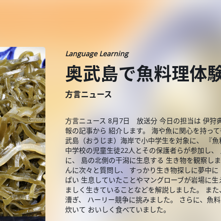
Language Learning
奥武島で魚料理体
方言ニュース
方言ニュース 8月7日 放送分 今日の担当は 伊
報の記事から 紹介します。 海や魚に関心を持って
武島（おうじま）海岸で小中学生を対象に、 『魚
中学校の児童生徒22人とその保護者らが参加し、
に、 島の北側の干潟に生息する 生き物を観察しま
んに次々と質問し、 すっかり生き物探しに夢中に
ぱい 生息していたことやマングローブが岩場に生
ましく生きていることなどを解説しました。 また
漕ぎ、 ハーリー競争に挑みました。 さらに、魚料
炊いて おいしく食べていました。