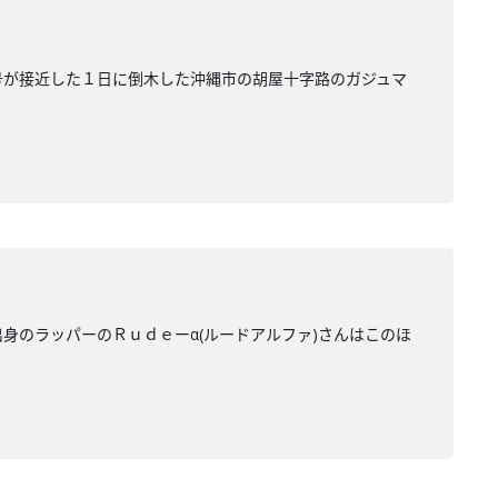
号が接近した１日に倒木した沖縄市の胡屋十字路のガジュマ
身のラッパーのＲｕｄｅーα(ルードアルファ)さんはこのほ