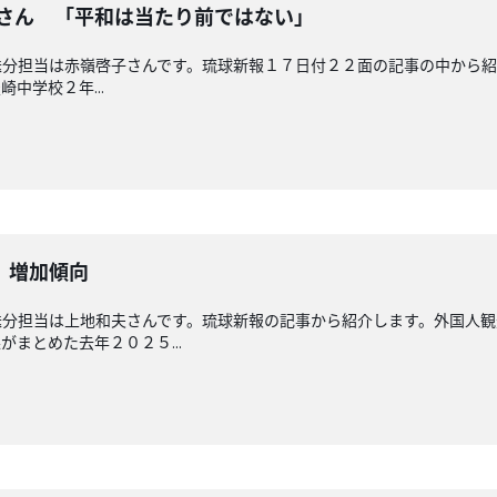
奈さん 「平和は当たり前ではない」
分担当は赤嶺啓子さんです。琉球新報１７日付２２面の記事の中から紹
中学校２年...
 増加傾向
送分担当は上地和夫さんです。琉球新報の記事から紹介します。外国人
まとめた去年２０２５...