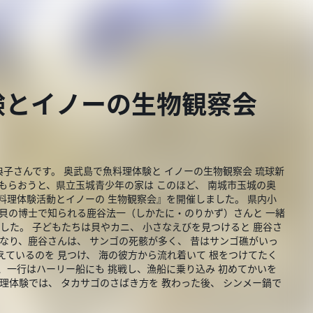
験とイノーの生物観察会
狩典子さんです。 奥武島で魚料理体験と イノーの生物観察会 琉球新
もらおうと、県立玉城青少年の家は このほど、 南城市玉城の奥
料理体験活動とイノーの 生物観察会』を開催しました。 県内小
 貝の博士で知られる鹿谷法一（しかたに・のりかず）さんと 一緒
した。 子どもたちは貝やカニ、 小さなえびを見つけると 鹿谷さ
 なり、鹿谷さんは、 サンゴの死骸が多く、 昔はサンゴ礁がいっ
えているのを 見つけ、 海の彼方から流れ着いて 根をつけてたく
、一行はハーリー船にも 挑戦し、漁船に乗り込み 初めてかいを
理体験では、 タカサゴのさばき方を 教わった後、 シンメー鍋で