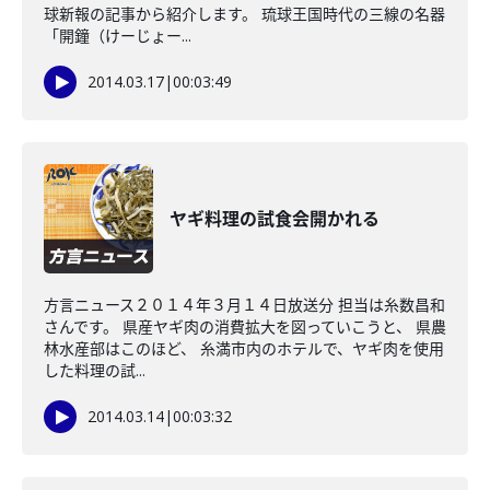
球新報の記事から紹介します。 琉球王国時代の三線の名器
「開鐘（けーじょー...
2014.03.17
|
00:03:49
ヤギ料理の試食会開かれる
方言ニュース２０１４年３月１４日放送分 担当は糸数昌和
さんです。 県産ヤギ肉の消費拡大を図っていこうと、 県農
林水産部はこのほど、 糸満市内のホテルで、ヤギ肉を使用
した料理の試...
2014.03.14
|
00:03:32