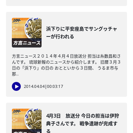
浜下りに平安座島でサングヮチャ
ーが行われる
方言ニュース２０１４年４月４日放送分 担当は糸数昌和さ
んです。 琉球新報のニュースから紹介します。 旧暦３月３
日の「浜下り」の日の おとといから３日間、 うるま市与
那...
2014.04.04
|
00:03:17
4月3日 放送分 今日の担当は伊狩
典子さんです。 戦争遺跡が完成す
る