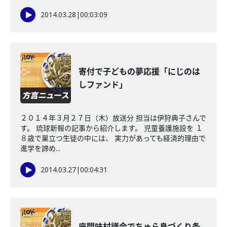
2014.03.28
|
00:03:09
寄付で子どもの夢応援「にじのは
しファンド」
２０１４年３月２７日（木）放送分 担当は伊狩典子さんで
す。 琉球新報の記事から紹介します。 児童養護施設を １
８歳で巣立つ生徒の中には、 実力があっても経済的理由で
進学を諦め...
2014.03.27
|
00:04:31
座間味村議会でちゅら島づくり条