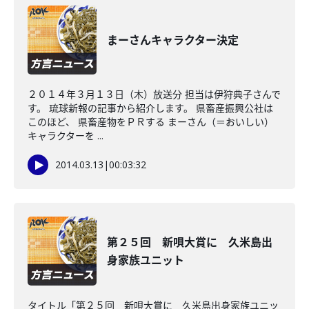
まーさんキャラクター決定
２０１４年３月１３日（木）放送分 担当は伊狩典子さんで
す。 琉球新報の記事から紹介します。 県畜産振興公社は
このほど、 県畜産物をＰＲする まーさん（＝おいしい）
キャラクターを ...
2014.03.13
|
00:03:32
第２５回 新唄大賞に 久米島出
身家族ユニット
タイトル「第２５回 新唄大賞に 久米島出身家族ユニッ