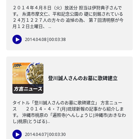
２０１４年４月８日（火）放送分 担当は伊狩典子さんで
す。 糸満市摩文仁、平和記念公園の 礎に刻銘されている
２４万１２２７人の方々の 追悼の為、 第７回清明祭が今
月１２日土曜日、 ...
2014.04.08
|
00:03:38
登川誠人さんのお墓に歌碑建立
タイトル「登川誠人さんのお墓に歌碑建立」 方言ニュー
ス ２０１４・４・７(月)琉球新報の記事から紹介しま
す。 沖縄市桃原の「遍照寺(へんしょうじ)沖縄市(おきなわ
し)桃原(とうばる)...
2014.04.07
|
00:03:30