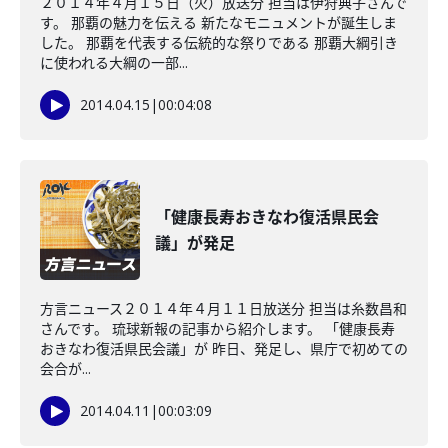
２０１４年４月１５日（火）放送分 担当は伊狩典子さんで
す。 那覇の魅力を伝える 新たなモニュメントが誕生しま
した。 那覇を代表する伝統的な祭りである 那覇大綱引き
に使われる大綱の一部...
2014.04.15
|
00:04:08
「健康長寿おきなわ復活県民会
議」が発足
方言ニュース２０１４年４月１１日放送分 担当は糸数昌和
さんです。 琉球新報の記事から紹介します。 「健康長寿
おきなわ復活県民会議」が 昨日、発足し、県庁で初めての
会合が...
2014.04.11
|
00:03:09