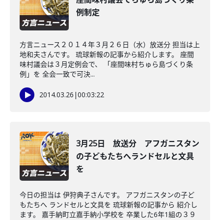
例制定
方言ニュース２０１４年３月２６日（水）放送分 担当は上
地和夫さんです。 琉球新報の記事から紹介します。 座間
味村議会は３月定例会で、 「座間味村ちゅら島づくり条
例」を 全会一致で可決...
2014.03.26
|
00:03:22
3月25日 放送分 アフガニスタン
の子どもたちへランドセルと文具
を
今日の担当は 伊狩典子さんです。 アフガニスタンの子ど
もたちへ ランドセルと文具を 琉球新報の記事から 紹介し
ます。 嘉手納町立嘉手納小学校を 卒業した6年1組の３９