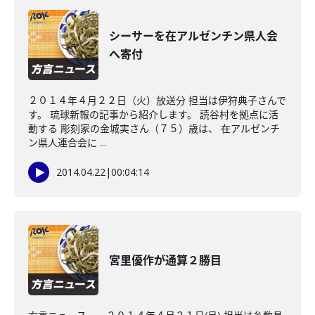
シーサーを在アルゼンチン県人会
へ寄付
２０１４年４月２２日（火）放送分 担当は伊狩典子さんで
す。 琉球新報の記事から紹介します。 読谷村を拠点に活
動する 彫刻家の金城実さん（７５）歳は、 在アルゼンチ
ン県人連合会に ...
2014.04.22
|
00:04:14
宮里優作が通算２勝目