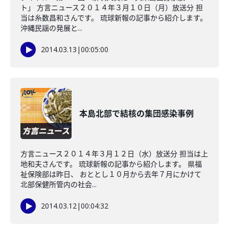
ト」 方言ニュース２０１４年３月１０日（月）放送分 担
当は糸数昌和さんです。 琉球新報の記事から紹介します。
沖縄民謡の発展と...
2014.03.13
|
00:05:00
本島北部で結核の集団感染事例
方言ニュース２０１４年３月１２日（水）放送分 担当は上
地和夫さんです。 琉球新報の記事から紹介します。 県福
祉保険部は昨日、 おととし１０月から去年７月にかけて
北部保健所管内の社会...
2014.03.12
|
00:04:32