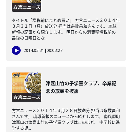
タイトル「増税前にまとめ買い」 方言ニュース２０１４年
３月３１日（月）放送分 担当は糸数昌和さんです。 琉球
新報の記事から紹介します。 明日からの消費税増税前の
最後の日曜日とな...
2014.03.31
|
00:03:27
津嘉山竹の子学童クラブ、卒業記
念の旗頭を披露
方言ニュース２０１４年３月２８日放送分 担当は糸数昌和
さんです。 琉球新報のニュースから紹介します。 南風原町
津嘉山の津嘉山竹の子学童クラブはこのほど、 中学校に進
学する児...