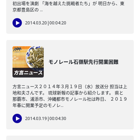
初出場を演劇 「海を越えた挑戦者たち」が 明日から、東
京都豊島区の ...
2014.03.20
|
00:04:20
モノレール石嶺駅先行開業困難
方言ニュース２０１４年３月１９日（水）放送分 担当は上
地和夫さんです。 琉球新報の記事から紹介します。 県と
那覇市、浦添市、沖縄都市モノレール社は昨日、 ２０１９
年春に開業予定のモノレ...
2014.03.19
|
00:04:30