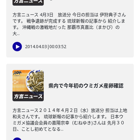
方言ニュース 4月3日 放送分 今日の担当は 伊狩典子さん
です。 戦争遺跡が完成する 琉球新報の記事から 紹介しま
す。 沖縄戦の激戦地だった 那覇市真嘉比（まかび）の
大...
2014.04.03
|
00:03:52
県内で今年初のウミガメ産卵確認
方言ニュース２０１４年４月２日（水）放送分 担当は上地
和夫さんです。 琉球新報の記事から紹介します。 日本ウ
ミガメ協議会会員の嘉陽宗幸（むねゆき)さんは 先月３０
日、ことし初めてとなる...