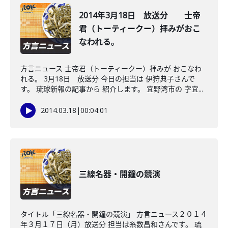
2014年3月18日 放送分 士帝
君（トーティークー）拝みがおこ
なわれる。
方言ニュース 士帝君（トーティークー）拝みが おこなわ
れる。 3月18日 放送分 今日の担当は 伊狩典子さんで
す。 琉球新報の記事から 紹介します。 宜野湾市の 字宜...
2014.03.18
|
00:04:01
三線名器・開鐘の競演
タイトル「三線名器・開鐘の競演」 方言ニュース２０１４
年３月１７日（月）放送分 担当は糸数昌和さんです。 琉