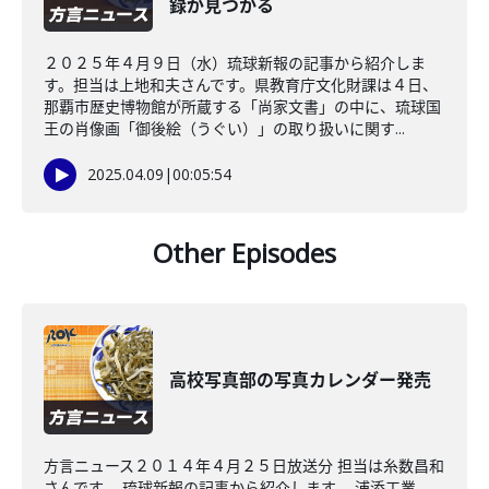
録が見つかる
２０２５年４月９日（水）琉球新報の記事から紹介しま
す。担当は上地和夫さんです。県教育庁文化財課は４日、
那覇市歴史博物館が所蔵する「尚家文書」の中に、琉球国
王の肖像画「御後絵（うぐい）」の取り扱いに関す...
2025.04.09
|
00:05:54
Other Episodes
高校写真部の写真カレンダー発売
方言ニュース２０１４年４月２５日放送分 担当は糸数昌和
さんです。 琉球新報の記事から紹介します。 浦添工業、