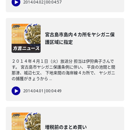
2014.04.02
|
00:04:57
宮古島市島内４カ所をヤシガニ保
護区域に指定
２０１４年４月１日（火）放送分 担当は伊狩典子さんで
す。 宮古島市ヤシガニ保護条例に伴い、 平良の池間と間
那津、城辺七又、 下地来間の海岸線４カ所で、 ヤシガニ
の捕獲がきょうから ...
2014.04.01
|
00:04:49
増税前のまとめ買い