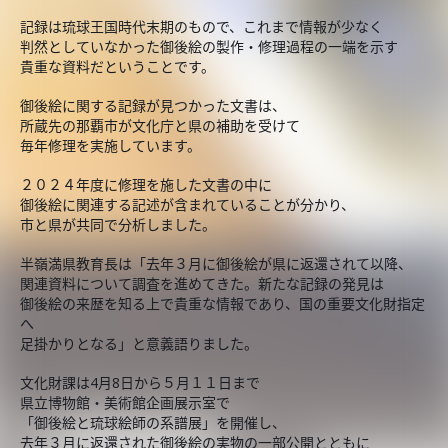
記録は琉球王国時代末期のもので、これまで情報が少なく
判然としていなかった御後絵の製作・修理過程の一端を示す
貴重な資料だということです。
御後絵に関する記録が見つかった文書は、
所蔵先の那覇市が文化庁と県の補助を受けて
毎年修理を実施しています。
２０２４年度に修理を施した文書の中に
御後絵に関連する記述が含まれていることが分かり、
市と県が共同で分析しました。
半嶺満県教育長は「去年３月に御後絵が県に返還されて以降、
関連資料について調査を進めてきた。新たな記録の発見は
御後絵の来歴を知る上で貴重な情報であり、国の重要文化財指定
へ
足掛かりとなる」と意義語りました。
文化財課は4月8日から５月１１日まで
県立博物館・美術館企画展示室で
「御後絵と琉球絵師の系譜展」を開催し、
去年３月に返還された御後絵の実物の一部公開とともに