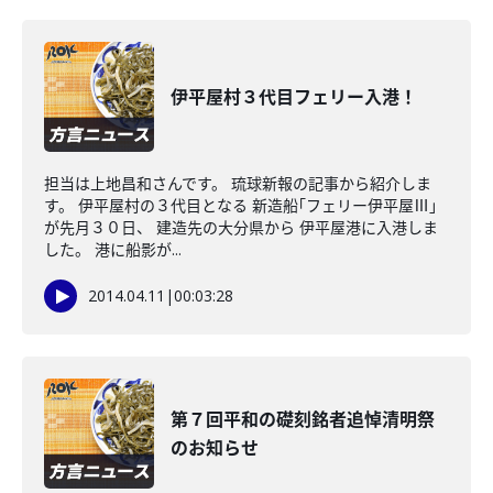
伊平屋村３代目フェリー入港！
担当は上地昌和さんです。 琉球新報の記事から紹介しま
す。 伊平屋村の３代目となる 新造船｢フェリー伊平屋Ⅲ｣
が先月３０日、 建造先の大分県から 伊平屋港に入港しま
した。 港に船影が...
2014.04.11
|
00:03:28
第７回平和の礎刻銘者追悼清明祭
のお知らせ