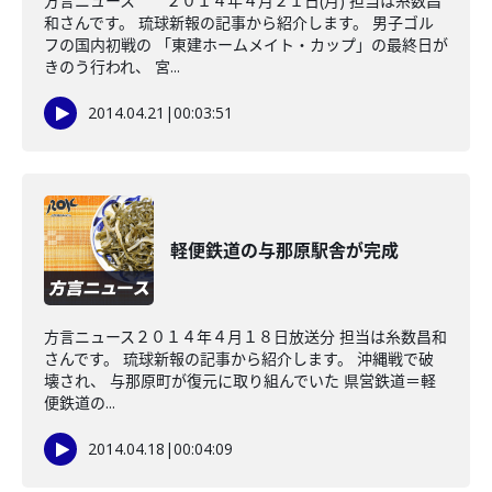
方言ニュース ２０１４年４月２１日(月) 担当は糸数昌
和さんです。 琉球新報の記事から紹介します。 男子ゴル
フの国内初戦の 「東建ホームメイト・カップ」の最終日が
きのう行われ、 宮...
2014.04.21
|
00:03:51
軽便鉄道の与那原駅舎が完成
方言ニュース２０１４年４月１８日放送分 担当は糸数昌和
さんです。 琉球新報の記事から紹介します。 沖縄戦で破
壊され、 与那原町が復元に取り組んでいた 県営鉄道＝軽
便鉄道の...
2014.04.18
|
00:04:09