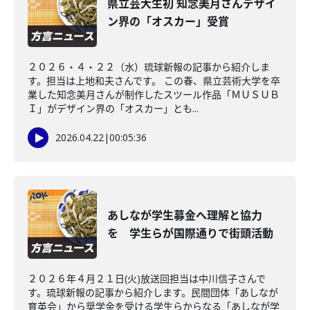
県立芸大生初 知念美月さんデザイ
ン界の「オスカー」受賞
２０２６・４・２２（水）琉球新報の記事から紹介しま
す。担当は上地和夫さんです。 この春、県立芸術大学を卒
業した知念美月さんが制作したスツール作品「ＭＵＳＵＢ
Ｉ」がデザイン界の「オスカー」とも...
2026.04.22
|
00:05:36
あしなが学生募金へ理解と協力
を 学生らが国際通りで街頭活動
２０２６年４月２１日(火)放送回担当は中川信子さんで
す。琉球新報の記事から紹介します。民間団体「あしなが
育英会」から奨学金を受ける学生らからなる「あしなが学