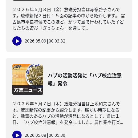
２０２６年５月８日（金）放送分担当は赤嶺啓子さんで
す。琉球新報２日付１５面の記事の中から紹介します。 宮
古島市平良狩俣でこのほど、かつて島で行われていた子ど
もたちの遊び「ぎっちょん」を通して...
2026.05.09
|
00:03:32
ハブの活動活発に「ハブ咬症注意
報」発令
２０２６年５月７日（木）放送分担当は上地和夫さんで
す。琉球新報の記事から紹介します。暖かい時期になる
と、猛毒のあるハブの活動が活発になるとして、県は１
日、「ハブ咬症注意報」を発令しました。農作業や行楽...
2026.05.08
|
00:05:30