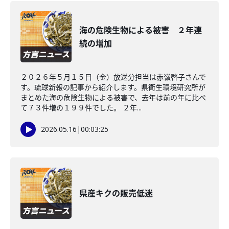
海の危険生物による被害 ２年連
続の増加
２０２６年５月１５日（金）放送分担当は赤嶺啓子さんで
す。琉球新報の記事から紹介します。県衛生環境研究所が
まとめた海の危険生物による被害で、去年は前の年に比べ
て７３件増の１９９件でした。 ２年...
2026.05.16
|
00:03:25
県産キクの販売低迷