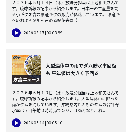
２０２６年５月１４日（木）放送分担当は上地和夫さんで
す。琉球新報の記事から紹介します。日本一の生産量を誇
る小ギクを含む県産キクの販売が低迷しています。 県産キ
クのおよそ９割を占める県花卉園芸...
2026.05.15
|
00:05:39
大型連休中の雨でダム貯水率回復
も 平年値は大きく下回る
２０２６年５月１３日（水）放送分担当は上地和夫さんで
す。琉球新報の記事から紹介します。大型連休中に降った
雨がダムを潤しています。沖縄県内⒒カ所のダムの合計貯
水率は７日午前０時時点で５０．８％となり、お...
2026.05.14
|
00:05:10