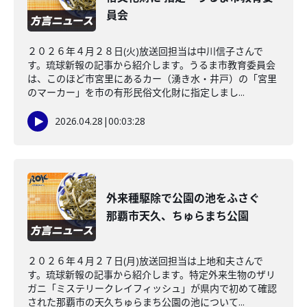
員会
２０２６年４月２８日(火)放送回担当は中川信子さんで
す。琉球新報の記事から紹介します。うるま市教育委員会
は、このほど市宮里にあるカー（湧き水・井戸）の「宮里
のマーカー」を市の有形民俗文化財に指定しまし...
2026.04.28
|
00:03:28
外来種駆除で公園の池をふさぐ
那覇市天久、ちゅらまち公園
２０２６年４月２７日(月)放送回担当は上地和夫さんで
す。琉球新報の記事から紹介します。特定外来生物のザリ
ガニ「ミステリークレイフィッシュ」が県内で初めて確認
された那覇市の天久ちゅらまち公園の池について...