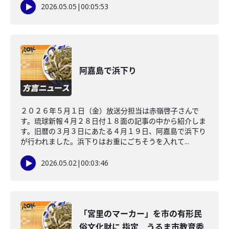
2026.05.05
|
00:05:53
阿嘉島で浜下り
２０２６年５月１日（金）放送分担当は赤嶺啓子さんで
す。琉球新報４月２８日付１８面の記事の中から紹介しま
す。旧暦の３月３日にあたる４月１９日、阿嘉島で浜下り
が行われました。浜下りはお重にごちそうを入れて...
2026.05.02
|
00:03:46
「宮里のマーカー」を市の有形民
俗文化財に 指定 うるま市教育委