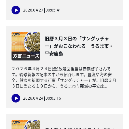
2026.04.27
|
00:05:41
旧暦３月３日の「サングヮチャ
ー」がおこなわれる うるま市・
平安座島
２０２６年４月２４日(金)放送回担当は赤嶺啓子さんで
す。琉球新報の記事の中から紹介します。豊漁や海の安
全、健康を祈願する行事「サングヮチャー」が、旧暦３月
３日に当たる１９日から、うるま市与那城の平安座...
2026.04.24
|
00:03:16