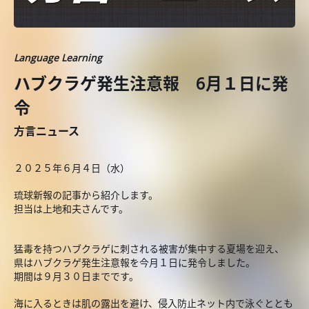
Language Learning
ハブクラゲ発生注意報 6月１日に発
令
方言ニュース
２０２５年６月４日（水）
琉球新報の記事から紹介します。
担当は上地和夫さんです。
猛毒を持つハブクラゲに刺される被害が集中する夏場を迎え、
県はハブクラゲ発生注意報を今月１日に発令しました。
期間は９月３０日までです。
海に入るときは肌の露出を避け、侵入防止ネット内で泳ぐととも