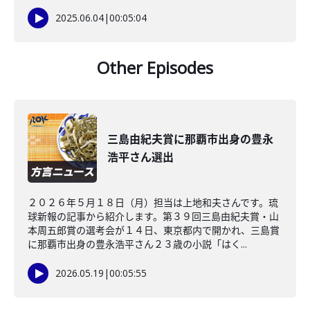
2025.06.04
|
00:05:04
Other Episodes
三島由紀夫賞に那覇市出身の豊永
浩平さん選出
２０２６年５月１８日（月）担当は上地和夫さんです。琉
球新報の記事から紹介します。第３９回三島由紀夫賞・山
本周五郎賞の選考会が１４日、東京都内で開かれ、三島賞
に那覇市出身の豊永浩平さん２３歳の小説「はく...
2026.05.19
|
00:05:55