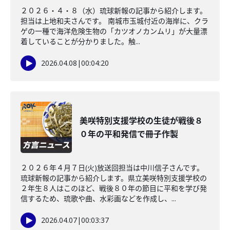
２０２６・４・８（水）琉球新報の記事から紹介します。
担当は上地和夫さんです。 南城市玉城付近の海岸に、クラ
ゲの一種で海洋危険生物の「カツオノカンムリ」が大量漂
着していることが分かりました。触...
2026.04.08
|
00:04:20
美咲特別支援学校の生徒が戦後８
０年の平和発信で冊子作製
２０２６年４月７日(火)放送回担当は中川信子さんです。
琉球新報の記事から紹介します。県立美咲特別支援学校の
２年生８人はこのほど、戦後８０年の節目に平和を学び発
信するため、琉歌や曲、水彩画などを作成し、...
2026.04.07
|
00:03:37