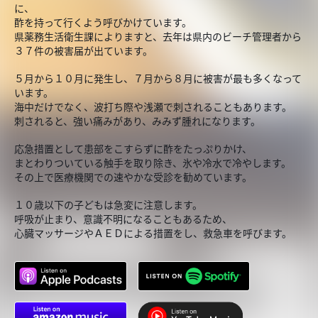
に、
酢を持って行くよう呼びかけています。
県薬務生活衛生課によりますと、去年は県内のビーチ管理者から
３７件の被害届が出ています。
５月から１０月に発生し、７月から８月に被害が最も多くなって
います。
海中だけでなく、波打ち際や浅瀬で刺されることもあります。
刺されると、強い痛みがあり、みみず腫れになります。
応急措置として患部をこすらずに酢をたっぷりかけ、
まとわりついている触手を取り除き、氷や冷水で冷やします。
その上で医療機関での速やかな受診を勧めています。
１０歳以下の子どもは急変に注意します。
呼吸が止まり、意識不明になることもあるため、
心臓マッサージやＡＥＤによる措置をし、救急車を呼びます。