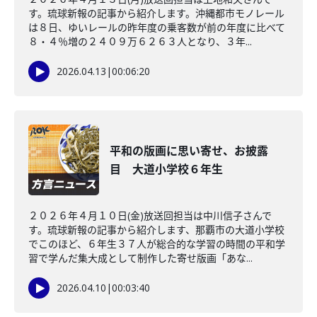
す。琉球新報の記事から紹介します。沖縄都市モノレール
は８日、ゆいレールの昨年度の乗客数が前の年度に比べて
８・４％増の２４０９万６２６３人となり、３年...
2026.04.13
|
00:06:20
平和の版画に思い寄せ、お披露
目 大道小学校６年生
２０２６年４月１０日(金)放送回担当は中川信子さんで
す。琉球新報の記事から紹介します、那覇市の大道小学校
でこのほど、６年生３７人が総合的な学習の時間の平和学
習で学んだ集大成として制作した寄せ版画「あな...
2026.04.10
|
00:03:40