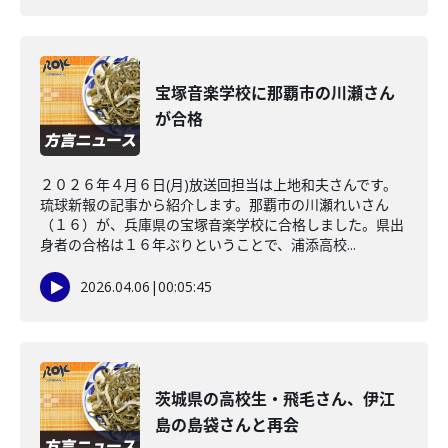
宝塚音楽学校に那覇市の川瀬さん
が合格
２０２６年４月６日(月)放送回担当は上地和夫さんです。
琉球新報の記事から紹介します。那覇市の川瀬れいさん
（１６）が、兵庫県の宝塚音楽学校に合格しました。県出
身者の合格は１６年ぶりということで、浦添高校...
2026.04.06
|
00:05:45
茨城県の高校生・飛毛さん、伊江
島の島袋さんと再会