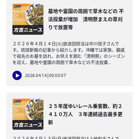
墓地や霊園の周囲で草木などの 不
法投棄が増加 清明祭まえの草刈
りで放置等
２０２６年４月１４日(火)放送回担当は中川信子さんで
す。琉球新報の記事から紹介します。沖縄では家族、親戚
で祖先のお墓を訪れ、お供えを囲む「清明祭」のシーズン
を迎え、墓地や霊園の周囲で草木などの不法投棄...
2026.04.14
|
00:03:07
２５年度ゆいレール乗客数、約２
４１０万人 ３年連続過去最多更
新
２０２６年４月１３日(月)放送回担当は上地和夫さんで