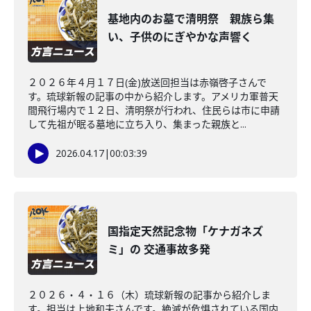
基地内のお墓で清明祭 親族ら集
い、子供のにぎやかな声響く
２０２６年４月１７日(金)放送回担当は赤嶺啓子さんで
す。琉球新報の記事の中から紹介します。アメリカ軍普天
間飛行場内で１２日、清明祭が行われ、住民らは市に申請
して先祖が眠る墓地に立ち入り、集まった親族と...
2026.04.17
|
00:03:39
国指定天然記念物「ケナガネズ
ミ」の 交通事故多発
２０２６・４・１６（木）琉球新報の記事から紹介しま
す。担当は上地和夫さんです。絶滅が危惧されている国内