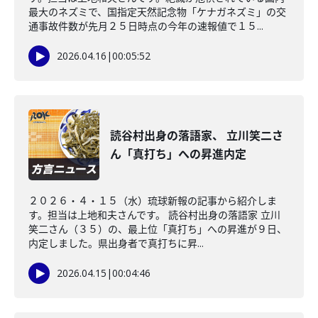
最大のネズミで、国指定天然記念物「ケナガネズミ」の交
通事故件数が先月２５日時点の今年の速報値で１５...
2026.04.16
|
00:05:52
読谷村出身の落語家、 立川笑二さ
ん「真打ち」への昇進内定
２０２６・４・１５（水）琉球新報の記事から紹介しま
す。担当は上地和夫さんです。 読谷村出身の落語家 立川
笑二さん（３５）の、最上位「真打ち」への昇進が９日、
内定しました。県出身者で真打ちに昇...
2026.04.15
|
00:04:46