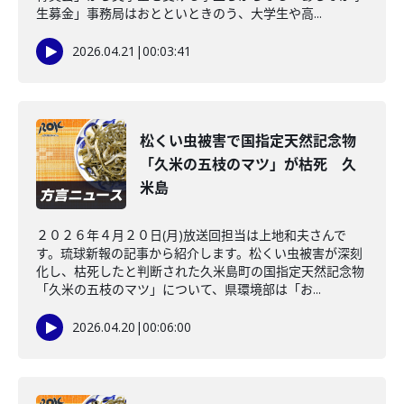
生募金」事務局はおとといときのう、大学生や高...
2026.04.21
|
00:03:41
松くい虫被害で国指定天然記念物
「久米の五枝のマツ」が枯死 久
米島
２０２６年４月２０日(月)放送回担当は上地和夫さんで
す。琉球新報の記事から紹介します。松くい虫被害が深刻
化し、枯死したと判断された久米島町の国指定天然記念物
「久米の五枝のマツ」について、県環境部は「お...
2026.04.20
|
00:06:00