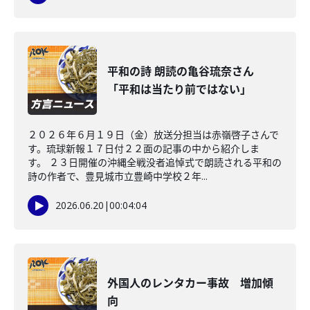
平和の詩 朗読の亀谷琉奈さん
「平和は当たり前ではない」
２０２６年６月１９日（金）放送分担当は赤嶺啓子さんで
す。琉球新報１７日付２２面の記事の中から紹介しま
す。 ２３日開催の沖縄全戦没者追悼式で朗読される平和の
詩の作者で、豊見城市立豊崎中学校２年...
2026.06.20
|
00:04:04
外国人のレンタカー事故 増加傾
向