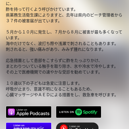
に、
酢を持って行くよう呼びかけています。
県薬務生活衛生課によりますと、去年は県内のビーチ管理者から
３７件の被害届が出ています。
５月から１０月に発生し、７月から８月に被害が最も多くなって
います。
海中だけでなく、波打ち際や浅瀬で刺されることもあります。
刺されると、強い痛みがあり、みみず腫れになります。
応急措置として患部をこすらずに酢をたっぷりかけ、
まとわりついている触手を取り除き、氷や冷水で冷やします。
その上で医療機関での速やかな受診を勧めています。
１０歳以下の子どもは急変に注意します。
呼吸が止まり、意識不明になることもあるため、
心臓マッサージやＡＥＤによる措置をし、救急車を呼びます。