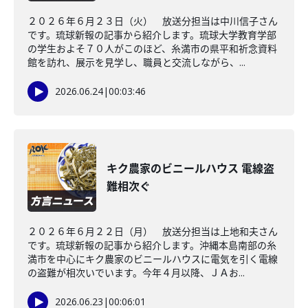
２０２６年６月２３日（火） 放送分担当は中川信子さん
です。琉球新報の記事から紹介します。琉球大学教育学部
の学生およそ７０人がこのほど、糸満市の県平和祈念資料
館を訪れ、展示を見学し、職員と交流しながら、...
2026.06.24
|
00:03:46
キク農家のビニールハウス 電線盗
難相次ぐ
２０２６年６月２２日（月） 放送分担当は上地和夫さん
です。琉球新報の記事から紹介します。沖縄本島南部の糸
満市を中心にキク農家のビニールハウスに電気を引く電線
の盗難が相次いでいます。今年４月以降、ＪＡお...
2026.06.23
|
00:06:01