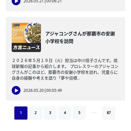
2026.05.21
|
00:06:21
アジャコングさんが那覇市の安謝
小学校を訪問
２０２６年５月１９日（火）担当は中川信子さんです。琉
球新報の記事から紹介します。 プロレスラーのアジャコン
グさんがこのほど、那覇市の安謝小学校を訪れ、児童らに
自身の経験や考えを語り「夢や目標...
2026.05.20
|
00:05:49
…
1
2
3
4
5
87