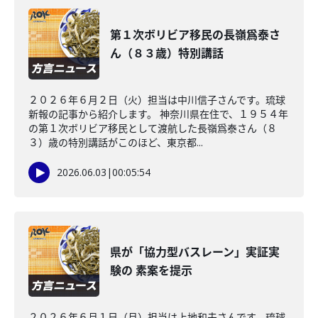
第１次ボリビア移民の長嶺爲泰さ
ん（８３歳）特別講話
２０２６年６月２日（火）担当は中川信子さんです。琉球
新報の記事から紹介します。 神奈川県在住で、１９５４年
の第１次ボリビア移民として渡航した長嶺爲泰さん（８
３）歳の特別講話がこのほど、東京都...
2026.06.03
|
00:05:54
県が「協力型バスレーン」実証実
験の 素案を提示
２０２６年６月１日（月）担当は上地和夫さんです。琉球