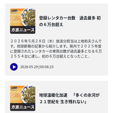
登録レンタカー台数 過去最多 初
の６万台超え
２０２６年５月２８日（木）放送分担当は上地和夫さんで
す。琉球新報の記事から紹介します。県内で２０２５年度
に登録されたレンタカーの車両台数が過去最多となる６万
２５５４台に達し、初の６万台超えとなったこと...
2026.05.29
|
00:06:23
地球温暖化加速 「多くの氷河が
２１世紀を 生き残れない」