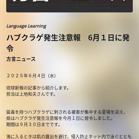
Language Learning
ハブクラゲ発生注意報 6月１日に発
令
方言ニュース
２０２５年６月４日（水）
琉球新報の記事から紹介します。
担当は上地和夫さんです。
猛毒を持つハブクラゲに刺される被害が集中する夏場を迎え、
県はハブクラゲ発生注意報を今月１日に発令しました。
期間は９月３０日までです。
海に入るときは肌の露出を避け、侵入防止ネット内で泳ぐととも