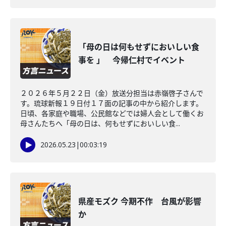
「母の日は何もせずにおいしい食
事を 」 今帰仁村でイベント
２０２６年５月２２日（金）放送分担当は赤嶺啓子さんで
す。琉球新報１９日付１７面の記事の中から紹介します。
日頃、各家庭や職場、公民館などでは婦人会として働くお
母さんたちへ「母の日は、何もせずにおいしい食...
2026.05.23
|
00:03:19
県産モズク 今期不作 台風が影響
か