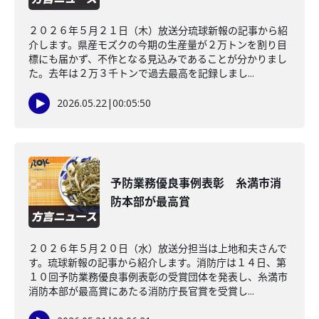
２０２６年５月２１日（木）放送分琉球新報の記事から紹
介します。県産モズクの今期の生産量が２万トンを割り目
標にも届かず、不作となる見込みであることが分かりまし
た。去年は２万３千トンで過去最高を記録しまし...
2026.05.22
|
00:05:50
予防業務優良事例表彰 糸満市消
防本部が最高賞
２０２６年５月２０日（水）放送分担当は上地和夫さんで
す。琉球新報の記事から紹介します。消防庁は１４日、第
１０回予防業務優良事例表彰の受賞団体を発表し、糸満市
消防本部が最高賞にあたる消防庁長官賞を受賞し...