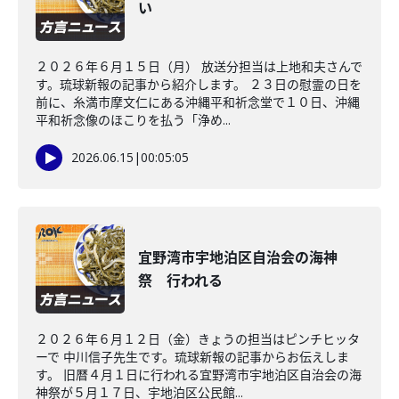
い
２０２６年６月１５日（月） 放送分担当は上地和夫さんで
す。琉球新報の記事から紹介します。 ２３日の慰霊の日を
前に、糸満市摩文仁にある沖縄平和祈念堂で１０日、沖縄
平和祈念像のほこりを払う「浄め...
2026.06.15
|
00:05:05
宜野湾市宇地泊区自治会の海神
祭 行われる
２０２６年６月１２日（金）きょうの担当はピンチヒッタ
ーで 中川信子先生です。琉球新報の記事からお伝えしま
す。 旧暦４月１日に行われる宜野湾市宇地泊区自治会の海
神祭が５月１７日、宇地泊区公民館...