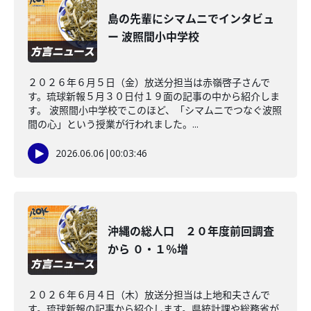
島の先輩にシマムニでインタビュ
ー 波照間小中学校
２０２６年６月５日（金）放送分担当は赤嶺啓子さんで
す。琉球新報５月３０日付１９面の記事の中から紹介しま
す。 波照間小中学校でこのほど、「シマムニでつなぐ波照
間の心」という授業が行われました。...
2026.06.06
|
00:03:46
沖縄の総人口 ２０年度前回調査
から ０・１％増
２０２６年６月４日（木）放送分担当は上地和夫さんで
す。琉球新報の記事から紹介します。県統計課や総務省が