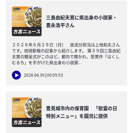
三島由紀夫賞に県出身の小説家・
豊永浩平さん
２０２６年６月２９日（月） 放送分担当は上地和夫さん
です。琉球新報の記事から紹介します。 第３９回三島由紀
夫賞の贈呈式がこのほど、都内で開かれ、受賞作「はくし
むるち」を手がけた県出身の小説家...
2026.06.30
|
00:05:53
豊見城市内の保育園 「慰霊の日
特別メニュー」を園児に提供