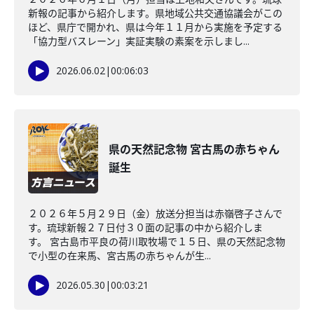
新報の記事から紹介します。県地域公共交通協議会がこの
ほど、県庁で開かれ、県は今年１１月から実施を予定する
「協力型バスレーン」実証実験の素案を示しまし...
2026.06.02
|
00:06:03
県の天然記念物 宮古馬の赤ちゃん
誕生
２０２６年５月２９日（金）放送分担当は赤嶺啓子さんで
す。琉球新報２７日付３０面の記事の中から紹介しま
す。 宮古島市平良の荷川取牧場で１５日、県の天然記念物
で小型の在来馬、宮古馬の赤ちゃんが生...
2026.05.30
|
00:03:21