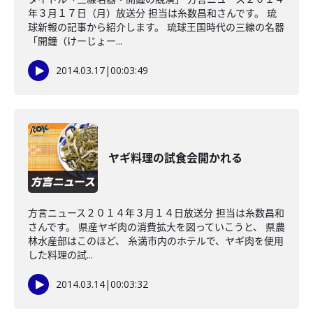
年３月１７日（月）放送分 担当は糸数昌和さんです。 琉
球新報の記事から紹介します。 琉球王国時代の三線の名器
「開鐘（けーじょー...
2014.03.17
|
00:03:49
ヤギ料理の試食会開かれる
方言ニュース２０１４年３月１４日放送分 担当は糸数昌和
さんです。 県産ヤギ肉の消費拡大を図っていこうと、 県農
林水産部はこのほど、 糸満市内のホテルで、ヤギ肉を使用
した料理の試...
2014.03.14
|
00:03:32