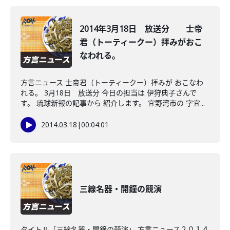
2014年3月18日 放送分 士帝
君（トーティークー）拝みがおこ
なわれる。
方言ニュース 士帝君（トーティークー）拝みが おこなわ
れる。 3月18日 放送分 今日の担当は 伊狩典子さんで
す。 琉球新報の記事から 紹介します。 宜野湾市の 字宜...
2014.03.18
|
00:04:01
三線名器・開鐘の競演
タイトル「三線名器・開鐘の競演」 方言ニュース２０１４