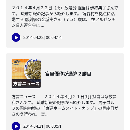
２０１４年４月２２日（火）放送分 担当は伊狩典子さんで
す。 琉球新報の記事から紹介します。 読谷村を拠点に活
動する 彫刻家の金城実さん（７５）歳は、 在アルゼンチ
ン県人連合会に ...
2014.04.22
|
00:04:14
宮里優作が通算２勝目
方言ニュース ２０１４年４月２１日(月) 担当は糸数昌
和さんです。 琉球新報の記事から紹介します。 男子ゴル
フの国内初戦の 「東建ホームメイト・カップ」の最終日が
きのう行われ、 宮...
2014.04.21
|
00:03:51