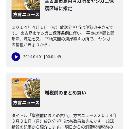
宮古島市島内４カ所をヤシガニ保
護区域に指定
２０１４年４月１日（火）放送分 担当は伊狩典子さんで
す。 宮古島市ヤシガニ保護条例に伴い、 平良の池間と間
那津、城辺七又、 下地来間の海岸線４カ所で、 ヤシガニ
の捕獲がきょうから ...
2014.04.01
|
00:04:49
増税前のまとめ買い
タイトル「増税前にまとめ買い」 方言ニュース２０１４年
３月３１日（月）放送分 担当は糸数昌和さんです。 琉球
新報の記事から紹介します。 明日からの消費税増税前の