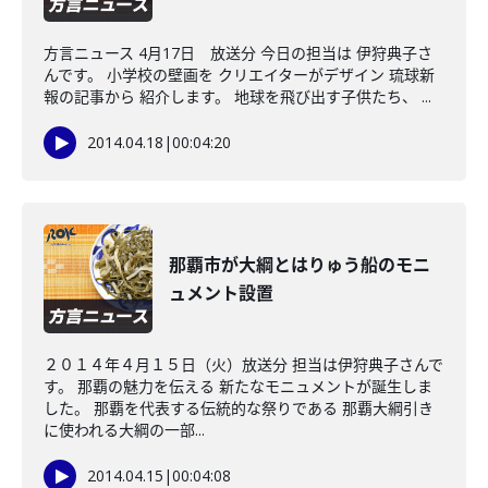
方言ニュース 4月17日 放送分 今日の担当は 伊狩典子さ
んです。 小学校の壁画を クリエイターがデザイン 琉球新
報の記事から 紹介します。 地球を飛び出す子供たち、 ...
2014.04.18
|
00:04:20
那覇市が大綱とはりゅう船のモニ
ュメント設置
２０１４年４月１５日（火）放送分 担当は伊狩典子さんで
す。 那覇の魅力を伝える 新たなモニュメントが誕生しま
した。 那覇を代表する伝統的な祭りである 那覇大綱引き
に使われる大綱の一部...
2014.04.15
|
00:04:08