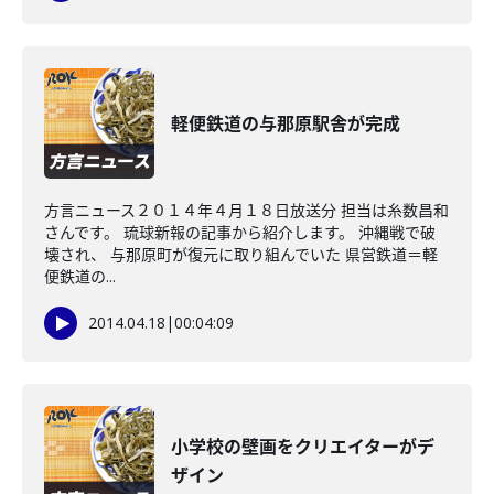
軽便鉄道の与那原駅舎が完成
方言ニュース２０１４年４月１８日放送分 担当は糸数昌和
さんです。 琉球新報の記事から紹介します。 沖縄戦で破
壊され、 与那原町が復元に取り組んでいた 県営鉄道＝軽
便鉄道の...
2014.04.18
|
00:04:09
小学校の壁画をクリエイターがデ
ザイン