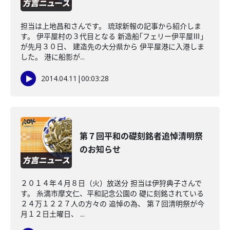
担当は上地昌和さんです。 琉球新報の記事から紹介しま
す。 伊平屋村の３代目となる 新造船｢フェリー伊平屋Ⅲ｣
が先月３０日、 建造先の大分県から 伊平屋港に入港しま
した。 港に船影が...
2014.04.11
|
00:03:28
第７回平和の礎刻銘者追悼清明祭
のお知らせ
２０１４年４月８日（火）放送分 担当は伊狩典子さんで
す。 糸満市摩文仁、平和記念公園の 礎に刻銘されている
２４万１２２７人の方々の 追悼の為、 第７回清明祭が今
月１２日土曜日、 ...