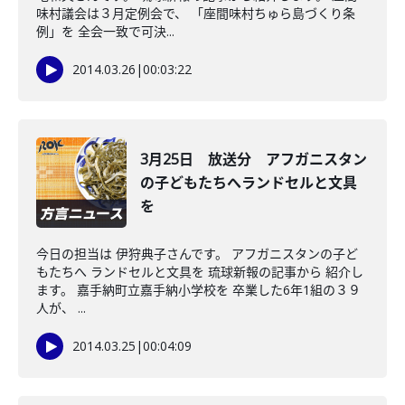
味村議会は３月定例会で、 「座間味村ちゅら島づくり条
例」を 全会一致で可決...
2014.03.26
|
00:03:22
3月25日 放送分 アフガニスタン
の子どもたちへランドセルと文具
を
今日の担当は 伊狩典子さんです。 アフガニスタンの子ど
もたちへ ランドセルと文具を 琉球新報の記事から 紹介し
ます。 嘉手納町立嘉手納小学校を 卒業した6年1組の３９
人が、 ...
2014.03.25
|
00:04:09