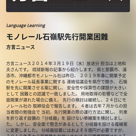
Language Learning
モノレール石嶺駅先行開業困難
方言ニュース
方言ニュース２０１４年３月１９日（水）放送分 担当は上地和
夫さんです。 琉球新報の記事から紹介します。 県と那覇市、浦
添市、沖縄都市モノレール社は昨日、 ２０１９年春に開業予定
のモノレール延長事業に関する 連絡協議会を県庁で開き、 石嶺
駅を先に開業させる案に関し、 安全性や採算性の課題が大きい
として 困難との認識で一致しました。 用地取得の影響などで全
面開業が遅れた場合に備え、 先行の検討は継続し、２４日にモ
ノレール社の 取締役会で報告します。 ４者は去年７月からの担
当者間の勉強会で 当初、先行開業の際の運行方法に関し、 列車
を折り返す設備の「分岐器」を 設けない単線案を検討しまし
た。 しかし、安全面で懸念があるとして 分岐器を設ける複線案
に変更しました。 分岐器設置にはおよそ８億円が必要ですが、