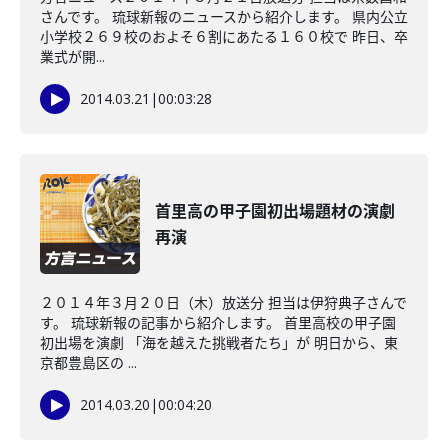
さんです。 琉球新報のニュースから紹介します。 県内公立
小学校２６９校のおよそ６割にあたる１６０校で 昨日、卒
業式が開...
2014.03.21
|
00:03:28
首里高の甲子園初出場題材の演劇
再演
２０１４年３月２０日（木）放送分 担当は伊狩典子さんで
す。 琉球新報の記事から紹介します。 首里高校の甲子園
初出場を演劇 「海を越えた挑戦者たち」が 明日から、東
京都豊島区の ...
2014.03.20
|
00:04:20