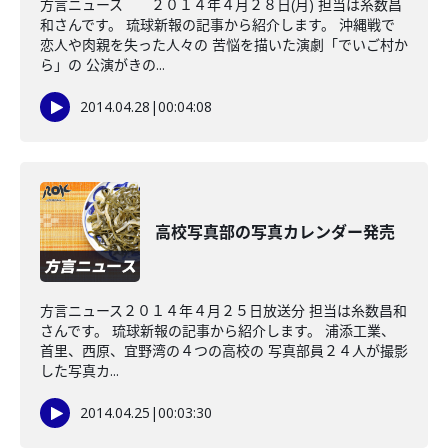
方言ニュース ２０１４年４月２８日(月) 担当は糸数昌
和さんです。 琉球新報の記事から紹介します。 沖縄戦で
恋人や肉親を失った人々の 苦悩を描いた演劇「でいご村か
ら」の 公演がきの...
2014.04.28
|
00:04:08
高校写真部の写真カレンダー発売
方言ニュース２０１４年４月２５日放送分 担当は糸数昌和
さんです。 琉球新報の記事から紹介します。 浦添工業、
首里、西原、宜野湾の４つの高校の 写真部員２４人が撮影
した写真カ...
2014.04.25
|
00:03:30