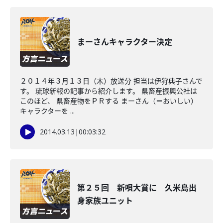
まーさんキャラクター決定
２０１４年３月１３日（木）放送分 担当は伊狩典子さんで
す。 琉球新報の記事から紹介します。 県畜産振興公社は
このほど、 県畜産物をＰＲする まーさん（＝おいしい）
キャラクターを ...
2014.03.13
|
00:03:32
第２５回 新唄大賞に 久米島出
身家族ユニット