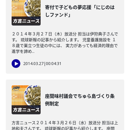
寄付で子どもの夢応援「にじのは
しファンド」
２０１４年３月２７日（木）放送分 担当は伊狩典子さんで
す。 琉球新報の記事から紹介します。 児童養護施設を １
８歳で巣立つ生徒の中には、 実力があっても経済的理由で
進学を諦め...
2014.03.27
|
00:04:31
座間味村議会でちゅら島づくり条
例制定
方言ニュース２０１４年３月２６日（水）放送分 担当は上
地和夫さんです。 琉球新報の記事から紹介します。 座間