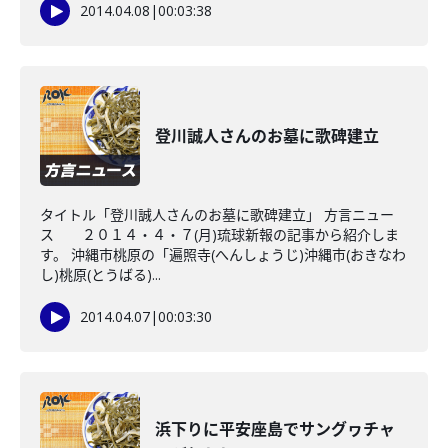
2014.04.08
|
00:03:38
登川誠人さんのお墓に歌碑建立
タイトル「登川誠人さんのお墓に歌碑建立」 方言ニュー
ス ２０１４・４・７(月)琉球新報の記事から紹介しま
す。 沖縄市桃原の「遍照寺(へんしょうじ)沖縄市(おきなわ
し)桃原(とうばる)...
2014.04.07
|
00:03:30
浜下りに平安座島でサングヮチャ