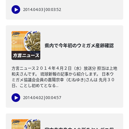
2014.04.03
|
00:03:52
県内で今年初のウミガメ産卵確認
方言ニュース２０１４年４月２日（水）放送分 担当は上地
和夫さんです。 琉球新報の記事から紹介します。 日本ウ
ミガメ協議会会員の嘉陽宗幸（むねゆき)さんは 先月３０
日、ことし初めてとなる...
2014.04.02
|
00:04:57