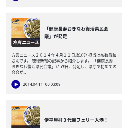
「健康長寿おきなわ復活県民会
議」が発足
方言ニュース２０１４年４月１１日放送分 担当は糸数昌和
さんです。 琉球新報の記事から紹介します。 「健康長寿
おきなわ復活県民会議」が 昨日、発足し、県庁で初めての
会合が...
2014.04.11
|
00:03:09
伊平屋村３代目フェリー入港！