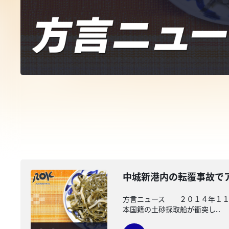
中城新港内の転覆事故で
方言ニュース ２０１４年１１月
本国籍の土砂採取船が衝突し...