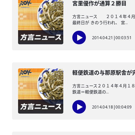
宮里優作が通算２勝目
方言ニュース ２０１４年４月２
最終日が きのう行われ、 宮...
2014.04.21
|
00:03:51
軽便鉄道の与那原駅舎が
方言ニュース２０１４年４月１８
鉄道＝軽便鉄道の...
2014.04.18
|
00:04:09