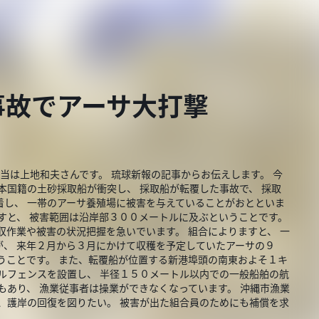
事故でアーサ大打撃
当は上地和夫さんです。 琉球新報の記事からお伝えします。 今
本国籍の土砂採取船が衝突し、 採取船が転覆した事故で、 採取
着し、 一帯のアーサ養殖場に被害を与えていることがおとといま
すと、 被害範囲は沿岸部３００メートルに及ぶということです。
収作業や被害の状況把握を急いでいます。 組合によりますと、 一
が、 来年２月から３月にかけて収穫を予定していたアーサの９
うことです。 また、転覆船が位置する新港埠頭の南東およそ１キ
ルフェンスを設置し、 半径１５０メートル以内での一般船舶の航
もあり、 漁業従事者は操業ができなくなっています。 沖縄市漁業
、護岸の回復を図りたい。 被害が出た組合員のためにも補償を求