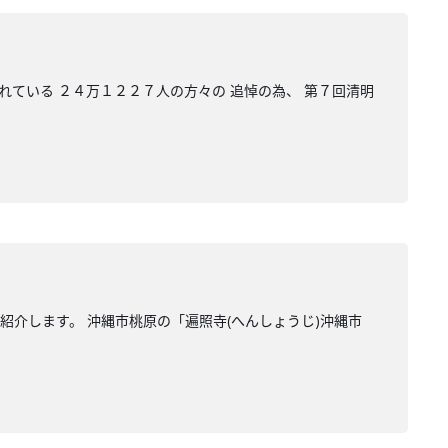
れている ２４万１２２７人の方々の 追悼の為、 第７回清明
紹介します。 沖縄市桃原の「遍照寺(へんしょうじ)沖縄市