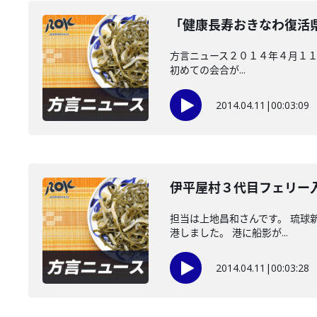
「健康長寿おきなわ復活
方言ニュース２０１４年４月１１
初めての会合が...
2014.04.11
|
00:03:09
伊平屋村３代目フェリー
担当は上地昌和さんです。 琉球
港しました。 港に船影が...
2014.04.11
|
00:03:28