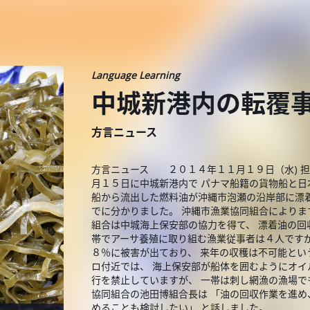
Language Learning
中城新港内の転覆
方言ニュース
方言ニュース ２０１４年１１月１９日（水) 担
月１５日に中城新港内で パナマ船籍の貨物船と日
船から流出した燃料油が沖縄市泡瀬の沿岸部に漂
でに分かりました。 沖縄市漁業協同組合によりま
組合は中城海上保安部の協力を得て、 漂着油の回
帯でアーサ養殖に取り組む漁業従事者は４人です
８％に被害が出ており、 来年の収穫は不可能とい
ロ付近では、 海上保安部が船体を囲むようにオイ
行を禁止していますが、 一帯は刺し網漁の漁場で
協同組合の池田博組合長は 「油の回収作業を進め
めることも検討したい」 と話しました。