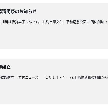
悼清明祭のお知らせ
 担当は伊狩典子さんです。 糸満市摩文仁、平和記念公園の 礎に刻銘さ
碑建立
歌碑建立」 方言ニュース ２０１４・４・７(月)琉球新報の記事から