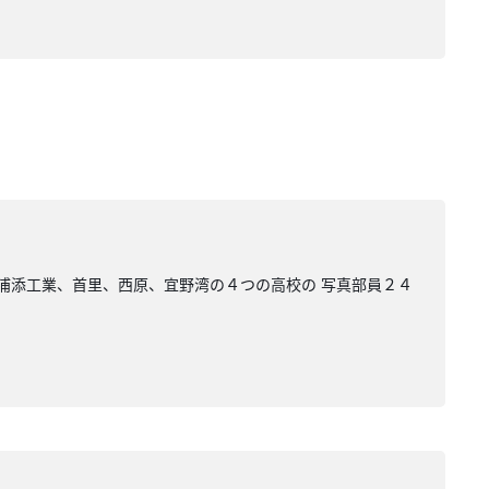
 浦添工業、首里、西原、宜野湾の４つの高校の 写真部員２４