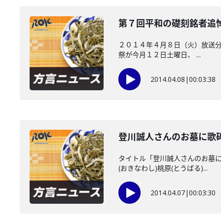
第７回平和の礎刻銘者追
２０１４年４月８日（火）放送分
祭が今月１２日土曜日、 ...
2014.04.08
|
00:03:38
登川誠人さんのお墓に歌
タイトル「登川誠人さんのお墓に
(おきなわし)桃原(とうばる)...
2014.04.07
|
00:03:30