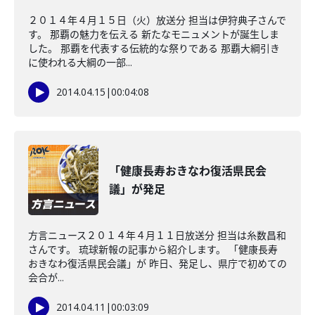
２０１４年４月１５日（火）放送分 担当は伊狩典子さんで
す。 那覇の魅力を伝える 新たなモニュメントが誕生しま
した。 那覇を代表する伝統的な祭りである 那覇大綱引き
に使われる大綱の一部...
2014.04.15
|
00:04:08
「健康長寿おきなわ復活県民会
議」が発足
方言ニュース２０１４年４月１１日放送分 担当は糸数昌和
さんです。 琉球新報の記事から紹介します。 「健康長寿
おきなわ復活県民会議」が 昨日、発足し、県庁で初めての
会合が...
2014.04.11
|
00:03:09