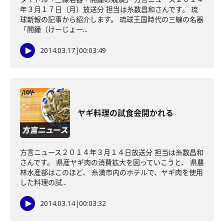
年３月１７日（月）放送分 担当は糸数昌和さんです。 琉
球新報の記事から紹介します。 琉球王国時代の三線の名器
「開鐘（けーじょー...
2014.03.17
|
00:03:49
ヤギ料理の試食会開かれる
方言ニュース２０１４年３月１４日放送分 担当は糸数昌和
さんです。 県産ヤギ肉の消費拡大を図っていこうと、 県農
林水産部はこのほど、 糸満市内のホテルで、ヤギ肉を使用
した料理の試...
2014.03.14
|
00:03:32