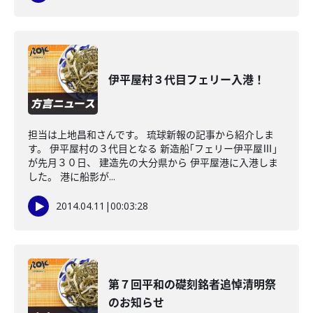
伊平屋村３代目フェリー入港！
担当は上地昌和さんです。 琉球新報の記事から紹介しま
す。 伊平屋村の３代目となる 新造船｢フェリー伊平屋Ⅲ｣
が先月３０日、 建造先の大分県から 伊平屋港に入港しま
した。 港に船影が...
2014.04.11
|
00:03:28
第７回平和の礎刻銘者追悼清明祭
のお知らせ