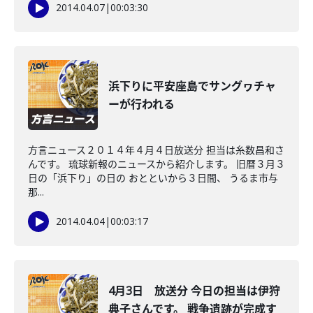
2014.04.07
|
00:03:30
浜下りに平安座島でサングヮチャ
ーが行われる
方言ニュース２０１４年４月４日放送分 担当は糸数昌和さ
んです。 琉球新報のニュースから紹介します。 旧暦３月３
日の「浜下り」の日の おとといから３日間、 うるま市与
那...
2014.04.04
|
00:03:17
4月3日 放送分 今日の担当は伊狩
典子さんです。 戦争遺跡が完成す