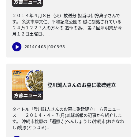
２０１４年４月８日（火）放送分 担当は伊狩典子さんで
す。 糸満市摩文仁、平和記念公園の 礎に刻銘されている
２４万１２２７人の方々の 追悼の為、 第７回清明祭が今
月１２日土曜日、 ...
2014.04.08
|
00:03:38
登川誠人さんのお墓に歌碑建立
タイトル「登川誠人さんのお墓に歌碑建立」 方言ニュー
ス ２０１４・４・７(月)琉球新報の記事から紹介しま
す。 沖縄市桃原の「遍照寺(へんしょうじ)沖縄市(おきなわ
し)桃原(とうばる)...