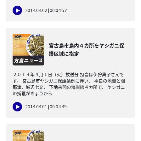
2014.04.02
|
00:04:57
宮古島市島内４カ所をヤシガニ保
護区域に指定
２０１４年４月１日（火）放送分 担当は伊狩典子さんで
す。 宮古島市ヤシガニ保護条例に伴い、 平良の池間と間
那津、城辺七又、 下地来間の海岸線４カ所で、 ヤシガニ
の捕獲がきょうから ...
2014.04.01
|
00:04:49