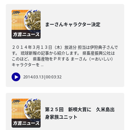
まーさんキャラクター決定
２０１４年３月１３日（木）放送分 担当は伊狩典子さんで
す。 琉球新報の記事から紹介します。 県畜産振興公社は
このほど、 県畜産物をＰＲする まーさん（＝おいしい）
キャラクターを ...
2014.03.13
|
00:03:32
第２５回 新唄大賞に 久米島出
身家族ユニット