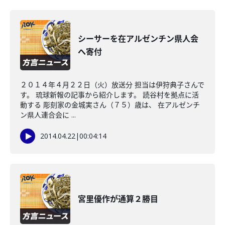
シーサーを在アルゼンチン県人会
へ寄付
２０１４年４月２２日（火）放送分 担当は伊狩典子さんで
す。 琉球新報の記事から紹介します。 読谷村を拠点に活
動する 彫刻家の金城実さん（７５）歳は、 在アルゼンチ
ン県人連合会に ...
2014.04.22
|
00:04:14
宮里優作が通算２勝目