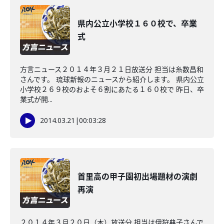
県内公立小学校１６０校で、卒業
式
方言ニュース２０１４年３月２１日放送分 担当は糸数昌和
さんです。 琉球新報のニュースから紹介します。 県内公立
小学校２６９校のおよそ６割にあたる１６０校で 昨日、卒
業式が開...
2014.03.21
|
00:03:28
首里高の甲子園初出場題材の演劇
再演
２０１４年３月２０日（木）放送分 担当は伊狩典子さんで