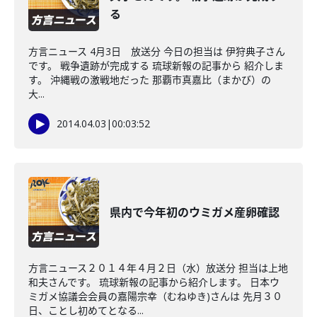
る
方言ニュース 4月3日 放送分 今日の担当は 伊狩典子さん
です。 戦争遺跡が完成する 琉球新報の記事から 紹介しま
す。 沖縄戦の激戦地だった 那覇市真嘉比（まかび）の
大...
2014.04.03
|
00:03:52
県内で今年初のウミガメ産卵確認
方言ニュース２０１４年４月２日（水）放送分 担当は上地
和夫さんです。 琉球新報の記事から紹介します。 日本ウ
ミガメ協議会会員の嘉陽宗幸（むねゆき)さんは 先月３０
日、ことし初めてとなる...