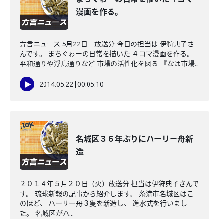
漫画を作る。
方言ニュース 5月22日 放送分 今日の担当は 伊狩典子さ
んです。 まちぐゎーの日常を描いた ４コマ漫画を作る。
平和通りや浮島通りなど 市場の活性化を図る 『なは市場...
2014.05.22
|
00:05:10
名城区３６年ぶりにハーリー舟新
造
２０１４年５月２０日（火）放送分 担当は伊狩典子さんで
す。 琉球新報の記事から紹介します。 糸満市名城区はこ
のほど、 ハーリー舟３隻を新造し、 進水式を行いまし
た。 名城区がハ...