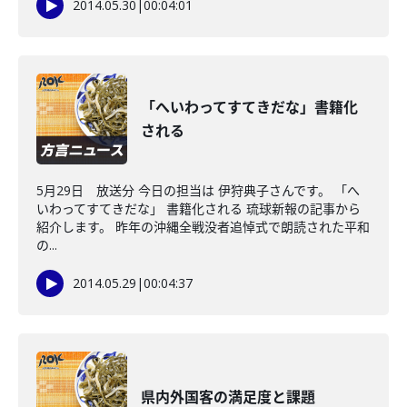
2014.05.30
|
00:04:01
「へいわってすてきだな」書籍化
される
5月29日 放送分 今日の担当は 伊狩典子さんです。 「へ
いわってすてきだな」 書籍化される 琉球新報の記事から
紹介します。 昨年の沖縄全戦没者追悼式で朗読された平和
の...
2014.05.29
|
00:04:37
県内外国客の満足度と課題