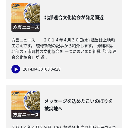
北部連合文化協会が発足間近
方言ニュース ２０１４年４月３０日(水) 担当は上地和
夫さんです。 琉球新報の記事から紹介します。 沖縄本島
北部の７市町村の文化協会を 一つにまとめた組織「北部連
合文化協会」が 近...
2014.04.30
|
00:04:28
メッセージを込めたこいのぼりを
被災地へ
２０１４年４月２９日（火）放送分 担当は伊狩典子さんで