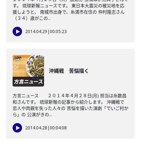
す。 琉球新報ニュースです。 東日本大震災の被災地を応
援しようと、 南城市出身で、糸満市在住の 仲村隆志さん
（３４）歳がこの...
2014.04.29
|
00:05:23
沖縄戦 苦悩描く
方言ニュース ２０１４年４月２８日(月) 担当は糸数昌
和さんです。 琉球新報の記事から紹介します。 沖縄戦で
恋人や肉親を失った人々の 苦悩を描いた演劇「でいご村か
ら」の 公演がきの...
2014.04.28
|
00:04:08