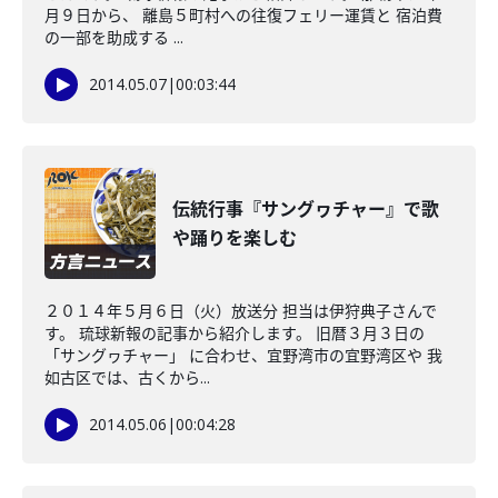
月９日から、 離島５町村への往復フェリー運賃と 宿泊費
の一部を助成する ...
2014.05.07
|
00:03:44
伝統行事『サングヮチャー』で歌
や踊りを楽しむ
２０１４年５月６日（火）放送分 担当は伊狩典子さんで
す。 琉球新報の記事から紹介します。 旧暦３月３日の
「サングヮチャー」 に合わせ、宜野湾市の宜野湾区や 我
如古区では、古くから...
2014.05.06
|
00:04:28