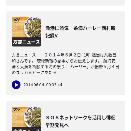
漁港に熱気 糸満ハーレー西村新
記録V
方言ニュース ２０１４年６月２日（月) 担当は糸数昌
和さんです。 琉球新報の記事からお伝えします。 航海安
全と大漁を祈願する海の祭り 「ハーリー」が旧暦５月４日
のユッカヌヒーにあたる...
2014.06.04
|
00:03:44
ＳＯＳネットワークを活用し徘徊
早期発見へ