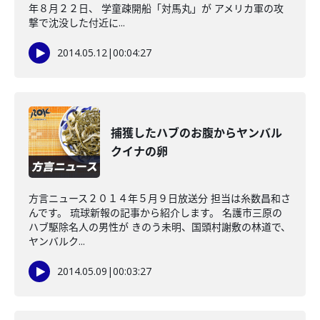
年８月２２日、 学童疎開船「対馬丸」が アメリカ軍の攻
撃で沈没した付近に...
2014.05.12
|
00:04:27
捕獲したハブのお腹からヤンバル
クイナの卵
方言ニュース２０１４年５月９日放送分 担当は糸数昌和さ
んです。 琉球新報の記事から紹介します。 名護市三原の
ハブ駆除名人の男性が きのう未明、国頭村謝敷の林道で、
ヤンバルク...
2014.05.09
|
00:03:27