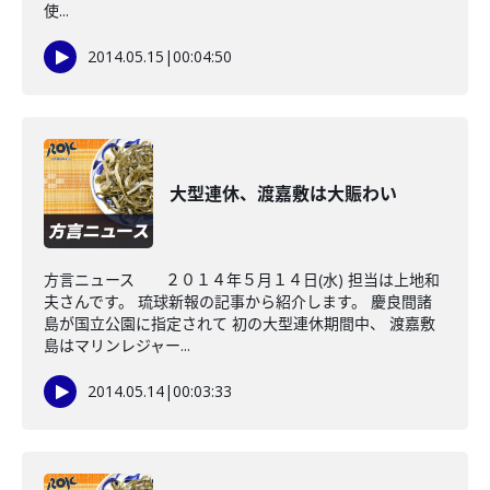
使...
2014.05.15
|
00:04:50
大型連休、渡嘉敷は大賑わい
方言ニュース ２０１４年５月１４日(水) 担当は上地和
夫さんです。 琉球新報の記事から紹介します。 慶良間諸
島が国立公園に指定されて 初の大型連休期間中、 渡嘉敷
島はマリンレジャー...
2014.05.14
|
00:03:33