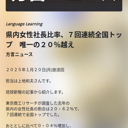
Language Learning
県内女性社長比率、７回連続全国トッ
プ 唯一の２０％越え
方言ニュース
２０２５年１月２０日(月)放送回
担当は上地和夫さんです。
琉球新報の記事から紹介します。
東京商工リサーチが調査した去年の
県内の女性社長の割合は２０・６２％で、
７回連続で全国トップでした。
おととしに比べて０・０４％増加し、