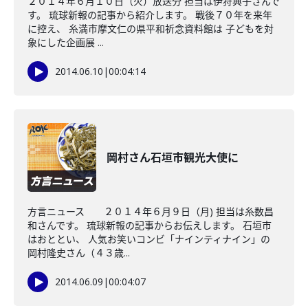
２０１４年６月１０日（火）放送分 担当は伊狩典子さんで
す。 琉球新報の記事から紹介します。 戦後７０年を来年
に控え、 糸満市摩文仁の県平和祈念資料館は 子どもを対
象にした企画展 ...
2014.06.10
|
00:04:14
岡村さん石垣市観光大使に
方言ニュース ２０１４年６月９日（月) 担当は糸数昌
和さんです。 琉球新報の記事からお伝えします。 石垣市
はおととい、 人気お笑いコンビ「ナインティナイン」の
岡村隆史さん（４３歳...
2014.06.09
|
00:04:07