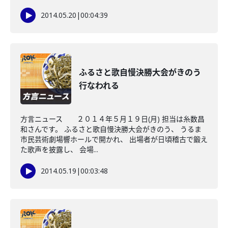
2014.05.20
|
00:04:39
ふるさと歌自慢決勝大会がきのう
行なわれる
方言ニュース ２０１４年５月１９日(月) 担当は糸数昌
和さんです。 ふるさと歌自慢決勝大会がきのう、 うるま
市民芸術劇場響ホールで開かれ、 出場者が日頃稽古で鍛え
た歌声を披露し、 会場...
2014.05.19
|
00:03:48