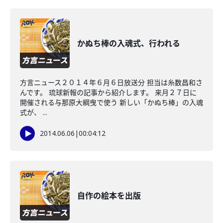
かぬち棒の入魂式、行われる
方言ニュース２０１４年６月６日放送分 担当は糸数昌和さ
んです。 琉球新報の記事から紹介します。 来月２７日に
開催される与那原大綱曳で使う 新しい「かぬち棒」の入魂
式が、 ...
2014.06.06
|
00:04:12
自作の絵本を出版