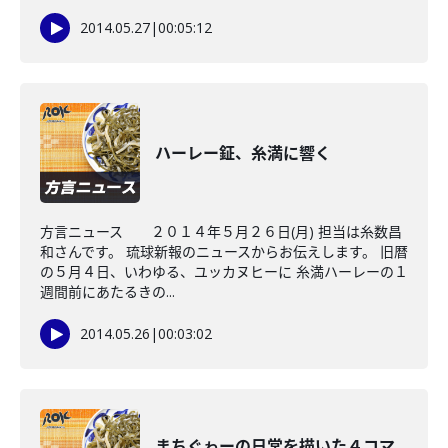
2014.05.27
|
00:05:12
ハーレー鉦、糸満に響く
方言ニュース ２０１４年５月２６日(月) 担当は糸数昌
和さんです。 琉球新報のニュースからお伝えします。 旧暦
の５月４日、いわゆる、ユッカヌヒーに 糸満ハーレーの１
週間前にあたるきの...
2014.05.26
|
00:03:02
まちぐゎーの日常を描いた４コマ