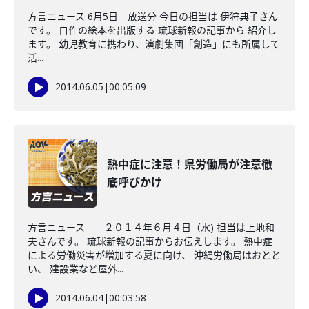
方言ニュース 6月5日 放送分 今日の担当は 伊狩典子さん
です。 自作の絵本を出版する 琉球新報の記事から 紹介し
ます。 幼児教育に携わり、演劇集団「創造」にも所属して
活...
2014.06.05
|
00:05:09
熱中症に注意！県労働局が注意徹
底呼びかけ
方言ニュース ２０１４年６月４日（水) 担当は上地和
夫さんです。 琉球新報の記事からお伝えします。 熱中症
による労働災害が増加する夏に向け、 沖縄労働局はおとと
い、 建設業など屋外...
2014.06.04
|
00:03:58