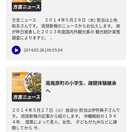
方言ニュース ２０１４年５月２８日（水) 担当は上地
和夫さんです。 琉球新報のニュースからお伝えします。 県
が昨日発表した２０１３年度国内外観光客の 観光統計実態
調査によりますと、 ...
2014.05.28
|
00:05:04
南風原町の小学生、疎開体験継承
へ
２０１４年５月２７日（火）放送分 担当は伊狩典子さんで
す。 琉球新報の記事から紹介します。 沖縄戦前の１９４
４年、 国策によって老人、女性、 子どもが九州などに疎
開してから 今...