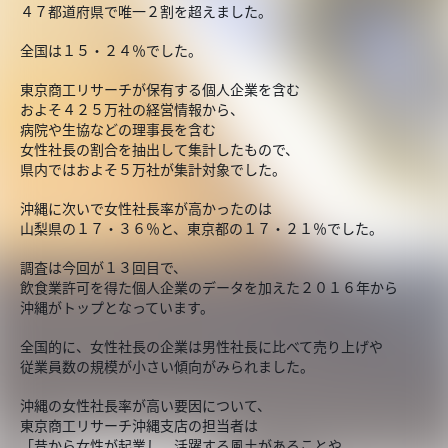
４７都道府県で唯一２割を超えました。
全国は１５・２４％でした。
東京商工リサーチが保有する個人企業を含む
およそ４２５万社の経営情報から、
病院や生協などの理事長を含む
女性社長の割合を抽出して集計したもので、
県内ではおよそ５万社が集計対象でした。
沖縄に次いで女性社長率が高かったのは
山梨県の１７・３６％と、東京都の１７・２１％でした。
調査は今回が１３回目で、
飲食業許可を得た個人企業のデータを加えた２０１６年から
沖縄がトップとなっています。
全国的に、女性社長の企業は男性社長に比べて売り上げや
従業員数の規模が小さい傾向がみられました。
沖縄の女性社長率が高い要因について、
東京商工リサーチ沖縄支店の担当者は
「昔から女性が起業し、活躍する風土があることや