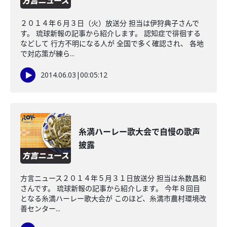
２０１４年６月３日（火）放送分 担当は伊狩典子さんで
す。 琉球新報の記事から紹介します。 認知症で徘徊する
などして 行方不明になる人が 全国で多く確認され、 各地
で対応策が練ら...
2014.06.03
|
00:05:12
糸満ハーレー歌大会で自慢の歌声
披露
方言ニュース２０１４年５月３１日放送分 担当は糸数昌和
さんです。 琉球新報の記事から紹介します。 今年８回目
となる糸満ハーレー歌大会が このほど、糸満市農村環境改
善センター...