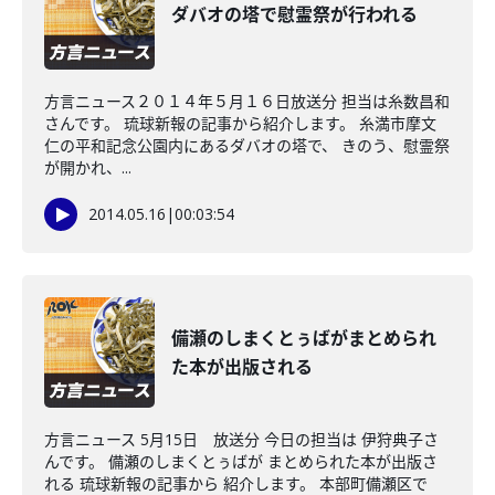
ダバオの塔で慰霊祭が行われる
方言ニュース２０１４年５月１６日放送分 担当は糸数昌和
さんです。 琉球新報の記事から紹介します。 糸満市摩文
仁の平和記念公園内にあるダバオの塔で、 きのう、慰霊祭
が開かれ、...
2014.05.16
|
00:03:54
備瀬のしまくとぅばがまとめられ
た本が出版される
方言ニュース 5月15日 放送分 今日の担当は 伊狩典子さ
んです。 備瀬のしまくとぅばが まとめられた本が出版さ
れる 琉球新報の記事から 紹介します。 本部町備瀬区で