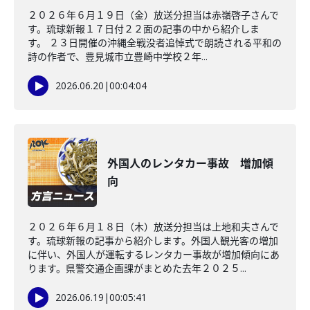
２０２６年６月１９日（金）放送分担当は赤嶺啓子さんで
す。琉球新報１７日付２２面の記事の中から紹介しま
す。 ２３日開催の沖縄全戦没者追悼式で朗読される平和の
詩の作者で、豊見城市立豊崎中学校２年...
2026.06.20
|
00:04:04
外国人のレンタカー事故 増加傾
向
２０２６年６月１８日（木）放送分担当は上地和夫さんで
す。琉球新報の記事から紹介します。外国人観光客の増加
に伴い、外国人が運転するレンタカー事故が増加傾向にあ
ります。県警交通企画課がまとめた去年２０２５...
2026.06.19
|
00:05:41