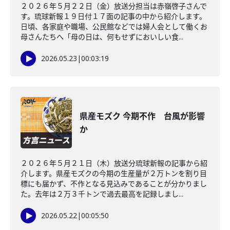
２０２６年５月２２日（金）放送分担当は赤嶺啓子さんで
す。琉球新報１９日付１７面の記事の中から紹介します。
日頃、各家庭や職場、公民館などでは婦人会として働くお
母さんたちへ「母の日は、何もせずにおいしい食...
2026.05.23
|
00:03:19
県産モズク 今期不作 台風が影響
か
２０２６年５月２１日（木）放送分琉球新報の記事から紹
介します。県産モズクの今期の生産量が２万トンを割り目
標にも届かず、不作となる見込みであることが分かりまし
た。去年は２万３千トンで過去最高を記録しまし...
2026.05.22
|
00:05:50