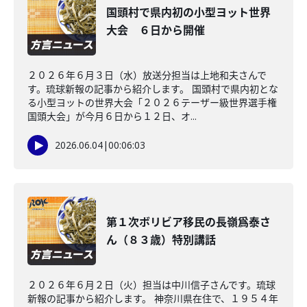
国頭村で県内初の小型ヨット世界
大会 ６日から開催
２０２６年６月３日（水）放送分担当は上地和夫さんで
す。琉球新報の記事から紹介します。 国頭村で県内初とな
る小型ヨットの世界大会「２０２６テーザー級世界選手権
国頭大会」が今月６日から１２日、オ...
2026.06.04
|
00:06:03
第１次ボリビア移民の長嶺爲泰さ
ん（８３歳）特別講話
２０２６年６月２日（火）担当は中川信子さんです。琉球
新報の記事から紹介します。 神奈川県在住で、１９５４年