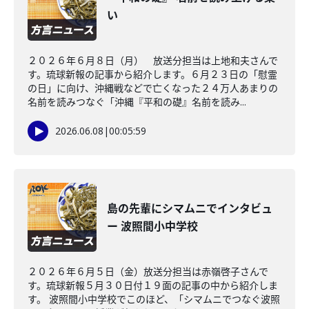
い
２０２６年６月８日（月） 放送分担当は上地和夫さんで
す。琉球新報の記事から紹介します。６月２３日の「慰霊
の日」に向け、沖縄戦などで亡くなった２４万人あまりの
名前を読みつなぐ「沖縄『平和の礎』名前を読み...
2026.06.08
|
00:05:59
島の先輩にシマムニでインタビュ
ー 波照間小中学校
２０２６年６月５日（金）放送分担当は赤嶺啓子さんで
す。琉球新報５月３０日付１９面の記事の中から紹介しま
す。 波照間小中学校でこのほど、「シマムニでつなぐ波照