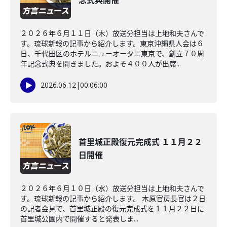
念式典開催
２０２６年６月１１日（木）放送分担当は上地和夫さんで
す。琉球新報の記事から紹介します。東京沖縄県人会は６
日、千代田区のホテルニューオータニ東京で、創立７０周
年記念式典を開きました。およそ４００人が出席...
2026.06.12
|
00:06:00
首里城正殿復元完成式 １１月２２
日開催
２０２６年６月１０日（水）放送分担当は上地和夫さんで
す。琉球新報の記事から紹介します。 木原官房長官は２日
の記者会見で、首里城正殿の復元完成式を１１月２２日に
首里城公園内で開催すると発表しま...