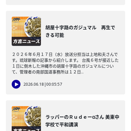
胡屋十字路のガジュマル 再生で
きる可能
２０２６年６月１７日（水）放送分担当は上地和夫さんで
す。琉球新報の記事から紹介します。 台風６号が接近した
１日に倒木した沖縄市の胡屋十字路のガジュマルについ
て、管理者の南部国道事務所は１２日...
2026.06.18
|
00:05:57
ラッパーのＲｕｄｅーαさん 美東中
学校で平和講演