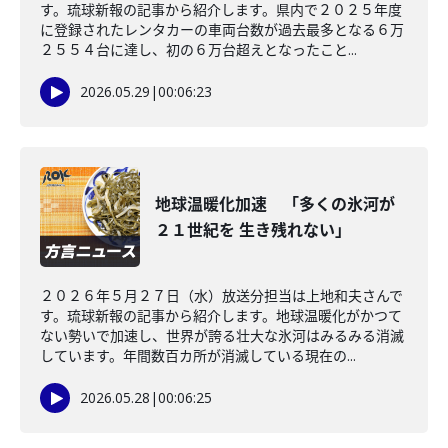
す。琉球新報の記事から紹介します。県内で２０２５年度
に登録されたレンタカーの車両台数が過去最多となる６万
２５５４台に達し、初の６万台超えとなったこと...
2026.05.29
|
00:06:23
地球温暖化加速 「多くの氷河が
２１世紀を 生き残れない」
２０２６年５月２７日（水）放送分担当は上地和夫さんで
す。琉球新報の記事から紹介します。地球温暖化がかつて
ない勢いで加速し、世界が誇る壮大な氷河はみるみる消滅
しています。年間数百カ所が消滅している現在の...
2026.05.28
|
00:06:25