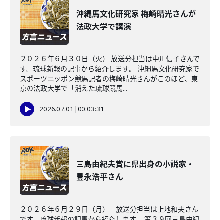
沖縄馬文化研究家 梅崎晴光さんが
法政大学で講演
２０２６年６月３０日（火） 放送分担当は中川信子さんで
す。琉球新報の記事から紹介します。 沖縄馬文化研究家で
スポーツニッポン競馬記者の梅崎晴光さんがこのほど、東
京の法政大学で「消えた琉球競馬...
2026.07.01
|
00:03:31
三島由紀夫賞に県出身の小説家・
豊永浩平さん
２０２６年６月２９日（月） 放送分担当は上地和夫さん
です。琉球新報の記事から紹介します。 第３９回三島由紀