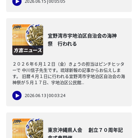
2026.06.15
|
00:05:05
宜野湾市宇地泊区自治会の海神
祭 行われる
２０２６年６月１２日（金）きょうの担当はピンチヒッタ
ーで 中川信子先生です。琉球新報の記事からお伝えしま
す。 旧暦４月１日に行われる宜野湾市宇地泊区自治会の海
神祭が５月１７日、宇地泊区公民館...
2026.06.13
|
00:03:24
東京沖縄県人会 創立７０周年記