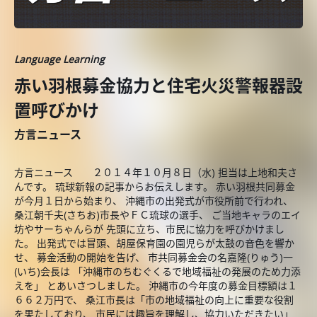
Language Learning
赤い羽根募金協力と住宅火災警報器設
置呼びかけ
方言ニュース
方言ニュース ２０１４年１０月８日（水) 担当は上地和夫さ
んです。 琉球新報の記事からお伝えします。 赤い羽根共同募金
が今月１日から始まり、 沖縄市の出発式が市役所前で行われ、
桑江朝千夫(さちお)市長やＦＣ琉球の選手、 ご当地キャラのエイ
坊やサーちゃんらが 先頭に立ち、市民に協力を呼びかけまし
た。 出発式では冒頭、胡屋保育園の園児らが太鼓の音色を響か
せ、 募金活動の開始を告げ、 市共同募金会の名嘉隆(りゅう)一
(いち)会長は 「沖縄市のちむぐくるで地域福祉の発展のため力添
えを」 とあいさつしました。 沖縄市の今年度の募金目標額は１
６６２万円で、 桑江市長は「市の地域福祉の向上に重要な役割
を果たしており、 市民には趣旨を理解し、協力いただきたい」