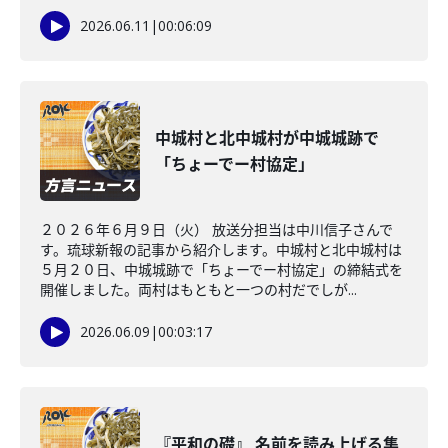
2026.06.11
|
00:06:09
中城村と北中城村が中城城跡で
「ちょーでー村協定」
２０２６年６月９日（火） 放送分担当は中川信子さんで
す。琉球新報の記事から紹介します。中城村と北中城村は
５月２０日、中城城跡で「ちょーでー村協定」の締結式を
開催しました。両村はもともと一つの村だでしが...
2026.06.09
|
00:03:17
『平和の礎』 名前を読み上げる集