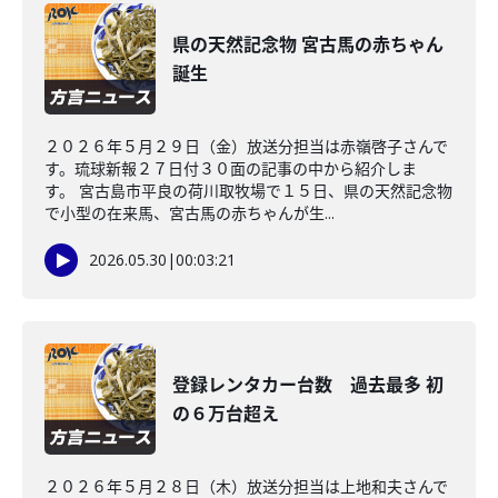
県の天然記念物 宮古馬の赤ちゃん
誕生
２０２６年５月２９日（金）放送分担当は赤嶺啓子さんで
す。琉球新報２７日付３０面の記事の中から紹介しま
す。 宮古島市平良の荷川取牧場で１５日、県の天然記念物
で小型の在来馬、宮古馬の赤ちゃんが生...
2026.05.30
|
00:03:21
登録レンタカー台数 過去最多 初
の６万台超え
２０２６年５月２８日（木）放送分担当は上地和夫さんで