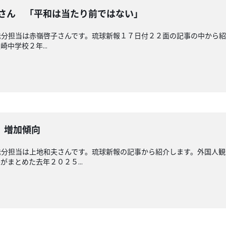
奈さん 「平和は当たり前ではない」
分担当は赤嶺啓子さんです。琉球新報１７日付２２面の記事の中から紹
中学校２年...
 増加傾向
送分担当は上地和夫さんです。琉球新報の記事から紹介します。外国人
まとめた去年２０２５...