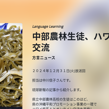
Language Learning
中部農林生徒、ハ
交流
方言ニュース
２０２４年１２月３１日(火)放送回
担当は中川信子さんです。
琉球新報の記事から紹介します。
県立中部農林高校の生徒はこのほど、
県の沖縄平和プロモーション事業の一環で
ハワイ県系人とオンライン交流を実施し、