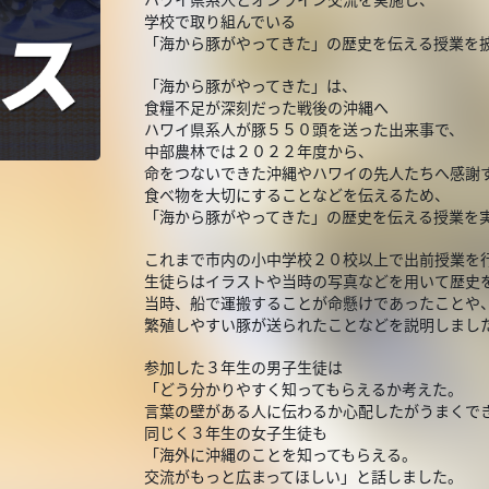
学校で取り組んでいる
「海から豚がやってきた」の歴史を伝える授業を
「海から豚がやってきた」は、
食糧不足が深刻だった戦後の沖縄へ
ハワイ県系人が豚５５０頭を送った出来事で、
中部農林では２０２２年度から、
命をつないできた沖縄やハワイの先人たちへ感謝
食べ物を大切にすることなどを伝えるため、
「海から豚がやってきた」の歴史を伝える授業を
これまで市内の小中学校２０校以上で出前授業を
生徒らはイラストや当時の写真などを用いて歴史
当時、船で運搬することが命懸けであったことや
繁殖しやすい豚が送られたことなどを説明しまし
参加した３年生の男子生徒は
「どう分かりやすく知ってもらえるか考えた。
言葉の壁がある人に伝わるか心配したがうまくで
同じく３年生の女子生徒も
「海外に沖縄のことを知ってもらえる。
交流がもっと広まってほしい」と話しました。