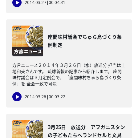
2014.03.27
|
00:04:31
座間味村議会でちゅら島づくり条
例制定
方言ニュース２０１４年３月２６日（水）放送分 担当は上
地和夫さんです。 琉球新報の記事から紹介します。 座間
味村議会は３月定例会で、 「座間味村ちゅら島づくり条
例」を 全会一致で可決...
2014.03.26
|
00:03:22
3月25日 放送分 アフガニスタン
の子どもたちへランドセルと文具