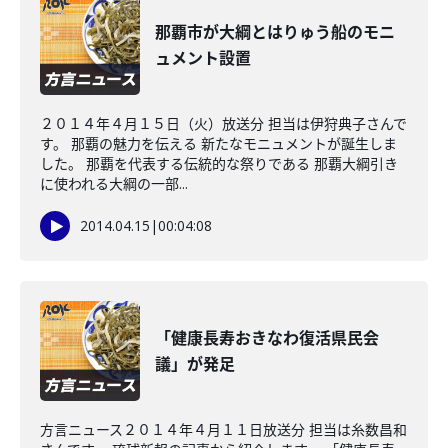
那覇市が大綱とはりゅう船のモニ
ュメント設置
２０１４年４月１５日（火）放送分 担当は伊狩典子さんで
す。 那覇の魅力を伝える 新たなモニュメントが誕生しま
した。 那覇を代表する伝統的な祭りである 那覇大綱引き
に使われる大綱の一部...
2014.04.15
|
00:04:08
「健康長寿おきなわ復活県民会
議」が発足
方言ニュース２０１４年４月１１日放送分 担当は糸数昌和