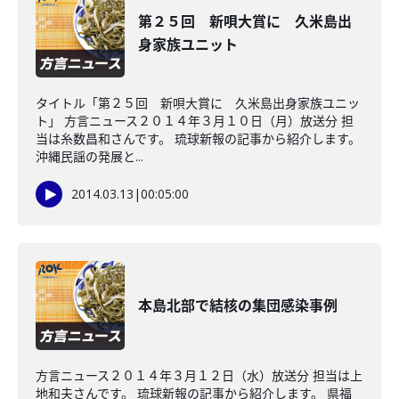
第２５回 新唄大賞に 久米島出
身家族ユニット
タイトル「第２５回 新唄大賞に 久米島出身家族ユニッ
ト」 方言ニュース２０１４年３月１０日（月）放送分 担
当は糸数昌和さんです。 琉球新報の記事から紹介します。
沖縄民謡の発展と...
2014.03.13
|
00:05:00
本島北部で結核の集団感染事例
方言ニュース２０１４年３月１２日（水）放送分 担当は上
地和夫さんです。 琉球新報の記事から紹介します。 県福