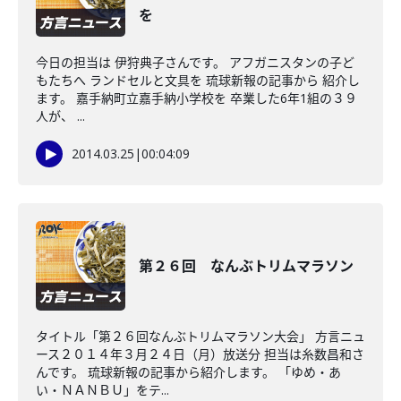
を
今日の担当は 伊狩典子さんです。 アフガニスタンの子ど
もたちへ ランドセルと文具を 琉球新報の記事から 紹介し
ます。 嘉手納町立嘉手納小学校を 卒業した6年1組の３９
人が、 ...
2014.03.25
|
00:04:09
第２６回 なんぶトリムマラソン
タイトル「第２６回なんぶトリムマラソン大会」 方言ニュ
ース２０１４年３月２４日（月）放送分 担当は糸数昌和さ
んです。 琉球新報の記事から紹介します。 「ゆめ・あ
い・ＮＡＮＢＵ」をテ...