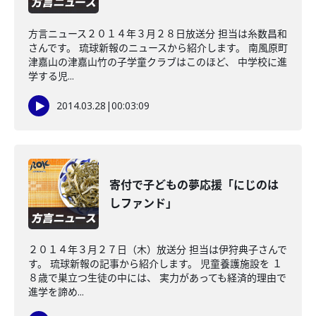
方言ニュース２０１４年３月２８日放送分 担当は糸数昌和
さんです。 琉球新報のニュースから紹介します。 南風原町
津嘉山の津嘉山竹の子学童クラブはこのほど、 中学校に進
学する児...
2014.03.28
|
00:03:09
寄付で子どもの夢応援「にじのは
しファンド」
２０１４年３月２７日（木）放送分 担当は伊狩典子さんで
す。 琉球新報の記事から紹介します。 児童養護施設を １
８歳で巣立つ生徒の中には、 実力があっても経済的理由で
進学を諦め...