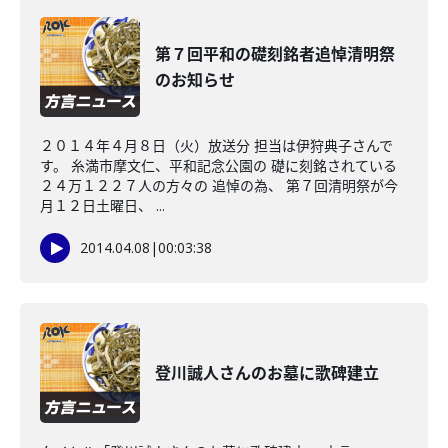
第７回平和の礎刻銘者追悼清明祭
のお知らせ
２０１４年４月８日（火）放送分 担当は伊狩典子さんで
す。 糸満市摩文仁、平和記念公園の 礎に刻銘されている
２４万１２２７人の方々の 追悼の為、 第７回清明祭が今
月１２日土曜日、 ...
2014.04.08
|
00:03:38
登川誠人さんのお墓に歌碑建立