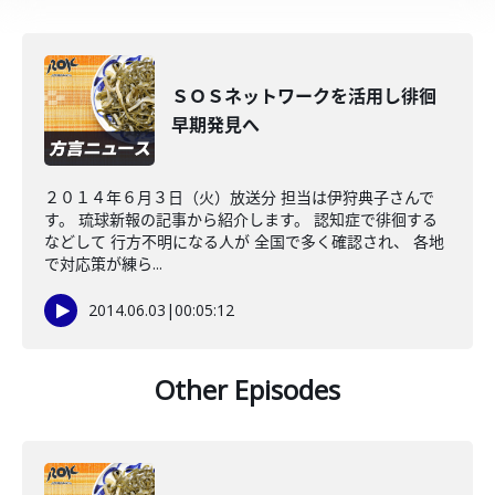
ＳＯＳネットワークを活用し徘徊
早期発見へ
２０１４年６月３日（火）放送分 担当は伊狩典子さんで
す。 琉球新報の記事から紹介します。 認知症で徘徊する
などして 行方不明になる人が 全国で多く確認され、 各地
で対応策が練ら...
2014.06.03
|
00:05:12
Other Episodes