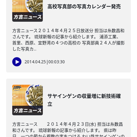
高校写真部の写真カレンダー発売
方言ニュース２０１４年４月２５日放送分 担当は糸数昌和
さんです。 琉球新報の記事から紹介します。 浦添工業、
首里、西原、宜野湾の４つの高校の 写真部員２４人が撮影
した写真カ...
2014.04.25
|
00:03:30
サヤインゲンの収量増に新技術確
立
方言ニュース ２０１４年４月２３日(水) 担当は糸数昌
和さんです。 琉球新報の記事から紹介します。 県は昨
日、一つの節から複数の実をつける わい性サヤインゲンの