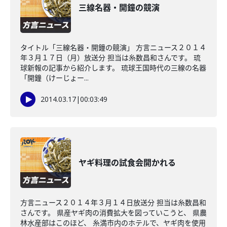
三線名器・開鐘の競演
タイトル「三線名器・開鐘の競演」 方言ニュース２０１４
年３月１７日（月）放送分 担当は糸数昌和さんです。 琉
球新報の記事から紹介します。 琉球王国時代の三線の名器
「開鐘（けーじょー...
2014.03.17
|
00:03:49
ヤギ料理の試食会開かれる
方言ニュース２０１４年３月１４日放送分 担当は糸数昌和
さんです。 県産ヤギ肉の消費拡大を図っていこうと、 県農
林水産部はこのほど、 糸満市内のホテルで、ヤギ肉を使用