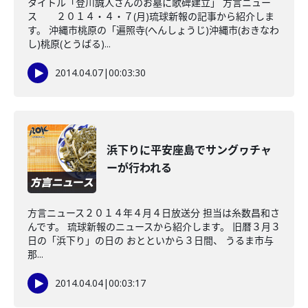
タイトル「登川誠人さんのお墓に歌碑建立」 方言ニュー
ス ２０１４・４・７(月)琉球新報の記事から紹介しま
す。 沖縄市桃原の「遍照寺(へんしょうじ)沖縄市(おきなわ
し)桃原(とうばる)...
2014.04.07
|
00:03:30
浜下りに平安座島でサングヮチャ
ーが行われる
方言ニュース２０１４年４月４日放送分 担当は糸数昌和さ
んです。 琉球新報のニュースから紹介します。 旧暦３月３
日の「浜下り」の日の おとといから３日間、 うるま市与
那...
2014.04.04
|
00:03:17