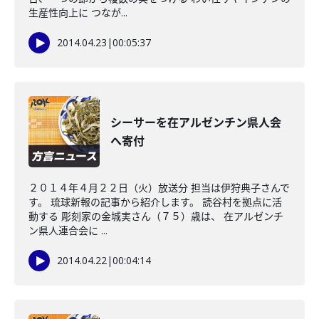
生産性向上に つなが...
2014.04.23
|
00:05:37
シーサーを在アルゼンチン県人会
へ寄付
２０１４年４月２２日（火）放送分 担当は伊狩典子さんで
す。 琉球新報の記事から紹介します。 読谷村を拠点に活
動する 彫刻家の金城実さん（７５）歳は、 在アルゼンチ
ン県人連合会に ...
2014.04.22
|
00:04:14