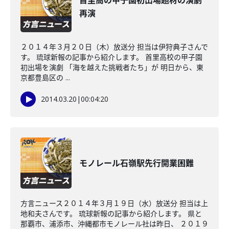
首里高の甲子園初出場題材の演劇
再演
２０１４年３月２０日（木）放送分 担当は伊狩典子さんで
す。 琉球新報の記事から紹介します。 首里高校の甲子園
初出場を演劇 「海を越えた挑戦者たち」が 明日から、東
京都豊島区の ...
2014.03.20
|
00:04:20
モノレール石嶺駅先行開業困難
方言ニュース２０１４年３月１９日（水）放送分 担当は上
地和夫さんです。 琉球新報の記事から紹介します。 県と
那覇市、浦添市、沖縄都市モノレール社は昨日、 ２０１９