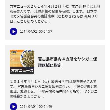
方言ニュース２０１４年４月２日（水）放送分 担当は上地
和夫さんです。 琉球新報の記事から紹介します。 日本ウ
ミガメ協議会会員の嘉陽宗幸（むねゆき)さんは 先月３０
日、ことし初めてとなる...
2014.04.02
|
00:04:57
宮古島市島内４カ所をヤシガニ保
護区域に指定
２０１４年４月１日（火）放送分 担当は伊狩典子さんで
す。 宮古島市ヤシガニ保護条例に伴い、 平良の池間と間
那津、城辺七又、 下地来間の海岸線４カ所で、 ヤシガニ
の捕獲がきょうから ...
2014.04.01
|
00:04:49