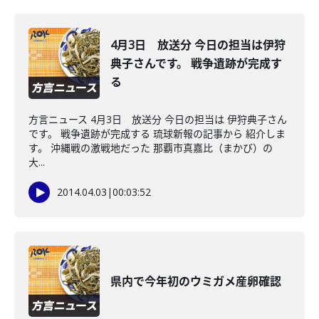
4月3日 放送分 今日の担当は伊狩
典子さんです。 戦争遺跡が完成す
る
方言ニュース 4月3日 放送分 今日の担当は 伊狩典子さん
です。 戦争遺跡が完成する 琉球新報の記事から 紹介しま
す。 沖縄戦の激戦地だった 那覇市真嘉比（まかび）の
大...
2014.04.03
|
00:03:52
県内で今年初のウミガメ産卵確認