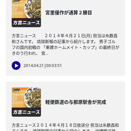
宮里優作が通算２勝目
方言ニュース ２０１４年４月２１日(月) 担当は糸数昌
和さんです。 琉球新報の記事から紹介します。 男子ゴル
フの国内初戦の 「東建ホームメイト・カップ」の最終日が
きのう行われ、 宮...
2014.04.21
|
00:03:51
軽便鉄道の与那原駅舎が完成
方言ニュース２０１４年４月１８日放送分 担当は糸数昌和
さんです。 琉球新報の記事から紹介します。 沖縄戦で破