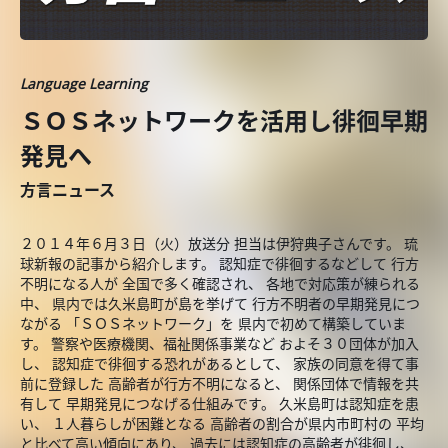
Language Learning
ＳＯＳネットワークを活用し徘徊早期
発見へ
方言ニュース
２０１４年６月３日（火）放送分 担当は伊狩典子さんです。 琉
球新報の記事から紹介します。 認知症で徘徊するなどして 行方
不明になる人が 全国で多く確認され、 各地で対応策が練られる
中、 県内では久米島町が島を挙げて 行方不明者の早期発見につ
ながる 「ＳＯＳネットワーク」を 県内で初めて構築していま
す。 警察や医療機関、福祉関係事業など およそ３０団体が加入
し、 認知症で徘徊する恐れがあるとして、 家族の同意を得て事
前に登録した 高齢者が行方不明になると、 関係団体で情報を共
有して 早期発見につなげる仕組みです。 久米島町は認知症を患
い、 １人暮らしが困難となる 高齢者の割合が県内市町村の 平均
と比べて高い傾向にあり、 過去には認知症の高齢者が徘徊し、