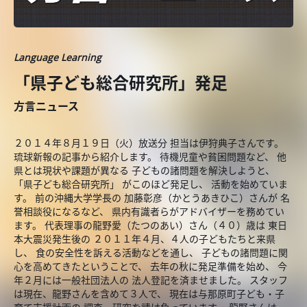
Language Learning
「県子ども総合研究所」発足
方言ニュース
２０１４年８月１９日（火）放送分 担当は伊狩典子さんです。
琉球新報の記事から紹介します。 待機児童や貧困問題など、 他
県とは現状や課題が異なる 子どもの諸問題を解決しようと、
「県子ども総合研究所」 がこのほど発足し、 活動を始めていま
す。 前の沖縄大学学長の 加藤彰彦（かとうあきひこ）さんが 名
誉相談役になるなど、 県内有識者らがアドバイザーを務めてい
ます。 代表理事の龍野愛（たつのあい）さん（４０）歳は 東日
本大震災発生後の ２０１１年４月、４人の子どもたちと来県
し、 食の安全性を訴える活動などを通し、 子どもの諸問題に関
心を高めてきたということで、 去年の秋に発足準備を始め、 今
年２月には一般社団法人の 法人登記を済ませました。 スタッフ
は現在、龍野さんを含めて３人で、 現在は与那原町子ども・子