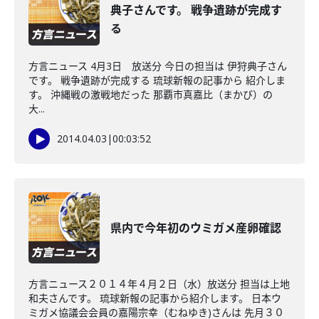
典子さんです。 戦争遺跡が完成す
る
方言ニュース 4月3日 放送分 今日の担当は 伊狩典子さん
です。 戦争遺跡が完成する 琉球新報の記事から 紹介しま
す。 沖縄戦の激戦地だった 那覇市真嘉比（まかび）の
大...
2014.04.03
|
00:03:52
県内で今年初のウミガメ産卵確認
方言ニュース２０１４年４月２日（水）放送分 担当は上地
和夫さんです。 琉球新報の記事から紹介します。 日本ウ
ミガメ協議会会員の嘉陽宗幸（むねゆき)さんは 先月３０