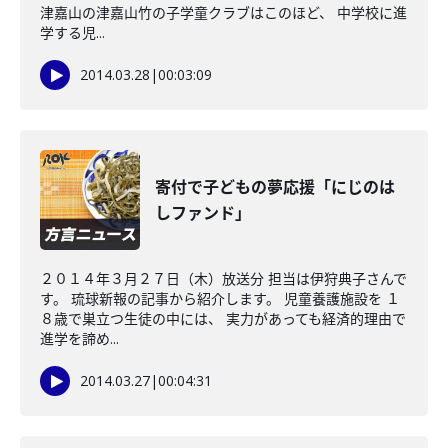
津嘉山の津嘉山竹の子学童クラブはこのほど、 中学校に進
学する児...
2014.03.28
|
00:03:09
寄付で子どもの夢応援「にじのは
しファンド」
２０１４年３月２７日（木）放送分 担当は伊狩典子さんで
す。 琉球新報の記事から紹介します。 児童養護施設を １
８歳で巣立つ生徒の中には、 実力があっても経済的理由で
進学を諦め...
2014.03.27
|
00:04:31