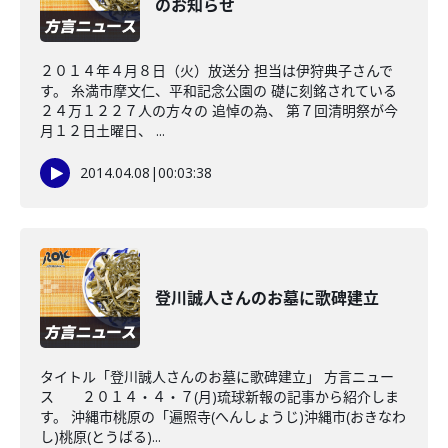
のお知らせ
２０１４年４月８日（火）放送分 担当は伊狩典子さんで
す。 糸満市摩文仁、平和記念公園の 礎に刻銘されている
２４万１２２７人の方々の 追悼の為、 第７回清明祭が今
月１２日土曜日、 ...
2014.04.08
|
00:03:38
登川誠人さんのお墓に歌碑建立
タイトル「登川誠人さんのお墓に歌碑建立」 方言ニュー
ス ２０１４・４・７(月)琉球新報の記事から紹介しま
す。 沖縄市桃原の「遍照寺(へんしょうじ)沖縄市(おきなわ
し)桃原(とうばる)...