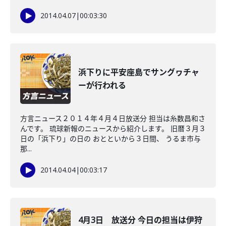
2014.04.07
|
00:03:30
浜下りに平安座島でサングヮチャ
ーが行われる
方言ニュース２０１４年４月４日放送分 担当は糸数昌和さ
んです。 琉球新報のニュースから紹介します。 旧暦３月３
日の「浜下り」の日の おとといから３日間、 うるま市与
那...
2014.04.04
|
00:03:17
4月3日 放送分 今日の担当は伊狩