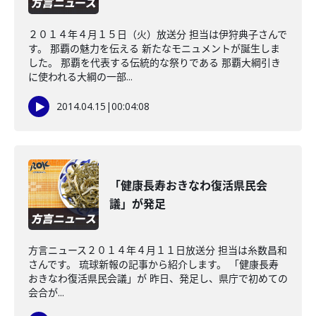
２０１４年４月１５日（火）放送分 担当は伊狩典子さんで
す。 那覇の魅力を伝える 新たなモニュメントが誕生しま
した。 那覇を代表する伝統的な祭りである 那覇大綱引き
に使われる大綱の一部...
2014.04.15
|
00:04:08
「健康長寿おきなわ復活県民会
議」が発足
方言ニュース２０１４年４月１１日放送分 担当は糸数昌和
さんです。 琉球新報の記事から紹介します。 「健康長寿
おきなわ復活県民会議」が 昨日、発足し、県庁で初めての
会合が...