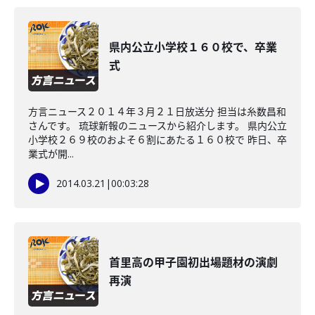
県内公立小学校１６０校で、卒業
式
方言ニュース２０１４年３月２１日放送分 担当は糸数昌和
さんです。 琉球新報のニュースから紹介します。 県内公立
小学校２６９校のおよそ６割にあたる１６０校で 昨日、卒
業式が開...
2014.03.21
|
00:03:28
首里高の甲子園初出場題材の演劇
再演