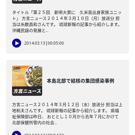
タイトル「第２５回 新唄大賞に 久米島出身家族ユニッ
ト」 方言ニュース２０１４年３月１０日（月）放送分 担
当は糸数昌和さんです。 琉球新報の記事から紹介します。
沖縄民謡の発展と...
2014.03.13
|
00:05:00
本島北部で結核の集団感染事例
方言ニュース２０１４年３月１２日（水）放送分 担当は上
地和夫さんです。 琉球新報の記事から紹介します。 県福
祉保険部は昨日、 おととし１０月から去年７月にかけて
北部保健所管内の社会...