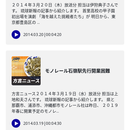
２０１４年３月２０日（木）放送分 担当は伊狩典子さんで
す。 琉球新報の記事から紹介します。 首里高校の甲子園
初出場を演劇 「海を越えた挑戦者たち」が 明日から、東
京都豊島区の ...
2014.03.20
|
00:04:20
モノレール石嶺駅先行開業困難
方言ニュース２０１４年３月１９日（水）放送分 担当は上
地和夫さんです。 琉球新報の記事から紹介します。 県と
那覇市、浦添市、沖縄都市モノレール社は昨日、 ２０１９
年春に開業予定のモノレ...
2014.03.19
|
00:04:30