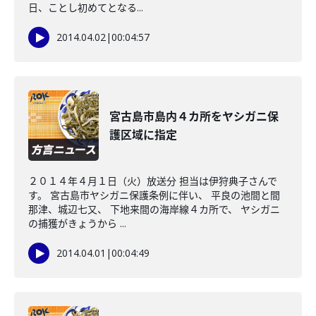
日、ことし初めてとなる...
2014.04.02
|
00:04:57
宮古島市島内４カ所をヤシガニ保
護区域に指定
２０１４年４月１日（火）放送分 担当は伊狩典子さんで
す。 宮古島市ヤシガニ保護条例に伴い、 平良の池間と間
那津、城辺七又、 下地来間の海岸線４カ所で、 ヤシガニ
の捕獲がきょうから ...
2014.04.01
|
00:04:49