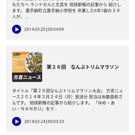
もたちへ ランドセルと文具を 琉球新報の記事から 紹介し
ます。 嘉手納町立嘉手納小学校を 卒業した6年1組の３９
人が、 ...
2014.03.25
|
00:04:09
第２６回 なんぶトリムマラソン
タイトル「第２６回なんぶトリムマラソン大会」 方言ニュ
ース２０１４年３月２４日（月）放送分 担当は糸数昌和さ
んです。 琉球新報の記事から紹介します。 「ゆめ・あ
い・ＮＡＮＢＵ」をテ...
2014.03.24
|
00:03:33