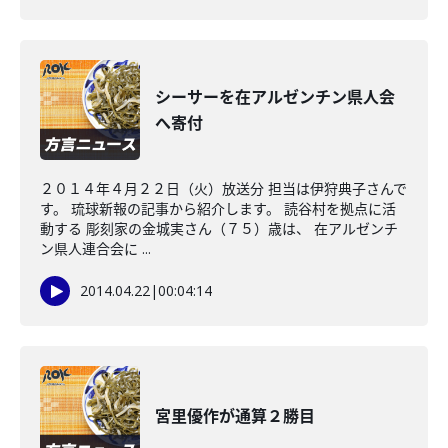
シーサーを在アルゼンチン県人会
へ寄付
２０１４年４月２２日（火）放送分 担当は伊狩典子さんで
す。 琉球新報の記事から紹介します。 読谷村を拠点に活
動する 彫刻家の金城実さん（７５）歳は、 在アルゼンチ
ン県人連合会に ...
2014.04.22
|
00:04:14
宮里優作が通算２勝目