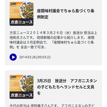
座間味村議会でちゅら島づくり条
例制定
方言ニュース２０１４年３月２６日（水）放送分 担当は上
地和夫さんです。 琉球新報の記事から紹介します。 座間
味村議会は３月定例会で、 「座間味村ちゅら島づくり条
例」を 全会一致で可決...
2014.03.26
|
00:03:22
3月25日 放送分 アフガニスタン
の子どもたちへランドセルと文具
を
今日の担当は 伊狩典子さんです。 アフガニスタンの子ど