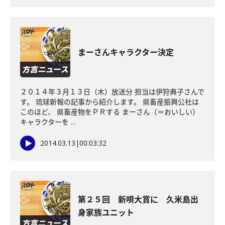
まーさんキャラクター決定
２０１４年３月１３日（木）放送分 担当は伊狩典子さんで
す。 琉球新報の記事から紹介します。 県畜産振興公社は
このほど、 県畜産物をＰＲする まーさん（＝おいしい）
キャラクターを ...
2014.03.13
|
00:03:32
第２５回 新唄大賞に 久米島出
身家族ユニット