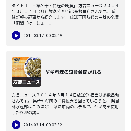
タイトル「三線名器・開鐘の競演」 方言ニュース２０１４
年３月１７日（月）放送分 担当は糸数昌和さんです。 琉
球新報の記事から紹介します。 琉球王国時代の三線の名器
「開鐘（けーじょー...
2014.03.17
|
00:03:49
ヤギ料理の試食会開かれる
方言ニュース２０１４年３月１４日放送分 担当は糸数昌和
さんです。 県産ヤギ肉の消費拡大を図っていこうと、 県農
林水産部はこのほど、 糸満市内のホテルで、ヤギ肉を使用
した料理の試...
2014.03.14
|
00:03:32