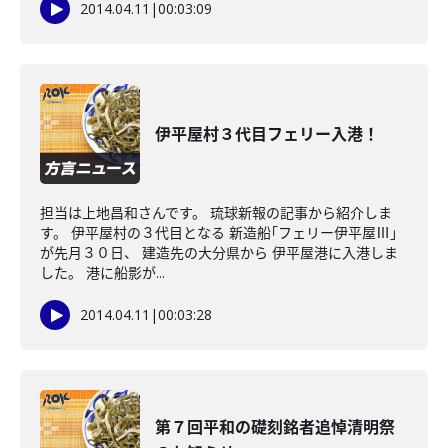
2014.04.11
|
00:03:09
伊平屋村３代目フェリー入港！
担当は上地昌和さんです。 琉球新報の記事から紹介しま
す。 伊平屋村の３代目となる 新造船｢フェリー伊平屋Ⅲ｣
が先月３０日、 建造先の大分県から 伊平屋港に入港しま
した。 港に船影が...
2014.04.11
|
00:03:28
第７回平和の礎刻銘者追悼清明祭