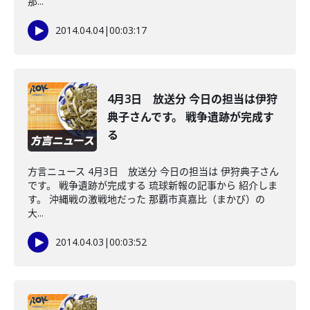
那...
2014.04.04
|
00:03:17
4月3日 放送分 今日の担当は伊狩
典子さんです。 戦争遺跡が完成す
る
方言ニュース 4月3日 放送分 今日の担当は 伊狩典子さん
です。 戦争遺跡が完成する 琉球新報の記事から 紹介しま
す。 沖縄戦の激戦地だった 那覇市真嘉比（まかび）の
大...
2014.04.03
|
00:03:52