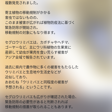
複数発見されました。
寄主植物の移動規制がかかる
害虫ではないものの、
このまま被害が広がれば植物防疫法に基づく
緊急防除が開始され、
移動規制の対象にもなり得ます。
セグロウリミバエは、カボチャやヘチマ、
ゴーヤーなど、主にウリ科植物の生果実に
産卵して幼虫が果肉を食い荒らす被害が
アジア全域で報告されています。
過去に県内で農作物に多くの被害をもたらした
ウリミバエと生息地や生活史などが
近似しており、
おおむね「ウリミバエと同程度の被害が
予想される」ということです。
セグロウリミバエも広がりが確認された場合、
緊急防除の必要性があると判断されれば
移動規制の措置が取られることもあります。