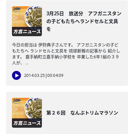
3月25日 放送分 アフガニスタン
の子どもたちへランドセルと文具
を
今日の担当は 伊狩典子さんです。 アフガニスタンの子ど
もたちへ ランドセルと文具を 琉球新報の記事から 紹介し
ます。 嘉手納町立嘉手納小学校を 卒業した6年1組の３９
人が、 ...
2014.03.25
|
00:04:09
第２６回 なんぶトリムマラソン