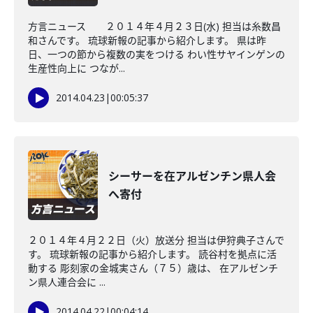
方言ニュース ２０１４年４月２３日(水) 担当は糸数昌
和さんです。 琉球新報の記事から紹介します。 県は昨
日、一つの節から複数の実をつける わい性サヤインゲンの
生産性向上に つなが...
2014.04.23
|
00:05:37
シーサーを在アルゼンチン県人会
へ寄付
２０１４年４月２２日（火）放送分 担当は伊狩典子さんで
す。 琉球新報の記事から紹介します。 読谷村を拠点に活
動する 彫刻家の金城実さん（７５）歳は、 在アルゼンチ
ン県人連合会に ...
2014.04.22
|
00:04:14