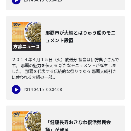
那覇市が大綱とはりゅう船のモニ
ュメント設置
２０１４年４月１５日（火）放送分 担当は伊狩典子さんで
す。 那覇の魅力を伝える 新たなモニュメントが誕生しま
した。 那覇を代表する伝統的な祭りである 那覇大綱引き
に使われる大綱の一部...
2014.04.15
|
00:04:08
「健康長寿おきなわ復活県民会
議」が発足