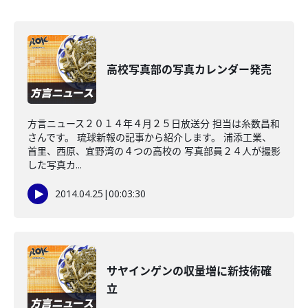
高校写真部の写真カレンダー発売
方言ニュース２０１４年４月２５日放送分 担当は糸数昌和
さんです。 琉球新報の記事から紹介します。 浦添工業、
首里、西原、宜野湾の４つの高校の 写真部員２４人が撮影
した写真カ...
2014.04.25
|
00:03:30
サヤインゲンの収量増に新技術確
立