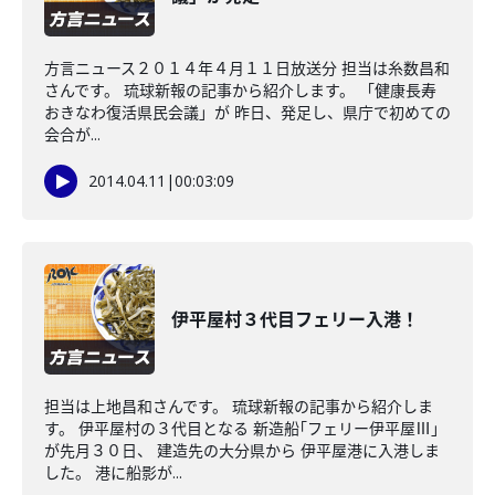
方言ニュース２０１４年４月１１日放送分 担当は糸数昌和
さんです。 琉球新報の記事から紹介します。 「健康長寿
おきなわ復活県民会議」が 昨日、発足し、県庁で初めての
会合が...
2014.04.11
|
00:03:09
伊平屋村３代目フェリー入港！
担当は上地昌和さんです。 琉球新報の記事から紹介しま
す。 伊平屋村の３代目となる 新造船｢フェリー伊平屋Ⅲ｣
が先月３０日、 建造先の大分県から 伊平屋港に入港しま
した。 港に船影が...