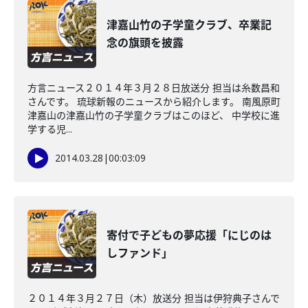
津嘉山竹の子学童クラブ、卒業記
念の旗頭を披露
方言ニュース２０１４年３月２８日放送分 担当は糸数昌和
さんです。 琉球新報のニュースから紹介します。 南風原町
津嘉山の津嘉山竹の子学童クラブはこのほど、 中学校に進
学する児...
2014.03.28
|
00:03:09
寄付で子どもの夢応援「にじのは
しファンド」
２０１４年３月２７日（木）放送分 担当は伊狩典子さんで