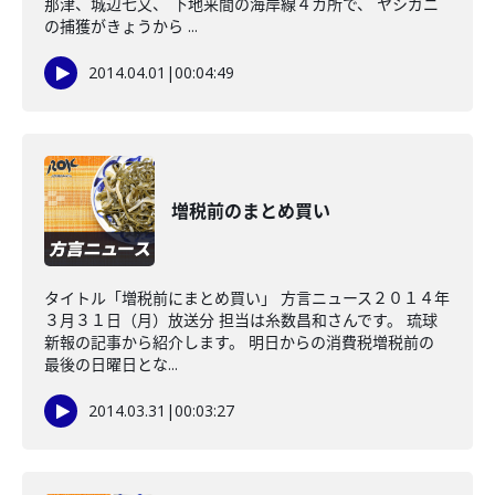
那津、城辺七又、 下地来間の海岸線４カ所で、 ヤシガニ
の捕獲がきょうから ...
2014.04.01
|
00:04:49
増税前のまとめ買い
タイトル「増税前にまとめ買い」 方言ニュース２０１４年
３月３１日（月）放送分 担当は糸数昌和さんです。 琉球
新報の記事から紹介します。 明日からの消費税増税前の
最後の日曜日とな...
2014.03.31
|
00:03:27