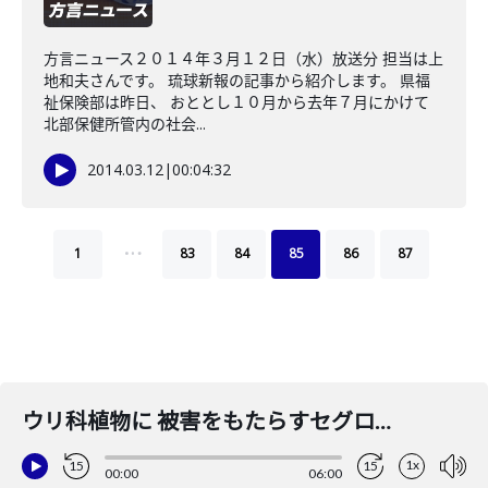
方言ニュース２０１４年３月１２日（水）放送分 担当は上
地和夫さんです。 琉球新報の記事から紹介します。 県福
祉保険部は昨日、 おととし１０月から去年７月にかけて
北部保健所管内の社会...
2014.03.12
|
00:04:32
…
1
83
84
85
86
87
ウリ科植物に 被害をもたらすセグロウリミバエ 県内で初めて発見
1x
15
15
00:00
06:00