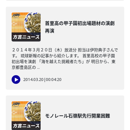
首里高の甲子園初出場題材の演劇
再演
２０１４年３月２０日（木）放送分 担当は伊狩典子さんで
す。 琉球新報の記事から紹介します。 首里高校の甲子園
初出場を演劇 「海を越えた挑戦者たち」が 明日から、東
京都豊島区の ...
2014.03.20
|
00:04:20
モノレール石嶺駅先行開業困難