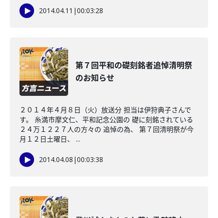
2014.04.11
|
00:03:28
第７回平和の礎刻銘者追悼清明祭
のお知らせ
２０１４年４月８日（火）放送分 担当は伊狩典子さんで
す。 糸満市摩文仁、平和記念公園の 礎に刻銘されている
２４万１２２７人の方々の 追悼の為、 第７回清明祭が今
月１２日土曜日、 ...
2014.04.08
|
00:03:38