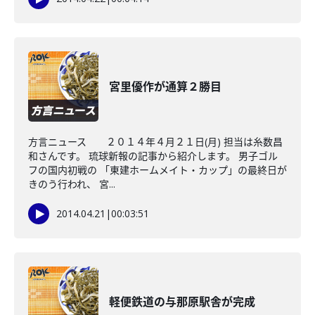
宮里優作が通算２勝目
方言ニュース ２０１４年４月２１日(月) 担当は糸数昌
和さんです。 琉球新報の記事から紹介します。 男子ゴル
フの国内初戦の 「東建ホームメイト・カップ」の最終日が
きのう行われ、 宮...
2014.04.21
|
00:03:51
軽便鉄道の与那原駅舎が完成