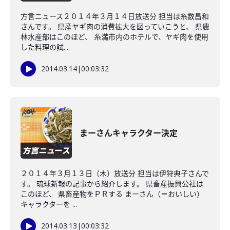
方言ニュース２０１４年３月１４日放送分 担当は糸数昌和
さんです。 県産ヤギ肉の消費拡大を図っていこうと、 県農
林水産部はこのほど、 糸満市内のホテルで、ヤギ肉を使用
した料理の試...
2014.03.14
|
00:03:32
まーさんキャラクター決定
２０１４年３月１３日（木）放送分 担当は伊狩典子さんで
す。 琉球新報の記事から紹介します。 県畜産振興公社は
このほど、 県畜産物をＰＲする まーさん（＝おいしい）
キャラクターを ...
2014.03.13
|
00:03:32