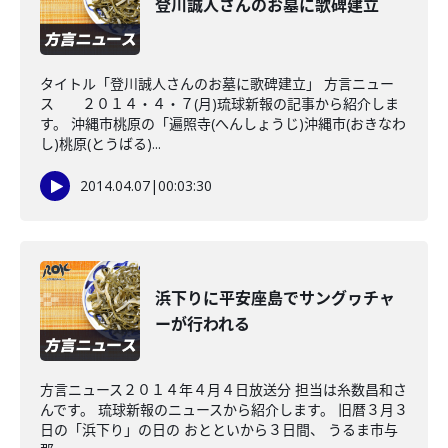
登川誠人さんのお墓に歌碑建立
タイトル「登川誠人さんのお墓に歌碑建立」 方言ニュー
ス ２０１４・４・７(月)琉球新報の記事から紹介しま
す。 沖縄市桃原の「遍照寺(へんしょうじ)沖縄市(おきなわ
し)桃原(とうばる)...
2014.04.07
|
00:03:30
浜下りに平安座島でサングヮチャ
ーが行われる
方言ニュース２０１４年４月４日放送分 担当は糸数昌和さ
んです。 琉球新報のニュースから紹介します。 旧暦３月３
日の「浜下り」の日の おとといから３日間、 うるま市与