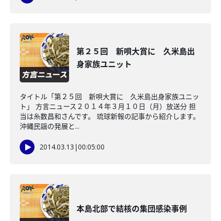
第２５回 新唄大賞に 久米島出
身家族ユニット
タイトル「第２５回 新唄大賞に 久米島出身家族ユニッ
ト」 方言ニュース２０１４年３月１０日（月）放送分 担
当は糸数昌和さんです。 琉球新報の記事から紹介します。
沖縄民謡の発展と...
2014.03.13
|
00:05:00
本島北部で結核の集団感染事例