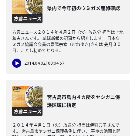
県内で今年初のウミガメ産卵確認
方言ニュース２０１４年４月２日（水）放送分 担当は上地
和夫さんです。 琉球新報の記事から紹介します。 日本ウ
ミガメ協議会会員の嘉陽宗幸（むねゆき)さんは 先月３０
日、ことし初めてとなる...
2014.04.02
|
00:04:57
宮古島市島内４カ所をヤシガニ保
護区域に指定
２０１４年４月１日（火）放送分 担当は伊狩典子さんで
す。 宮古島市ヤシガニ保護条例に伴い、 平良の池間と間