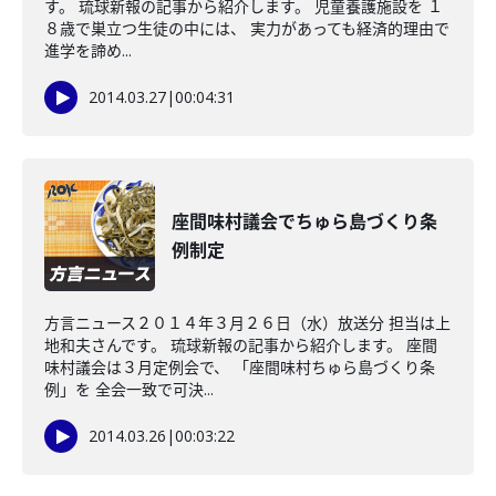
す。 琉球新報の記事から紹介します。 児童養護施設を １
８歳で巣立つ生徒の中には、 実力があっても経済的理由で
進学を諦め...
2014.03.27
|
00:04:31
座間味村議会でちゅら島づくり条
例制定
方言ニュース２０１４年３月２６日（水）放送分 担当は上
地和夫さんです。 琉球新報の記事から紹介します。 座間
味村議会は３月定例会で、 「座間味村ちゅら島づくり条
例」を 全会一致で可決...
2014.03.26
|
00:03:22