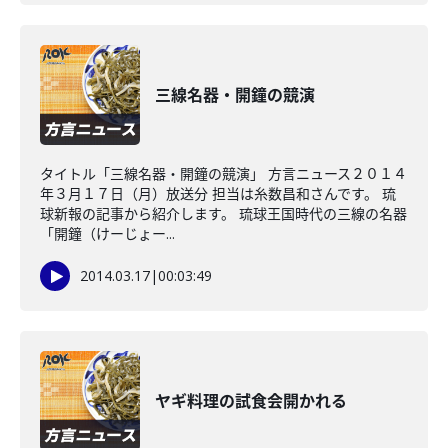
三線名器・開鐘の競演
タイトル「三線名器・開鐘の競演」 方言ニュース２０１４
年３月１７日（月）放送分 担当は糸数昌和さんです。 琉
球新報の記事から紹介します。 琉球王国時代の三線の名器
「開鐘（けーじょー...
2014.03.17
|
00:03:49
ヤギ料理の試食会開かれる