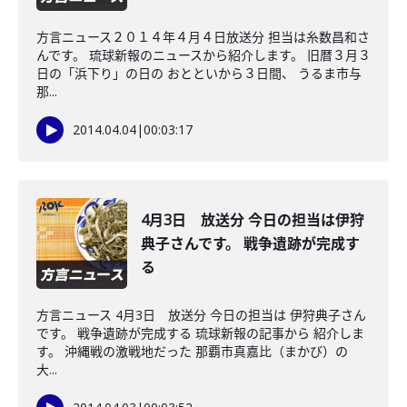
方言ニュース２０１４年４月４日放送分 担当は糸数昌和さ
んです。 琉球新報のニュースから紹介します。 旧暦３月３
日の「浜下り」の日の おとといから３日間、 うるま市与
那...
2014.04.04
|
00:03:17
4月3日 放送分 今日の担当は伊狩
典子さんです。 戦争遺跡が完成す
る
方言ニュース 4月3日 放送分 今日の担当は 伊狩典子さん
です。 戦争遺跡が完成する 琉球新報の記事から 紹介しま
す。 沖縄戦の激戦地だった 那覇市真嘉比（まかび）の
大...