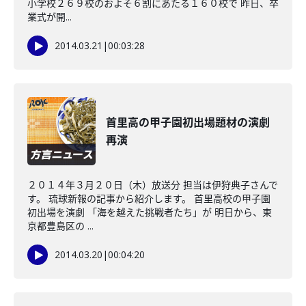
小学校２６９校のおよそ６割にあたる１６０校で 昨日、卒
業式が開...
2014.03.21
|
00:03:28
首里高の甲子園初出場題材の演劇
再演
２０１４年３月２０日（木）放送分 担当は伊狩典子さんで
す。 琉球新報の記事から紹介します。 首里高校の甲子園
初出場を演劇 「海を越えた挑戦者たち」が 明日から、東
京都豊島区の ...
2014.03.20
|
00:04:20