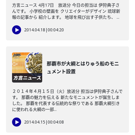
方言ニュース 4月17日 放送分 今日の担当は 伊狩典子さ
んです。 小学校の壁画を クリエイターがデザイン 琉球新
報の記事から 紹介します。 地球を飛び出す子供たち、 ...
2014.04.18
|
00:04:20
那覇市が大綱とはりゅう船のモニ
ュメント設置
２０１４年４月１５日（火）放送分 担当は伊狩典子さんで
す。 那覇の魅力を伝える 新たなモニュメントが誕生しま
した。 那覇を代表する伝統的な祭りである 那覇大綱引き
に使われる大綱の一部...
2014.04.15
|
00:04:08