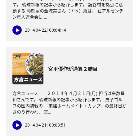
す。 琉球新報の記事から紹介します。 読谷村を拠点に活
動する 彫刻家の金城実さん（７５）歳は、 在アルゼンチ
ン県人連合会に ...
2014.04.22
|
00:04:14
宮里優作が通算２勝目
方言ニュース ２０１４年４月２１日(月) 担当は糸数昌
和さんです。 琉球新報の記事から紹介します。 男子ゴル
フの国内初戦の 「東建ホームメイト・カップ」の最終日が
きのう行われ、 宮...
2014.04.21
|
00:03:51