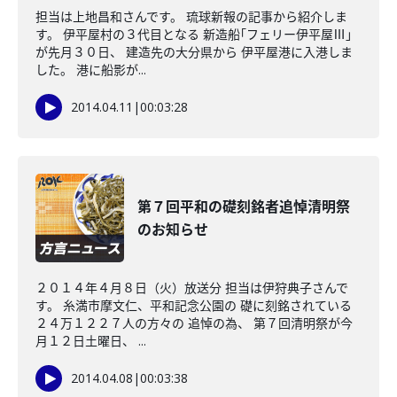
担当は上地昌和さんです。 琉球新報の記事から紹介しま
す。 伊平屋村の３代目となる 新造船｢フェリー伊平屋Ⅲ｣
が先月３０日、 建造先の大分県から 伊平屋港に入港しま
した。 港に船影が...
2014.04.11
|
00:03:28
第７回平和の礎刻銘者追悼清明祭
のお知らせ
２０１４年４月８日（火）放送分 担当は伊狩典子さんで
す。 糸満市摩文仁、平和記念公園の 礎に刻銘されている
２４万１２２７人の方々の 追悼の為、 第７回清明祭が今
月１２日土曜日、 ...
2014.04.08
|
00:03:38