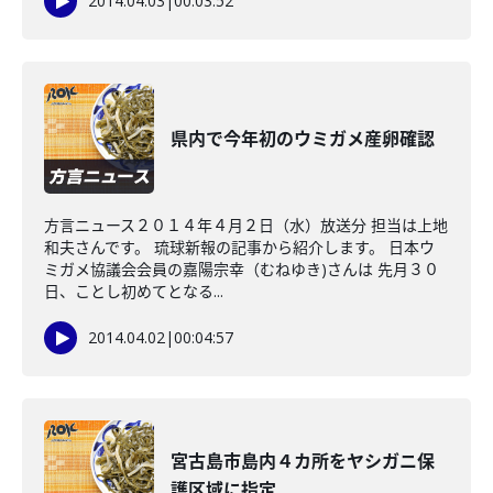
2014.04.03
|
00:03:52
県内で今年初のウミガメ産卵確認
方言ニュース２０１４年４月２日（水）放送分 担当は上地
和夫さんです。 琉球新報の記事から紹介します。 日本ウ
ミガメ協議会会員の嘉陽宗幸（むねゆき)さんは 先月３０
日、ことし初めてとなる...
2014.04.02
|
00:04:57
宮古島市島内４カ所をヤシガニ保
護区域に指定