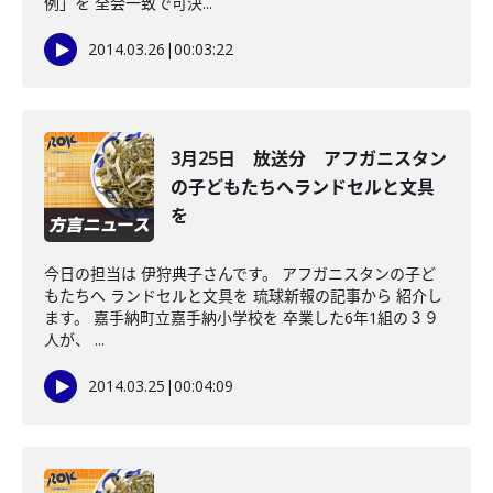
例」を 全会一致で可決...
2014.03.26
|
00:03:22
3月25日 放送分 アフガニスタン
の子どもたちへランドセルと文具
を
今日の担当は 伊狩典子さんです。 アフガニスタンの子ど
もたちへ ランドセルと文具を 琉球新報の記事から 紹介し
ます。 嘉手納町立嘉手納小学校を 卒業した6年1組の３９
人が、 ...
2014.03.25
|
00:04:09