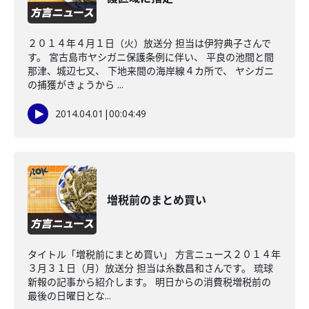
２０１４年４月１日（火）放送分 担当は伊狩典子さんで
す。 宮古島市ヤシガニ保護条例に伴い、 平良の池間と間
那津、城辺七又、 下地来間の海岸線４カ所で、 ヤシガニ
の捕獲がきょうから ...
2014.04.01
|
00:04:49
増税前のまとめ買い
タイトル「増税前にまとめ買い」 方言ニュース２０１４年
３月３１日（月）放送分 担当は糸数昌和さんです。 琉球
新報の記事から紹介します。 明日からの消費税増税前の
最後の日曜日とな...