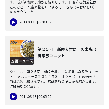
す。 琉球新報の記事から紹介します。 県畜産振興公社は
このほど、 県畜産物をＰＲする まーさん（＝おいしい）
キャラクターを ...
2014.03.13
|
00:03:32
第２５回 新唄大賞に 久米島出
身家族ユニット
タイトル「第２５回 新唄大賞に 久米島出身家族ユニッ
ト」 方言ニュース２０１４年３月１０日（月）放送分 担
当は糸数昌和さんです。 琉球新報の記事から紹介します。
沖縄民謡の発展と...
2014.03.13
|
00:05:00