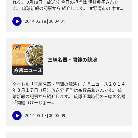
れる。 3月18日 放送分 今日の担当は 伊狩典子さんで
す。 琉球新報の記事から 紹介します。 宜野湾市の 字宜...
2014.03.18
|
00:04:01
三線名器・開鐘の競演
タイトル「三線名器・開鐘の競演」 方言ニュース２０１４
年３月１７日（月）放送分 担当は糸数昌和さんです。 琉
球新報の記事から紹介します。 琉球王国時代の三線の名器
「開鐘（けーじょー...
2014.03.17
|
00:03:49