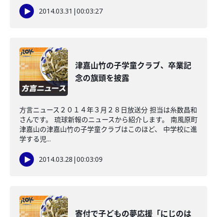
2014.03.31
|
00:03:27
津嘉山竹の子学童クラブ、卒業記
念の旗頭を披露
方言ニュース２０１４年３月２８日放送分 担当は糸数昌和
さんです。 琉球新報のニュースから紹介します。 南風原町
津嘉山の津嘉山竹の子学童クラブはこのほど、 中学校に進
学する児...
2014.03.28
|
00:03:09
寄付で子どもの夢応援「にじのは