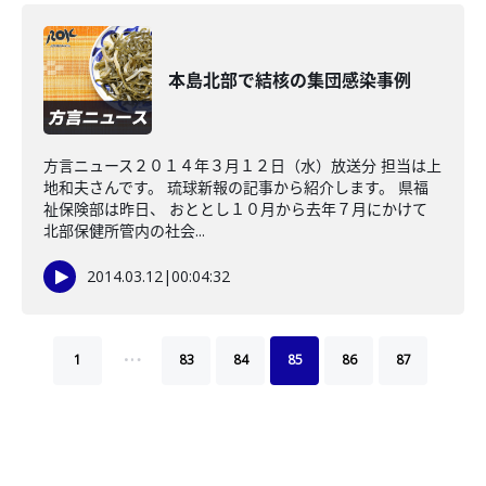
本島北部で結核の集団感染事例
方言ニュース２０１４年３月１２日（水）放送分 担当は上
地和夫さんです。 琉球新報の記事から紹介します。 県福
祉保険部は昨日、 おととし１０月から去年７月にかけて
北部保健所管内の社会...
2014.03.12
|
00:04:32
…
1
83
84
85
86
87