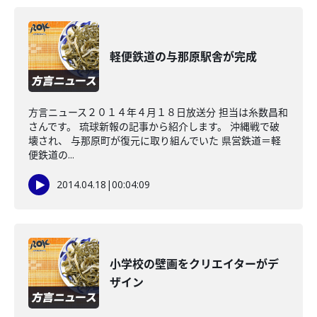
軽便鉄道の与那原駅舎が完成
方言ニュース２０１４年４月１８日放送分 担当は糸数昌和
さんです。 琉球新報の記事から紹介します。 沖縄戦で破
壊され、 与那原町が復元に取り組んでいた 県営鉄道＝軽
便鉄道の...
2014.04.18
|
00:04:09
小学校の壁画をクリエイターがデ
ザイン