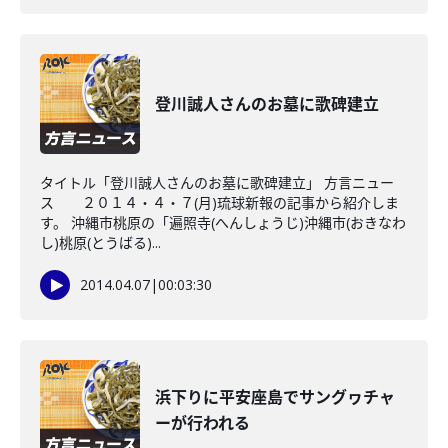
登川誠人さんのお墓に歌碑建立
タイトル「登川誠人さんのお墓に歌碑建立」 方言ニュー
ス ２０１４・４・７(月)琉球新報の記事から紹介しま
す。 沖縄市桃原の「遍照寺(へんしょうじ)沖縄市(おきなわ
し)桃原(とうばる)...
2014.04.07
|
00:03:30
浜下りに平安座島でサングヮチャ
ーが行われる