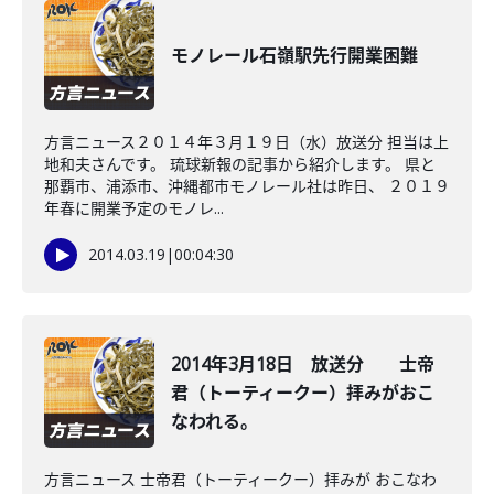
モノレール石嶺駅先行開業困難
方言ニュース２０１４年３月１９日（水）放送分 担当は上
地和夫さんです。 琉球新報の記事から紹介します。 県と
那覇市、浦添市、沖縄都市モノレール社は昨日、 ２０１９
年春に開業予定のモノレ...
2014.03.19
|
00:04:30
2014年3月18日 放送分 士帝
君（トーティークー）拝みがおこ
なわれる。
方言ニュース 士帝君（トーティークー）拝みが おこなわ