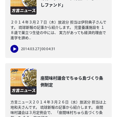
しファンド」
２０１４年３月２７日（木）放送分 担当は伊狩典子さんで
す。 琉球新報の記事から紹介します。 児童養護施設を １
８歳で巣立つ生徒の中には、 実力があっても経済的理由で
進学を諦め...
2014.03.27
|
00:04:31
座間味村議会でちゅら島づくり条
例制定
方言ニュース２０１４年３月２６日（水）放送分 担当は上
地和夫さんです。 琉球新報の記事から紹介します。 座間
味村議会は３月定例会で、 「座間味村ちゅら島づくり条