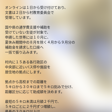
オンラインは１日から受け付けており、
文書は２日から村教育委員会で
受理しています。
国や県の通学費支援や補助を
受けていない生徒が対象で、
申請した世帯には１０月に、
夏休み期間中の８月を除く４月から９月分の
補助金を請求した口座へ
一括で振り込みます。
村内に１５ある各行政区の
中央部に近いバス停や施設を
居住地の拠点にします。
拠点から高校までの距離を
５キロから３０キロまで５キロ刻みで分け、
距離区分に応じて助成額を決めます。
最短の５キロ未満は月額２千円で、
５キロごとに２千円ずつ増額し、
最長の３０キロ以上は