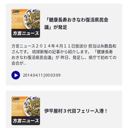
「健康長寿おきなわ復活県民会
議」が発足
方言ニュース２０１４年４月１１日放送分 担当は糸数昌和
さんです。 琉球新報の記事から紹介します。 「健康長寿
おきなわ復活県民会議」が 昨日、発足し、県庁で初めての
会合が...
2014.04.11
|
00:03:09
伊平屋村３代目フェリー入港！