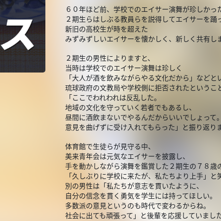
６０年ほど前、学校でのエイサー演舞が珍しかっ
２期生らはしぶる教員らを説得してエイサーを踊
新旧の高校生が時を超えた
みずみずしいエイサーを懐かしく、新しく共有し
２期生の男性によりますと、
当時は学校でのエイサー演舞は珍しく
「大人が酒を飲みながらやる文化だから」などと
琉球政府の文教局や学校側に拒否されたというこ
「ここでわれわれは反乱した。
地域の文化を守っていく若者でもあるし、
昼間に酒飲まないでやるんだからいいでしょって
意見を曲げずに受け入れてもらった」と振り返り
体育館で生徒らが見守る中、
美来青年会は元気なエイサーを披露し、
手を動かしながら演舞を鑑賞した２期生の７８歳
「久しぶりに学校に来たが、私たちより上手」と
別の男性は「私たちが意志を貫いたように、
自分の信念を貫く勇気を学生には持ってほしい。
多数派の意見というのも時代で変わるからね。
社会に出ても頑張って」と後輩を応援していまし