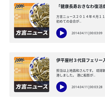
「健康長寿おきなわ復活
方言ニュース２０１４年４月１１
初めての会合が...
2014.04.11
|
00:03:09
伊平屋村３代目フェリー
担当は上地昌和さんです。 琉球
港しました。 港に船影が...
2014.04.11
|
00:03:28