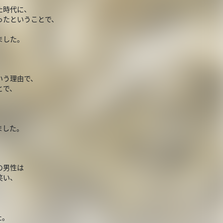
た時代に、
ったということで、
ました。
いう理由で、
とで、
。
ました。
の男性は
笑い、
た。