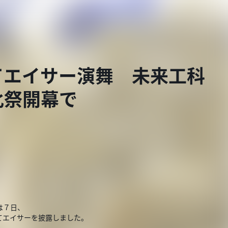
てエイサー演舞 未来工科
化祭開幕で
は７日、
てエイサーを披露しました。