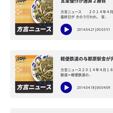
宮里優作が通算２勝目
方言ニュース ２０１４年４月２
最終日が きのう行われ、 宮...
2014.04.21
|
00:03:51
軽便鉄道の与那原駅舎が
方言ニュース２０１４年４月１８
鉄道＝軽便鉄道の...
2014.04.18
|
00:04:09