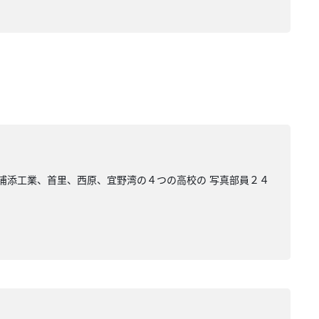
 浦添工業、首里、西原、宜野湾の４つの高校の 写真部員２４