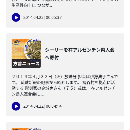
生産性向上に つなが...
2014.04.23
|
00:05:37
シーサーを在アルゼンチン県人会
へ寄付
２０１４年４月２２日（火）放送分 担当は伊狩典子さんで
す。 琉球新報の記事から紹介します。 読谷村を拠点に活
動する 彫刻家の金城実さん（７５）歳は、 在アルゼンチ
ン県人連合会に ...
2014.04.22
|
00:04:14