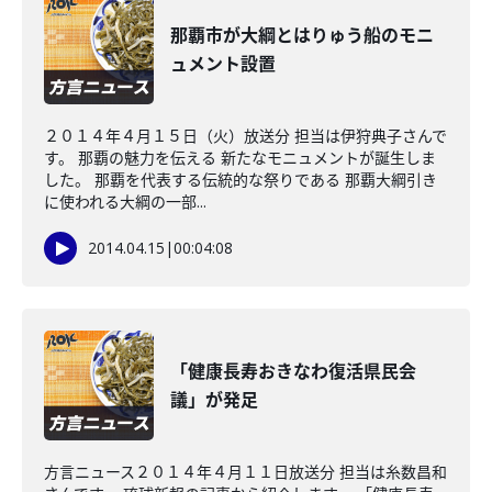
那覇市が大綱とはりゅう船のモニ
ュメント設置
２０１４年４月１５日（火）放送分 担当は伊狩典子さんで
す。 那覇の魅力を伝える 新たなモニュメントが誕生しま
した。 那覇を代表する伝統的な祭りである 那覇大綱引き
に使われる大綱の一部...
2014.04.15
|
00:04:08
「健康長寿おきなわ復活県民会
議」が発足
方言ニュース２０１４年４月１１日放送分 担当は糸数昌和