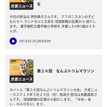
を
今日の担当は 伊狩典子さんです。 アフガニスタンの子ど
もたちへ ランドセルと文具を 琉球新報の記事から 紹介し
ます。 嘉手納町立嘉手納小学校を 卒業した6年1組の３９
人が、 ...
2014.03.25
|
00:04:09
第２６回 なんぶトリムマラソン
タイトル「第２６回なんぶトリムマラソン大会」 方言ニュ
ース２０１４年３月２４日（月）放送分 担当は糸数昌和さ
んです。 琉球新報の記事から紹介します。 「ゆめ・あ
い・ＮＡＮＢＵ」をテ...