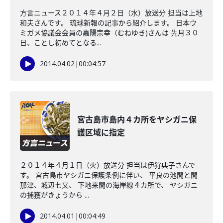
方言ニュース２０１４年４月２日（水）放送分 担当は上地
和夫さんです。 琉球新報の記事から紹介します。 日本ウ
ミガメ協議会会員の嘉陽宗幸（むねゆき)さんは 先月３０
日、ことし初めてとなる...
2014.04.02
|
00:04:57
宮古島市島内４カ所をヤシガニ保
護区域に指定
２０１４年４月１日（火）放送分 担当は伊狩典子さんで
す。 宮古島市ヤシガニ保護条例に伴い、 平良の池間と間
那津、城辺七又、 下地来間の海岸線４カ所で、 ヤシガニ
の捕獲がきょうから ...
2014.04.01
|
00:04:49