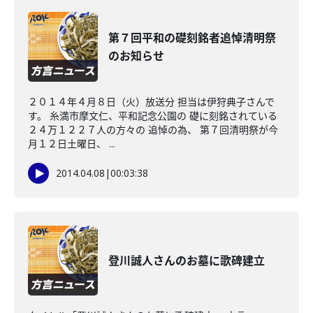
第７回平和の礎刻銘者追悼清明祭
のお知らせ
２０１４年４月８日（火）放送分 担当は伊狩典子さんで
す。 糸満市摩文仁、平和記念公園の 礎に刻銘されている
２４万１２２７人の方々の 追悼の為、 第７回清明祭が今
月１２日土曜日、 ...
2014.04.08
|
00:03:38
登川誠人さんのお墓に歌碑建立