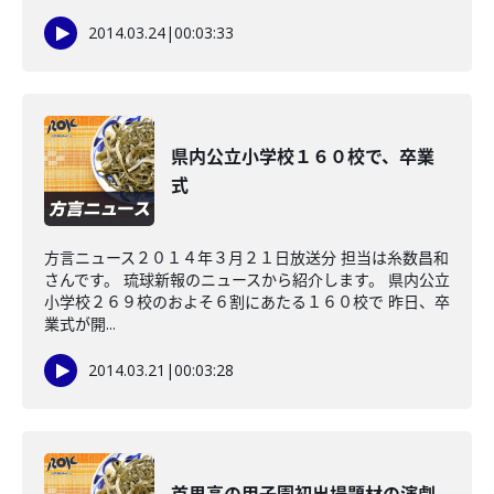
2014.03.24
|
00:03:33
県内公立小学校１６０校で、卒業
式
方言ニュース２０１４年３月２１日放送分 担当は糸数昌和
さんです。 琉球新報のニュースから紹介します。 県内公立
小学校２６９校のおよそ６割にあたる１６０校で 昨日、卒
業式が開...
2014.03.21
|
00:03:28