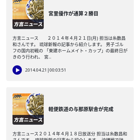
宮里優作が通算２勝目
方言ニュース ２０１４年４月２１日(月) 担当は糸数昌
和さんです。 琉球新報の記事から紹介します。 男子ゴル
フの国内初戦の 「東建ホームメイト・カップ」の最終日が
きのう行われ、 宮...
2014.04.21
|
00:03:51
軽便鉄道の与那原駅舎が完成
方言ニュース２０１４年４月１８日放送分 担当は糸数昌和
さんです。 琉球新報の記事から紹介します。 沖縄戦で破