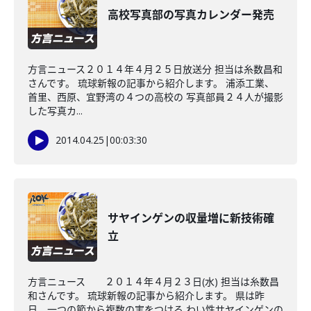
高校写真部の写真カレンダー発売
方言ニュース２０１４年４月２５日放送分 担当は糸数昌和
さんです。 琉球新報の記事から紹介します。 浦添工業、
首里、西原、宜野湾の４つの高校の 写真部員２４人が撮影
した写真カ...
2014.04.25
|
00:03:30
サヤインゲンの収量増に新技術確
立
方言ニュース ２０１４年４月２３日(水) 担当は糸数昌
和さんです。 琉球新報の記事から紹介します。 県は昨
日、一つの節から複数の実をつける わい性サヤインゲンの