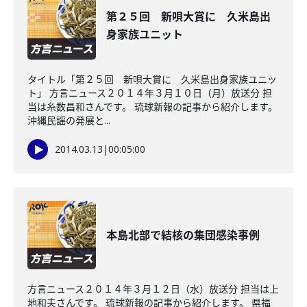
第２５回 新唄大賞に 久米島出
身家族ユニット
タイトル「第２５回 新唄大賞に 久米島出身家族ユニッ
ト」 方言ニュース２０１４年３月１０日（月）放送分 担
当は糸数昌和さんです。 琉球新報の記事から紹介します。
沖縄民謡の発展と...
2014.03.13
|
00:05:00
本島北部で結核の集団感染事例
方言ニュース２０１４年３月１２日（水）放送分 担当は上
地和夫さんです。 琉球新報の記事から紹介します。 県福