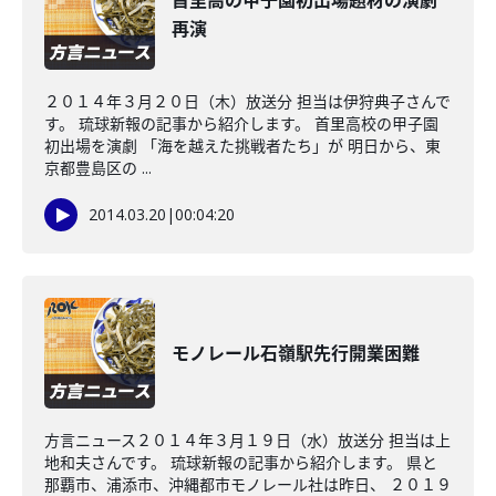
首里高の甲子園初出場題材の演劇
再演
２０１４年３月２０日（木）放送分 担当は伊狩典子さんで
す。 琉球新報の記事から紹介します。 首里高校の甲子園
初出場を演劇 「海を越えた挑戦者たち」が 明日から、東
京都豊島区の ...
2014.03.20
|
00:04:20
モノレール石嶺駅先行開業困難
方言ニュース２０１４年３月１９日（水）放送分 担当は上
地和夫さんです。 琉球新報の記事から紹介します。 県と
那覇市、浦添市、沖縄都市モノレール社は昨日、 ２０１９