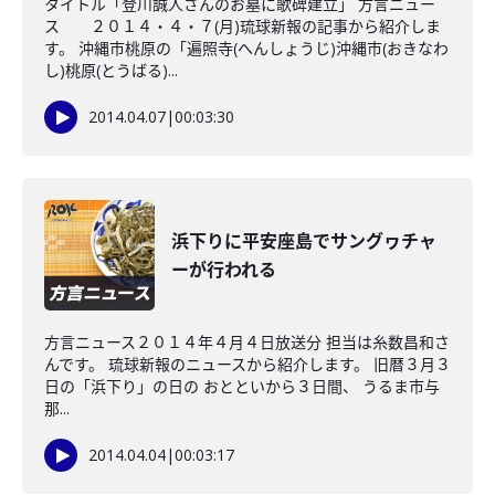
タイトル「登川誠人さんのお墓に歌碑建立」 方言ニュー
ス ２０１４・４・７(月)琉球新報の記事から紹介しま
す。 沖縄市桃原の「遍照寺(へんしょうじ)沖縄市(おきなわ
し)桃原(とうばる)...
2014.04.07
|
00:03:30
浜下りに平安座島でサングヮチャ
ーが行われる
方言ニュース２０１４年４月４日放送分 担当は糸数昌和さ
んです。 琉球新報のニュースから紹介します。 旧暦３月３
日の「浜下り」の日の おとといから３日間、 うるま市与
那...
2014.04.04
|
00:03:17