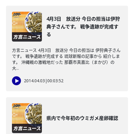
4月3日 放送分 今日の担当は伊狩
典子さんです。 戦争遺跡が完成す
る
方言ニュース 4月3日 放送分 今日の担当は 伊狩典子さん
です。 戦争遺跡が完成する 琉球新報の記事から 紹介しま
す。 沖縄戦の激戦地だった 那覇市真嘉比（まかび）の
大...
2014.04.03
|
00:03:52
県内で今年初のウミガメ産卵確認