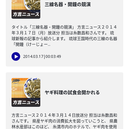
三線名器・開鐘の競演
タイトル「三線名器・開鐘の競演」 方言ニュース２０１４
年３月１７日（月）放送分 担当は糸数昌和さんです。 琉
球新報の記事から紹介します。 琉球王国時代の三線の名器
「開鐘（けーじょー...
2014.03.17
|
00:03:49
ヤギ料理の試食会開かれる
方言ニュース２０１４年３月１４日放送分 担当は糸数昌和
さんです。 県産ヤギ肉の消費拡大を図っていこうと、 県農
林水産部はこのほど、 糸満市内のホテルで、ヤギ肉を使用