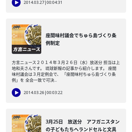
2014.03.27
|
00:04:31
座間味村議会でちゅら島づくり条
例制定
方言ニュース２０１４年３月２６日（水）放送分 担当は上
地和夫さんです。 琉球新報の記事から紹介します。 座間
味村議会は３月定例会で、 「座間味村ちゅら島づくり条
例」を 全会一致で可決...
2014.03.26
|
00:03:22
3月25日 放送分 アフガニスタン
の子どもたちへランドセルと文具