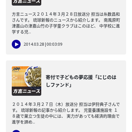
方言ニュース２０１４年３月２８日放送分 担当は糸数昌和
さんです。 琉球新報のニュースから紹介します。 南風原町
津嘉山の津嘉山竹の子学童クラブはこのほど、 中学校に進
学する児...
2014.03.28
|
00:03:09
寄付で子どもの夢応援「にじのは
しファンド」
２０１４年３月２７日（木）放送分 担当は伊狩典子さんで
す。 琉球新報の記事から紹介します。 児童養護施設を １
８歳で巣立つ生徒の中には、 実力があっても経済的理由で
進学を諦め...