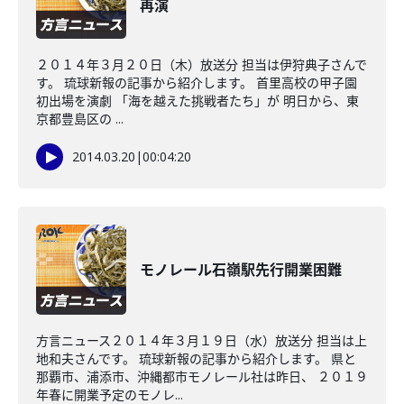
再演
２０１４年３月２０日（木）放送分 担当は伊狩典子さんで
す。 琉球新報の記事から紹介します。 首里高校の甲子園
初出場を演劇 「海を越えた挑戦者たち」が 明日から、東
京都豊島区の ...
2014.03.20
|
00:04:20
モノレール石嶺駅先行開業困難
方言ニュース２０１４年３月１９日（水）放送分 担当は上
地和夫さんです。 琉球新報の記事から紹介します。 県と
那覇市、浦添市、沖縄都市モノレール社は昨日、 ２０１９
年春に開業予定のモノレ...