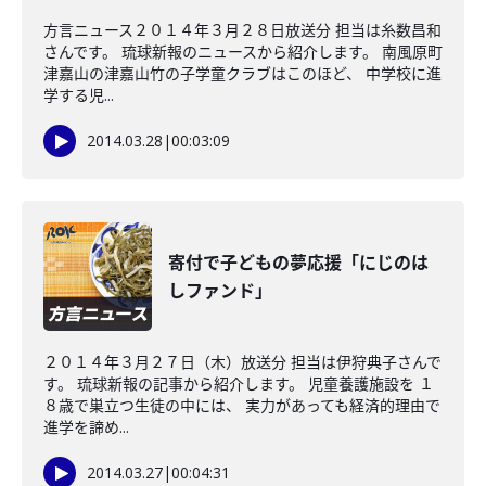
方言ニュース２０１４年３月２８日放送分 担当は糸数昌和
さんです。 琉球新報のニュースから紹介します。 南風原町
津嘉山の津嘉山竹の子学童クラブはこのほど、 中学校に進
学する児...
2014.03.28
|
00:03:09
寄付で子どもの夢応援「にじのは
しファンド」
２０１４年３月２７日（木）放送分 担当は伊狩典子さんで
す。 琉球新報の記事から紹介します。 児童養護施設を １
８歳で巣立つ生徒の中には、 実力があっても経済的理由で
進学を諦め...
2014.03.27
|
00:04:31