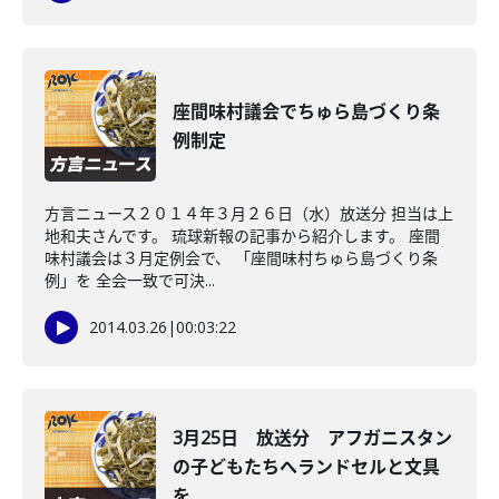
座間味村議会でちゅら島づくり条
例制定
方言ニュース２０１４年３月２６日（水）放送分 担当は上
地和夫さんです。 琉球新報の記事から紹介します。 座間
味村議会は３月定例会で、 「座間味村ちゅら島づくり条
例」を 全会一致で可決...
2014.03.26
|
00:03:22
3月25日 放送分 アフガニスタン
の子どもたちへランドセルと文具
を