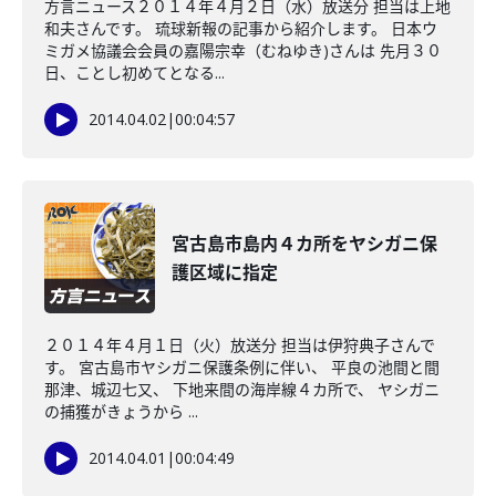
方言ニュース２０１４年４月２日（水）放送分 担当は上地
和夫さんです。 琉球新報の記事から紹介します。 日本ウ
ミガメ協議会会員の嘉陽宗幸（むねゆき)さんは 先月３０
日、ことし初めてとなる...
2014.04.02
|
00:04:57
宮古島市島内４カ所をヤシガニ保
護区域に指定
２０１４年４月１日（火）放送分 担当は伊狩典子さんで
す。 宮古島市ヤシガニ保護条例に伴い、 平良の池間と間
那津、城辺七又、 下地来間の海岸線４カ所で、 ヤシガニ
の捕獲がきょうから ...
2014.04.01
|
00:04:49