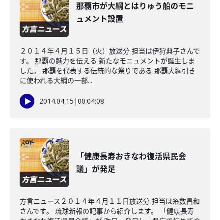
那覇市が大綱とはりゅう船のモニ
ュメント設置
２０１４年４月１５日（火）放送分 担当は伊狩典子さんで
す。 那覇の魅力を伝える 新たなモニュメントが誕生しま
した。 那覇を代表する伝統的な祭りである 那覇大綱引き
に使われる大綱の一部...
2014.04.15
|
00:04:08
「健康長寿おきなわ復活県民会
議」が発足
方言ニュース２０１４年４月１１日放送分 担当は糸数昌和
さんです。 琉球新報の記事から紹介します。 「健康長寿