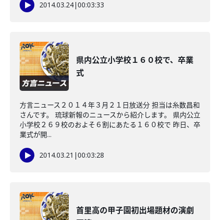
2014.03.24
|
00:03:33
県内公立小学校１６０校で、卒業
式
方言ニュース２０１４年３月２１日放送分 担当は糸数昌和
さんです。 琉球新報のニュースから紹介します。 県内公立
小学校２６９校のおよそ６割にあたる１６０校で 昨日、卒
業式が開...
2014.03.21
|
00:03:28
首里高の甲子園初出場題材の演劇