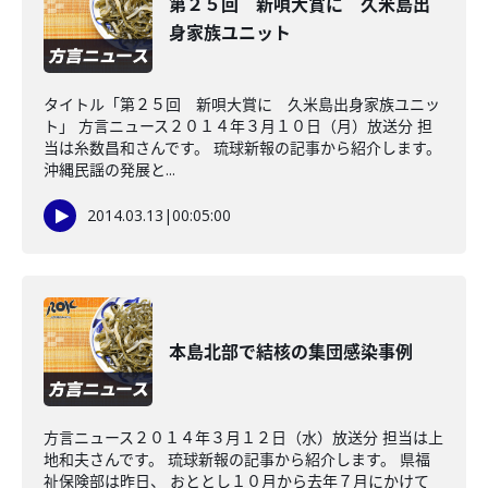
第２５回 新唄大賞に 久米島出
身家族ユニット
タイトル「第２５回 新唄大賞に 久米島出身家族ユニッ
ト」 方言ニュース２０１４年３月１０日（月）放送分 担
当は糸数昌和さんです。 琉球新報の記事から紹介します。
沖縄民謡の発展と...
2014.03.13
|
00:05:00
本島北部で結核の集団感染事例
方言ニュース２０１４年３月１２日（水）放送分 担当は上
地和夫さんです。 琉球新報の記事から紹介します。 県福
祉保険部は昨日、 おととし１０月から去年７月にかけて