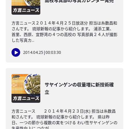
高校写真部の写真カレンダー発売
方言ニュース２０１４年４月２５日放送分 担当は糸数昌和
さんです。 琉球新報の記事から紹介します。 浦添工業、
首里、西原、宜野湾の４つの高校の 写真部員２４人が撮影
した写真カ...
2014.04.25
|
00:03:30
サヤインゲンの収量増に新技術確
立
方言ニュース ２０１４年４月２３日(水) 担当は糸数昌
和さんです。 琉球新報の記事から紹介します。 県は昨
日、一つの節から複数の実をつける わい性サヤインゲンの
生産性向上に つなが...