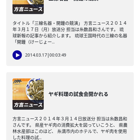
タイトル「三線名器・開鐘の競演」 方言ニュース２０１４
年３月１７日（月）放送分 担当は糸数昌和さんです。 琉
球新報の記事から紹介します。 琉球王国時代の三線の名器
「開鐘（けーじょー...
2014.03.17
|
00:03:49
ヤギ料理の試食会開かれる
方言ニュース２０１４年３月１４日放送分 担当は糸数昌和
さんです。 県産ヤギ肉の消費拡大を図っていこうと、 県農
林水産部はこのほど、 糸満市内のホテルで、ヤギ肉を使用
した料理の試...