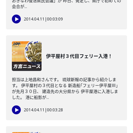
おきなわ復活県民会議」が 昨日、発足し、県庁で初めての
会合が...
2014.04.11
|
00:03:09
伊平屋村３代目フェリー入港！
担当は上地昌和さんです。 琉球新報の記事から紹介しま
す。 伊平屋村の３代目となる 新造船｢フェリー伊平屋Ⅲ｣
が先月３０日、 建造先の大分県から 伊平屋港に入港しま
した。 港に船影が...
2014.04.11
|
00:03:28