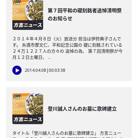
第７回平和の礎刻銘者追悼清明祭
のお知らせ
２０１４年４月８日（火）放送分 担当は伊狩典子さんで
す。 糸満市摩文仁、平和記念公園の 礎に刻銘されている
２４万１２２７人の方々の 追悼の為、 第７回清明祭が今
月１２日土曜日、 ...
2014.04.08
|
00:03:38
登川誠人さんのお墓に歌碑建立
タイトル「登川誠人さんのお墓に歌碑建立」 方言ニュー