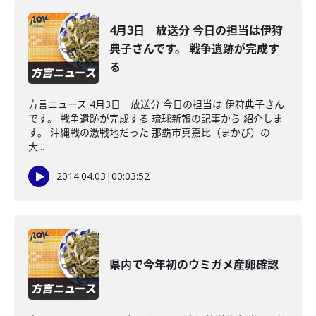
4月3日 放送分 今日の担当は伊狩
典子さんです。 戦争遺跡が完成す
る
方言ニュース 4月3日 放送分 今日の担当は 伊狩典子さん
です。 戦争遺跡が完成する 琉球新報の記事から 紹介しま
す。 沖縄戦の激戦地だった 那覇市真嘉比（まかび）の
大...
2014.04.03
|
00:03:52
県内で今年初のウミガメ産卵確認