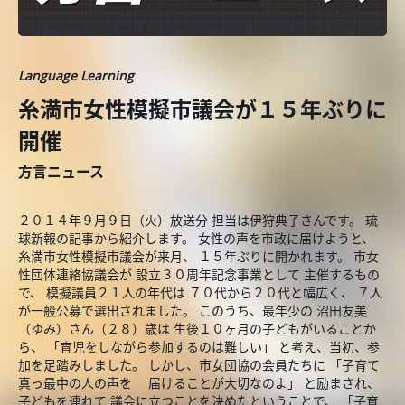
Language Learning
糸満市女性模擬市議会が１５年ぶりに
開催
方言ニュース
２０１４年９月９日（火）放送分 担当は伊狩典子さんです。 琉
球新報の記事から紹介します。 女性の声を市政に届けようと、
糸満市女性模擬市議会が来月、 １５年ぶりに開かれます。 市女
性団体連絡協議会が 設立３０周年記念事業として 主催するもの
で、 模擬議員２１人の年代は ７０代から２０代と幅広く、 ７人
が一般公募で選出されました。 このうち、最年少の 沼田友美
（ゆみ）さん（２８）歳は 生後１０ヶ月の子どもがいることか
ら、 「育児をしながら参加するのは難しい」 と考え、当初、参
加を足踏みしました。 しかし、市女団協の会員たちに 「子育て
真っ最中の人の声を 届けることが大切なのよ」 と励まされ、
子どもを連れて 議会に立つことを決めたということで、 「子育