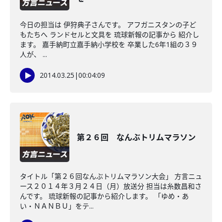
今日の担当は 伊狩典子さんです。 アフガニスタンの子ど
もたちへ ランドセルと文具を 琉球新報の記事から 紹介し
ます。 嘉手納町立嘉手納小学校を 卒業した6年1組の３９
人が、 ...
2014.03.25
|
00:04:09
第２６回 なんぶトリムマラソン
タイトル「第２６回なんぶトリムマラソン大会」 方言ニュ
ース２０１４年３月２４日（月）放送分 担当は糸数昌和さ
んです。 琉球新報の記事から紹介します。 「ゆめ・あ
い・ＮＡＮＢＵ」をテ...