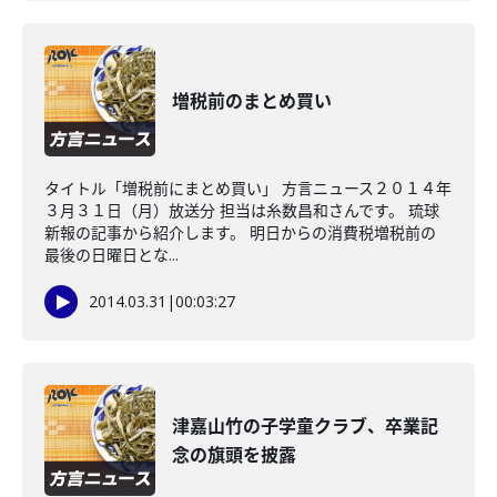
増税前のまとめ買い
タイトル「増税前にまとめ買い」 方言ニュース２０１４年
３月３１日（月）放送分 担当は糸数昌和さんです。 琉球
新報の記事から紹介します。 明日からの消費税増税前の
最後の日曜日とな...
2014.03.31
|
00:03:27
津嘉山竹の子学童クラブ、卒業記
念の旗頭を披露