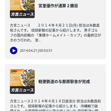
宮里優作が通算２勝目
方言ニュース ２０１４年４月２１日(月) 担当は糸数昌
和さんです。 琉球新報の記事から紹介します。 男子ゴル
フの国内初戦の 「東建ホームメイト・カップ」の最終日が
きのう行われ、 宮...
2014.04.21
|
00:03:51
軽便鉄道の与那原駅舎が完成
方言ニュース２０１４年４月１８日放送分 担当は糸数昌和
さんです。 琉球新報の記事から紹介します。 沖縄戦で破
壊され、 与那原町が復元に取り組んでいた 県営鉄道＝軽