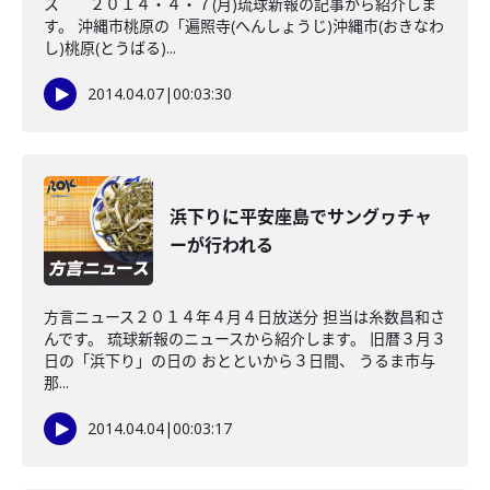
ス ２０１４・４・７(月)琉球新報の記事から紹介しま
す。 沖縄市桃原の「遍照寺(へんしょうじ)沖縄市(おきなわ
し)桃原(とうばる)...
2014.04.07
|
00:03:30
浜下りに平安座島でサングヮチャ
ーが行われる
方言ニュース２０１４年４月４日放送分 担当は糸数昌和さ
んです。 琉球新報のニュースから紹介します。 旧暦３月３
日の「浜下り」の日の おとといから３日間、 うるま市与
那...
2014.04.04
|
00:03:17