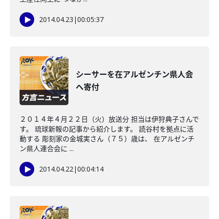
2014.04.23
|
00:05:37
シーサーを在アルゼンチン県人会
へ寄付
２０１４年４月２２日（火）放送分 担当は伊狩典子さんで
す。 琉球新報の記事から紹介します。 読谷村を拠点に活
動する 彫刻家の金城実さん（７５）歳は、 在アルゼンチ
ン県人連合会に ...
2014.04.22
|
00:04:14