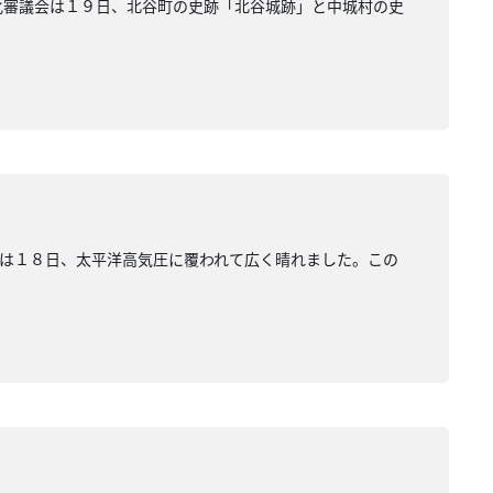
化審議会は１９日、北谷町の史跡「北谷城跡」と中城村の史
は１８日、太平洋高気圧に覆われて広く晴れました。この