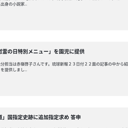
身の小説家...
慰霊の日特別メニュー」を園児に提供
分担当は赤嶺啓子さんです。琉球新報２３日付２２面の記事の中から紹
提供しまし...
道」国指定史跡に追加指定求め 答申