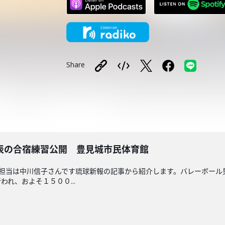
Share
表の合宿練習公開 豊見城市民体育館
回担当は中川信子さんです琉球新報の記事から紹介します。バレーボー
れ、およそ１５００...