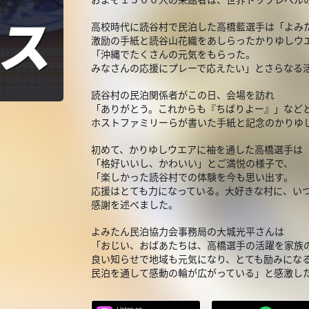
高校時代に読谷村で民泊した高橋藍選手は「よみ
激励の手紙と読谷山花織をあしらったかりゆしウ
「沖縄でたくさんの元気をもらった。
みなさんの応援にプレーで応えたい」とさらなる
読谷村の民泊関係者がこの日、会場を訪れ
「ありがとう。これからも『ちばりよー』」など
ホストファミリーらが書いた手紙と記念のかりゆ
初めて、かりゆしウエアに袖を通した高橋選手は
「格好いいし、かわいい」とご満悦の様子で、
「楽しかった読谷村での体験を今も思い出す。
応援はとても力になっている。大好きな村に、い
感謝を述べました。
よみたん民泊協力会事務局の大城光平さんは
「おじい、おばあたちは、高橋選手の活躍を家族
良い知らせで地域も元気になり、とても励みにな
民泊を通して感動の輪が広がっている」と感激し