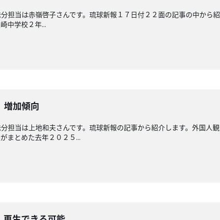
分担当は赤嶺啓子さんです。琉球新報１７日付２２面の記事の中から紹
中学校２年...
 増加傾向
送分担当は上地和夫さんです。琉球新報の記事から紹介します。外国人
まとめた去年２０２５...
 再生できる可能