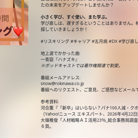
たの未来をアップデートしませんか？
小さく学び、すぐ使い、また学ぶ。
学び直しは、遅すぎるということはありません。格
探していきましょうか！
#リスキリング #キャリア #五月病 #DX #学び直
地上波でかかった曲:
一青窈『ハナズキ』
※ポッドキャストでは著作権関連で割愛。
番組メールアドレス:
snow@rokinawa.co.jp
番組へのリクエスト、ご意見、ご感想などメール
参考資料:
河合薫『「新卒」はいらない？パナ100人減・ク
（Yahoo!ニュース エキスパート、2026年4月22
大嶺稚俊「人材戦略ＡＩ活用23％_総合事務局調査
６頁。