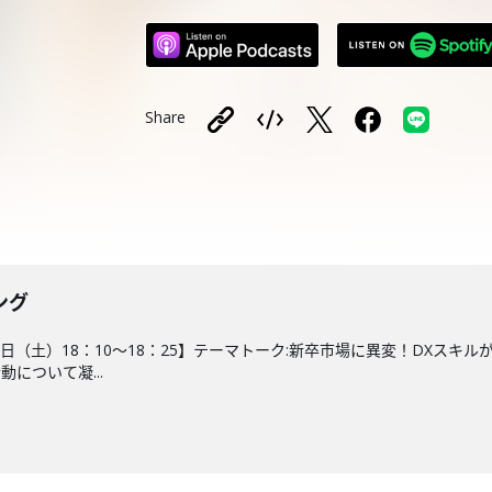
Share
ング
９日（土）18：10～18：25】テーマトーク:新卒市場に異変！DXス
について凝...