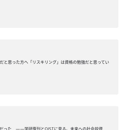
取得」だと思った方へ「リスキリング」は資格の勉強だと思ってい
験”だった ——学研復刊とOISTに見る、未来への社会投資