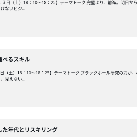
１３日（土）18：10～18：25】テーマトーク:完璧より、前進。明
ないビジ...
運べるスキル
６日（土）18：10～18：25】テーマトーク:ブラックホール研究の
見えない...
した年代とリスキリング