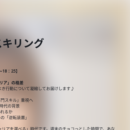
スキリング
18：25】
リア」の格差
べき行動について凝縮してお届けします♪
専門スキル」重視へ
る時代の背景
われるか
めの「逆転装置」
ャリアを選べる」時代です。週末のチョコっとした時間で、あな