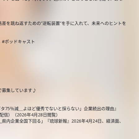
差を跳ね返すための”逆転装置”を手に入れて、未来へのヒントを
し #ポッドキャスト
で募集しています♪
ボタ75％減＿よほど優秀でないと採らない」企業続出の理由』
日配信）（2026年4月28日閲覧）
_県内企業全国下回る」『琉球新報』2026年4月24日、経済面、