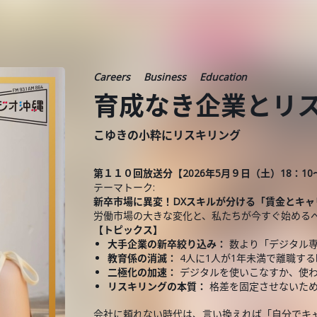
Careers
Business
Education
育成なき企業とリ
こゆきの小粋にリスキリング
第１１０回放送分【2026年5月９日（土）18：10～
テーマトーク:
新卒市場に異変！DXスキルが分ける「賃金とキャ
労働市場の大きな変化と、私たちが今すぐ始める
【トピックス】
大手企業の新卒絞り込み：
数より「デジタル
教育係の消滅：
4人に1人が1年未満で離職す
二極化の加速：
デジタルを使いこなすか、使
リスキリングの本質：
格差を固定させないた
会社に頼れない時代は、言い換えれば「自分でキ