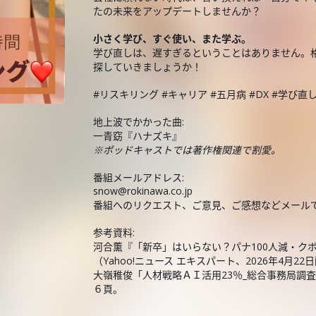
たの未来をアップデートしませんか？
小さく学び、すぐ使い、また学ぶ。
学び直しは、遅すぎるということはありません。格
探していきましょうか！
#リスキリング #キャリア #五月病 #DX #学び直
地上波でかかった曲:
一青窈『ハナズキ』
※ポッドキャストでは著作権関連で割愛。
番組メールアドレス:
snow@rokinawa.co.jp
番組へのリクエスト、ご意見、ご感想などメール
参考資料:
河合薫『「新卒」はいらない？パナ100人減・ク
（Yahoo!ニュース エキスパート、2026年4月22
大嶺稚俊「人材戦略ＡＩ活用23％_総合事務局調査
６頁。