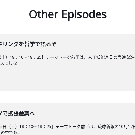
Other Episodes
キリングを哲学で語るぞ
2日（土）18：10～18：25】テーマトーク前半は、人工知能ＡＩの急
にしな...
グで拡張産業へ
２６日（土）18：10～18：25】テーマトーク前半は、琉球新報の10
中でも...