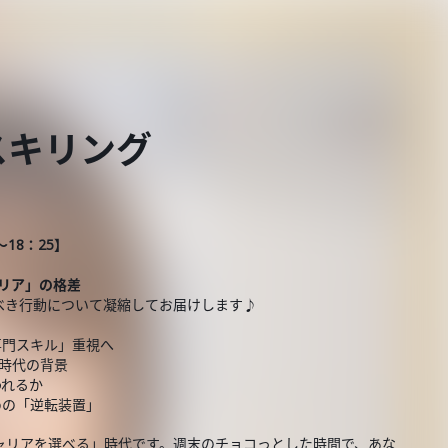
スキリング
18：25】
リア」の格差
べき行動について凝縮してお届けします♪
専門スキル」重視へ
る時代の背景
われるか
めの「逆転装置」
ャリアを選べる」時代です。週末のチョコっとした時間で、あな