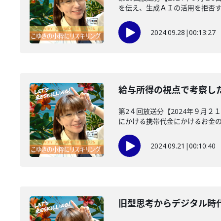
を伝え、生成ＡＩの活用を拒否する
2024.09.28
|
00:13:27
給与所得の視点で考察し
第2４回放送分【2024年９月
にかける携帯代金にかけるお金のバ
2024.09.21
|
00:10:40
旧型思考からデジタル時