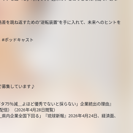
差を跳ね返すための”逆転装置”を手に入れて、未来へのヒントを
し #ポッドキャスト
で募集しています♪
ボタ75％減＿よほど優秀でないと採らない」企業続出の理由』
日配信）（2026年4月28日閲覧）
_県内企業全国下回る」『琉球新報』2026年4月24日、経済面、