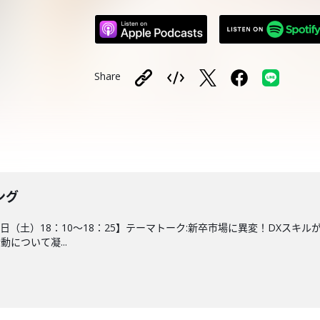
Share
ング
９日（土）18：10～18：25】テーマトーク:新卒市場に異変！DXス
について凝...