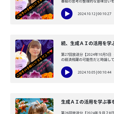
番組の思考の整理的な意味合いをこ
2024.10.12
|
00:10:27
続、生成ＡＩの活用を学
第27回放送分【2024年10月
の経済飛躍の可能性だと時論して話
2024.10.05
|
00:10:44
生成ＡＩの活用を学ぶ事
第26回放送分【2024年９月２