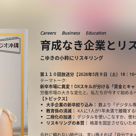
Careers
Business
Education
育成なき企業とリ
こゆきの小粋にリスキリング
第１１０回放送分【2026年5月９日（土）18：10～
テーマトーク:
新卒市場に異変！DXスキルが分ける「賃金とキャ
労働市場の大きな変化と、私たちが今すぐ始める
【トピックス】
大手企業の新卒絞り込み：
数より「デジタル
教育係の消滅：
4人に1人が1年未満で離職す
二極化の加速：
デジタルを使いこなすか、使
リスキリングの本質：
格差を固定させないた
会社に頼れない時代は、言い換えれば「自分でキ