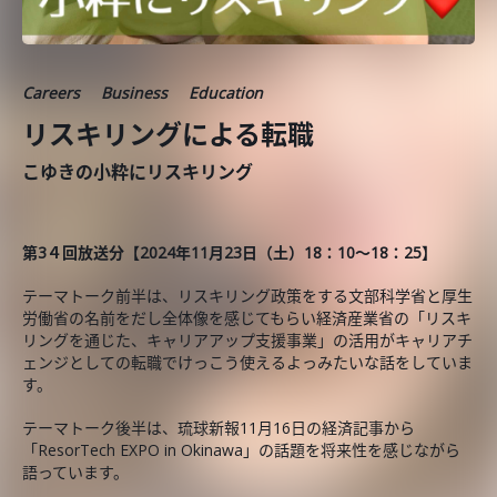
Careers
Business
Education
リスキリングによる転職
こゆきの小粋にリスキリング
第3４回放送分【2024年11月23日（土）18：10～18：25】
テーマトーク前半は、リスキリング政策をする文部科学省と厚生
労働省の名前をだし全体像を感じてもらい経済産業省の「リスキ
リングを通じた、キャリアアップ支援事業」の活用がキャリアチ
ェンジとしての転職でけっこう使えるよっみたいな話をしていま
す。
テーマトーク後半は、琉球新報11月16日の経済記事から
「ResorTech EXPO in Okinawa」の話題を将来性を感じながら
語っています。