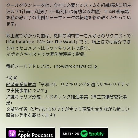
クールダウントークは、会社に必要なシステムを組織構造に組み
込まず1社員に丸投げ（一時的には有効な致命傷）する組織崩壊
を私の教え子の実例とテーマトークの転職を絡め軽くかたってい
ます。
地上波でかかった曲は、恩師の岡村慎一さんからのリクエストで
USA for Africa『We Are The World』です。地上波では紹介でき
なかったコメントはポッドキャストで紹介。
※ポッドキャストでは著作権関連で割愛。
番組メールアドレスは、snow@rokinawa.co.jp
*参考
経済産業政策局
「令和5年、リスキリングを通じたキャリアアッ
プ支援事業について」
沖縄キャリア形成・リスキリング推進事業
（厚生労働省委託事
業）
文部科学省
（9年古いものですが今でも表現を変えながら新しい
職業の登場を載せてます）