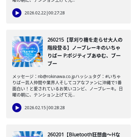
2026.02.22
|
00:27:28
260215【草刈り機を走らせ大人の
階段登る】ノーブレーキのいちゃ
りばー P:ポジティブあゆむ、ブー
ブー
メッセージ：nb@rokinawa.co.jpハッシュタグ：#いちゃ
りばー芸人仲間や業界人そしてコアなファンに沖縄で1番
面白い！と愛されているお笑いコンビ、ノーブレーキ。日
曜の朝に、テンション上げて元...
2026.02.15
|
00:28:28
260201【Bluetooth狂想曲〜Hな