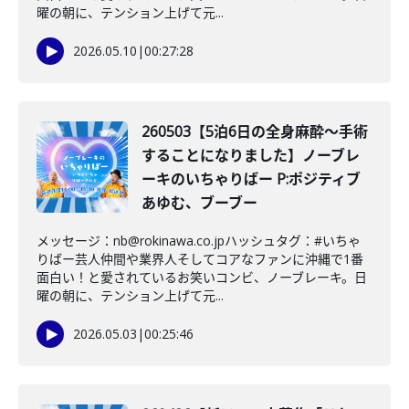
曜の朝に、テンション上げて元...
2026.05.10
|
00:27:28
260503【5泊6日の全身麻酔〜手術
することになりました】ノーブレ
ーキのいちゃりばー P:ポジティブ
あゆむ、ブーブー
メッセージ：nb@rokinawa.co.jpハッシュタグ：#いちゃ
りばー芸人仲間や業界人そしてコアなファンに沖縄で1番
面白い！と愛されているお笑いコンビ、ノーブレーキ。日
曜の朝に、テンション上げて元...
2026.05.03
|
00:25:46