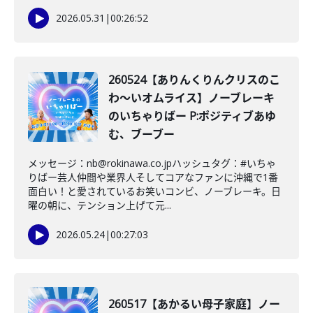
2026.05.31
|
00:26:52
260524【ありんくりんクリスのこ
わ〜いオムライス】ノーブレーキ
のいちゃりばー P:ポジティブあゆ
む、ブーブー
メッセージ：nb@rokinawa.co.jpハッシュタグ：#いちゃ
りばー芸人仲間や業界人そしてコアなファンに沖縄で1番
面白い！と愛されているお笑いコンビ、ノーブレーキ。日
曜の朝に、テンション上げて元...
2026.05.24
|
00:27:03
260517【あかるい母子家庭】ノー