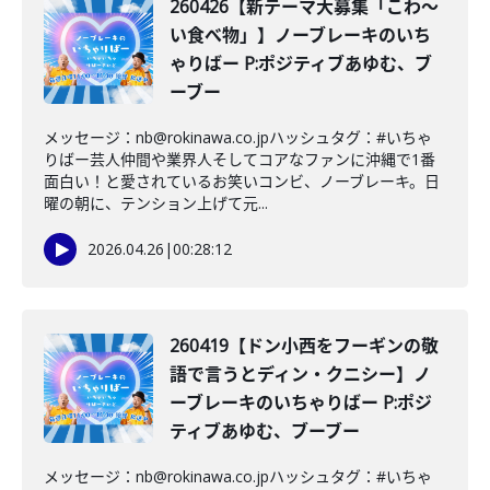
260426【新テーマ大募集「こわ〜
い食べ物」】ノーブレーキのいち
ゃりばー P:ポジティブあゆむ、ブ
ーブー
メッセージ：nb@rokinawa.co.jpハッシュタグ：#いちゃ
りばー芸人仲間や業界人そしてコアなファンに沖縄で1番
面白い！と愛されているお笑いコンビ、ノーブレーキ。日
曜の朝に、テンション上げて元...
2026.04.26
|
00:28:12
260419【ドン小西をフーギンの敬
語で言うとディン・クニシー】ノ
ーブレーキのいちゃりばー P:ポジ
ティブあゆむ、ブーブー
メッセージ：nb@rokinawa.co.jpハッシュタグ：#いちゃ