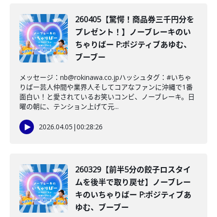
260405【驚愕！商品券三千円分を
プレゼント！】ノーブレーキのい
ちゃりばー P:ポジティブあゆむ、
ブーブー
メッセージ：nb@rokinawa.co.jpハッシュタグ：#いちゃ
りばー芸人仲間や業界人そしてコアなファンに沖縄で1番
面白い！と愛されているお笑いコンビ、ノーブレーキ。日
曜の朝に、テンション上げて元...
2026.04.05
|
00:28:26
260329【前半5分の餃子ロスタイ
ムを後半で取り戻せ】ノーブレー
キのいちゃりばー P:ポジティブあ
ゆむ、ブーブー