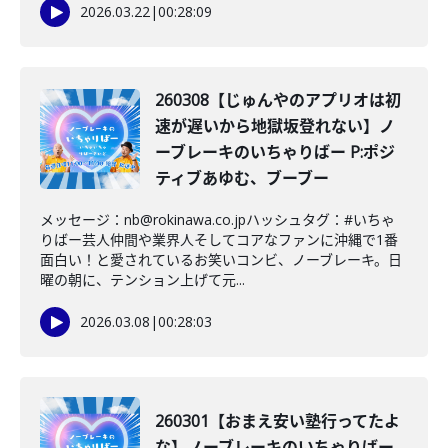
2026.03.22
|
00:28:09
260308【じゅんやのアプリオは初
速が遅いから地獄坂登れない】ノ
ーブレーキのいちゃりばー P:ポジ
ティブあゆむ、ブーブー
メッセージ：nb@rokinawa.co.jpハッシュタグ：#いちゃ
りばー芸人仲間や業界人そしてコアなファンに沖縄で1番
面白い！と愛されているお笑いコンビ、ノーブレーキ。日
曜の朝に、テンション上げて元...
2026.03.08
|
00:28:03
260301【おまえ安い塾行ってたよ
な】ノーブレーキのいちゃりばー