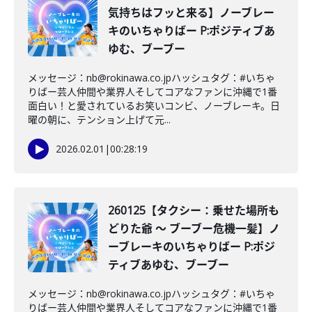
気持ちはフッと来る】ノーブレー
キのいちゃりばー P:ポジティブあ
ゆむ、ブーブー
メッセージ：nb@rokinawa.co.jpハッシュタグ：#いちゃ
りばー芸人仲間や業界人そしてコアなファンに沖縄で1番
面白い！と愛されているお笑いコンビ、ノーブレーキ。日
曜の朝に、テンション上げて元...
2026.02.01
|
00:28:19
260125【タクシー：乗せた場所も
どりた爺 〜 ブーブー危機一髪】ノ
ーブレーキのいちゃりばー P:ポジ
ティブあゆむ、ブーブー
メッセージ：nb@rokinawa.co.jpハッシュタグ：#いちゃ
りばー芸人仲間や業界人そしてコアなファンに沖縄で1番