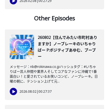
2026.02.08
|
00:27:29
Other Episodes
260802【住んでみたい市町村あり
ますか】ノーブレーキのいちゃり
ばー P:ポジティブあゆむ、ブーブ
ー
メッセージ：nb@rokinawa.co.jpハッシュタグ：#いちゃ
りばー芸人仲間や業界人そしてコアなファンに沖縄で1番
面白い！と愛されているお笑いコンビ、ノーブレーキ。日
曜の朝に、テンション上げて元...
2026.08.02
|
00:27:37