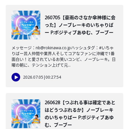
260705【豪雨のさなか傘神様に会
った】ノーブレーキのいちゃりば
ー P:ポジティブあゆむ、ブーブー
メッセージ：nb@rokinawa.co.jpハッシュタグ：#いちゃ
りばー芸人仲間や業界人そしてコアなファンに沖縄で1番
面白い！と愛されているお笑いコンビ、ノーブレーキ。日
曜の朝に、テンション上げて元...
2026.07.05
|
00:27:54
260628【つぶれる事は確定であと
はどうつぶれるか】ノーブレーキ
のいちゃりばー P:ポジティブあゆ
む、ブーブー