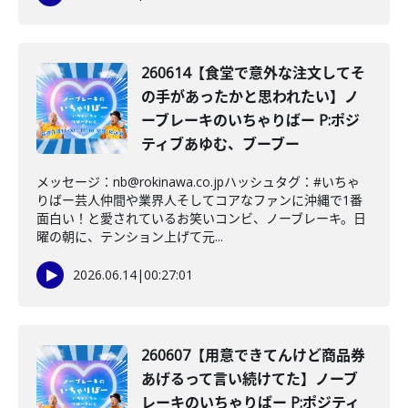
260614【食堂で意外な注文してそ
の手があったかと思われたい】ノ
ーブレーキのいちゃりばー P:ポジ
ティブあゆむ、ブーブー
メッセージ：nb@rokinawa.co.jpハッシュタグ：#いちゃ
りばー芸人仲間や業界人そしてコアなファンに沖縄で1番
面白い！と愛されているお笑いコンビ、ノーブレーキ。日
曜の朝に、テンション上げて元...
2026.06.14
|
00:27:01
260607【用意できてんけど商品券
あげるって言い続けてた】ノーブ
レーキのいちゃりばー P:ポジティ