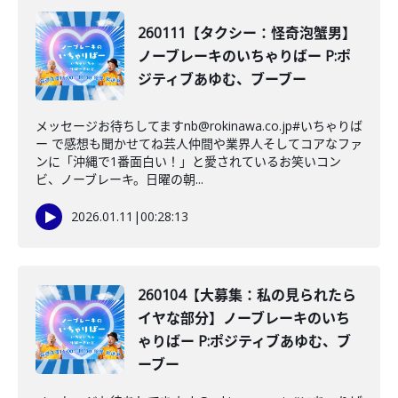
260111【タクシー：怪奇泡蟹男】
ノーブレーキのいちゃりばー P:ポ
ジティブあゆむ、ブーブー
メッセージお待ちしてますnb@rokinawa.co.jp#いちゃりば
ー で感想も聞かせてね芸人仲間や業界人そしてコアなファ
ンに「沖縄で1番面白い！」と愛されているお笑いコン
ビ、ノーブレーキ。日曜の朝...
2026.01.11
|
00:28:13
260104【大募集：私の見られたら
イヤな部分】ノーブレーキのいち
ゃりばー P:ポジティブあゆむ、ブ
ーブー