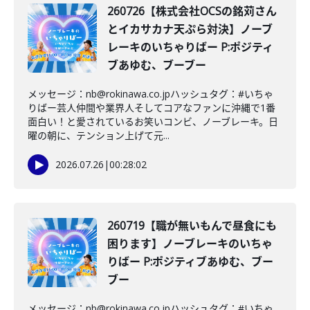
260726【株式会社OCSの銘苅さん
とイカサカナ天ぷら対決】ノーブ
レーキのいちゃりばー P:ポジティ
ブあゆむ、ブーブー
メッセージ：nb@rokinawa.co.jpハッシュタグ：#いちゃ
りばー芸人仲間や業界人そしてコアなファンに沖縄で1番
面白い！と愛されているお笑いコンビ、ノーブレーキ。日
曜の朝に、テンション上げて元...
2026.07.26
|
00:28:02
260719【職が無いもんで昼食にも
困ります】ノーブレーキのいちゃ
りばー P:ポジティブあゆむ、ブー
ブー
メッセージ：nb@rokinawa.co.jpハッシュタグ：#いちゃ