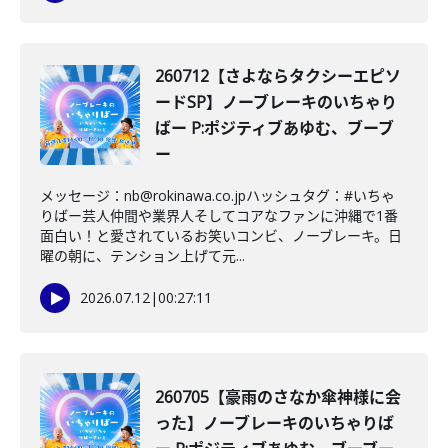
260712【さよならタクシーエピソ
ードSP】ノーブレーキのいちゃり
ばー P:ポジティブあゆむ、ブーブ
ー
メッセージ：nb@rokinawa.co.jpハッシュタグ：#いちゃ
りばー芸人仲間や業界人そしてコアなファンに沖縄で1番
面白い！と愛されているお笑いコンビ、ノーブレーキ。日
曜の朝に、テンション上げて元...
2026.07.12
|
00:27:11
260705【豪雨のさなか傘神様に会
った】ノーブレーキのいちゃりば