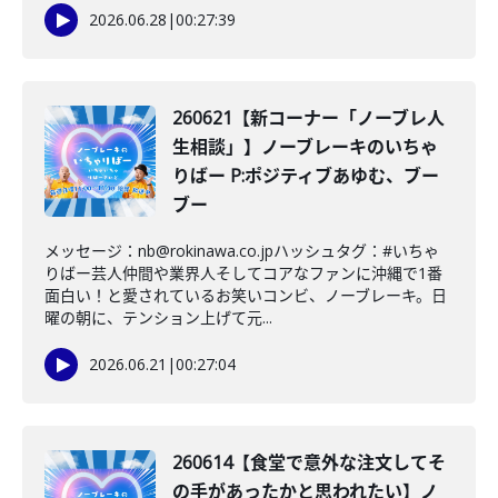
2026.06.28
|
00:27:39
260621【新コーナー「ノーブレ人
生相談」】ノーブレーキのいちゃ
りばー P:ポジティブあゆむ、ブー
ブー
メッセージ：nb@rokinawa.co.jpハッシュタグ：#いちゃ
りばー芸人仲間や業界人そしてコアなファンに沖縄で1番
面白い！と愛されているお笑いコンビ、ノーブレーキ。日
曜の朝に、テンション上げて元...
2026.06.21
|
00:27:04
260614【食堂で意外な注文してそ
の手があったかと思われたい】ノ