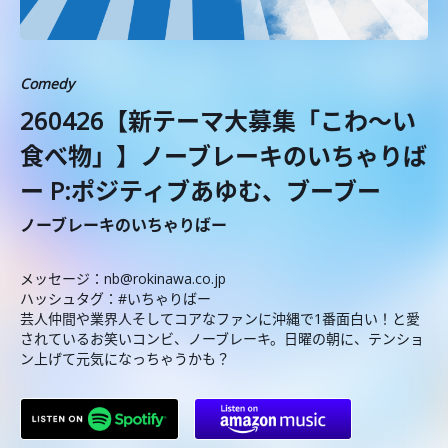
Comedy
260426【新テーマ大募集「こわ〜い
食べ物」】ノーブレーキのいちゃりば
ー P:ポジティブあゆむ、ブーブー
ノーブレーキのいちゃりばー
メッセージ：nb@rokinawa.co.jp
ハッシュタグ：#いちゃりばー
芸人仲間や業界人そしてコアなファンに沖縄で1番面白い！と愛
されているお笑いコンビ、ノーブレーキ。日曜の朝に、テンショ
ン上げて元気になっちゃうかも？