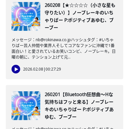
260208【★☆☆☆☆（小さな星も
守りたい）】ノーブレーキのいち
ゃりばー P:ポジティブあゆむ、ブ
ーブー
メッセージ：nb@rokinawa.co.jpハッシュタグ：#いちゃ
りばー芸人仲間や業界人そしてコアなファンに沖縄で1番
面白い！と愛されているお笑いコンビ、ノーブレーキ。日
曜の朝に、テンション上げて元...
2026.02.08
|
00:27:29
260201【Bluetooth狂想曲〜Hな
気持ちはフッと来る】ノーブレー
キのいちゃりばー P:ポジティブあ
ゆむ、ブーブー
メッセージ：nb@rokinawa.co.jpハッシュタグ：#いちゃ