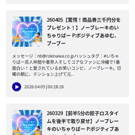
260405【驚愕！商品券三千円分を
プレゼント！】ノーブレーキのい
ちゃりばー P:ポジティブあゆむ、
ブーブー
メッセージ：nb@rokinawa.co.jpハッシュタグ：#いちゃ
りばー芸人仲間や業界人そしてコアなファンに沖縄で1番
面白い！と愛されているお笑いコンビ、ノーブレーキ。日
曜の朝に、テンション上げて元...
2026.04.05
|
00:28:26
260329【前半5分の餃子ロスタイ
ムを後半で取り戻せ】ノーブレー
キのいちゃりばー P:ポジティブあ