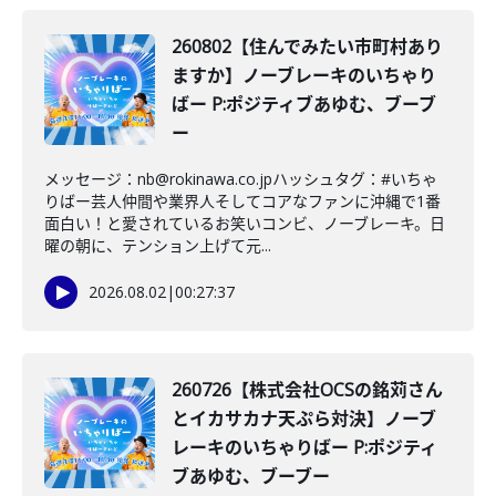
260802【住んでみたい市町村あり
ますか】ノーブレーキのいちゃり
ばー P:ポジティブあゆむ、ブーブ
ー
メッセージ：nb@rokinawa.co.jpハッシュタグ：#いちゃ
りばー芸人仲間や業界人そしてコアなファンに沖縄で1番
面白い！と愛されているお笑いコンビ、ノーブレーキ。日
曜の朝に、テンション上げて元...
2026.08.02
|
00:27:37
260726【株式会社OCSの銘苅さん
とイカサカナ天ぷら対決】ノーブ
レーキのいちゃりばー P:ポジティ
ブあゆむ、ブーブー