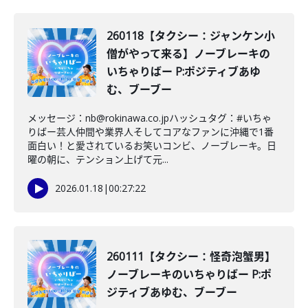
260118【タクシー：ジャンケン小
僧がやって来る】ノーブレーキの
いちゃりばー P:ポジティブあゆ
む、ブーブー
メッセージ：nb@rokinawa.co.jpハッシュタグ：#いちゃ
りばー芸人仲間や業界人そしてコアなファンに沖縄で1番
面白い！と愛されているお笑いコンビ、ノーブレーキ。日
曜の朝に、テンション上げて元...
2026.01.18
|
00:27:22
260111【タクシー：怪奇泡蟹男】
ノーブレーキのいちゃりばー P:ポ
ジティブあゆむ、ブーブー