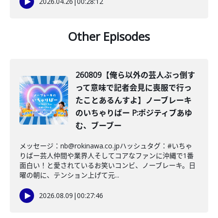
2026.04.26
|
00:28:12
Other Episodes
260809【俺ら以外の芸人ぶっ倒す
って意味で記者会見に喪服で行っ
たことあるんすよ】ノーブレーキ
のいちゃりばー P:ポジティブあゆ
む、ブーブー
メッセージ：nb@rokinawa.co.jpハッシュタグ：#いちゃ
りばー芸人仲間や業界人そしてコアなファンに沖縄で1番
面白い！と愛されているお笑いコンビ、ノーブレーキ。日
曜の朝に、テンション上げて元...
2026.08.09
|
00:27:46