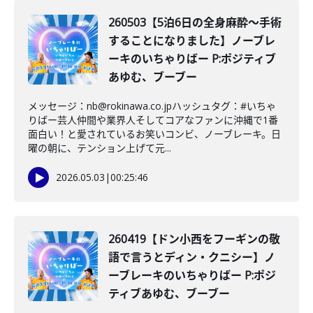
260503【5泊6日の全身麻酔〜手術
することになりました】ノーブレ
ーキのいちゃりばー P:ポジティブ
あゆむ、ブーブー
メッセージ：nb@rokinawa.co.jpハッシュタグ：#いちゃ
りばー芸人仲間や業界人そしてコアなファンに沖縄で1番
面白い！と愛されているお笑いコンビ、ノーブレーキ。日
曜の朝に、テンション上げて元...
2026.05.03
|
00:25:46
260419【ドン小西をフーギンの敬
語で言うとディン・クニシー】ノ
ーブレーキのいちゃりばー P:ポジ
ティブあゆむ、ブーブー