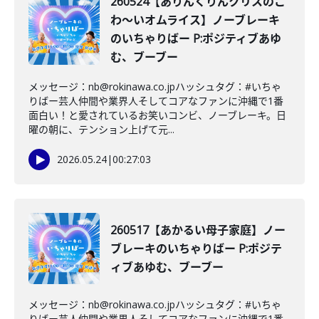
260524【ありんくりんクリスのこ
わ〜いオムライス】ノーブレーキ
のいちゃりばー P:ポジティブあゆ
む、ブーブー
メッセージ：nb@rokinawa.co.jpハッシュタグ：#いちゃ
りばー芸人仲間や業界人そしてコアなファンに沖縄で1番
面白い！と愛されているお笑いコンビ、ノーブレーキ。日
曜の朝に、テンション上げて元...
2026.05.24
|
00:27:03
260517【あかるい母子家庭】ノー
ブレーキのいちゃりばー P:ポジテ
ィブあゆむ、ブーブー
メッセージ：nb@rokinawa.co.jpハッシュタグ：#いちゃ
りばー芸人仲間や業界人そしてコアなファンに沖縄で1番