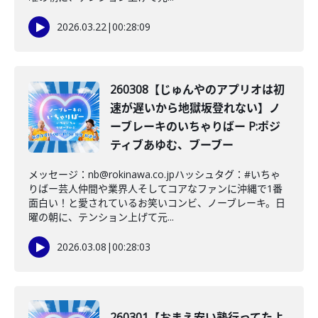
2026.03.22
|
00:28:09
260308【じゅんやのアプリオは初
速が遅いから地獄坂登れない】ノ
ーブレーキのいちゃりばー P:ポジ
ティブあゆむ、ブーブー
メッセージ：nb@rokinawa.co.jpハッシュタグ：#いちゃ
りばー芸人仲間や業界人そしてコアなファンに沖縄で1番
面白い！と愛されているお笑いコンビ、ノーブレーキ。日
曜の朝に、テンション上げて元...
2026.03.08
|
00:28:03
260301【おまえ安い塾行ってたよ