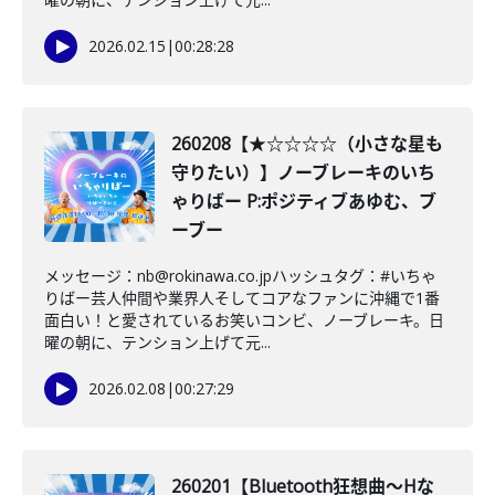
2026.02.15
|
00:28:28
260208【★☆☆☆☆（小さな星も
守りたい）】ノーブレーキのいち
ゃりばー P:ポジティブあゆむ、ブ
ーブー
メッセージ：nb@rokinawa.co.jpハッシュタグ：#いちゃ
りばー芸人仲間や業界人そしてコアなファンに沖縄で1番
面白い！と愛されているお笑いコンビ、ノーブレーキ。日
曜の朝に、テンション上げて元...
2026.02.08
|
00:27:29
260201【Bluetooth狂想曲〜Hな