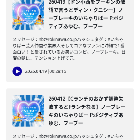
260419【ドン小西をフーギンの敬
語で言うとディン・クニシー】ノ
ーブレーキのいちゃりばー P:ポジ
ティブあゆむ、ブーブー
メッセージ：nb@rokinawa.co.jpハッシュタグ：#いちゃ
りばー芸人仲間や業界人そしてコアなファンに沖縄で1番
面白い！と愛されているお笑いコンビ、ノーブレーキ。日
曜の朝に、テンション上げて元...
2026.04.19
|
00:28:15
260412【Cランチのおかず調整失
敗するとFランチなる】ノーブレー
キのいちゃりばー P:ポジティブあ
ゆむ、ブーブー
メッセージ：nb@rokinawa.co.jpハッシュタグ：#いちゃ