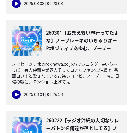
2026.03.08
|
00:28:03
260301【おまえ安い塾行ってたよ
な】ノーブレーキのいちゃりばー
P:ポジティブあゆむ、ブーブー
メッセージ：nb@rokinawa.co.jpハッシュタグ：#いちゃ
りばー芸人仲間や業界人そしてコアなファンに沖縄で1番
面白い！と愛されているお笑いコンビ、ノーブレーキ。日
曜の朝に、テンション上げて元...
2026.03.01
|
00:26:53
260222【ラジオ沖縄の大切なリレ
ーバトンを俺達が落としてる】ノ