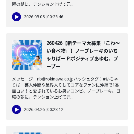
曜の朝に、テンション上げて元...
2026.05.03
|
00:25:46
260426【新テーマ大募集「こわ〜
い食べ物」】ノーブレーキのいち
ゃりばー P:ポジティブあゆむ、ブ
ーブー
メッセージ：nb@rokinawa.co.jpハッシュタグ：#いちゃ
りばー芸人仲間や業界人そしてコアなファンに沖縄で1番
面白い！と愛されているお笑いコンビ、ノーブレーキ。日
曜の朝に、テンション上げて元...
2026.04.26
|
00:28:12