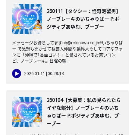
260111【タクシー：怪奇泡蟹男】
ノーブレーキのいちゃりばー P:ポ
ジティブあゆむ、ブーブー
メッセージお待ちしてますnb@rokinawa.co.jp#いちゃりば
ー で感想も聞かせてね芸人仲間や業界人そしてコアなファ
ンに「沖縄で1番面白い！」と愛されているお笑いコン
ビ、ノーブレーキ。日曜の朝...
2026.01.11
|
00:28:13
260104【大募集：私の見られたら
イヤな部分】ノーブレーキのいち
ゃりばー P:ポジティブあゆむ、ブ
ーブー