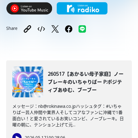
Share
260517【あかるい母子家庭】ノー
ブレーキのいちゃりばー P:ポジテ
ィブあゆむ、ブーブー
メッセージ：nb@rokinawa.co.jpハッシュタグ：#いちゃ
りばー芸人仲間や業界人そしてコアなファンに沖縄で1番
面白い！と愛されているお笑いコンビ、ノーブレーキ。日
曜の朝に、テンション上げて元...
2026.05.17
|
00:28:06