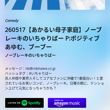
Comedy
260517【あかるい母子家庭】ノーブ
レーキのいちゃりばー P:ポジティブ
あゆむ、ブーブー
ノーブレーキのいちゃりばー
メッセージ：nb@rokinawa.co.jp
ハッシュタグ：#いちゃりばー
芸人仲間や業界人そしてコアなファンに沖縄で1番面白い！と愛
されているお笑いコンビ、ノーブレーキ。日曜の朝に、テンショ
ン上げて元気になっちゃうかも？