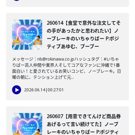
260614【食堂で意外な注文してそ
の手があったかと思われたい】ノ
ーブレーキのいちゃりばー P:ポジ
ティブあゆむ、ブーブー
メッセージ：nb@rokinawa.co.jpハッシュタグ：#いちゃ
りばー芸人仲間や業界人そしてコアなファンに沖縄で1番
面白い！と愛されているお笑いコンビ、ノーブレーキ。日
曜の朝に、テンション上げて元...
2026.06.14
|
00:27:01
260607【用意できてんけど商品券
あげるって言い続けてた】ノーブ
レーキのいちゃりばー P:ポジティ