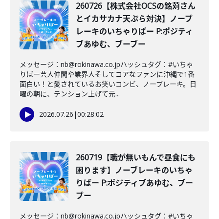
260726【株式会社OCSの銘苅さん
とイカサカナ天ぷら対決】ノーブ
レーキのいちゃりばー P:ポジティ
ブあゆむ、ブーブー
メッセージ：nb@rokinawa.co.jpハッシュタグ：#いちゃ
りばー芸人仲間や業界人そしてコアなファンに沖縄で1番
面白い！と愛されているお笑いコンビ、ノーブレーキ。日
曜の朝に、テンション上げて元...
2026.07.26
|
00:28:02
260719【職が無いもんで昼食にも
困ります】ノーブレーキのいちゃ
りばー P:ポジティブあゆむ、ブー
ブー
メッセージ：nb@rokinawa.co.jpハッシュタグ：#いちゃ