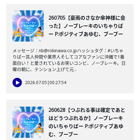
260705【豪雨のさなか傘神様に会
った】ノーブレーキのいちゃりば
ー P:ポジティブあゆむ、ブーブー
メッセージ：nb@rokinawa.co.jpハッシュタグ：#いちゃ
りばー芸人仲間や業界人そしてコアなファンに沖縄で1番
面白い！と愛されているお笑いコンビ、ノーブレーキ。日
曜の朝に、テンション上げて元...
2026.07.05
|
00:27:54
260628【つぶれる事は確定であと
はどうつぶれるか】ノーブレーキ
のいちゃりばー P:ポジティブあゆ
む、ブーブー