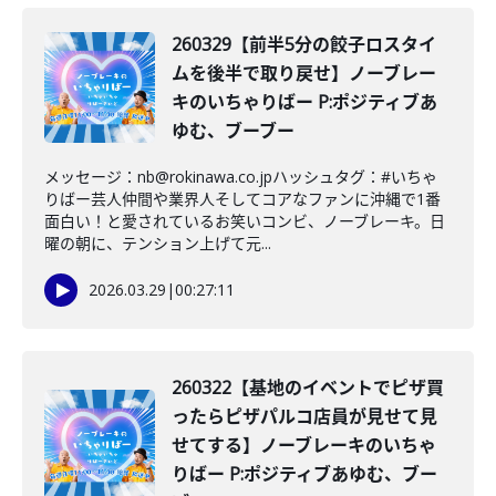
260329【前半5分の餃子ロスタイ
ムを後半で取り戻せ】ノーブレー
キのいちゃりばー P:ポジティブあ
ゆむ、ブーブー
メッセージ：nb@rokinawa.co.jpハッシュタグ：#いちゃ
りばー芸人仲間や業界人そしてコアなファンに沖縄で1番
面白い！と愛されているお笑いコンビ、ノーブレーキ。日
曜の朝に、テンション上げて元...
2026.03.29
|
00:27:11
260322【基地のイベントでピザ買
ったらピザパルコ店員が見せて見
せてする】ノーブレーキのいちゃ
りばー P:ポジティブあゆむ、ブー