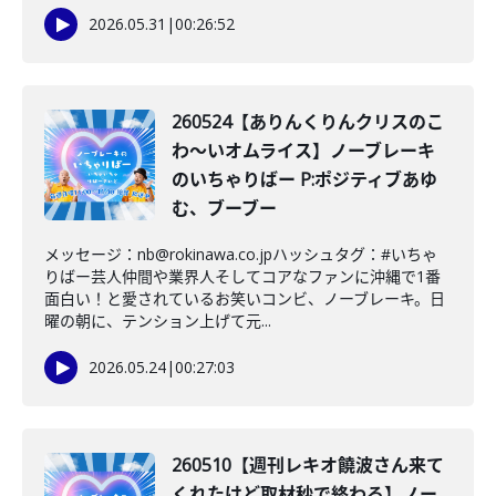
2026.05.31
|
00:26:52
260524【ありんくりんクリスのこ
わ〜いオムライス】ノーブレーキ
のいちゃりばー P:ポジティブあゆ
む、ブーブー
メッセージ：nb@rokinawa.co.jpハッシュタグ：#いちゃ
りばー芸人仲間や業界人そしてコアなファンに沖縄で1番
面白い！と愛されているお笑いコンビ、ノーブレーキ。日
曜の朝に、テンション上げて元...
2026.05.24
|
00:27:03
260510【週刊レキオ饒波さん来て
くれたけど取材秒で終わる】ノー