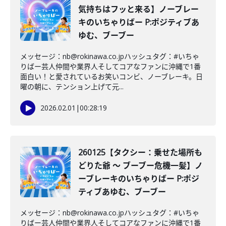
気持ちはフッと来る】ノーブレー
キのいちゃりばー P:ポジティブあ
ゆむ、ブーブー
メッセージ：nb@rokinawa.co.jpハッシュタグ：#いちゃ
りばー芸人仲間や業界人そしてコアなファンに沖縄で1番
面白い！と愛されているお笑いコンビ、ノーブレーキ。日
曜の朝に、テンション上げて元...
2026.02.01
|
00:28:19
260125【タクシー：乗せた場所も
どりた爺 〜 ブーブー危機一髪】ノ
ーブレーキのいちゃりばー P:ポジ
ティブあゆむ、ブーブー
メッセージ：nb@rokinawa.co.jpハッシュタグ：#いちゃ
りばー芸人仲間や業界人そしてコアなファンに沖縄で1番