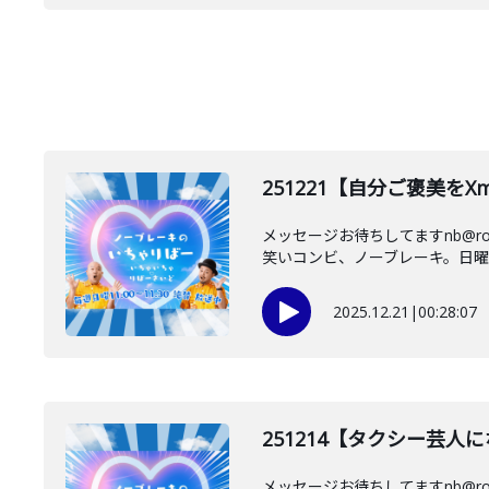
251221【自分ご褒美
メッセージお待ちしてますnb@r
笑いコンビ、ノーブレーキ。日曜の
2025.12.21
|
00:28:07
251214【タクシー芸
メッセージお待ちしてますnb@r