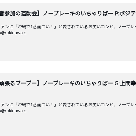
保護者参加の運動会】ノーブレーキのいちゃりばー P:ポジ
ファンに「沖縄で1番面白い！」と愛されているお笑いコンビ、ノーブレ
inawa.c...
で頑張るブーブー】ノーブレーキのいちゃりばー G:上間幸
ファンに「沖縄で1番面白い！」と愛されているお笑いコンビ、ノーブレ
inawa.c...