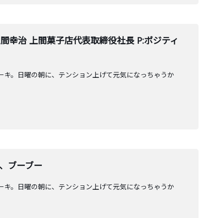
間幸治 上間菓子店代表取締役社長 P:ポジティ
ーキ。日曜の朝に、テンション上げて元気になっちゃうか
む、ブーブー
ーキ。日曜の朝に、テンション上げて元気になっちゃうか