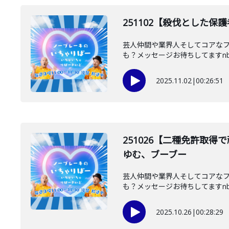
251102【殺伐とした
芸人仲間や業界人そしてコアな
も？メッセージお待ちしてますnb@rok
2025.11.02
|
00:26:51
251026【二種免許取得
ゆむ、ブーブー
芸人仲間や業界人そしてコアな
も？メッセージお待ちしてますnb@rok
2025.10.26
|
00:28:29