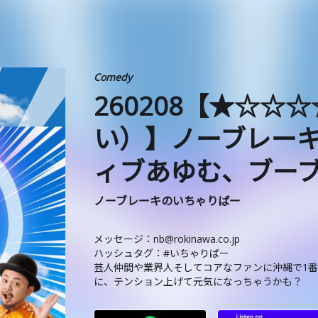
Comedy
260208【★☆
い）】ノーブレーキ
ィブあゆむ、ブー
ノーブレーキのいちゃりばー
メッセージ：nb@rokinawa.co.jp
ハッシュタグ：#いちゃりばー
芸人仲間や業界人そしてコアなファンに沖縄で1
に、テンション上げて元気になっちゃうかも？