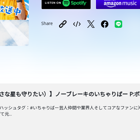
Share
（小さな星も守りたい）】ノーブレーキのいちゃりばー P:
a.co.jpハッシュタグ：#いちゃりばー芸人仲間や業界人そしてコアなフ
元...