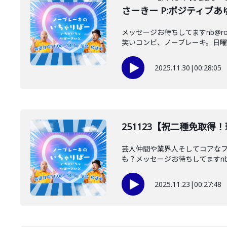
さーきー P:ポジティブあ
メッセージお待ちしてますnb@r
笑いコンビ、ノーブレーキ。日曜の
2025.11.30
|
00:28:05
251123【祝二種免取
芸人仲間や業界人そしてコアな
も？メッセージお待ちしてますnb@rok
2025.11.23
|
00:27:48