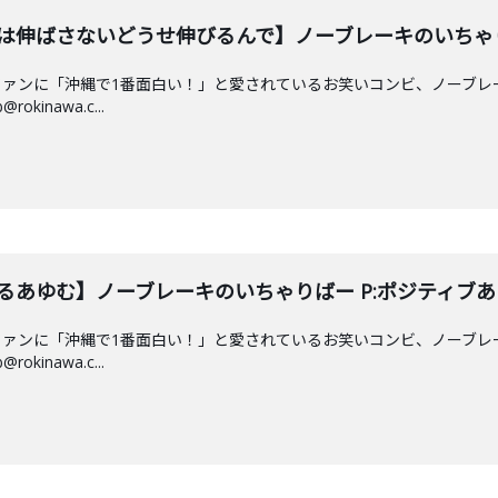
〜今は伸ばさないどうせ伸びるんで】ノーブレーキのいちゃ
ファンに「沖縄で1番面白い！」と愛されているお笑いコンビ、ノーブレ
inawa.c...
門たるあゆむ】ノーブレーキのいちゃりばー P:ポジティブ
ファンに「沖縄で1番面白い！」と愛されているお笑いコンビ、ノーブレ
inawa.c...