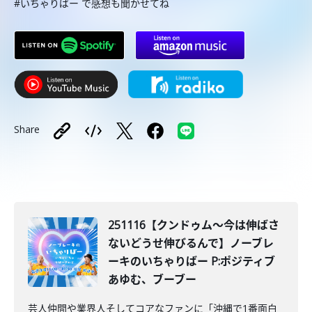
#いちゃりばー で感想も聞かせてね
Share
251116【クンドゥム〜今は伸ばさ
ないどうせ伸びるんで】ノーブレ
ーキのいちゃりばー P:ポジティブ
あゆむ、ブーブー
芸人仲間や業界人そしてコアなファンに「沖縄で1番面白