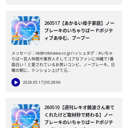
260517【あかるい母子家庭】ノー
ブレーキのいちゃりばー P:ポジテ
ィブあゆむ、ブーブー
メッセージ：nb@rokinawa.co.jpハッシュタグ：#いちゃ
りばー芸人仲間や業界人そしてコアなファンに沖縄で1番
面白い！と愛されているお笑いコンビ、ノーブレーキ。日
曜の朝に、テンション上げて元...
2026.05.17
|
00:28:06
260510【週刊レキオ饒波さん来て
くれたけど取材秒で終わる】ノー
ブレーキのいちゃりばー P:ポジテ