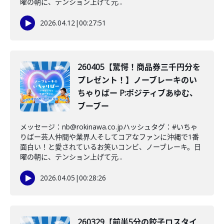
曜の朝に、テンション上げて元...
2026.04.12
|
00:27:51
260405【驚愕！商品券三千円分を
プレゼント！】ノーブレーキのい
ちゃりばー P:ポジティブあゆむ、
ブーブー
メッセージ：nb@rokinawa.co.jpハッシュタグ：#いちゃ
りばー芸人仲間や業界人そしてコアなファンに沖縄で1番
面白い！と愛されているお笑いコンビ、ノーブレーキ。日
曜の朝に、テンション上げて元...
2026.04.05
|
00:28:26
260329【前半5分の餃子ロスタイ