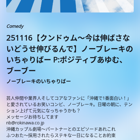
Comedy
251116【クンドゥム〜今は伸ばさな
いどうせ伸びるんで】ノーブレーキの
いちゃりばー P:ポジティブあゆむ、
ブーブー
ノーブレーキのいちゃりばー
芸人仲間や業界人そしてコアなファンに「沖縄で1番面白い！」
と愛されているお笑いコンビ、ノーブレーキ。日曜の朝に、テン
ション上げて元気になっちゃうかも？
メッセージお待ちしてます
nb@rokinawa.co.jp
沖縄カップル劇場〜パートナーとのエピソードあれこれ
ふつおた〜採用されたらステキな一日になることお約束