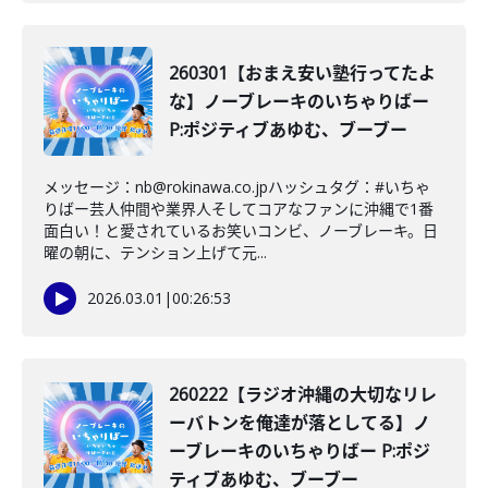
260301【おまえ安い塾行ってたよ
な】ノーブレーキのいちゃりばー
P:ポジティブあゆむ、ブーブー
メッセージ：nb@rokinawa.co.jpハッシュタグ：#いちゃ
りばー芸人仲間や業界人そしてコアなファンに沖縄で1番
面白い！と愛されているお笑いコンビ、ノーブレーキ。日
曜の朝に、テンション上げて元...
2026.03.01
|
00:26:53
260222【ラジオ沖縄の大切なリレ
ーバトンを俺達が落としてる】ノ
ーブレーキのいちゃりばー P:ポジ
ティブあゆむ、ブーブー