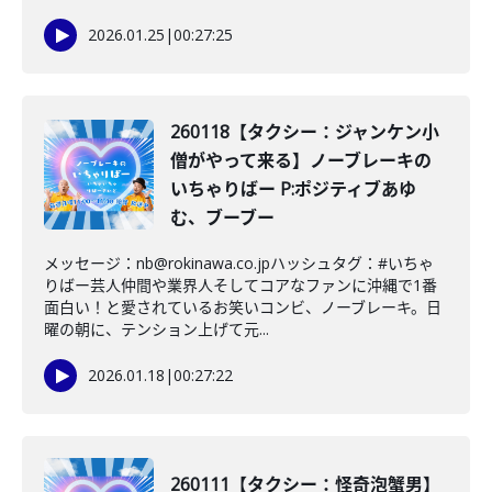
2026.01.25
|
00:27:25
260118【タクシー：ジャンケン小
僧がやって来る】ノーブレーキの
いちゃりばー P:ポジティブあゆ
む、ブーブー
メッセージ：nb@rokinawa.co.jpハッシュタグ：#いちゃ
りばー芸人仲間や業界人そしてコアなファンに沖縄で1番
面白い！と愛されているお笑いコンビ、ノーブレーキ。日
曜の朝に、テンション上げて元...
2026.01.18
|
00:27:22
260111【タクシー：怪奇泡蟹男】