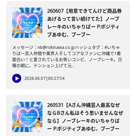
260607【用意できてんけど商品券
あげるって言い続けてた】ノーブ
レーキのいちゃりばー P:ポジティ
ブあゆむ、ブーブー
メッセージ：nb@rokinawa.co.jpハッシュタグ：#いちゃ
りばー芸人仲間や業界人そしてコアなファンに沖縄で1番
面白い！と愛されているお笑いコンビ、ノーブレーキ。日
曜の朝に、テンション上げて元...
2026.06.07
|
00:27:54
260531【Aさん沖縄芸人最高なぜ
ならBさん私はそう思いませんなぜ
なら】ノーブレーキのいちゃりば
ー P:ポジティブあゆむ、ブーブー