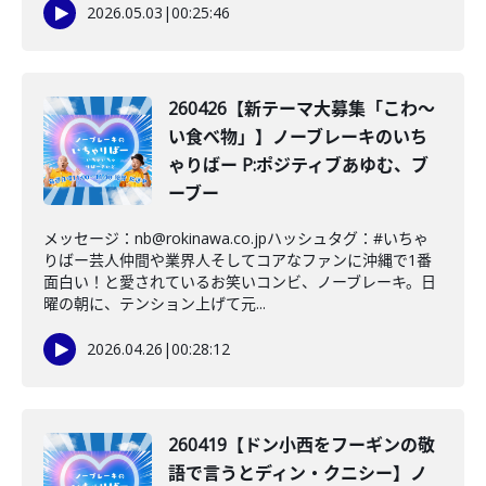
2026.05.03
|
00:25:46
260426【新テーマ大募集「こわ〜
い食べ物」】ノーブレーキのいち
ゃりばー P:ポジティブあゆむ、ブ
ーブー
メッセージ：nb@rokinawa.co.jpハッシュタグ：#いちゃ
りばー芸人仲間や業界人そしてコアなファンに沖縄で1番
面白い！と愛されているお笑いコンビ、ノーブレーキ。日
曜の朝に、テンション上げて元...
2026.04.26
|
00:28:12
260419【ドン小西をフーギンの敬
語で言うとディン・クニシー】ノ