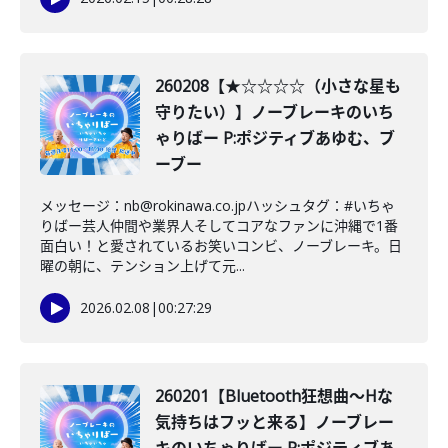
260208【★☆☆☆☆（小さな星も
守りたい）】ノーブレーキのいち
ゃりばー P:ポジティブあゆむ、ブ
ーブー
メッセージ：nb@rokinawa.co.jpハッシュタグ：#いちゃ
りばー芸人仲間や業界人そしてコアなファンに沖縄で1番
面白い！と愛されているお笑いコンビ、ノーブレーキ。日
曜の朝に、テンション上げて元...
2026.02.08
|
00:27:29
260201【Bluetooth狂想曲〜Hな
気持ちはフッと来る】ノーブレー