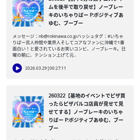
ムを後半で取り戻せ】ノーブレー
キのいちゃりばー P:ポジティブあ
ゆむ、ブーブー
メッセージ：nb@rokinawa.co.jpハッシュタグ：#いちゃ
りばー芸人仲間や業界人そしてコアなファンに沖縄で1番
面白い！と愛されているお笑いコンビ、ノーブレーキ。日
曜の朝に、テンション上げて元...
2026.03.29
|
00:27:11
260322【基地のイベントでピザ買
ったらピザパルコ店員が見せて見
せてする】ノーブレーキのいちゃ
りばー P:ポジティブあゆむ、ブー
ブー