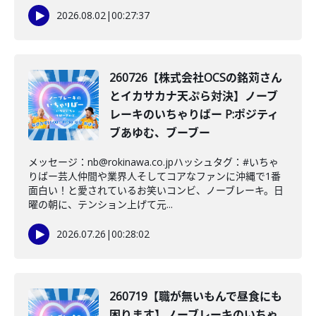
2026.08.02
|
00:27:37
260726【株式会社OCSの銘苅さん
とイカサカナ天ぷら対決】ノーブ
レーキのいちゃりばー P:ポジティ
ブあゆむ、ブーブー
メッセージ：nb@rokinawa.co.jpハッシュタグ：#いちゃ
りばー芸人仲間や業界人そしてコアなファンに沖縄で1番
面白い！と愛されているお笑いコンビ、ノーブレーキ。日
曜の朝に、テンション上げて元...
2026.07.26
|
00:28:02
260719【職が無いもんで昼食にも
困ります】ノーブレーキのいちゃ