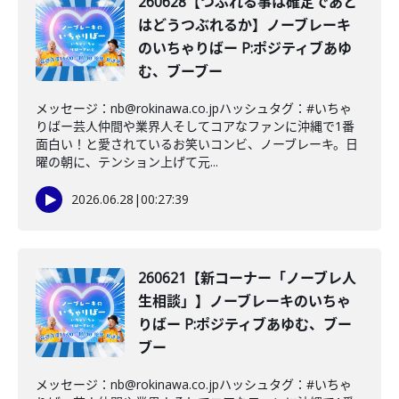
260628【つぶれる事は確定であと
はどうつぶれるか】ノーブレーキ
のいちゃりばー P:ポジティブあゆ
む、ブーブー
メッセージ：nb@rokinawa.co.jpハッシュタグ：#いちゃ
りばー芸人仲間や業界人そしてコアなファンに沖縄で1番
面白い！と愛されているお笑いコンビ、ノーブレーキ。日
曜の朝に、テンション上げて元...
2026.06.28
|
00:27:39
260621【新コーナー「ノーブレ人
生相談」】ノーブレーキのいちゃ
りばー P:ポジティブあゆむ、ブー
ブー
メッセージ：nb@rokinawa.co.jpハッシュタグ：#いちゃ