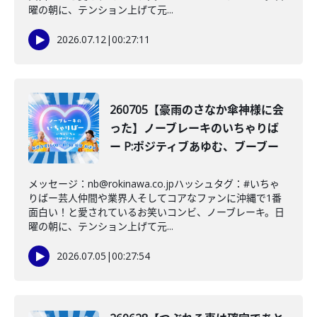
曜の朝に、テンション上げて元...
2026.07.12
|
00:27:11
260705【豪雨のさなか傘神様に会
った】ノーブレーキのいちゃりば
ー P:ポジティブあゆむ、ブーブー
メッセージ：nb@rokinawa.co.jpハッシュタグ：#いちゃ
りばー芸人仲間や業界人そしてコアなファンに沖縄で1番
面白い！と愛されているお笑いコンビ、ノーブレーキ。日
曜の朝に、テンション上げて元...
2026.07.05
|
00:27:54