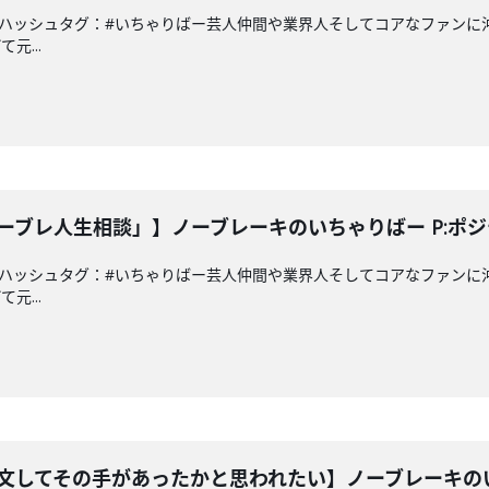
a.co.jpハッシュタグ：#いちゃりばー芸人仲間や業界人そしてコアなフ
元...
「ノーブレ人生相談」】ノーブレーキのいちゃりばー P:ポ
a.co.jpハッシュタグ：#いちゃりばー芸人仲間や業界人そしてコアなフ
元...
な注文してその手があったかと思われたい】ノーブレーキの