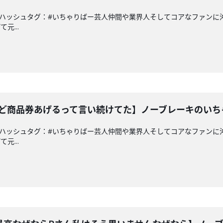
a.co.jpハッシュタグ：#いちゃりばー芸人仲間や業界人そしてコアなフ
元...
んけど商品券あげるって言い続けてた】ノーブレーキのいち
a.co.jpハッシュタグ：#いちゃりばー芸人仲間や業界人そしてコアなフ
元...