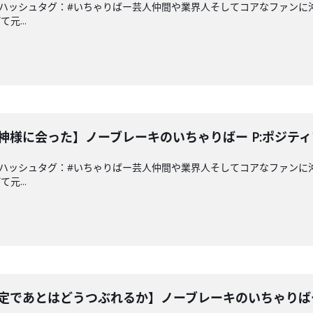
a.co.jpハッシュタグ：#いちゃりばー芸人仲間や業界人そしてコアなフ
元...
か傘神様に会った】ノーブレーキのいちゃりばー P:ポジテ
a.co.jpハッシュタグ：#いちゃりばー芸人仲間や業界人そしてコアなフ
元...
は確定であとはどうつぶれるか】ノーブレーキのいちゃりば