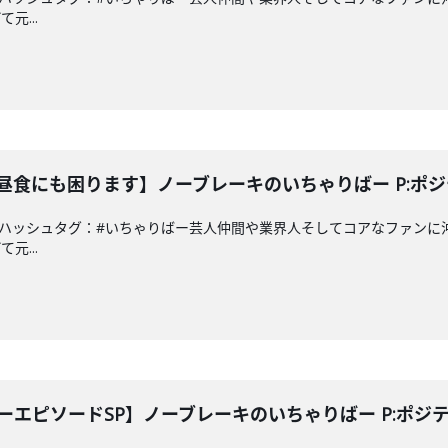
元...
んで昼食にも困ります】ノーブレーキのいちゃりばー P:
a.co.jpハッシュタグ：#いちゃりばー芸人仲間や業界人そしてコアなフ
元...
シーエピソードSP】ノーブレーキのいちゃりばー P:ポ