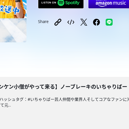
Share
ジャンケン小僧がやって来る】ノーブレーキのいちゃりばー 
a.co.jpハッシュタグ：#いちゃりばー芸人仲間や業界人そしてコアなフ
元...