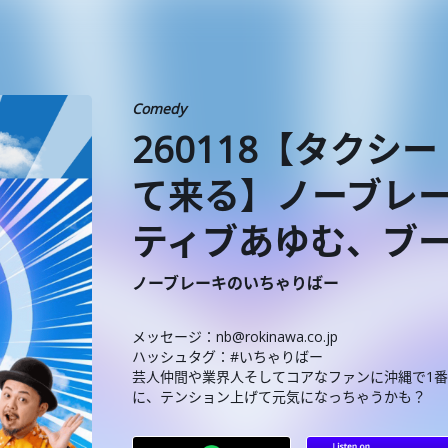
Comedy
260118【タク
て来る】ノーブレー
ティブあゆむ、ブ
ノーブレーキのいちゃりばー
メッセージ：nb@rokinawa.co.jp
ハッシュタグ：#いちゃりばー
芸人仲間や業界人そしてコアなファンに沖縄で1
に、テンション上げて元気になっちゃうかも？