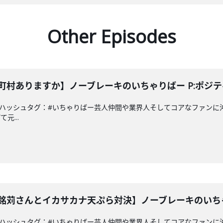
Other Episodes
い市町村ありますか】ノーブレーキのいちゃりばー P:ポジ
a.co.jpハッシュタグ：#いちゃりばー芸人仲間や業界人そしてコアなフ
元...
CSの銘苅さんとイカサカナ天ぷら対決】ノーブレーキのいち
a.co.jpハッシュタグ：#いちゃりばー芸人仲間や業界人そしてコアなフ