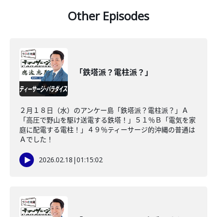
Other Episodes
「鉄塔派？電柱派？」
２月１８日（水）のアンケー島「鉄塔派？電柱派？」Ａ
「高圧で野山を駆け送電する鉄塔！」５１％Ｂ「電気を家
庭に配電する電柱！」４９％ティーサージ的沖縄の普通は
Ａでした！
2026.02.18
|
01:15:02