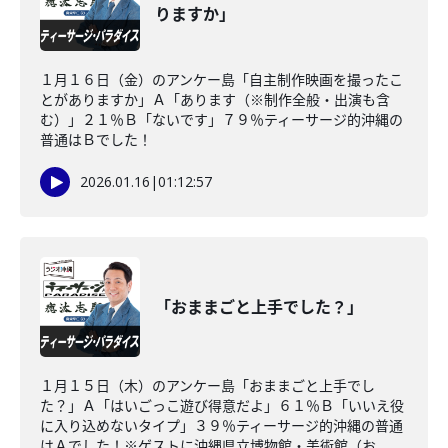
りますか」
１月１６日（金）のアンケー島「自主制作映画を撮ったこ
とがありますか」Ａ「あります（※制作全般・出演も含
む）」２１％Ｂ「ないです」７９％ティーサージ的沖縄の
普通はＢでした！
2026.01.16
|
01:12:57
「おままごと上手でした？」
１月１５日（木）のアンケー島「おままごと上手でし
た？」Ａ「はいごっこ遊び得意だよ」６１％Ｂ「いいえ役
に入り込めないタイプ」３９％ティーサージ的沖縄の普通
はＡでした！※ゲストに沖縄県立博物館・美術館（お...