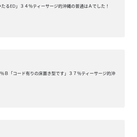
ひたるED」３４％ティーサージ的沖縄の普通はＡでした！
３％Ｂ「コード有りの床置き型です」３７％ティーサージ的沖