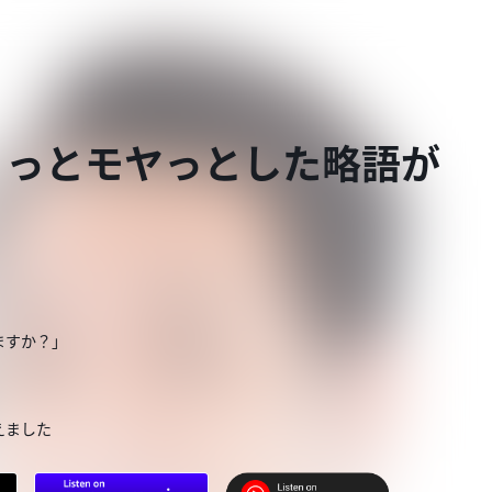
ょっとモヤっとした略語が
ますか？」
えました