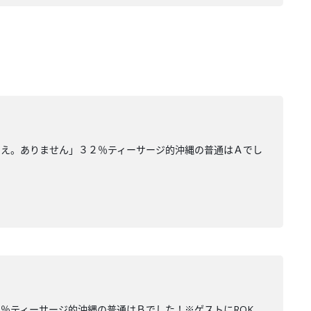
いえ。ありません」３２％ティーサージ的沖縄の普通はＡでし
％ティーサージ的沖縄の普通はＢでした！※ゲストにROK