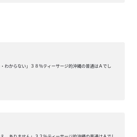
ん・わからない」３８％ティーサージ的沖縄の普通はＡでし
いえ。ありません」３２％ティーサージ的沖縄の普通はＡでし