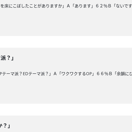
油を床にこぼしたことがありますか」Ａ「あります」６２％Ｂ「ないで
マ派？」
Pテーマ派？EDテーマ派？」Ａ「ワクワクするOP」６６％Ｂ「余韻に
か？」