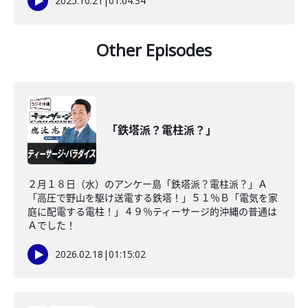
2025.10.21
|
01:04:34
Other Episodes
「鉄塔派？電柱派？」
２月１８日（水）のアンケー島「鉄塔派？電柱派？」Ａ
「高圧で野山を駆け送電する鉄塔！」５１％Ｂ「電気を家
庭に配電する電柱！」４９％ティーサージ的沖縄の普通は
Ａでした！
2026.02.18
|
01:15:02