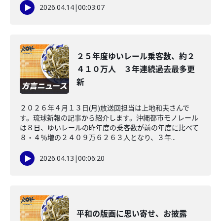
2026.04.14
|
00:03:07
２５年度ゆいレール乗客数、約２
４１０万人 ３年連続過去最多更
新
２０２６年４月１３日(月)放送回担当は上地和夫さんで
す。琉球新報の記事から紹介します。沖縄都市モノレール
は８日、ゆいレールの昨年度の乗客数が前の年度に比べて
８・４％増の２４０９万６２６３人となり、３年...
2026.04.13
|
00:06:20
平和の版画に思い寄せ、お披露