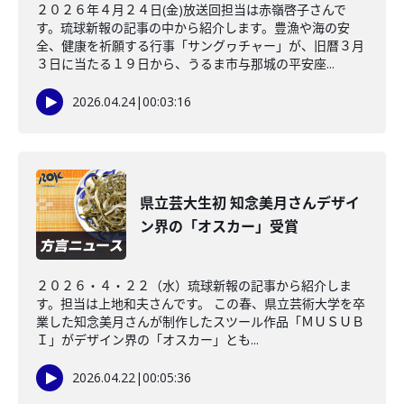
２０２６年４月２４日(金)放送回担当は赤嶺啓子さんで
す。琉球新報の記事の中から紹介します。豊漁や海の安
全、健康を祈願する行事「サングヮチャー」が、旧暦３月
３日に当たる１９日から、うるま市与那城の平安座...
2026.04.24
|
00:03:16
県立芸大生初 知念美月さんデザイ
ン界の「オスカー」受賞
２０２６・４・２２（水）琉球新報の記事から紹介しま
す。担当は上地和夫さんです。 この春、県立芸術大学を卒
業した知念美月さんが制作したスツール作品「ＭＵＳＵＢ
Ｉ」がデザイン界の「オスカー」とも...
2026.04.22
|
00:05:36