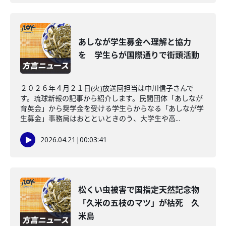
あしなが学生募金へ理解と協力
を 学生らが国際通りで街頭活動
２０２６年４月２１日(火)放送回担当は中川信子さんで
す。琉球新報の記事から紹介します。民間団体「あしなが
育英会」から奨学金を受ける学生らからなる「あしなが学
生募金」事務局はおとといときのう、大学生や高...
2026.04.21
|
00:03:41
松くい虫被害で国指定天然記念物
「久米の五枝のマツ」が枯死 久
米島