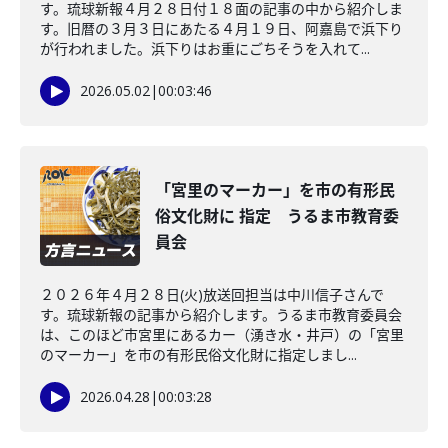
す。琉球新報４月２８日付１８面の記事の中から紹介しま
す。旧暦の３月３日にあたる４月１９日、阿嘉島で浜下り
が行われました。浜下りはお重にごちそうを入れて...
2026.05.02
|
00:03:46
「宮里のマーカー」を市の有形民
俗文化財に 指定 うるま市教育委
員会
２０２６年４月２８日(火)放送回担当は中川信子さんで
す。琉球新報の記事から紹介します。うるま市教育委員会
は、このほど市宮里にあるカー（湧き水・井戸）の「宮里
のマーカー」を市の有形民俗文化財に指定しまし...
2026.04.28
|
00:03:28