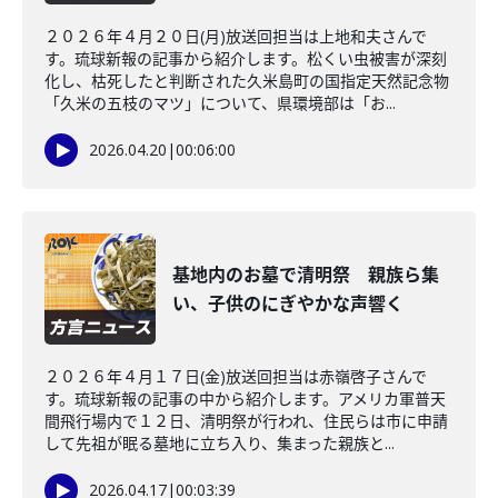
２０２６年４月２０日(月)放送回担当は上地和夫さんで
す。琉球新報の記事から紹介します。松くい虫被害が深刻
化し、枯死したと判断された久米島町の国指定天然記念物
「久米の五枝のマツ」について、県環境部は「お...
2026.04.20
|
00:06:00
基地内のお墓で清明祭 親族ら集
い、子供のにぎやかな声響く
２０２６年４月１７日(金)放送回担当は赤嶺啓子さんで
す。琉球新報の記事の中から紹介します。アメリカ軍普天
間飛行場内で１２日、清明祭が行われ、住民らは市に申請
して先祖が眠る墓地に立ち入り、集まった親族と...
2026.04.17
|
00:03:39