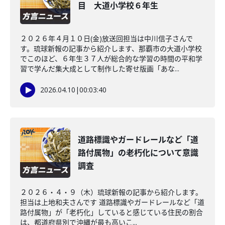
目 大道小学校６年生
２０２６年４月１０日(金)放送回担当は中川信子さんで
す。琉球新報の記事から紹介します、那覇市の大道小学校
でこのほど、６年生３７人が総合的な学習の時間の平和学
習で学んだ集大成として制作した寄せ版画「あな...
2026.04.10
|
00:03:40
道路標識やガードレールなど「道
路付属物」の老朽化について意識
調査
２０２６・４・９（木）琉球新報の記事から紹介します。
担当は上地和夫さんです 道路標識やガードレールなど「道
路付属物」が「老朽化」していると感じている住民の割合
は、都道府県別で沖縄が最も高いこ...