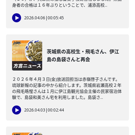
身者の合格は１６年ぶりということで、浦添高校...
2026.04.06
|
00:05:45
茨城県の高校生・飛毛さん、伊江
島の島袋さんと再会
２０２６年４月３日(金)放送回担当は赤嶺啓子さんです。
琉球新報の記事の中から紹介します。茨城県岩瀬高校２年
の飛毛晧惺さんは１月に伊江島観光協会主催の民家宿泊体
験で、島袋和美さん宅を利用しました。島袋さ...
2026.04.03
|
00:02:44