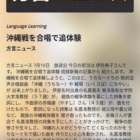
Language Learning
沖縄戦を合唱で追体験
方言ニュース
方言ニュース 7月10日 放送分 今日の担当は 伊狩典子さんで
す。 沖縄戦を合唱で追体験 琉球新報の記事から 紹介します。 沖
縄戦を合唱で追体験しようと、このほど、うちなーぐちの 歌詞混
声合唱組曲 「沖縄（うちなー）や 戦場（いくさば）になやい」
が 出来上がりました。 伊是名村出身の名嘉憲夫 東洋英和女学院
大学准教授 （５７歳）が、 親族の戦争体験を基にした詩集を歌
詞にし、 作曲家の赤嶺康（やすし）さん（４３歳）が、曲を付
けたもので、 歌詞になった詩集は 名嘉准教授の 祖父母や義父母
など、 親族の沖縄戦体験を 聞き取ったものです。 赤嶺さんが書
店で 名嘉准教授の詩集を手にした ことがきっかけで、 戦争の悲
惨さや生々しさ、 沖縄の人々がどうやって 亡くなったのかを う
ちなーぐちで描いた曲を 作りたいと心を動かされ、 名嘉准教授