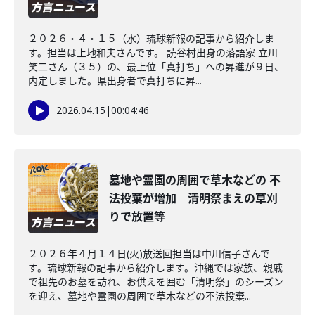
２０２６・４・１５（水）琉球新報の記事から紹介しま
す。担当は上地和夫さんです。 読谷村出身の落語家 立川
笑二さん（３５）の、最上位「真打ち」への昇進が９日、
内定しました。県出身者で真打ちに昇...
2026.04.15
|
00:04:46
墓地や霊園の周囲で草木などの 不
法投棄が増加 清明祭まえの草刈
りで放置等
２０２６年４月１４日(火)放送回担当は中川信子さんで
す。琉球新報の記事から紹介します。沖縄では家族、親戚
で祖先のお墓を訪れ、お供えを囲む「清明祭」のシーズン
を迎え、墓地や霊園の周囲で草木などの不法投棄...