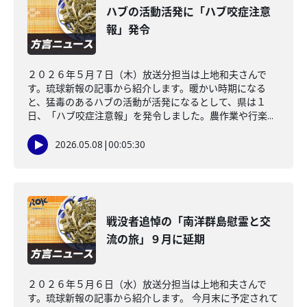
ハブの活動活発に「ハブ咬症注意
報」発令
２０２６年５月７日（木）放送分担当は上地和夫さんで
す。琉球新報の記事から紹介します。暖かい時期になる
と、猛毒のあるハブの活動が活発になるとして、県は１
日、「ハブ咬症注意報」を発令しました。農作業や行楽...
2026.05.08
|
00:05:30
戦没者追悼の「南洋群島慰霊と交
流の旅」９月に延期
２０２６年５月６日（水）放送分担当は上地和夫さんで
す。琉球新報の記事から紹介します。 今月末に予定されて