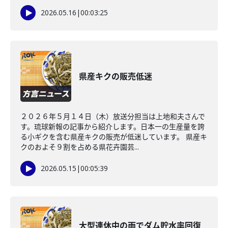
2026.05.16
|
00:03:25
県産キクの販売低迷
２０２６年５月１４日（木）放送分担当は上地和夫さんで
す。琉球新報の記事から紹介します。日本一の生産量を誇
る小ギクを含む県産キクの販売が低迷しています。 県産キ
クのおよそ９割を占める県花卉園芸...
2026.05.15
|
00:05:39
大型連休中の雨でダム貯水率回復