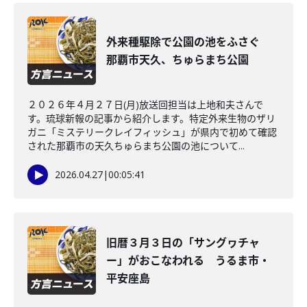
外来種駆除で公園の池をふさぐ
那覇市天久、ちゅらまち公園
２０２６年４月２７日(月)放送回担当は上地和夫さんで
す。琉球新報の記事から紹介します。特定外来生物のザリ
ガニ「ミステリークレイフィッシュ」が県内で初めて確認
された那覇市の天久ちゅらまち公園の池について...
2026.04.27
|
00:05:41
旧暦３月３日の「サングヮチャ
ー」がおこなわれる うるま市・
平安座島