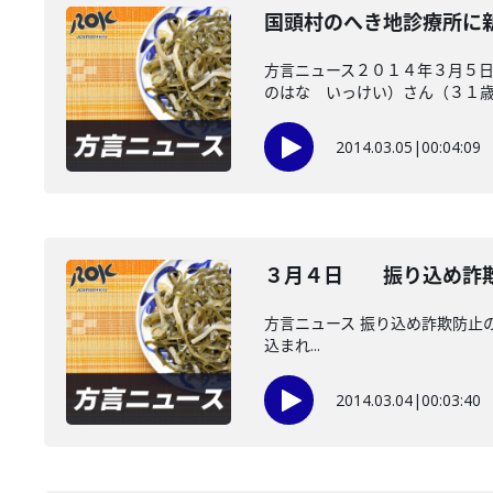
国頭村のへき地診療所に
方言ニュース２０１４年３月５日
のはな いっけい）さん（３１歳..
2014.03.05
|
00:04:09
３月４日 振り込め詐欺
方言ニュース 振り込め詐欺防止の
込まれ...
2014.03.04
|
00:03:40