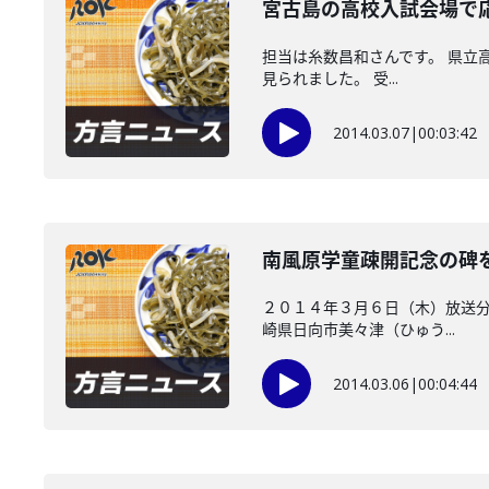
宮古島の高校入試会場で
担当は糸数昌和さんです。 県立
見られました。 受...
2014.03.07
|
00:03:42
南風原学童疎開記念の碑
２０１４年３月６日（木）放送分
崎県日向市美々津（ひゅう...
2014.03.06
|
00:04:44