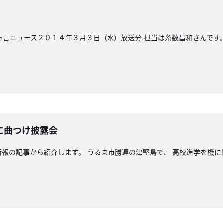
方言ニュース２０１４年３月３日（水）放送分 担当は糸数昌和さんです
に曲つけ披露会
新報の記事から紹介します。 うるま市勝連の津堅島で、 高校進学を機に