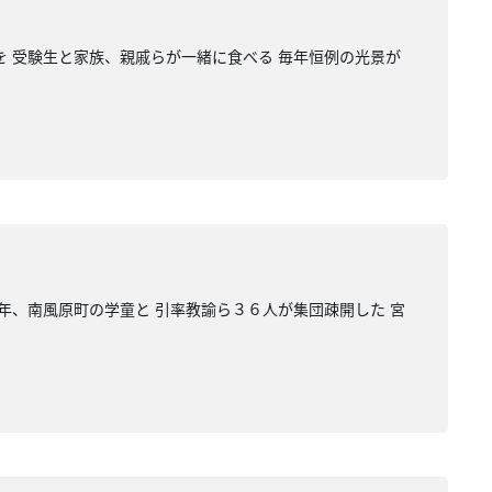
を 受験生と家族、親戚らが一緒に食べる 毎年恒例の光景が
年、南風原町の学童と 引率教諭ら３６人が集団疎開した 宮