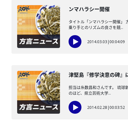
ンマハラシー開催
タイトル「ンマハラシー開催」 
乗り手とのリズムの良さを競...
2014.03.03
|
00:04:09
津堅島『修学決意の碑』
担当は糸数昌和さんです。 琉球
のほど、県立芸術大学...
2014.02.28
|
00:03:52