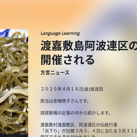
Language Learning
渡嘉敷島阿波連区の
開催される
方言ニュース
２０２５年４月１８日(金)放送回
担当は赤嶺啓子さんです。
琉球新報の記事の中から紹介します。
渡嘉敷村渡嘉敷区、阿波連区の伝統行事
「浜下り」が旧暦３月３、４日に当たる３月３１
両区でそれぞれ行われました。