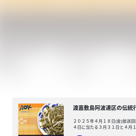
渡嘉敷島阿波連区の伝統
２０２５年４月１８日(金)放送
４日に当たる３月３１日と４月１日