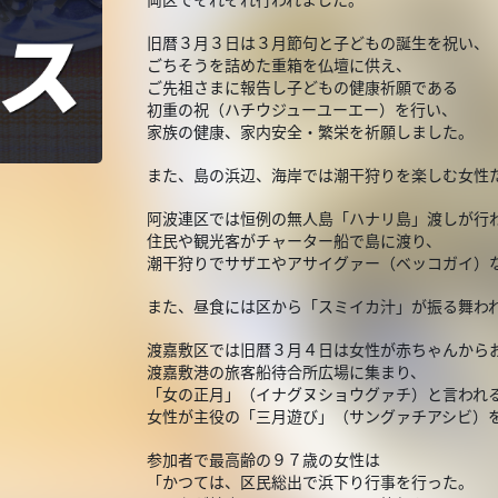
旧暦３月３日は３月節句と子どもの誕生を祝い、
ごちそうを詰めた重箱を仏壇に供え、
ご先祖さまに報告し子どもの健康祈願である
初重の祝（ハチウジューユーエー）を行い、
家族の健康、家内安全・繁栄を祈願しました。
また、島の浜辺、海岸では潮干狩りを楽しむ女性
阿波連区では恒例の無人島「ハナリ島」渡しが行
住民や観光客がチャーター船で島に渡り、
潮干狩りでサザエやアサイグァー（ベッコガイ）
また、昼食には区から「スミイカ汁」が振る舞わ
渡嘉敷区では旧暦３月４日は女性が赤ちゃんから
渡嘉敷港の旅客船待合所広場に集まり、
「女の正月」（イナグヌショウグァチ）と言われ
女性が主役の「三月遊び」（サングァチアシビ）
参加者で最高齢の９７歳の女性は
「かつては、区民総出で浜下り行事を行った。