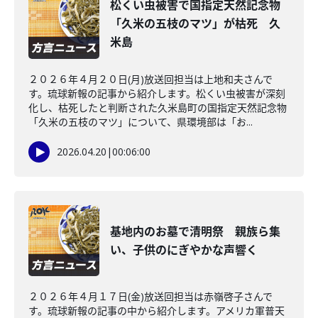
松くい虫被害で国指定天然記念物
「久米の五枝のマツ」が枯死 久
米島
２０２６年４月２０日(月)放送回担当は上地和夫さんで
す。琉球新報の記事から紹介します。松くい虫被害が深刻
化し、枯死したと判断された久米島町の国指定天然記念物
「久米の五枝のマツ」について、県環境部は「お...
2026.04.20
|
00:06:00
基地内のお墓で清明祭 親族ら集
い、子供のにぎやかな声響く
２０２６年４月１７日(金)放送回担当は赤嶺啓子さんで
す。琉球新報の記事の中から紹介します。アメリカ軍普天