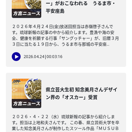
ー」がおこなわれる うるま市・
平安座島
２０２６年４月２４日(金)放送回担当は赤嶺啓子さんで
す。琉球新報の記事の中から紹介します。豊漁や海の安
全、健康を祈願する行事「サングヮチャー」が、旧暦３月
３日に当たる１９日から、うるま市与那城の平安座...
2026.04.24
|
00:03:16
県立芸大生初 知念美月さんデザイ
ン界の「オスカー」受賞
２０２６・４・２２（水）琉球新報の記事から紹介しま
す。担当は上地和夫さんです。 この春、県立芸術大学を卒
業した知念美月さんが制作したスツール作品「ＭＵＳＵＢ