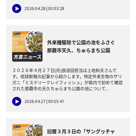
2026.04.28
|
00:03:28
外来種駆除で公園の池をふさぐ
那覇市天久、ちゅらまち公園
２０２６年４月２７日(月)放送回担当は上地和夫さんで
す。琉球新報の記事から紹介します。特定外来生物のザリ
ガニ「ミステリークレイフィッシュ」が県内で初めて確認
された那覇市の天久ちゅらまち公園の池について...
2026.04.27
|
00:05:41
旧暦３月３日の「サングヮチャ