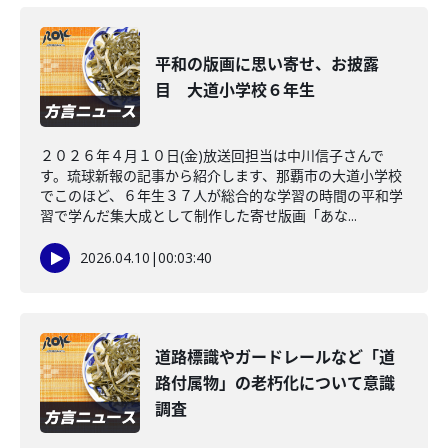
平和の版画に思い寄せ、お披露
目 大道小学校６年生
２０２６年４月１０日(金)放送回担当は中川信子さんで
す。琉球新報の記事から紹介します、那覇市の大道小学校
でこのほど、６年生３７人が総合的な学習の時間の平和学
習で学んだ集大成として制作した寄せ版画「あな...
2026.04.10
|
00:03:40
道路標識やガードレールなど「道
路付属物」の老朽化について意識
調査