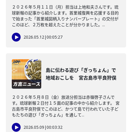
２０２６年５月１１日（月）担当は上地和夫さんです。琉
球新報の記事から紹介します。首里城復興を応援する目的
で始まった「首里城図柄入りナンバープレート」の交付が
このほど、２万枚を超えたことが分かりました。...
2026.05.12
|
00:05:27
島に伝わる遊び「ぎっちょん」で
地域おこしを 宮古島市平良狩俣
２０２６年５月８日（金）放送分担当は赤嶺啓子さんで
す。琉球新報２日付１５面の記事の中から紹介します。 宮
古島市平良狩俣でこのほど、かつて島で行われていた子ど
もたちの遊び「ぎっちょん」を通して...
2026.05.09
|
00:03:32