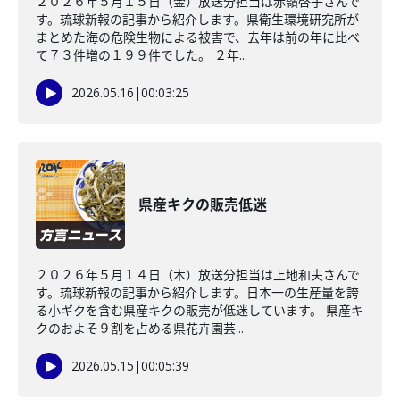
２０２６年５月１５日（金）放送分担当は赤嶺啓子さんで
す。琉球新報の記事から紹介します。県衛生環境研究所が
まとめた海の危険生物による被害で、去年は前の年に比べ
て７３件増の１９９件でした。 ２年...
2026.05.16
|
00:03:25
県産キクの販売低迷
２０２６年５月１４日（木）放送分担当は上地和夫さんで
す。琉球新報の記事から紹介します。日本一の生産量を誇
る小ギクを含む県産キクの販売が低迷しています。 県産キ
クのおよそ９割を占める県花卉園芸...
2026.05.15
|
00:05:39