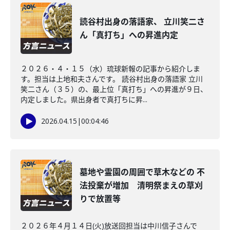
読谷村出身の落語家、 立川笑二さ
ん「真打ち」への昇進内定
２０２６・４・１５（水）琉球新報の記事から紹介しま
す。担当は上地和夫さんです。 読谷村出身の落語家 立川
笑二さん（３５）の、最上位「真打ち」への昇進が９日、
内定しました。県出身者で真打ちに昇...
2026.04.15
|
00:04:46
墓地や霊園の周囲で草木などの 不
法投棄が増加 清明祭まえの草刈
りで放置等
２０２６年４月１４日(火)放送回担当は中川信子さんで