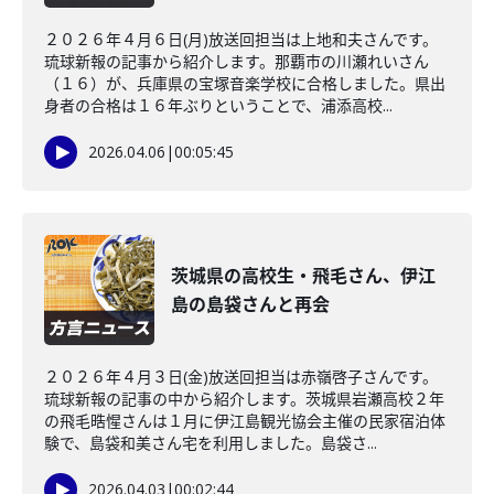
２０２６年４月６日(月)放送回担当は上地和夫さんです。
琉球新報の記事から紹介します。那覇市の川瀬れいさん
（１６）が、兵庫県の宝塚音楽学校に合格しました。県出
身者の合格は１６年ぶりということで、浦添高校...
2026.04.06
|
00:05:45
茨城県の高校生・飛毛さん、伊江
島の島袋さんと再会
２０２６年４月３日(金)放送回担当は赤嶺啓子さんです。
琉球新報の記事の中から紹介します。茨城県岩瀬高校２年
の飛毛晧惺さんは１月に伊江島観光協会主催の民家宿泊体
験で、島袋和美さん宅を利用しました。島袋さ...
2026.04.03
|
00:02:44