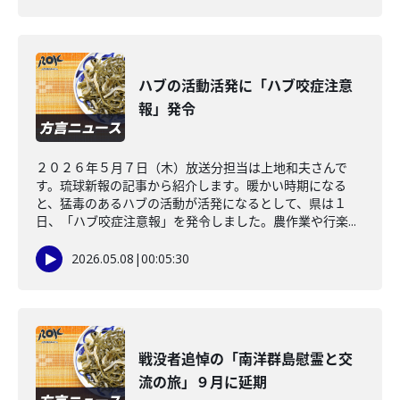
ハブの活動活発に「ハブ咬症注意
報」発令
２０２６年５月７日（木）放送分担当は上地和夫さんで
す。琉球新報の記事から紹介します。暖かい時期になる
と、猛毒のあるハブの活動が活発になるとして、県は１
日、「ハブ咬症注意報」を発令しました。農作業や行楽...
2026.05.08
|
00:05:30
戦没者追悼の「南洋群島慰霊と交
流の旅」９月に延期