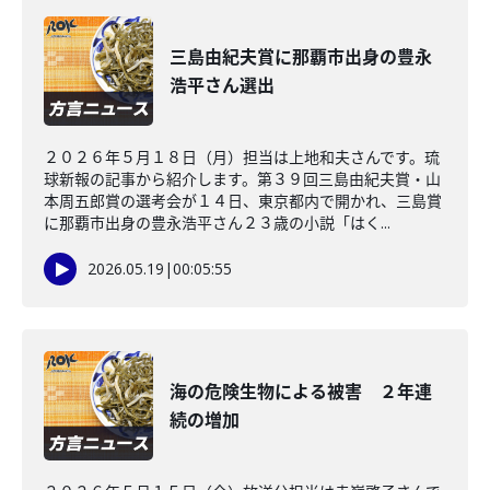
三島由紀夫賞に那覇市出身の豊永
浩平さん選出
２０２６年５月１８日（月）担当は上地和夫さんです。琉
球新報の記事から紹介します。第３９回三島由紀夫賞・山
本周五郎賞の選考会が１４日、東京都内で開かれ、三島賞
に那覇市出身の豊永浩平さん２３歳の小説「はく...
2026.05.19
|
00:05:55
海の危険生物による被害 ２年連
続の増加