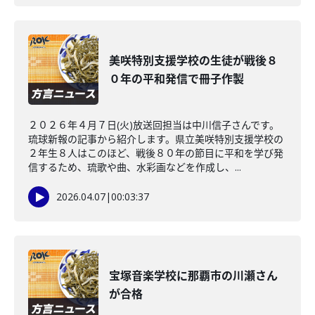
美咲特別支援学校の生徒が戦後８
０年の平和発信で冊子作製
２０２６年４月７日(火)放送回担当は中川信子さんです。
琉球新報の記事から紹介します。県立美咲特別支援学校の
２年生８人はこのほど、戦後８０年の節目に平和を学び発
信するため、琉歌や曲、水彩画などを作成し、...
2026.04.07
|
00:03:37
宝塚音楽学校に那覇市の川瀬さん
が合格