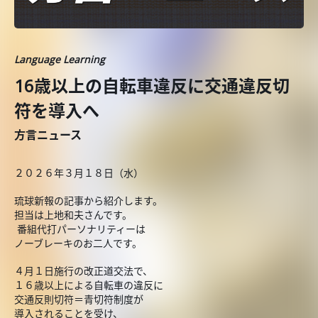
Language Learning
16歳以上の自転車違反に交通違反切
符を導入へ
方言ニュース
２０２６年３月１８日（水）
琉球新報の記事から紹介します。
担当は上地和夫さんです。
番組代打パーソナリティーは
ノーブレーキのお二人です。
４月１日施行の改正道交法で、
１６歳以上による自転車の違反に
交通反則切符＝青切符制度が
導入されることを受け、