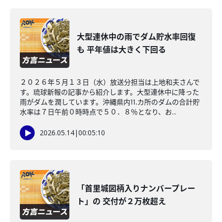
大型連休中の雨でダム貯水率回復
も 平年値は大きく下回る
２０２６年５月１３日（水）放送分担当は上地和夫さんで
す。琉球新報の記事から紹介します。大型連休中に降った
雨がダムを潤しています。沖縄県内⒒カ所のダムの合計貯
水率は７日午前０時時点で５０．８％となり、お...
2026.05.14
|
00:05:10
「首里城図柄入りナンバープレー
ト」の 交付が２万枚超え