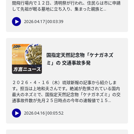
間飛行場内で１２日、清明祭が行われ、住民らは市に申請
して先祖が眠る墓地に立ち入り、集まった親族と...
2026.04.17
|
00:03:39
国指定天然記念物「ケナガネズ
ミ」の 交通事故多発
２０２６・４・１６（木）琉球新報の記事から紹介しま
す。担当は上地和夫さんです。絶滅が危惧されている国内
最大のネズミで、国指定天然記念物「ケナガネズミ」の交
通事故件数が先月２５日時点の今年の速報値で１５...
2026.04.16
|
00:05:52