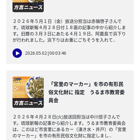
２０２６年５月１日（金）放送分担当は赤嶺啓子さんで
す。琉球新報４月２８日付１８面の記事の中から紹介しま
す。旧暦の３月３日にあたる４月１９日、阿嘉島で浜下り
が行われました。浜下りはお重にごちそうを入れて...
2026.05.02
|
00:03:46
「宮里のマーカー」を市の有形民
俗文化財に 指定 うるま市教育委
員会
２０２６年４月２８日(火)放送回担当は中川信子さんで
す。琉球新報の記事から紹介します。うるま市教育委員会
は、このほど市宮里にあるカー（湧き水・井戸）の「宮里
のマーカー」を市の有形民俗文化財に指定しまし...