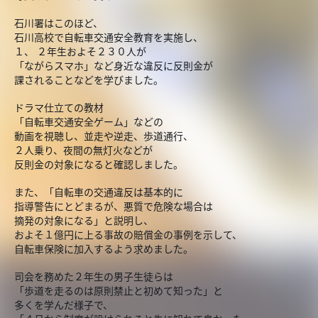
石川署はこのほど、
石川高校で自転車交通安全教育を実施し、
１、 ２年生およそ２３０人が
「ながらスマホ」など身近な違反に反則金が
課されることなどを学びました。
ドラマ仕立ての教材
「自転車交通安全ゲーム」などの
動画を視聴し、並走や逆走、歩道通行、
２人乗り、夜間の無灯火などが
反則金の対象になると確認しました。
また、「自転車の交通違反は基本的に
指導警告にとどまるが、悪質で危険な場合は
摘発の対象になる」と説明し、
およそ１億円に上る事故の賠償金の事例を示して、
自転車保険に加入するよう求めました。
司会を務めた２年生の男子生徒らは
「歩道を走るのは原則禁止と初めて知った」と
多くを学んだ様子で、