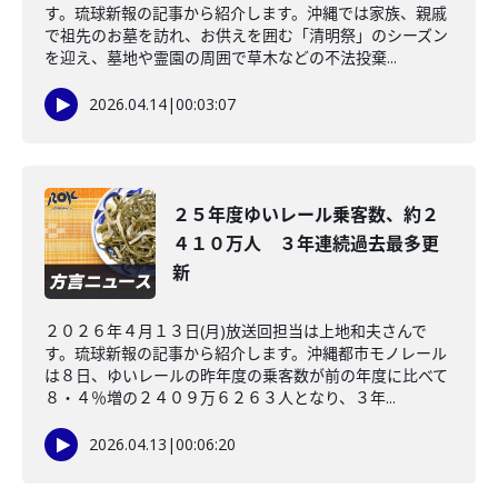
す。琉球新報の記事から紹介します。沖縄では家族、親戚
で祖先のお墓を訪れ、お供えを囲む「清明祭」のシーズン
を迎え、墓地や霊園の周囲で草木などの不法投棄...
2026.04.14
|
00:03:07
２５年度ゆいレール乗客数、約２
４１０万人 ３年連続過去最多更
新
２０２６年４月１３日(月)放送回担当は上地和夫さんで
す。琉球新報の記事から紹介します。沖縄都市モノレール
は８日、ゆいレールの昨年度の乗客数が前の年度に比べて
８・４％増の２４０９万６２６３人となり、３年...
2026.04.13
|
00:06:20