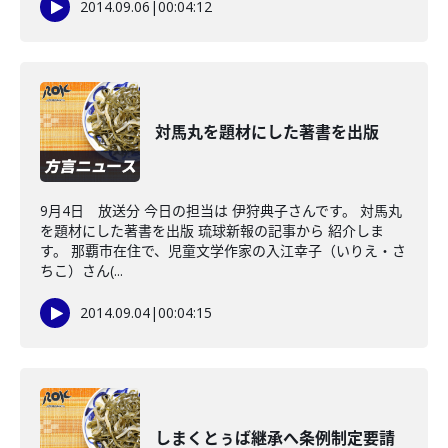
2014.09.06
|
00:04:12
対馬丸を題材にした著書を出版
9月4日 放送分 今日の担当は 伊狩典子さんです。 対馬丸
を題材にした著書を出版 琉球新報の記事から 紹介しま
す。 那覇市在住で、児童文学作家の入江幸子（いりえ・さ
ちこ）さん(...
2014.09.04
|
00:04:15
しまくとぅば継承へ条例制定要請