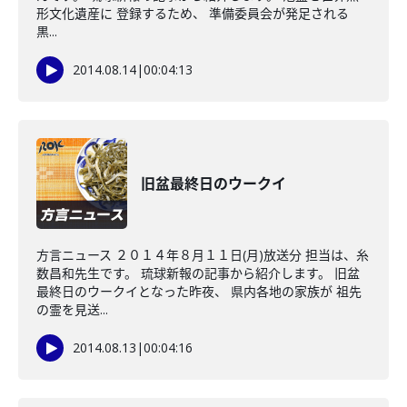
形文化遺産に 登録するため、 準備委員会が発足される
黒...
2014.08.14
|
00:04:13
旧盆最終日のウークイ
方言ニュース ２０１４年８月１１日(月)放送分 担当は、糸
数昌和先生です。 琉球新報の記事から紹介します。 旧盆
最終日のウークイとなった昨夜、 県内各地の家族が 祖先
の霊を見送...
2014.08.13
|
00:04:16