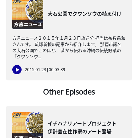
大石公園でクワンソウの植え付け
方言ニュース２０１５年１月２３日放送分 担当は糸数昌和
さんです。 琉球新報の記事から紹介します。 那覇市識名
の大石公園でこのほど、 昔から伝わる沖縄の伝統野菜の
「クワンソウ...
2015.01.23
|
00:03:39
Other Episodes
イチハナリアートプロジェクト
伊計島在住作家のアート登場