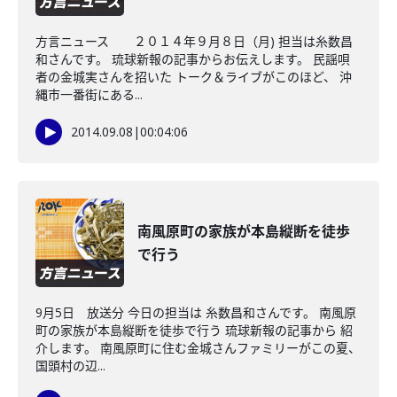
方言ニュース ２０１４年９月８日（月) 担当は糸数昌
和さんです。 琉球新報の記事からお伝えします。 民謡唄
者の金城実さんを招いた トーク＆ライブがこのほど、 沖
縄市一番街にある...
2014.09.08
|
00:04:06
南風原町の家族が本島縦断を徒歩
で行う
9月5日 放送分 今日の担当は 糸数昌和さんです。 南風原
町の家族が本島縦断を徒歩で行う 琉球新報の記事から 紹
介します。 南風原町に住む金城さんファミリーがこの夏、
国頭村の辺...