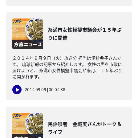
糸満市女性模擬市議会が１５年ぶ
りに開催
２０１４年９月９日（火）放送分 担当は伊狩典子さんで
す。 琉球新報の記事から紹介します。 女性の声を市政に
届けようと、 糸満市女性模擬市議会が来月、 １５年ぶり
に開かれます。 ...
2014.09.09
|
00:04:38
民謡唄者 金城実さんがトーク＆
ライブ