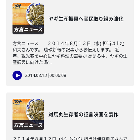
ヤギ生産振興へ官民取り組み強化
方言ニュース ２０１４年８月１３日（水) 担当は上地
和夫さんです。 琉球新報の記事からお伝えします。 近
年、観光客を中心にヤギ料理の需要が 高まる中、ヤギの生
産振興に向けた 取...
2014.08.13
|
00:06:08
対馬丸生存者の証言映画を製作
２０１４年８月１２日（火）放送分 担当は伊狩典子さんで