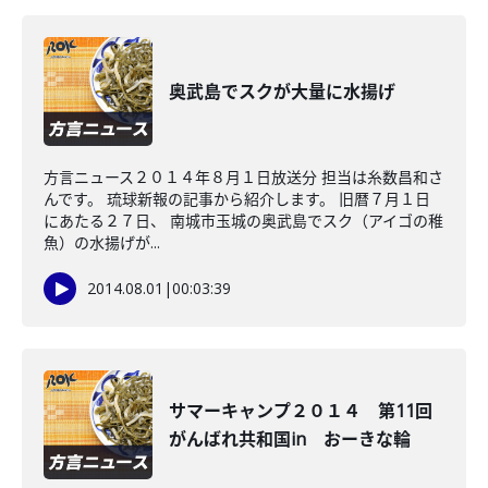
奥武島でスクが大量に水揚げ
方言ニュース２０１４年８月１日放送分 担当は糸数昌和さ
んです。 琉球新報の記事から紹介します。 旧暦７月１日
にあたる２７日、 南城市玉城の奥武島でスク（アイゴの稚
魚）の水揚げが...
2014.08.01
|
00:03:39
サマーキャンプ２０１４ 第11回
がんばれ共和国in おーきな輪