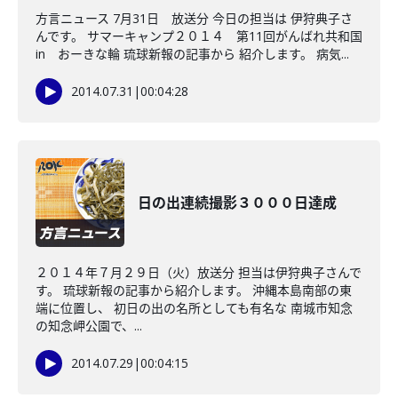
方言ニュース 7月31日 放送分 今日の担当は 伊狩典子さ
んです。 サマーキャンプ２０１４ 第11回がんばれ共和国
in おーきな輪 琉球新報の記事から 紹介します。 病気...
2014.07.31
|
00:04:28
日の出連続撮影３０００日達成
２０１４年７月２９日（火）放送分 担当は伊狩典子さんで
す。 琉球新報の記事から紹介します。 沖縄本島南部の東
端に位置し、 初日の出の名所としても有名な 南城市知念
の知念岬公園で、...
2014.07.29
|
00:04:15