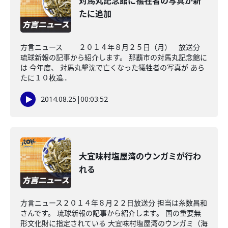
対馬丸記念館に犠牲者の写真が新
たに追加
方言ニュース ２０１４年８月２５日（月） 放送分
琉球新報の記事から紹介します。 那覇市の対馬丸記念館に
は 今年度、 対馬丸撃沈で亡くなった犠牲者の写真が あら
たに１０枚追...
2014.08.25
|
00:03:52
大宜味村塩屋湾のウンガミが行わ
れる
方言ニュース２０１４年８月２２日放送分 担当は糸数昌和
さんです。 琉球新報の記事から紹介します。 国の重要無
形文化財に指定されている 大宜味村塩屋湾のウンガミ（海