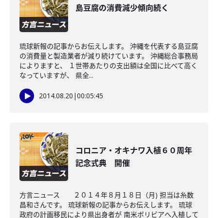
島豆腐の消費減少傾向続く
琉球新報の記事からお伝えします。 沖縄を代表する島豆腐
の消費量と製造業者が減り続けています。 沖縄総合事務局
によりますと、 １世帯あたりの支出額は全国に比べて高く
なっていますが、 県全...
2014.08.20
|
00:05:45
コロニア・オキナワ入植６０周年
記念式典 開催
方言ニュース ２０１４年８月１８日（月) 担当は糸数
昌和さんです。 琉球新報の記事からお伝えします。 琉球
政府の計画移民により県出身者が 南米ボリビアへ入植して