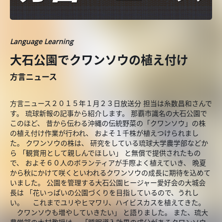
Language Learning
大石公園でクワンソウの植え付け
方言ニュース
方言ニュース２０１５年１月２３日放送分 担当は糸数昌和さんで
す。 琉球新報の記事から紹介します。 那覇市識名の大石公園で
このほど、 昔から伝わる沖縄の伝統野菜の「クワンソウ」の株
の植え付け作業が行われ、 およそ１千株が植えつけられまし
た。 クワンソウの株は、 研究をしている琉球大学農学部などか
ら 「観賞用として親しんでほしい」 と無償で提供されたもの
で、 およそ６０人のボランティアが手際よく植えていき、 晩夏
から秋にかけて咲くといわれるクワンソウの成長に期待を込めて
いました。 公園を管理する大石公園ヒージャー愛好会の大城会
長は 「花いっぱいの公園づくりを目指しているので、うれし
い。 これまでユリやヒマワリ、ハイビスカスを植えてきた。
クワンソウも増やしていきたい」 と語りました。 また、琉大