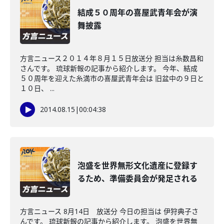
結成５０周年の喜屋武青年会が演
舞披露
方言ニュース２０１４年８月１５日放送分 担当は糸数昌和
さんです。 琉球新報の記事から紹介します。 今年、結成
５０周年を迎えた糸満市の喜屋武青年会は 旧盆中の９日と
１０日、 ...
2014.08.15
|
00:04:38
泡盛を世界無形文化遺産に登録す
るため、準備委員会が発足される
方言ニュース 8月14日 放送分 今日の担当は 伊狩典子さ
んです。 琉球新報の記事から紹介します。 泡盛を世界無