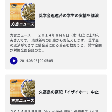
奨学金返還苦の学生の実情を講演
方言ニュース ２０１４年８月６日（水) 担当は上地和
夫さんです。 琉球新報の記事からお伝えします。 奨学金
の返済ができずに借金苦に陥る若者を救おうと、 奨学金問
題対策全国会議の岩...
2014.08.06
|
00:05:05
久高島の祭祀「イザイホー」中止
２０１４年８月５日（火）放送分 担当は伊狩典子さんで