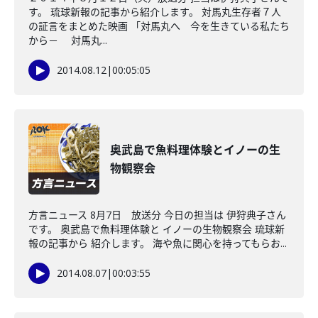
す。 琉球新報の記事から紹介します。 対馬丸生存者７人
の証言をまとめた映画 「対馬丸へ 今を生きている私たち
から－ 対馬丸...
2014.08.12
|
00:05:05
奥武島で魚料理体験とイノーの生
物観察会
方言ニュース 8月7日 放送分 今日の担当は 伊狩典子さん
です。 奥武島で魚料理体験と イノーの生物観察会 琉球新
報の記事から 紹介します。 海や魚に関心を持ってもらお...
2014.08.07
|
00:03:55