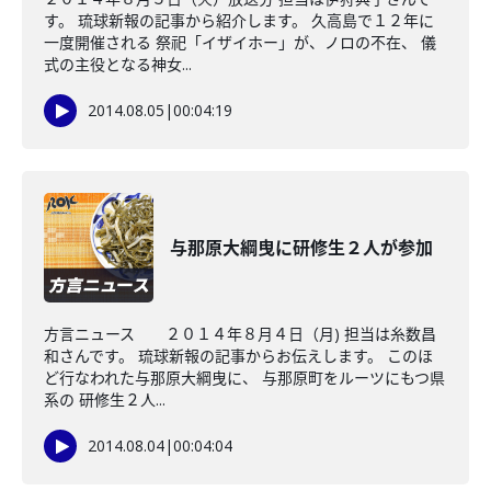
す。 琉球新報の記事から紹介します。 久高島で１２年に
一度開催される 祭祀「イザイホー」が、ノロの不在、 儀
式の主役となる神女...
2014.08.05
|
00:04:19
与那原大綱曳に研修生２人が参加
方言ニュース ２０１４年８月４日（月) 担当は糸数昌
和さんです。 琉球新報の記事からお伝えします。 このほ
ど行なわれた与那原大綱曳に、 与那原町をルーツにもつ県
系の 研修生２人...
2014.08.04
|
00:04:04