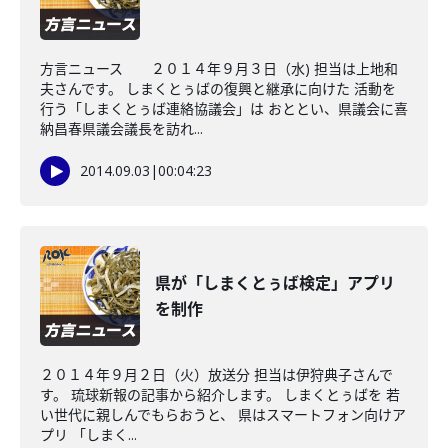
方言ニュース ２０１４年９月３日（水) 担当は上地和
夫さんです。 しまくとぅばの復興と継承に向けた 活動を
行う「しまくとぅば連絡協議会」は おととい、県議会に喜
納昌春県議会議長を訪れ...
2014.09.03
|
00:04:23
県が「しまくとぅば検定」アプリ
を制作
２０１４年９月２日（火）放送分 担当は伊狩典子さんで
す。 琉球新報の記事から紹介します。 しまくとぅばを 若
い世代に親しんでもらおうと、 県はスマートフォン向けア
プリ 「しまく...