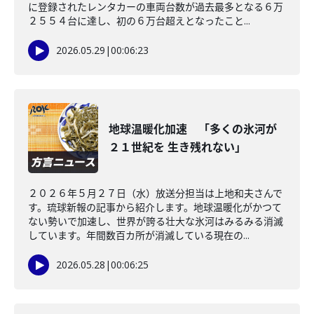
に登録されたレンタカーの車両台数が過去最多となる６万
２５５４台に達し、初の６万台超えとなったこと...
2026.05.29
|
00:06:23
地球温暖化加速 「多くの氷河が
２１世紀を 生き残れない」
２０２６年５月２７日（水）放送分担当は上地和夫さんで
す。琉球新報の記事から紹介します。地球温暖化がかつて
ない勢いで加速し、世界が誇る壮大な氷河はみるみる消滅
しています。年間数百カ所が消滅している現在の...
2026.05.28
|
00:06:25