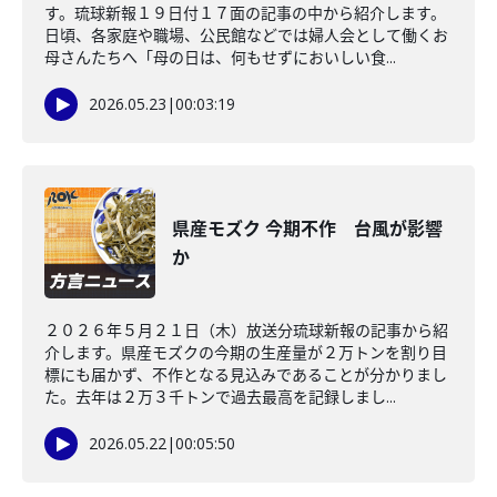
す。琉球新報１９日付１７面の記事の中から紹介します。
日頃、各家庭や職場、公民館などでは婦人会として働くお
母さんたちへ「母の日は、何もせずにおいしい食...
2026.05.23
|
00:03:19
県産モズク 今期不作 台風が影響
か
２０２６年５月２１日（木）放送分琉球新報の記事から紹
介します。県産モズクの今期の生産量が２万トンを割り目
標にも届かず、不作となる見込みであることが分かりまし
た。去年は２万３千トンで過去最高を記録しまし...
2026.05.22
|
00:05:50