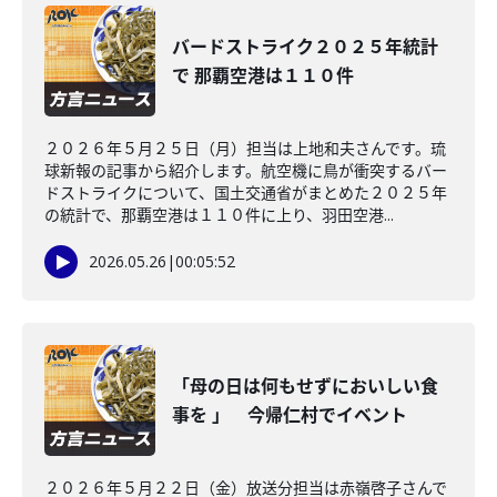
バードストライク２０２５年統計
で 那覇空港は１１０件
２０２６年５月２５日（月）担当は上地和夫さんです。琉
球新報の記事から紹介します。航空機に鳥が衝突するバー
ドストライクについて、国土交通省がまとめた２０２５年
の統計で、那覇空港は１１０件に上り、羽田空港...
2026.05.26
|
00:05:52
「母の日は何もせずにおいしい食
事を 」 今帰仁村でイベント
２０２６年５月２２日（金）放送分担当は赤嶺啓子さんで