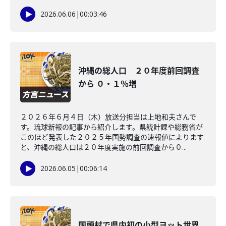
2026.06.06
|
00:03:46
沖縄の総人口 ２０年度前回調査
から ０・１％増
２０２６年６月４日（木）放送分担当は上地和夫さんで
す。琉球新報の記事から紹介します。県統計課や総務省が
このほど発表した２０２５年国勢調査の速報値によります
と、沖縄の総人口は２０年度実施の前回調査から０...
2026.06.05
|
00:06:14
国頭村で県内初の小型ヨット世界