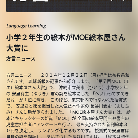
Language Learning
小学２年生の絵本がMOE絵本屋さん
大賞に
方言ニュース
方言ニュース ２０１４年１２月２２日（月) 担当は糸数昌和
さんです。 琉球新報の記事から紹介します。 「第７回MOE（モ
エ）絵本屋さん大賞」で、 沖縄市立美東（びとう）小学校２年
の 安里有生（ゆうき）君の詩を絵本にした 「へいわってすてき
だね」が１位に輝き、 このほど、東京都内で行なわれた授賞式
で、 安里君と絵を担当した人気絵本作家の 長谷川義史（よしふ
み）さんに盾が贈られました。 「MOE絵本屋さん大賞」は、 絵
本とキャラクターの雑誌「MOE」が 全国の絵本専門店や書店の
児童書担当者にアンケートを行い、 最も支持された新刊絵本３
０冊を決定し、 ランキング化するものです。 授賞式で安里君は
自身の詩を朗読し、 あいさつした長谷川さんは、 「絵本は時代