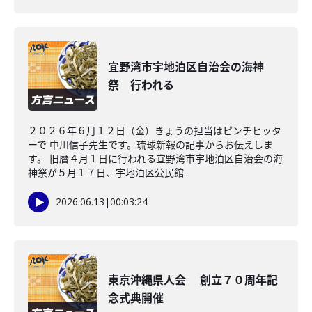
宜野湾市宇地泊区自治会の海神
祭 行われる
２０２６年６月１２日（金）きょうの担当はピンチヒッタ
ーで 中川信子先生です。琉球新報の記事からお伝えしま
す。 旧暦４月１日に行われる宜野湾市宇地泊区自治会の海
神祭が５月１７日、宇地泊区公民館...
2026.06.13
|
00:03:24
東京沖縄県人会 創立７０周年記
念式典開催