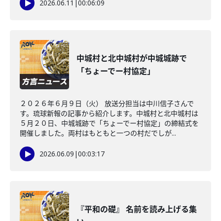
2026.06.11
|
00:06:09
中城村と北中城村が中城城跡で
「ちょーでー村協定」
２０２６年６月９日（火） 放送分担当は中川信子さんで
す。琉球新報の記事から紹介します。中城村と北中城村は
５月２０日、中城城跡で「ちょーでー村協定」の締結式を
開催しました。両村はもともと一つの村だでしが...
2026.06.09
|
00:03:17
『平和の礎』 名前を読み上げる集