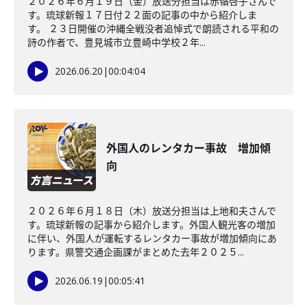
２０２６年６月１９日（金）放送分担当は赤嶺啓子さんで
す。琉球新報１７日付２２面の記事の中から紹介しま
す。 ２３日開催の沖縄全戦没者追悼式で朗読される平和の
詩の作者で、豊見城市立豊崎中学校２年...
2026.06.20
|
00:04:04
外国人のレンタカー事故 増加傾
向
２０２６年６月１８日（木）放送分担当は上地和夫さんで
す。琉球新報の記事から紹介します。外国人観光客の増加
に伴い、外国人が運転するレンタカー事故が増加傾向にあ
ります。県警交通企画課がまとめた去年２０２５...
2026.06.19
|
00:05:41