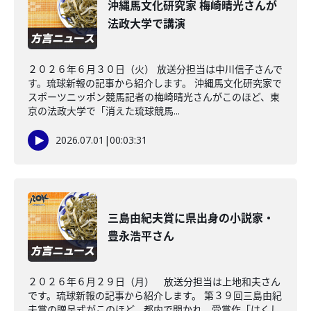
沖縄馬文化研究家 梅崎晴光さんが
法政大学で講演
２０２６年６月３０日（火） 放送分担当は中川信子さんで
す。琉球新報の記事から紹介します。 沖縄馬文化研究家で
スポーツニッポン競馬記者の梅崎晴光さんがこのほど、東
京の法政大学で「消えた琉球競馬...
2026.07.01
|
00:03:31
三島由紀夫賞に県出身の小説家・
豊永浩平さん
２０２６年６月２９日（月） 放送分担当は上地和夫さん
です。琉球新報の記事から紹介します。 第３９回三島由紀
夫賞の贈呈式がこのほど、都内で開かれ、受賞作「はくし