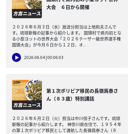
大会 ６日から開催
２０２６年６月３日（水）放送分担当は上地和夫さんで
す。琉球新報の記事から紹介します。 国頭村で県内初とな
る小型ヨットの世界大会「２０２６テーザー級世界選手権
国頭大会」が今月６日から１２日、オ...
2026.06.04
|
00:06:03
第１次ボリビア移民の長嶺爲泰さ
ん（８３歳）特別講話
２０２６年６月２日（火）担当は中川信子さんです。琉球
新報の記事から紹介します。 神奈川県在住で、１９５４年
の第１次ボリビア移民として渡航した長嶺爲泰さん（８