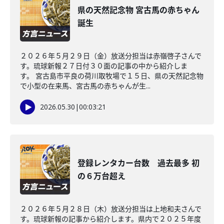
県の天然記念物 宮古馬の赤ちゃん
誕生
２０２６年５月２９日（金）放送分担当は赤嶺啓子さんで
す。琉球新報２７日付３０面の記事の中から紹介しま
す。 宮古島市平良の荷川取牧場で１５日、県の天然記念物
で小型の在来馬、宮古馬の赤ちゃんが生...
2026.05.30
|
00:03:21
登録レンタカー台数 過去最多 初
の６万台超え
２０２６年５月２８日（木）放送分担当は上地和夫さんで
す。琉球新報の記事から紹介します。県内で２０２５年度