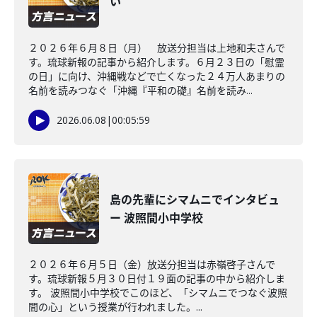
い
２０２６年６月８日（月） 放送分担当は上地和夫さんで
す。琉球新報の記事から紹介します。６月２３日の「慰霊
の日」に向け、沖縄戦などで亡くなった２４万人あまりの
名前を読みつなぐ「沖縄『平和の礎』名前を読み...
2026.06.08
|
00:05:59
島の先輩にシマムニでインタビュ
ー 波照間小中学校
２０２６年６月５日（金）放送分担当は赤嶺啓子さんで
す。琉球新報５月３０日付１９面の記事の中から紹介しま
す。 波照間小中学校でこのほど、「シマムニでつなぐ波照
間の心」という授業が行われました。...