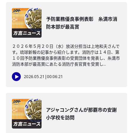
予防業務優良事例表彰 糸満市消
防本部が最高賞
２０２６年５月２０日（水）放送分担当は上地和夫さんで
す。琉球新報の記事から紹介します。消防庁は１４日、第
１０回予防業務優良事例表彰の受賞団体を発表し、糸満市
消防本部が最高賞にあたる消防庁長官賞を受賞し...
2026.05.21
|
00:06:21
アジャコングさんが那覇市の安謝
小学校を訪問