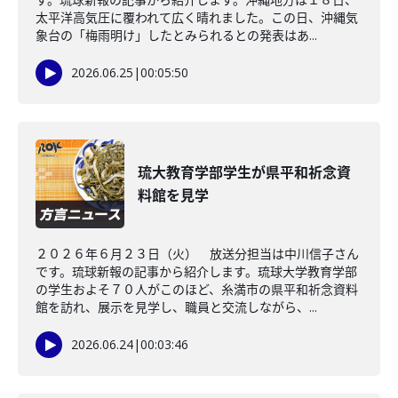
太平洋高気圧に覆われて広く晴れました。この日、沖縄気
象台の「梅雨明け」したとみられるとの発表はあ...
2026.06.25
|
00:05:50
琉大教育学部学生が県平和祈念資
料館を見学
２０２６年６月２３日（火） 放送分担当は中川信子さん
です。琉球新報の記事から紹介します。琉球大学教育学部
の学生およそ７０人がこのほど、糸満市の県平和祈念資料
館を訪れ、展示を見学し、職員と交流しながら、...
2026.06.24
|
00:03:46