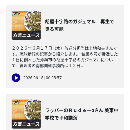
胡屋十字路のガジュマル 再生で
きる可能
２０２６年６月１７日（水）放送分担当は上地和夫さんで
す。琉球新報の記事から紹介します。 台風６号が接近した
１日に倒木した沖縄市の胡屋十字路のガジュマルについ
て、管理者の南部国道事務所は１２日...
2026.06.18
|
00:05:57
ラッパーのＲｕｄｅーαさん 美東中
学校で平和講演