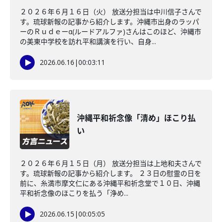
２０２６年６月１６日（火） 放送分担当は中川信子さんで
す。琉球新報の記事から紹介します。沖縄市出身のラッパ
ーのＲｕｄｅーα(ルードアルファ)さんはこのほど、沖縄市
の美東中学校を訪れ平和講演を行い、自身...
2026.06.16
|
00:03:11
沖縄平和祈念像「清め」ほこり払
い
２０２６年６月１５日（月） 放送分担当は上地和夫さんで
す。琉球新報の記事から紹介します。 ２３日の慰霊の日を
前に、糸満市摩文仁にある沖縄平和祈念堂で１０日、沖縄
平和祈念像のほこりを払う「浄め...
2026.06.15
|
00:05:05