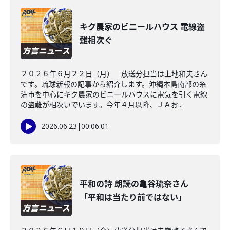
キク農家のビニールハウス 電線盗
難相次ぐ
２０２６年６月２２日（月） 放送分担当は上地和夫さん
です。琉球新報の記事から紹介します。沖縄本島南部の糸
満市を中心にキク農家のビニールハウスに電気を引く電線
の盗難が相次いでいます。今年４月以降、ＪＡお...
2026.06.23
|
00:06:01
平和の詩 朗読の亀谷琉奈さん
「平和は当たり前ではない」