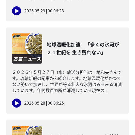
2026.05.29
|
00:06:23
地球温暖化加速 「多くの氷河が
２１世紀を 生き残れない」
２０２６年５月２７日（水）放送分担当は上地和夫さんで
す。琉球新報の記事から紹介します。地球温暖化がかつて
ない勢いで加速し、世界が誇る壮大な氷河はみるみる消滅
しています。年間数百カ所が消滅している現在の...
2026.05.28
|
00:06:25