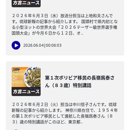
２０２６年６月３日（水）放送分担当は上地和夫さんで
す。琉球新報の記事から紹介します。 国頭村で県内初とな
る小型ヨットの世界大会「２０２６テーザー級世界選手権
国頭大会」が今月６日から１２日、オ...
2026.06.04
|
00:06:03
第１次ボリビア移民の長嶺爲泰さ
ん（８３歳）特別講話
２０２６年６月２日（火）担当は中川信子さんです。琉球
新報の記事から紹介します。 神奈川県在住で、１９５４年
の第１次ボリビア移民として渡航した長嶺爲泰さん（８
３）歳の特別講話がこのほど、東京都...