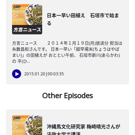
日本一早い田植え 石垣市で始ま
る
方言ニュース ２０１４年１月１９日(月)放送分 担当は
糸数昌和さんです。 日本一早い「超早場米(ちょうはやば
まい)」の田植えが おととい午前、 石垣市新川(あらかわ)
の 平(ひ...
2015.01.20
|
00:03:35
Other Episodes
沖縄馬文化研究家 梅崎晴光さんが
法政大学で講演