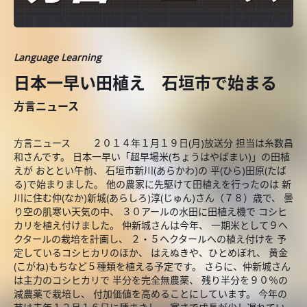
Language Learning
日本一早い田植え 石垣市で始まる
方言ニュース
方言ニュース ２０１４年１月１９日(月)放送分 担当は糸数昌
和さんです。 日本一早い「超早場米(ちょうはやばまい)」の田植
えが おととい午前、 石垣市新川(あらかわ)の 平(ひら)田原(たば
る)で始まりました。 他の農家に先駆けて田植えを行ったのは 新
川に住む仲(なか)新城(あらしろ)淳(じゅん)さん（７８）歳で、 曇
り空の肌寒い天気の中、 ３０アールの水田に田植え機で コシヒ
カリを植え付けました。 仲新城さんは今年、 一期米として９ヘ
クタールの栽培を計画し、 ２・５ヘクタールへの植え付けを 予
定しているコシヒカリのほか、 はえぬきや、ひとめぼれ、 黄金
(こがね)もちなど５種類を植える予定です。 さらに、仲新城さん
は主力のコシヒカリで 半分を完全無農薬、 残り半分を９０％の
減農薬で栽培し、 付加価値を高めることにしています。 今年の