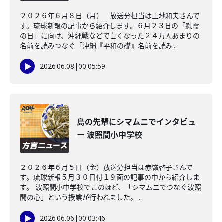
２０２６年６月８日（月） 放送分担当は上地和夫さんで
す。琉球新報の記事から紹介します。６月２３日の「慰霊
の日」に向け、沖縄戦などで亡くなった２４万人あまりの
名前を読みつなぐ「沖縄『平和の礎』名前を読み...
2026.06.08
|
00:05:59
島の先輩にシマムニでインタビュ
ー 波照間小中学校
２０２６年６月５日（金）放送分担当は赤嶺啓子さんで
す。琉球新報５月３０日付１９面の記事の中から紹介しま
す。 波照間小中学校でこのほど、「シマムニでつなぐ波照
間の心」という授業が行われました。...
2026.06.06
|
00:03:46