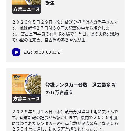
誕生
２０２６年５月２９日（金）放送分担当は赤嶺啓子さんで
す。琉球新報２７日付３０面の記事の中から紹介しま
す。 宮古島市平良の荷川取牧場で１５日、県の天然記念物
で小型の在来馬、宮古馬の赤ちゃんが生...
2026.05.30
|
00:03:21
登録レンタカー台数 過去最多 初
の６万台超え
２０２６年５月２８日（木）放送分担当は上地和夫さんで
す。琉球新報の記事から紹介します。県内で２０２５年度
に登録されたレンタカーの車両台数が過去最多となる６万
２５５４台に達し、初の６万台超えとなったこと...