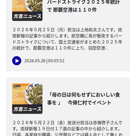
バードストライク２０２５年統計
で 那覇空港は１１０件
２０２６年５月２５日（月）担当は上地和夫さんです。琉
球新報の記事から紹介します。航空機に鳥が衝突するバー
ドストライクについて、国土交通省がまとめた２０２５年
の統計で、那覇空港は１１０件に上り、羽田空港...
2026.05.26
|
00:05:52
「母の日は何もせずにおいしい食
事を 」 今帰仁村でイベント
２０２６年５月２２日（金）放送分担当は赤嶺啓子さんで
す。琉球新報１９日付１７面の記事の中から紹介します。
日頃、各家庭や職場、公民館などでは婦人会として働くお