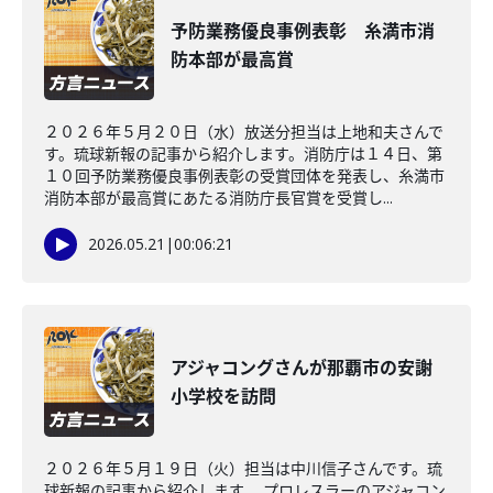
予防業務優良事例表彰 糸満市消
防本部が最高賞
２０２６年５月２０日（水）放送分担当は上地和夫さんで
す。琉球新報の記事から紹介します。消防庁は１４日、第
１０回予防業務優良事例表彰の受賞団体を発表し、糸満市
消防本部が最高賞にあたる消防庁長官賞を受賞し...
2026.05.21
|
00:06:21
アジャコングさんが那覇市の安謝
小学校を訪問
２０２６年５月１９日（火）担当は中川信子さんです。琉
球新報の記事から紹介します。 プロレスラーのアジャコン