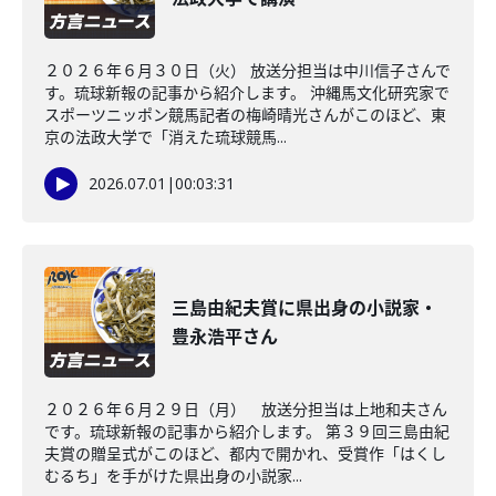
２０２６年６月３０日（火） 放送分担当は中川信子さんで
す。琉球新報の記事から紹介します。 沖縄馬文化研究家で
スポーツニッポン競馬記者の梅崎晴光さんがこのほど、東
京の法政大学で「消えた琉球競馬...
2026.07.01
|
00:03:31
三島由紀夫賞に県出身の小説家・
豊永浩平さん
２０２６年６月２９日（月） 放送分担当は上地和夫さん
です。琉球新報の記事から紹介します。 第３９回三島由紀
夫賞の贈呈式がこのほど、都内で開かれ、受賞作「はくし
むるち」を手がけた県出身の小説家...