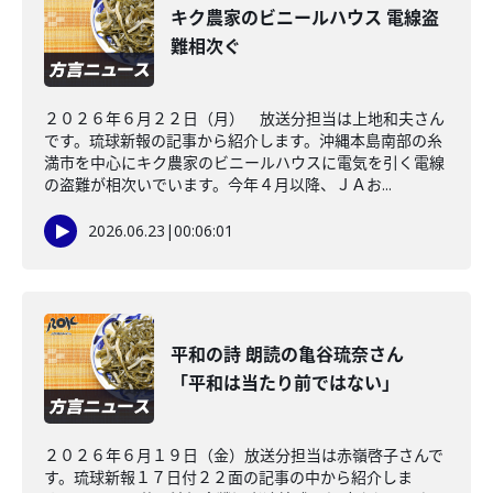
キク農家のビニールハウス 電線盗
難相次ぐ
２０２６年６月２２日（月） 放送分担当は上地和夫さん
です。琉球新報の記事から紹介します。沖縄本島南部の糸
満市を中心にキク農家のビニールハウスに電気を引く電線
の盗難が相次いでいます。今年４月以降、ＪＡお...
2026.06.23
|
00:06:01
平和の詩 朗読の亀谷琉奈さん
「平和は当たり前ではない」
２０２６年６月１９日（金）放送分担当は赤嶺啓子さんで
す。琉球新報１７日付２２面の記事の中から紹介しま