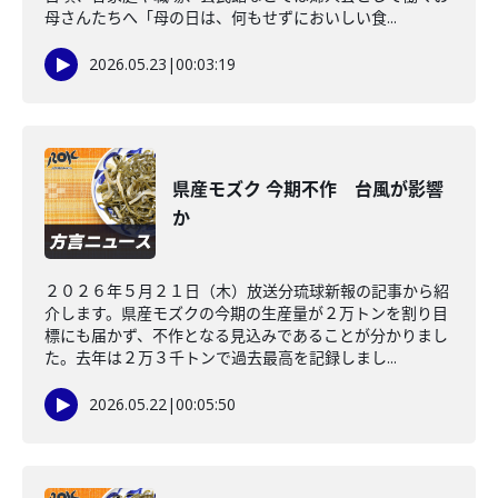
母さんたちへ「母の日は、何もせずにおいしい食...
2026.05.23
|
00:03:19
県産モズク 今期不作 台風が影響
か
２０２６年５月２１日（木）放送分琉球新報の記事から紹
介します。県産モズクの今期の生産量が２万トンを割り目
標にも届かず、不作となる見込みであることが分かりまし
た。去年は２万３千トンで過去最高を記録しまし...
2026.05.22
|
00:05:50