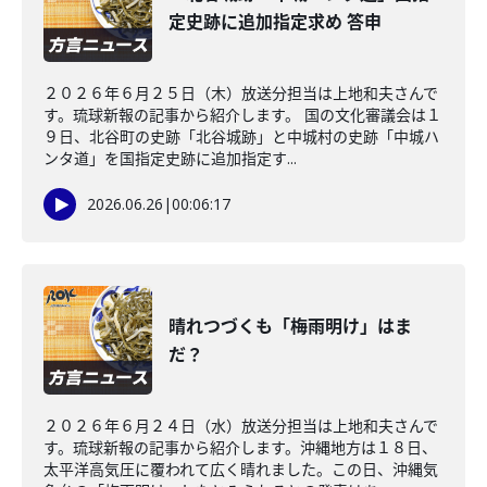
定史跡に追加指定求め 答申
２０２６年６月２５日（木）放送分担当は上地和夫さんで
す。琉球新報の記事から紹介します。 国の文化審議会は１
９日、北谷町の史跡「北谷城跡」と中城村の史跡「中城ハ
ンタ道」を国指定史跡に追加指定す...
2026.06.26
|
00:06:17
晴れつづくも「梅雨明け」はま
だ？
２０２６年６月２４日（水）放送分担当は上地和夫さんで
す。琉球新報の記事から紹介します。沖縄地方は１８日、
太平洋高気圧に覆われて広く晴れました。この日、沖縄気