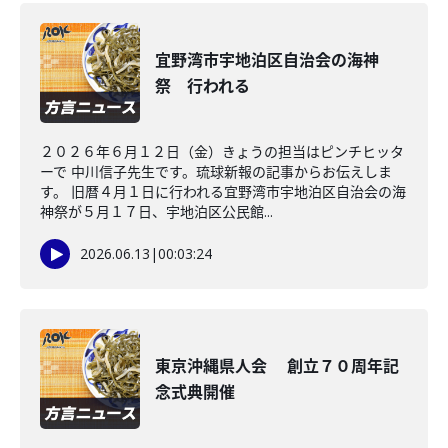
宜野湾市宇地泊区自治会の海神
祭 行われる
２０２６年６月１２日（金）きょうの担当はピンチヒッタ
ーで 中川信子先生です。琉球新報の記事からお伝えしま
す。 旧暦４月１日に行われる宜野湾市宇地泊区自治会の海
神祭が５月１７日、宇地泊区公民館...
2026.06.13
|
00:03:24
東京沖縄県人会 創立７０周年記
念式典開催