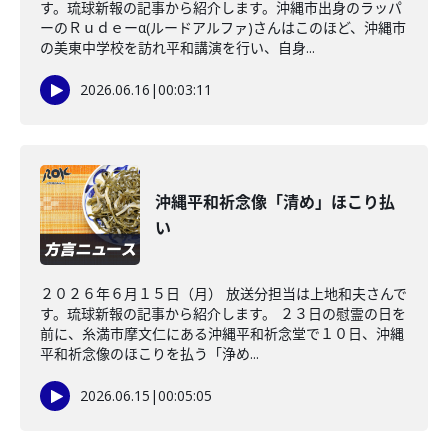
す。琉球新報の記事から紹介します。沖縄市出身のラッパ
ーのＲｕｄｅーα(ルードアルファ)さんはこのほど、沖縄市
の美東中学校を訪れ平和講演を行い、自身...
2026.06.16
|
00:03:11
沖縄平和祈念像「清め」ほこり払
い
２０２６年６月１５日（月） 放送分担当は上地和夫さんで
す。琉球新報の記事から紹介します。 ２３日の慰霊の日を
前に、糸満市摩文仁にある沖縄平和祈念堂で１０日、沖縄
平和祈念像のほこりを払う「浄め...
2026.06.15
|
00:05:05