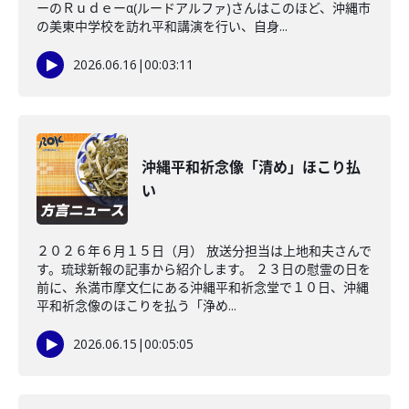
ーのＲｕｄｅーα(ルードアルファ)さんはこのほど、沖縄市
の美東中学校を訪れ平和講演を行い、自身...
2026.06.16
|
00:03:11
沖縄平和祈念像「清め」ほこり払
い
２０２６年６月１５日（月） 放送分担当は上地和夫さんで
す。琉球新報の記事から紹介します。 ２３日の慰霊の日を
前に、糸満市摩文仁にある沖縄平和祈念堂で１０日、沖縄
平和祈念像のほこりを払う「浄め...
2026.06.15
|
00:05:05