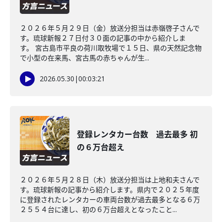
２０２６年５月２９日（金）放送分担当は赤嶺啓子さんで
す。琉球新報２７日付３０面の記事の中から紹介しま
す。 宮古島市平良の荷川取牧場で１５日、県の天然記念物
で小型の在来馬、宮古馬の赤ちゃんが生...
2026.05.30
|
00:03:21
登録レンタカー台数 過去最多 初
の６万台超え
２０２６年５月２８日（木）放送分担当は上地和夫さんで
す。琉球新報の記事から紹介します。県内で２０２５年度
に登録されたレンタカーの車両台数が過去最多となる６万
２５５４台に達し、初の６万台超えとなったこと...