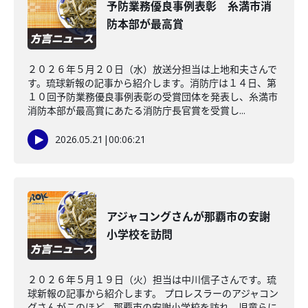
予防業務優良事例表彰 糸満市消
防本部が最高賞
２０２６年５月２０日（水）放送分担当は上地和夫さんで
す。琉球新報の記事から紹介します。消防庁は１４日、第
１０回予防業務優良事例表彰の受賞団体を発表し、糸満市
消防本部が最高賞にあたる消防庁長官賞を受賞し...
2026.05.21
|
00:06:21
アジャコングさんが那覇市の安謝
小学校を訪問
２０２６年５月１９日（火）担当は中川信子さんです。琉
球新報の記事から紹介します。 プロレスラーのアジャコン
グさんがこのほど、那覇市の安謝小学校を訪れ、児童らに