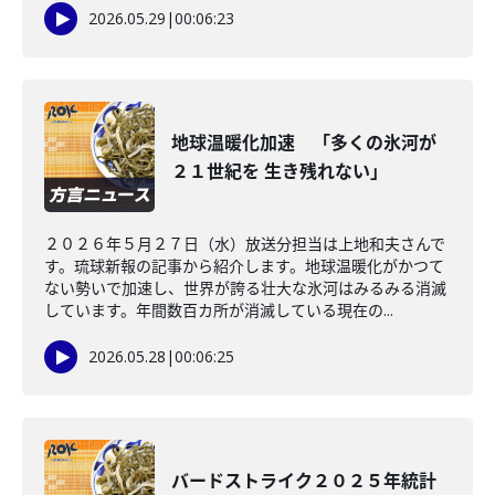
2026.05.29
|
00:06:23
地球温暖化加速 「多くの氷河が
２１世紀を 生き残れない」
２０２６年５月２７日（水）放送分担当は上地和夫さんで
す。琉球新報の記事から紹介します。地球温暖化がかつて
ない勢いで加速し、世界が誇る壮大な氷河はみるみる消滅
しています。年間数百カ所が消滅している現在の...
2026.05.28
|
00:06:25
バードストライク２０２５年統計