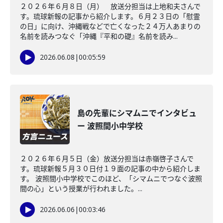
２０２６年６月８日（月） 放送分担当は上地和夫さんで
す。琉球新報の記事から紹介します。６月２３日の「慰霊
の日」に向け、沖縄戦などで亡くなった２４万人あまりの
名前を読みつなぐ「沖縄『平和の礎』名前を読み...
2026.06.08
|
00:05:59
島の先輩にシマムニでインタビュ
ー 波照間小中学校
２０２６年６月５日（金）放送分担当は赤嶺啓子さんで
す。琉球新報５月３０日付１９面の記事の中から紹介しま
す。 波照間小中学校でこのほど、「シマムニでつなぐ波照
間の心」という授業が行われました。...
2026.06.06
|
00:03:46