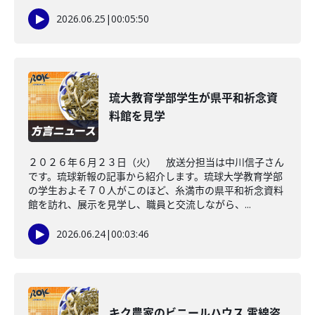
2026.06.25
|
00:05:50
琉大教育学部学生が県平和祈念資
料館を見学
２０２６年６月２３日（火） 放送分担当は中川信子さん
です。琉球新報の記事から紹介します。琉球大学教育学部
の学生およそ７０人がこのほど、糸満市の県平和祈念資料
館を訪れ、展示を見学し、職員と交流しながら、...
2026.06.24
|
00:03:46
キク農家のビニールハウス 電線盗