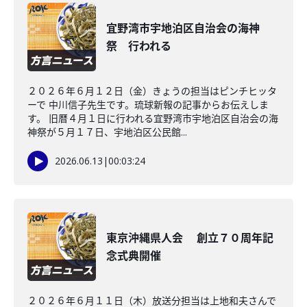
宜野湾市宇地泊区自治会の海神
祭 行われる
２０２６年６月１２日（金）きょうの担当はピンチヒッタ
ーで 中川信子先生です。琉球新報の記事からお伝えしま
す。 旧暦４月１日に行われる宜野湾市宇地泊区自治会の海
神祭が５月１７日、宇地泊区公民館...
2026.06.13
|
00:03:24
東京沖縄県人会 創立７０周年記
念式典開催
２０２６年６月１１日（木）放送分担当は上地和夫さんで