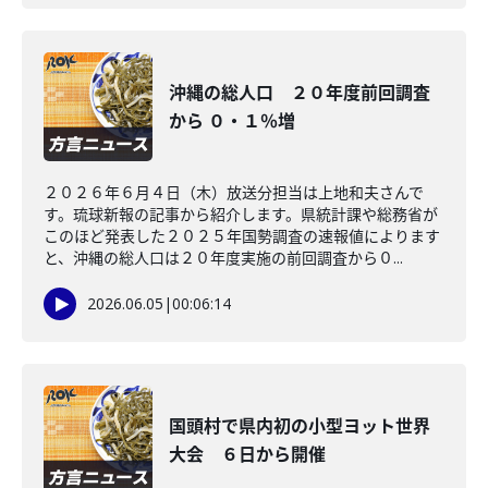
沖縄の総人口 ２０年度前回調査
から ０・１％増
２０２６年６月４日（木）放送分担当は上地和夫さんで
す。琉球新報の記事から紹介します。県統計課や総務省が
このほど発表した２０２５年国勢調査の速報値によります
と、沖縄の総人口は２０年度実施の前回調査から０...
2026.06.05
|
00:06:14
国頭村で県内初の小型ヨット世界
大会 ６日から開催