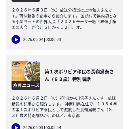
２０２６年６月３日（水）放送分担当は上地和夫さんで
す。琉球新報の記事から紹介します。 国頭村で県内初とな
る小型ヨットの世界大会「２０２６テーザー級世界選手権
国頭大会」が今月６日から１２日、オ...
2026.06.04
|
00:06:03
第１次ボリビア移民の長嶺爲泰さ
ん（８３歳）特別講話
２０２６年６月２日（火）担当は中川信子さんです。琉球
新報の記事から紹介します。 神奈川県在住で、１９５４年
の第１次ボリビア移民として渡航した長嶺爲泰さん（８
３）歳の特別講話がこのほど、東京都...
2026.06.03
|
00:05:54