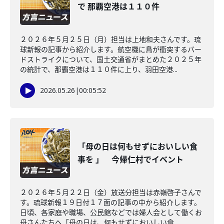
で 那覇空港は１１０件
２０２６年５月２５日（月）担当は上地和夫さんです。琉
球新報の記事から紹介します。航空機に鳥が衝突するバー
ドストライクについて、国土交通省がまとめた２０２５年
の統計で、那覇空港は１１０件に上り、羽田空港...
2026.05.26
|
00:05:52
「母の日は何もせずにおいしい食
事を 」 今帰仁村でイベント
２０２６年５月２２日（金）放送分担当は赤嶺啓子さんで
す。琉球新報１９日付１７面の記事の中から紹介します。
日頃、各家庭や職場、公民館などでは婦人会として働くお
母さんたちへ「母の日は、何もせずにおいしい食...