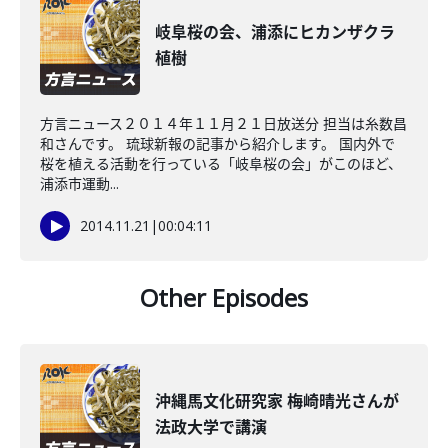
岐阜桜の会、浦添にヒカンザクラ
植樹
方言ニュース２０１４年１１月２１日放送分 担当は糸数昌
和さんです。 琉球新報の記事から紹介します。 国内外で
桜を植える活動を行っている「岐阜桜の会」がこのほど、
浦添市運動...
2014.11.21
|
00:04:11
Other Episodes
沖縄馬文化研究家 梅崎晴光さんが
法政大学で講演