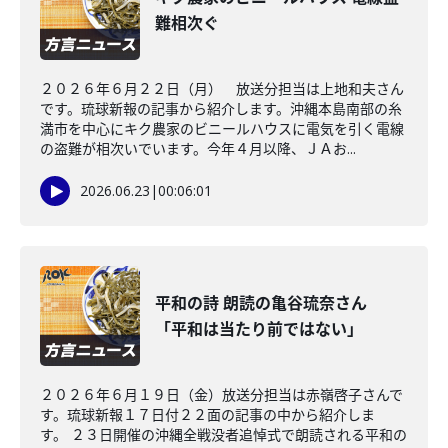
難相次ぐ
２０２６年６月２２日（月） 放送分担当は上地和夫さん
です。琉球新報の記事から紹介します。沖縄本島南部の糸
満市を中心にキク農家のビニールハウスに電気を引く電線
の盗難が相次いでいます。今年４月以降、ＪＡお...
2026.06.23
|
00:06:01
平和の詩 朗読の亀谷琉奈さん
「平和は当たり前ではない」
２０２６年６月１９日（金）放送分担当は赤嶺啓子さんで
す。琉球新報１７日付２２面の記事の中から紹介しま
す。 ２３日開催の沖縄全戦没者追悼式で朗読される平和の