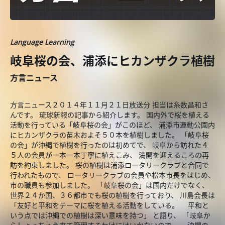
Language Learning
岐阜桜の会、浦添にヒカンザクラ植樹
方言ニュース
方言ニュース２０１４年１１月２１日放送分 担当は糸数昌和さ
んです。 琉球新報の記事から紹介します。 国内外で桜を植える
活動を行っている「岐阜桜の会」がこのほど、 浦添市運動公園内
にヒカンザクラの苗木およそ５０本を植樹しました。 「岐阜桜
の会」が沖縄で植樹を行ったのは初めてで、 岐阜から訪れた４
５人の会員が一本一本丁寧に植えこみ、 満開を迎えるころの再
訪を約束しました。 桜の植樹は浦添ロータリークラブと合同で
行われたもので、 ロータリークラブの会員や松本市長をはじめ、
市の職員も参加しました。 「岐阜桜の会」は国内だけでなく、
世界２４か国、３６都市でも桜の植樹を行っており、 川島会長は
「友好と平和をテーマに桜を植える活動をしている。 平和と
いう点では沖縄での植樹は深い意味を持つ」 と語り、 「岐阜か