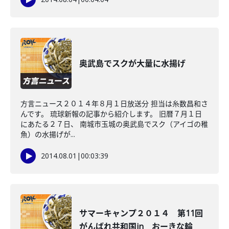
奥武島でスクが大量に水揚げ
方言ニュース２０１４年８月１日放送分 担当は糸数昌和さ
んです。 琉球新報の記事から紹介します。 旧暦７月１日
にあたる２７日、 南城市玉城の奥武島でスク（アイゴの稚
魚）の水揚げが...
2014.08.01
|
00:03:39
サマーキャンプ２０１４ 第11回
がんばれ共和国in おーきな輪