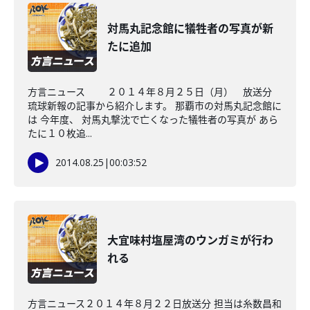
対馬丸記念館に犠牲者の写真が新
たに追加
方言ニュース ２０１４年８月２５日（月） 放送分
琉球新報の記事から紹介します。 那覇市の対馬丸記念館に
は 今年度、 対馬丸撃沈で亡くなった犠牲者の写真が あら
たに１０枚追...
2014.08.25
|
00:03:52
大宜味村塩屋湾のウンガミが行わ
れる
方言ニュース２０１４年８月２２日放送分 担当は糸数昌和