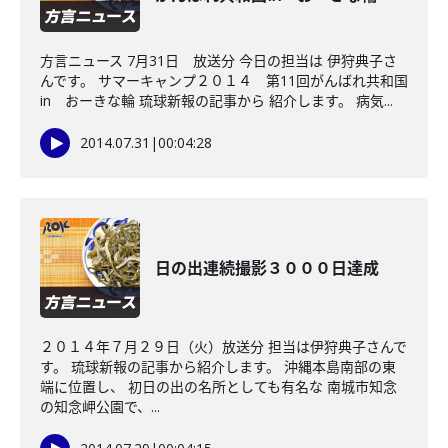
方言ニュース 7月31日 放送分 今日の担当は 伊狩典子さ
んです。 サマーキャンプ２０１４ 第11回がんばれ共和国
in おーきな輪 琉球新報の記事から 紹介します。 病気...
2014.07.31
|
00:04:28
日の出連続撮影３０００日達成
２０１４年７月２９日（火）放送分 担当は伊狩典子さんで
す。 琉球新報の記事から紹介します。 沖縄本島南部の東
端に位置し、 初日の出の名所としても有名な 南城市知念
の知念岬公園で、...