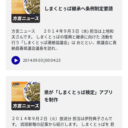
しまくとぅば継承へ条例制定要請
方言ニュース ２０１４年９月３日（水) 担当は上地和
夫さんです。 しまくとぅばの復興と継承に向けた 活動を
行う「しまくとぅば連絡協議会」は おととい、県議会に喜
納昌春県議会議長を訪れ...
2014.09.03
|
00:04:23
県が「しまくとぅば検定」アプリ
を制作
２０１４年９月２日（火）放送分 担当は伊狩典子さんで
す。 琉球新報の記事から紹介します。 しまくとぅばを 若