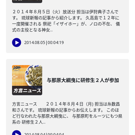
２０１４年８月５日（火）放送分 担当は伊狩典子さんで
す。 琉球新報の記事から紹介します。 久高島で１２年に
一度開催される 祭祀「イザイホー」が、ノロの不在、 儀
式の主役となる神女...
2014.08.05
|
00:04:19
与那原大綱曳に研修生２人が参加
方言ニュース ２０１４年８月４日（月) 担当は糸数昌
和さんです。 琉球新報の記事からお伝えします。 このほ
ど行なわれた与那原大綱曳に、 与那原町をルーツにもつ県
系の 研修生２人...
2014.08.04
|
00:04:04