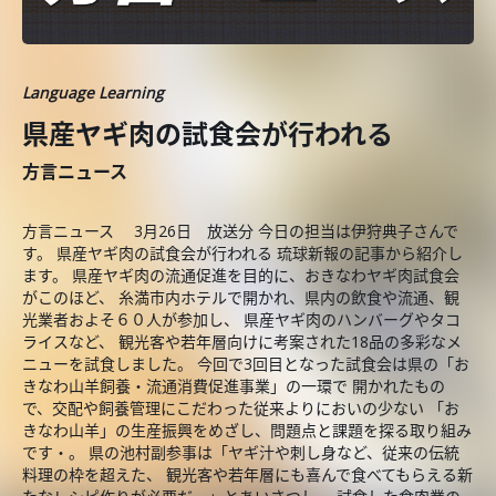
Language Learning
県産ヤギ肉の試食会が行われる
方言ニュース
方言ニュース 3月26日 放送分 今日の担当は伊狩典子さんで
す。 県産ヤギ肉の試食会が行われる 琉球新報の記事から紹介し
ます。 県産ヤギ肉の流通促進を目的に、おきなわヤギ肉試食会
がこのほど、 糸満市内ホテルで開かれ、県内の飲食や流通、観
光業者およそ６０人が参加し、 県産ヤギ肉のハンバーグやタコ
ライスなど、 観光客や若年層向けに考案された18品の多彩なメ
ニューを試食しました。 今回で3回目となった試食会は県の「お
きなわ山羊飼養・流通消費促進事業」の一環で 開かれたもの
で、交配や飼養管理にこだわった従来よりにおいの少ない 「お
きなわ山羊」の生産振興をめざし、問題点と課題を探る取り組み
です・。 県の池村副参事は「ヤギ汁や刺し身など、従来の伝統
料理の枠を超えた、 観光客や若年層にも喜んで食べてもらえる新