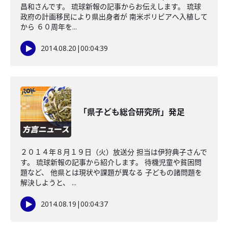
昌和さんです。 琉球新報の記事からお伝えします。 琉球
政府の計画移民により県出身者が 南米ボリビアへ入植して
から ６０周年を...
2014.08.20
|
00:04:39
「県子ども総合研究所」発足
２０１４年８月１９日（火）放送分 担当は伊狩典子さんで
す。 琉球新報の記事から紹介します。 待機児童や貧困問
題など、 他県とは現状や課題が異なる 子どもの諸問題を
解決しようと、 ...
2014.08.19
|
00:04:37