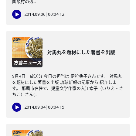
国頭村の辺...
2014.09.06
|
00:04:12
対馬丸を題材にした著書を出版
9月4日 放送分 今日の担当は 伊狩典子さんです。 対馬丸
を題材にした著書を出版 琉球新報の記事から 紹介しま
す。 那覇市在住で、児童文学作家の入江幸子（いりえ・さ
ちこ）さん(...
2014.09.04
|
00:04:15