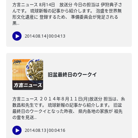
方言ニュース 8月14日 放送分 今日の担当は 伊狩典子さ
んです。 琉球新報の記事から紹介します。 泡盛を世界無
形文化遺産に 登録するため、 準備委員会が発足される
黒...
2014.08.14
|
00:04:13
旧盆最終日のウークイ
方言ニュース ２０１４年８月１１日(月)放送分 担当は、糸
数昌和先生です。 琉球新報の記事から紹介します。 旧盆
最終日のウークイとなった昨夜、 県内各地の家族が 祖先
の霊を見送...
2014.08.13
|
00:04:16