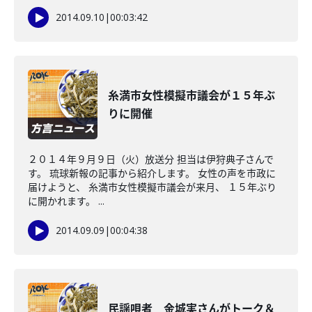
2014.09.10
|
00:03:42
糸満市女性模擬市議会が１５年ぶ
りに開催
２０１４年９月９日（火）放送分 担当は伊狩典子さんで
す。 琉球新報の記事から紹介します。 女性の声を市政に
届けようと、 糸満市女性模擬市議会が来月、 １５年ぶり
に開かれます。 ...
2014.09.09
|
00:04:38
民謡唄者 金城実さんがトーク＆