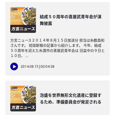
結成５０周年の喜屋武青年会が演
舞披露
方言ニュース２０１４年８月１５日放送分 担当は糸数昌和
さんです。 琉球新報の記事から紹介します。 今年、結成
５０周年を迎えた糸満市の喜屋武青年会は 旧盆中の９日と
１０日、 ...
2014.08.15
|
00:04:38
泡盛を世界無形文化遺産に登録す
るため、準備委員会が発足される