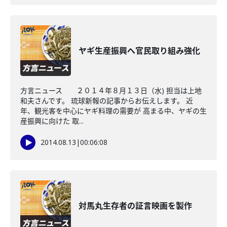
ヤギ生産振興へ官民取り組み強化
方言ニュース ２０１４年８月１３日（水) 担当は上地
和夫さんです。 琉球新報の記事からお伝えします。 近
年、観光客を中心にヤギ料理の需要が 高まる中、ヤギの生
産振興に向けた 取...
2014.08.13
|
00:06:08
対馬丸生存者の証言映画を製作