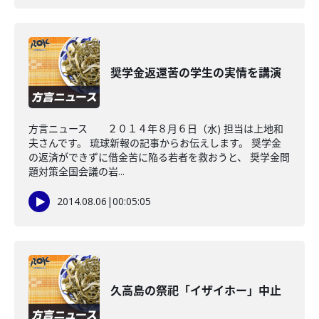
奨学金返還苦の学生の実情を講演
方言ニュース ２０１４年８月６日（水) 担当は上地和
夫さんです。 琉球新報の記事からお伝えします。 奨学金
の返済ができずに借金苦に陥る若者を救おうと、 奨学金問
題対策全国会議の岩...
2014.08.06
|
00:05:05
久高島の祭祀「イザイホー」中止