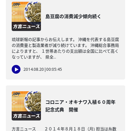
島豆腐の消費減少傾向続く
琉球新報の記事からお伝えします。 沖縄を代表する島豆腐
の消費量と製造業者が減り続けています。 沖縄総合事務局
によりますと、 １世帯あたりの支出額は全国に比べて高く
なっていますが、 県全...
2014.08.20
|
00:05:45
コロニア・オキナワ入植６０周年
記念式典 開催
方言ニュース ２０１４年８月１８日（月) 担当は糸数