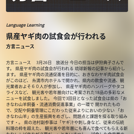
Language Learning
県産ヤギ肉の試食会が行われる
方言ニュース
方言ニュース 3月26日 放送分 今日の担当は伊狩典子さんで
す。 県産ヤギ肉の試食会が行われる 琉球新報の記事から紹介し
ます。 県産ヤギ肉の流通促進を目的に、おきなわヤギ肉試食会
がこのほど、 糸満市内ホテルで開かれ、県内の飲食や流通、観
光業者およそ６０人が参加し、 県産ヤギ肉のハンバーグやタコ
ライスなど、 観光客や若年層向けに考案された18品の多彩なメ
ニューを試食しました。 今回で3回目となった試食会は県の「お
きなわ山羊飼養・流通消費促進事業」の一環で 開かれたもの
で、交配や飼養管理にこだわった従来よりにおいの少ない 「お
きなわ山羊」の生産振興をめざし、問題点と課題を探る取り組み
です・。 県の池村副参事は「ヤギ汁や刺し身など、従来の伝統
料理の枠を超えた、 観光客や若年層にも喜んで食べてもらえる新