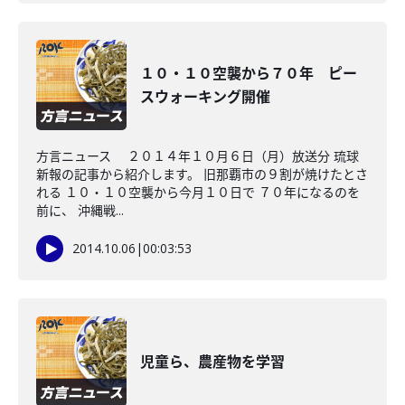
１０・１０空襲から７０年 ピー
スウォーキング開催
方言ニュース ２０１４年１０月６日（月）放送分 琉球
新報の記事から紹介します。 旧那覇市の９割が焼けたとさ
れる １０・１０空襲から今月１０日で ７０年になるのを
前に、 沖縄戦...
2014.10.06
|
00:03:53
児童ら、農産物を学習