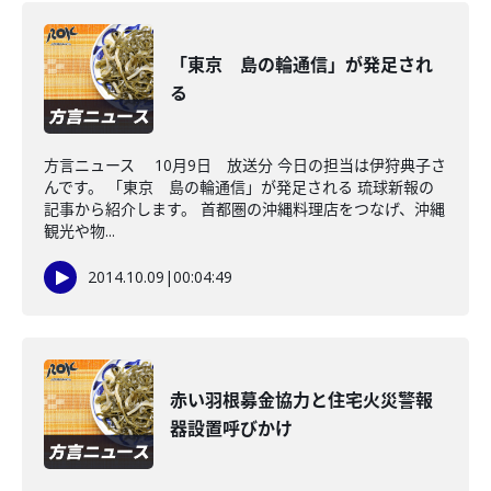
「東京 島の輪通信」が発足され
る
方言ニュース 10月9日 放送分 今日の担当は伊狩典子さ
んです。 「東京 島の輪通信」が発足される 琉球新報の
記事から紹介します。 首都圏の沖縄料理店をつなげ、沖縄
観光や物...
2014.10.09
|
00:04:49
赤い羽根募金協力と住宅火災警報
器設置呼びかけ