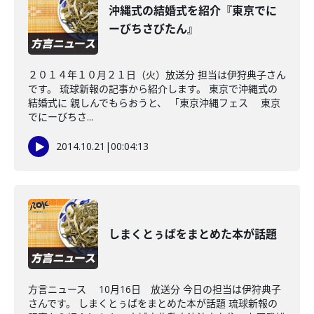
沖縄式の結婚式を紹介『東京でに
ーびちさびたん』
２０１４年１０月２１日（火）放送分 担当は伊狩典子さん
です。 琉球新報の記事から紹介します。 東京で沖縄式の
結婚式に 親しんでもらおうと、 「東京沖縄フェス 東京
でにーびちさ...
2014.10.21
|
00:04:13
しまくとぅばをまとめた本が話題
方言ニュース 10月16日 放送分 今日の担当は伊狩典子
さんです。 しまくとぅばをまとめた本が話題 琉球新報の