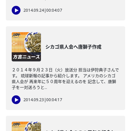
2014.09.24
|
00:04:07
シカゴ県人会へ唐獅子作成
２０１４年９月２３日（火）放送分 担当は伊狩典子さんで
す。 琉球新報の記事から紹介します。 アメリカのシカゴ
県人会が 再来年に５０周年を迎えるのを 記念して、唐獅
子を一対送ろうと...
2014.09.23
|
00:04:17