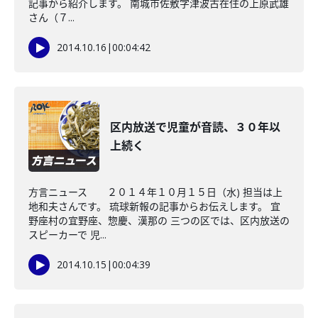
記事から紹介します。 南城市佐敷字津波古在住の上原武雄
さん（７...
2014.10.16
|
00:04:42
区内放送で児童が音読、３０年以
上続く
方言ニュース ２０１４年１０月１５日（水) 担当は上
地和夫さんです。 琉球新報の記事からお伝えします。 宜
野座村の宜野座、惣慶、漢那の 三つの区では、区内放送の
スピーカーで 児...
2014.10.15
|
00:04:39