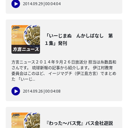
2014.09.29
|
00:04:04
「いーじまぬ んかしばなし 第
１集」発刊
方言ニュース２０１４年９月２６日放送分 担当は糸数昌和
さんです。 琉球新報の記事から紹介します。 伊江村教育
委員会はこのほど、 イージマグチ（伊江島方言）でまとめ
た 「いーじ...
2014.09.26
|
00:04:08
『わった～バス党』バス会社遊説