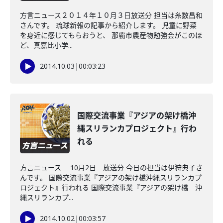
方言ニュース２０１４年１０月３日放送分 担当は糸数昌和
さんです。 琉球新報の記事から紹介します。 児童に野菜
を身近に感じてもらおうと、 那覇市農産物勉強会がこのほ
ど、真嘉比小学...
2014.10.03
|
00:03:23
国際交流事業『アジアの架け橋沖
縄スリランカプロジェクト』行わ
れる
方言ニュース 10月2日 放送分 今日の担当は伊狩典子さ
んです。 国際交流事業『アジアの架け橋沖縄スリランカプ
ロジェクト』行われる 国際交流事業『アジアの架け橋 沖
縄スリランカプ...
2014.10.02
|
00:03:57