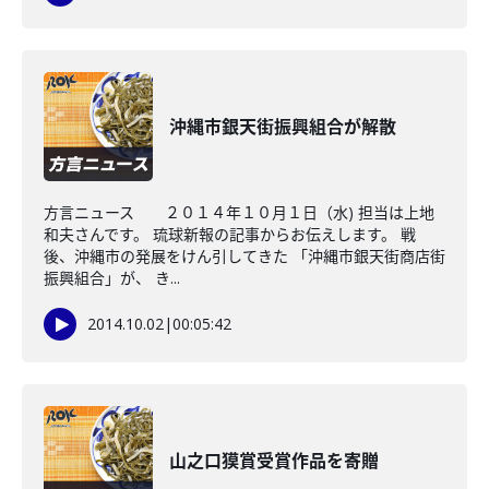
沖縄市銀天街振興組合が解散
方言ニュース ２０１４年１０月１日（水) 担当は上地
和夫さんです。 琉球新報の記事からお伝えします。 戦
後、沖縄市の発展をけん引してきた 「沖縄市銀天街商店街
振興組合」が、 き...
2014.10.02
|
00:05:42
山之口獏賞受賞作品を寄贈