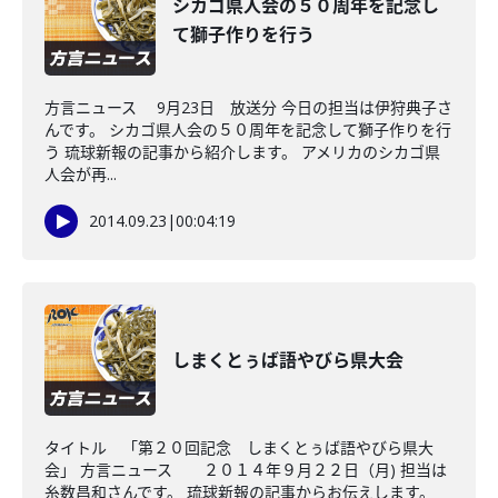
シカゴ県人会の５０周年を記念し
て獅子作りを行う
方言ニュース 9月23日 放送分 今日の担当は伊狩典子さ
んです。 シカゴ県人会の５０周年を記念して獅子作りを行
う 琉球新報の記事から紹介します。 アメリカのシカゴ県
人会が再...
2014.09.23
|
00:04:19
しまくとぅば語やびら県大会
タイトル 「第２０回記念 しまくとぅば語やびら県大
会」 方言ニュース ２０１４年９月２２日（月) 担当は
糸数昌和さんです。 琉球新報の記事からお伝えします。