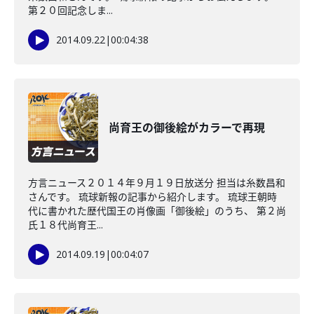
第２０回記念しま...
2014.09.22
|
00:04:38
尚育王の御後絵がカラーで再現
方言ニュース２０１４年９月１９日放送分 担当は糸数昌和
さんです。 琉球新報の記事から紹介します。 琉球王朝時
代に書かれた歴代国王の肖像画「御後絵」のうち、 第２尚
氏１８代尚育王...
2014.09.19
|
00:04:07