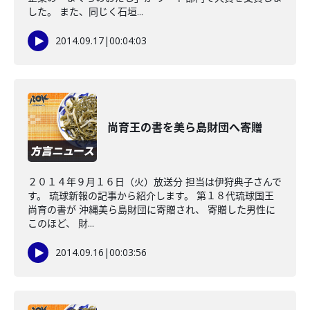
した。 また、同じく石垣...
2014.09.17
|
00:04:03
尚育王の書を美ら島財団へ寄贈
２０１４年９月１６日（火）放送分 担当は伊狩典子さんで
す。 琉球新報の記事から紹介します。 第１８代琉球国王
尚育の書が 沖縄美ら島財団に寄贈され、 寄贈した男性に
このほど、 財...
2014.09.16
|
00:03:56