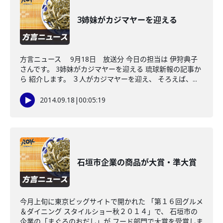
3姉妹がカジマヤーを迎える
方言ニュース 9月18日 放送分 今日の担当は 伊狩典子
さんです。 3姉妹がカジマヤーを迎える 琉球新報の記事か
ら 紹介します。 ３人がカジマヤーを迎え、 そろえば、...
2014.09.18
|
00:05:19
石垣市企業の商品が大賞・準大賞
今月上旬に東京ビッグサイトで開かれた 「第１６回グルメ
＆ダイニング スタイルショー秋２０１４」で、 石垣市の
企業の「まぐろのおだし」が フード部門で大賞を受賞しま