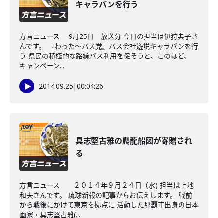
キャラバンを行う
方言ニュース 9月25日 放送分 今日の担当は伊狩典子さ
んです。 『わった～バス党』バス会社遊説キャラバンを行
う 県民の積極的な路線バス利用を促そうと、このほど、
キャンペーン...
2014.09.25
|
00:04:26
具志堅古雅の爬龍船図が寄贈され
る
方言ニュース ２０１４年９月２４日（水) 担当は上地
和夫さんです。 琉球新報の記事からお伝えします。 戦前
から戦後にかけて東京を拠点に 活動した那覇市出身の日本
画家・具志堅古雅(...