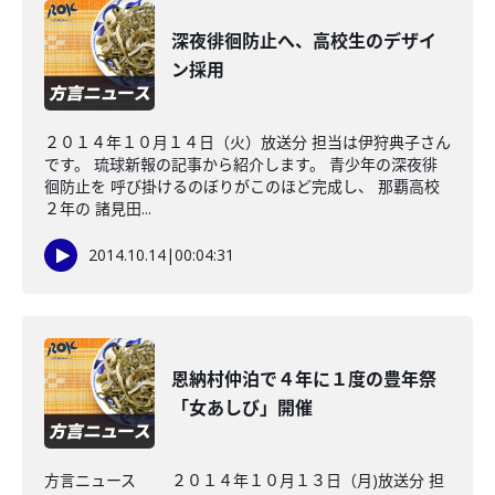
深夜徘徊防止へ、高校生のデザイ
ン採用
２０１４年１０月１４日（火）放送分 担当は伊狩典子さん
です。 琉球新報の記事から紹介します。 青少年の深夜徘
徊防止を 呼び掛けるのぼりがこのほど完成し、 那覇高校
２年の 諸見田...
2014.10.14
|
00:04:31
恩納村仲泊で４年に１度の豊年祭
「女あしび」開催
方言ニュース ２０１４年１０月１３日（月)放送分 担