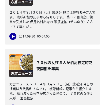
２０１４年９月３０日（火）放送分 担当は伊狩典子さんで
す。 琉球新報の記事から紹介します。 第３７回山之口獏
賞を受賞した 伊是名村出身の 米須盛祐（せいゆう）さん
（７７歳）が ...
2014.09.30
|
00:04:05
７０代の女性５人が泊高校定時制
夜間部を卒業
方言ニュース ２０１４年９月２９日（月）放送分 今日の
担当は糸数昌和さんです。 琉球新報の記事から紹介しま
す。 晴れ渡った秋空が広がったきのう、 ７０代の女性５
人が、 泊高校定...