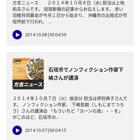
方言ニュース ２０１４年１０月８日（水) 担当は上地
和夫さんです。 琉球新報の記事からお伝えします。 赤い
羽根共同募金が今月１日から始まり、 沖縄市の出発式が市
役所前で行われ、 ...
2014.10.08
|
00:04:59
石垣市でノンフィクション作家下
嶋さんが講演
２０１４年１０月７日（火）放送分 担当は伊狩典子さんで
す。 ノンフィクション作家、 下嶋哲朗（しもじまてつろ
う）さんの講演会 「もういちど『ヨーンの道』・・を」
がこのほど、石垣市の...
2014.10.07
|
00:04:15