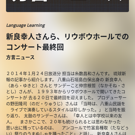
Language Learning
新良幸人さんら、リウボウホールでの
コンサート最終回
方言ニュース
２０１４年１月２４日放送分 担当は糸数昌和さんです。 琉球新
報の記事から紹介します。 八重山石垣島白保出身の 新良幸人
（あら・ゆきと）さんと サンデーこと仲宗根哲（なかそね・さ
とし）さんが、 １９９３年からリウボウホールで開いてきたコ
ンサートが 去る２０日で最終回を迎えました。 プロデューサー
の野田隆司（のだ・りゅうじ）さんは 「当時は、八重山民謡を
ライブで演奏しているスタイルは珍しかった。」 と当時を振
り返り、 太鼓のサンデーさんは、 「幸人とは中学校以来の友
人。 まさかここで、２０年も続けられるとは思わなかった
思い出に残っているのは、 アンコールで竹富島種取（たなどぅ
い）祭りのうまぬしゃを踊ったこと」 と話し、 新良幸人さんは