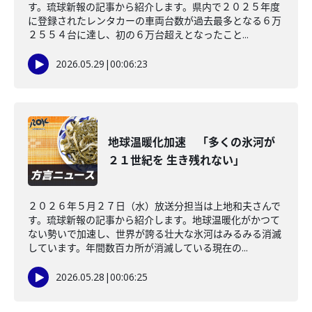
す。琉球新報の記事から紹介します。県内で２０２５年度
に登録されたレンタカーの車両台数が過去最多となる６万
２５５４台に達し、初の６万台超えとなったこと...
2026.05.29
|
00:06:23
地球温暖化加速 「多くの氷河が
２１世紀を 生き残れない」
２０２６年５月２７日（水）放送分担当は上地和夫さんで
す。琉球新報の記事から紹介します。地球温暖化がかつて
ない勢いで加速し、世界が誇る壮大な氷河はみるみる消滅
しています。年間数百カ所が消滅している現在の...
2026.05.28
|
00:06:25