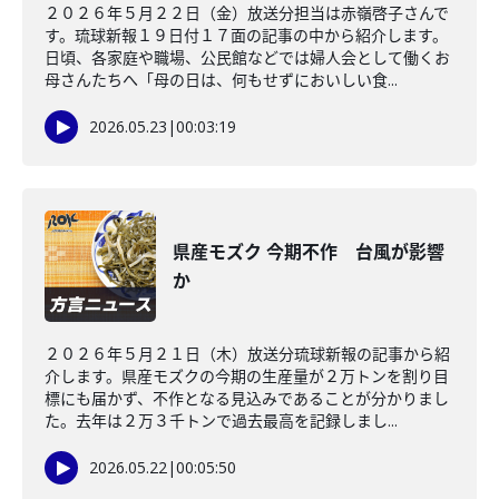
２０２６年５月２２日（金）放送分担当は赤嶺啓子さんで
す。琉球新報１９日付１７面の記事の中から紹介します。
日頃、各家庭や職場、公民館などでは婦人会として働くお
母さんたちへ「母の日は、何もせずにおいしい食...
2026.05.23
|
00:03:19
県産モズク 今期不作 台風が影響
か
２０２６年５月２１日（木）放送分琉球新報の記事から紹
介します。県産モズクの今期の生産量が２万トンを割り目
標にも届かず、不作となる見込みであることが分かりまし
た。去年は２万３千トンで過去最高を記録しまし...
2026.05.22
|
00:05:50