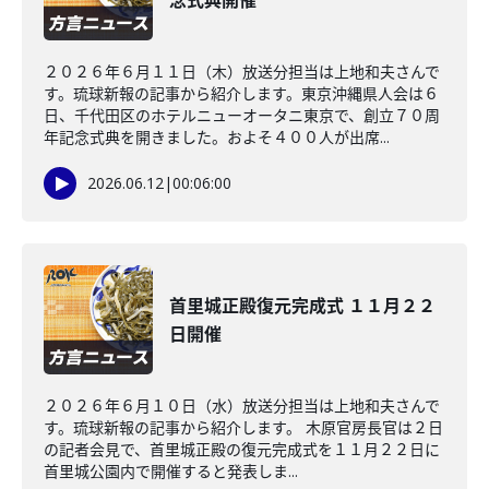
念式典開催
２０２６年６月１１日（木）放送分担当は上地和夫さんで
す。琉球新報の記事から紹介します。東京沖縄県人会は６
日、千代田区のホテルニューオータニ東京で、創立７０周
年記念式典を開きました。およそ４００人が出席...
2026.06.12
|
00:06:00
首里城正殿復元完成式 １１月２２
日開催
２０２６年６月１０日（水）放送分担当は上地和夫さんで
す。琉球新報の記事から紹介します。 木原官房長官は２日
の記者会見で、首里城正殿の復元完成式を１１月２２日に
首里城公園内で開催すると発表しま...