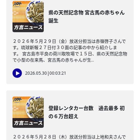
県の天然記念物 宮古馬の赤ちゃん
誕生
２０２６年５月２９日（金）放送分担当は赤嶺啓子さんで
す。琉球新報２７日付３０面の記事の中から紹介しま
す。 宮古島市平良の荷川取牧場で１５日、県の天然記念物
で小型の在来馬、宮古馬の赤ちゃんが生...
2026.05.30
|
00:03:21
登録レンタカー台数 過去最多 初
の６万台超え
２０２６年５月２８日（木）放送分担当は上地和夫さんで