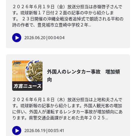
２０２６年６月１９日（金）放送分担当は赤嶺啓子さんで
す。琉球新報１７日付２２面の記事の中から紹介しま
す。 ２３日開催の沖縄全戦没者追悼式で朗読される平和の
詩の作者で、豊見城市立豊崎中学校２年...
2026.06.20
|
00:04:04
外国人のレンタカー事故 増加傾
向
２０２６年６月１８日（木）放送分担当は上地和夫さんで
す。琉球新報の記事から紹介します。外国人観光客の増加
に伴い、外国人が運転するレンタカー事故が増加傾向にあ
ります。県警交通企画課がまとめた去年２０２５...
2026.06.19
|
00:05:41