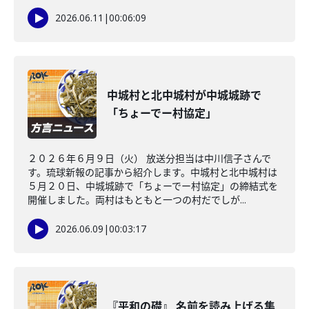
2026.06.11
|
00:06:09
中城村と北中城村が中城城跡で
「ちょーでー村協定」
２０２６年６月９日（火） 放送分担当は中川信子さんで
す。琉球新報の記事から紹介します。中城村と北中城村は
５月２０日、中城城跡で「ちょーでー村協定」の締結式を
開催しました。両村はもともと一つの村だでしが...
2026.06.09
|
00:03:17
『平和の礎』 名前を読み上げる集