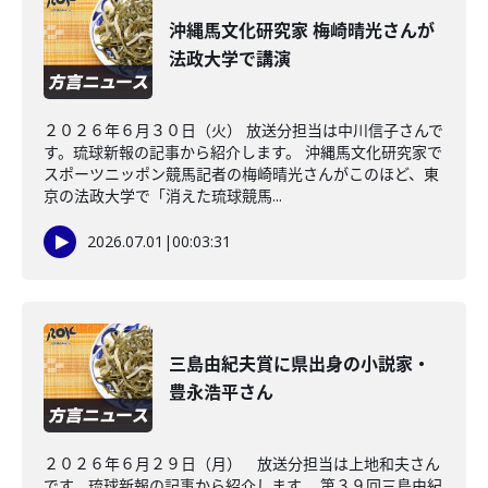
沖縄馬文化研究家 梅崎晴光さんが
法政大学で講演
２０２６年６月３０日（火） 放送分担当は中川信子さんで
す。琉球新報の記事から紹介します。 沖縄馬文化研究家で
スポーツニッポン競馬記者の梅崎晴光さんがこのほど、東
京の法政大学で「消えた琉球競馬...
2026.07.01
|
00:03:31
三島由紀夫賞に県出身の小説家・
豊永浩平さん
２０２６年６月２９日（月） 放送分担当は上地和夫さん
です。琉球新報の記事から紹介します。 第３９回三島由紀