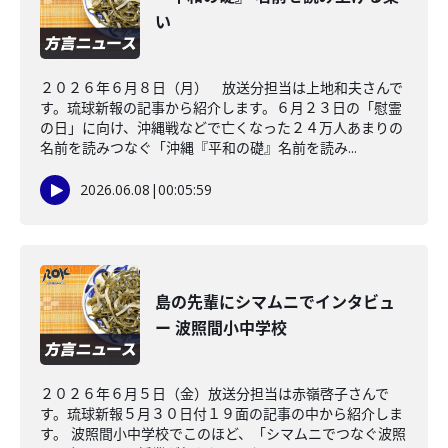
い
２０２６年６月８日（月） 放送分担当は上地和夫さんで
す。琉球新報の記事から紹介します。６月２３日の「慰霊
の日」に向け、沖縄戦などで亡くなった２４万人あまりの
名前を読みつなぐ「沖縄『平和の礎』名前を読み...
2026.06.08
|
00:05:59
島の先輩にシマムニでインタビュ
ー 波照間小中学校
２０２６年６月５日（金）放送分担当は赤嶺啓子さんで
す。琉球新報５月３０日付１９面の記事の中から紹介しま
す。 波照間小中学校でこのほど、「シマムニでつなぐ波照