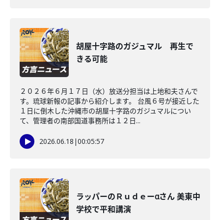
胡屋十字路のガジュマル 再生で
きる可能
２０２６年６月１７日（水）放送分担当は上地和夫さんで
す。琉球新報の記事から紹介します。 台風６号が接近した
１日に倒木した沖縄市の胡屋十字路のガジュマルについ
て、管理者の南部国道事務所は１２日...
2026.06.18
|
00:05:57
ラッパーのＲｕｄｅーαさん 美東中
学校で平和講演