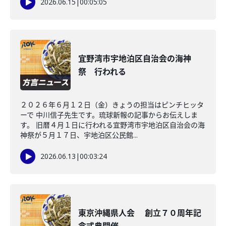
2026.06.15
|
00:05:05
宜野湾市宇地泊区自治会の海神
祭 行われる
２０２６年６月１２日（金）きょうの担当はピンチヒッタ
ーで 中川信子先生です。琉球新報の記事からお伝えしま
す。 旧暦４月１日に行われる宜野湾市宇地泊区自治会の海
神祭が５月１７日、宇地泊区公民館...
2026.06.13
|
00:03:24
東京沖縄県人会 創立７０周年記