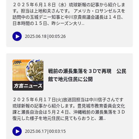
２０２５年６月１８日（水）琉球新報の記事から紹介しま
す。担当は上地和夫さんです。 アメリカ・ロサンゼルスを
訪問中の玉城デニー知事と中川京貴県議会議長は１４日、
日本時間の１５日、昨シーズン大リ...
2025.06.18
|
00:05:26
戦前の瀬長集落を３Dで再現 公民
館で地元住民に公開
２０２５年６月１７日(火)放送回担当は中川信子さんです
琉球新報の記事から紹介します。豊見城市教育委員会文化
課と瀬長自治会は５月２４日、沖縄戦前の瀬長集落を３Ｄ
復元した様子を地元住民に見てもらおうと、瀬...
2025.06.17
|
00:03:15