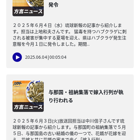
発令
２０２５年６月４日（水）琉球新報の記事から紹介しま
す。担当は上地和夫さんです。 猛毒を持つハブクラゲに刺
される被害が集中する夏場を迎え、県はハブクラゲ発生注
意報を今月１日に発令しました。期間...
2025.06.04
|
00:05:04
与那国・祖納集落で嫁入行列が執
り行われる
２０２５年６月３日(火)放送回担当は中川信子さんです琉
球新報の記事から紹介します。与那国町の祖納集落で５月
５日、与那国島の古い結婚の儀の一つで、花婿が花嫁を迎
え、花嫁と共に花婿の家まで歩く「嫁入行列」...