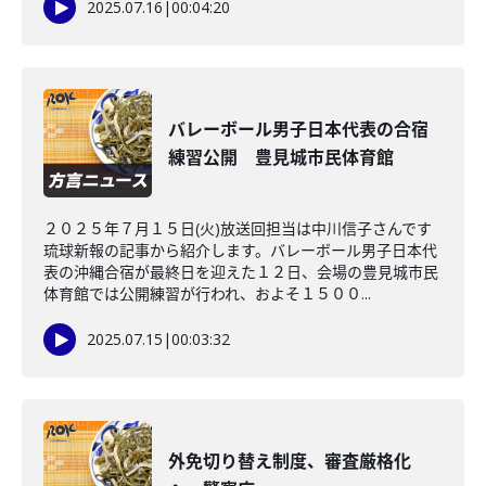
2025.07.16
|
00:04:20
バレーボール男子日本代表の合宿
練習公開 豊見城市民体育館
２０２５年７月１５日(火)放送回担当は中川信子さんです
琉球新報の記事から紹介します。バレーボール男子日本代
表の沖縄合宿が最終日を迎えた１２日、会場の豊見城市民
体育館では公開練習が行われ、およそ１５００...
2025.07.15
|
00:03:32
外免切り替え制度、審査厳格化