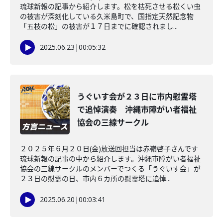
琉球新報の記事から紹介します。松を枯死させる松くい虫
の被害が深刻化している久米島町で、国指定天然記念物
「五枝の松」の被害が１７日までに確認されまし...
2025.06.23
|
00:05:32
うぐいす会が２３日に市内慰霊塔
で追悼演奏 沖縄市障がい者福祉
協会の三線サークル
２０２５年６月２０日(金)放送回担当は赤嶺啓子さんです
琉球新報の記事の中から紹介します。沖縄市障がい者福祉
協会の三線サークルのメンバーでつくる「うぐいす会」が
２３日の慰霊の日、市内６カ所の慰霊塔に追悼...
2025.06.20
|
00:03:41