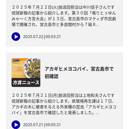
２０２５年７月２２日(火)放送回担当は中川信子さんです
琉球新報の記事から紹介します。第３０回「鳴りとぅゆん
みゃ～く方言大会」が１３日、宮古島市のマティダ市民劇
場で開催され、宮古島市と多良間村から７組８...
2025.07.22
|
00:03:21
アカギヒメヨコバイ、宮古島市で
初確認
２０２５年７月２１日(月)放送回担当は上地和夫さんです
琉球新報の記事から紹介します。県環境再生課は１７日、
アカギの木に被害を与える外来種の昆虫「アカギヒメヨコ
バイ」を宮古島市で確認したと発表しました。...
2025.07.21
|
00:05:21