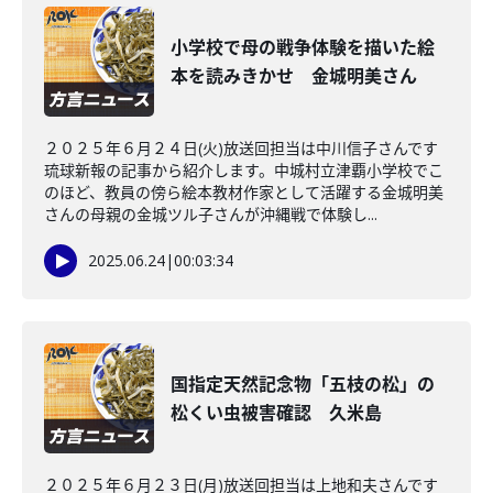
小学校で母の戦争体験を描いた絵
本を読みきかせ 金城明美さん
２０２５年６月２４日(火)放送回担当は中川信子さんです
琉球新報の記事から紹介します。中城村立津覇小学校でこ
のほど、教員の傍ら絵本教材作家として活躍する金城明美
さんの母親の金城ツル子さんが沖縄戦で体験し...
2025.06.24
|
00:03:34
国指定天然記念物「五枝の松」の
松くい虫被害確認 久米島
２０２５年６月２３日(月)放送回担当は上地和夫さんです