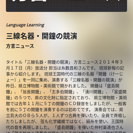
Language Learning
三線名器・開鐘の競演
方言ニュース
タイトル「三線名器・開鐘の競演」 方言ニュース２０１４年３
月１７日（月）放送分 担当は糸数昌和さんです。 琉球新報の記
事から紹介します。 琉球王国時代の三線の名器「開鐘（けーじ
ょー）」を一同に集め、演奏する「三線名器・開鐘の競演」が
昨日、県立博物館・美術館で開かれました。 開鐘は「盛島開
鐘」、「翁長開鐘」、「志多伯開鐘」、「湧川開鐘」、「富盛開
鐘」の５つで、県の文化財に指定されており、 県立博物館・美術
館では去年１１月に５丁の開鐘のＣＤ録音をしましたが、一般客
を前に５丁の開鐘を演奏するのは初めてです。 演奏会では、県
立芸大のＯＢら５人が、１人ずつ古典を弾いたり、全員で斉唱し
たりしましたが、 弦も化学繊維ではなく、絹糸を使い、王国時
代の音を再現しました。 「盛島開鐘」を弾いた仲村渠達也さん