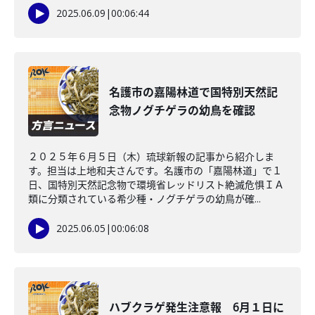
2025.06.09
|
00:06:44
名護市の嘉陽林道で国特別天然記
念物ノグチゲラの幼鳥を確認
２０２５年６月５日（木）琉球新報の記事から紹介しま
す。担当は上地和夫さんです。名護市の「嘉陽林道」で１
日、国特別天然記念物で環境省レッドリスト絶滅危惧ＩＡ
類に分類されている希少種・ノグチゲラの幼鳥が確...
2025.06.05
|
00:06:08
ハブクラゲ発生注意報 6月１日に