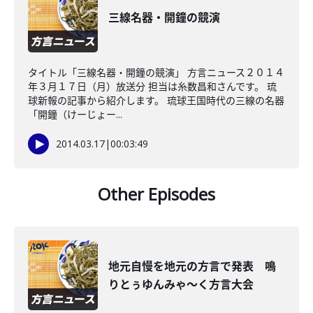
三線名器・開鐘の競演
タイトル「三線名器・開鐘の競演」 方言ニュース２０１４
年３月１７日（月）放送分 担当は糸数昌和さんです。 琉
球新報の記事から紹介します。 琉球王国時代の三線の名器
「開鐘（けーじょー...
2014.03.17
|
00:03:49
Other Episodes
地元自慢を地元の方言で発表 鳴
りとぅゆんみゃ～く方言大会