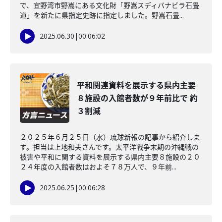
で、宜野湾市野嵩にある文化財「野嵩スディバナビラ石畳
道」を新たに県指定史跡に指定しました。野嵩石畳...
2025.06.30
|
00:06:02
平和関連資料を展示する県内主要
８施設の入館者数が９年前比で 約
３割減
２０２５年６月２５日（水）琉球新報の記事から紹介しま
す。担当は上地和夫さんです。太平洋戦争末期の沖縄戦の
被害や平和に関する資料を展示する県内主要８施設の２０
２４年度の入館者数はおよそ７８万人で、９年前...
2025.06.25
|
00:06:28