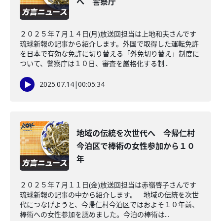
へ 警察庁
２０２５年７月１４日(月)放送回担当は上地和夫さんです
琉球新報の記事から紹介します。外国で取得した運転免許
を日本で有効な免許に切り替える「外免切り替え」制度に
ついて、警察庁は１０日、審査を厳格化する制...
2025.07.14
|
00:05:34
地域の伝統を次世代へ 今帰仁村
今泊区で棒術の女性参加から１０
年
２０２５年７月１１日(金)放送回担当は赤嶺啓子さんです
琉球新報の記事の中から紹介します。 地域の伝統を次世
代につなげようと、今帰仁村今泊区ではおよそ１０年前、
棒術への女性参加を認めました。今泊の棒術は...