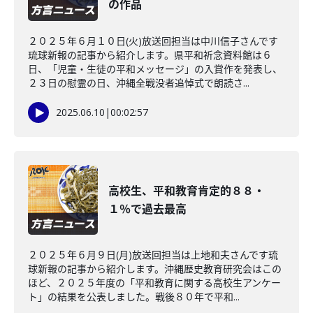
の作品
２０２５年６月１０日(火)放送回担当は中川信子さんです
琉球新報の記事から紹介します。県平和祈念資料館は６
日、「児童・生徒の平和メッセージ」の入賞作を発表し、
２３日の慰霊の日、沖縄全戦没者追悼式で朗読さ...
2025.06.10
|
00:02:57
高校生、平和教育肯定的８８・
１％で過去最高
２０２５年６月９日(月)放送回担当は上地和夫さんです琉
球新報の記事から紹介します。沖縄歴史教育研究会はこの
ほど、２０２５年度の「平和教育に関する高校生アンケー
ト」の結果を公表しました。戦後８０年で平和...