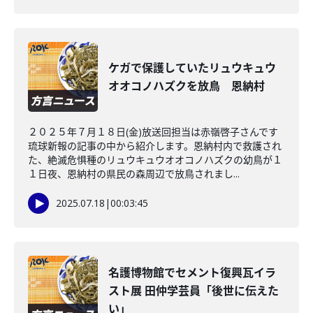
ケガで保護していたリュウキュウ
オオコノハズクを放鳥 恩納村
２０２５年７月１８日(金)放送回担当は赤嶺啓子さんです
琉球新報の記事の中から紹介します。恩納村内で救護され
た、絶滅危惧種のリュウキュウオオコノハズクの幼鳥が１
１日夜、恩納村の県民の森周辺で放鳥されまし...
2025.07.18
|
00:03:45
名護博物館でセメント復興瓦イラ
スト展 田仲学芸員「後世に伝えた
い」