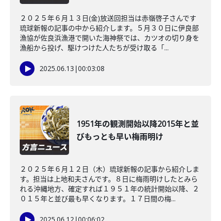
２０２５年６月１３日(金)放送回担当は赤嶺啓子さんです
琉球新報の記事の中から紹介します。５月３０日に伊良部
漁協が佐良浜漁港で開いた海神祭では、カツオの切り身を
漁船から投げ、駆けつけた人たちが受け取る「...
2025.06.13
|
00:03:08
1951年の観測開始以降2015年と並
びもっとも早い梅雨明け
２０２５年６月１２日（木）琉球新報の記事から紹介しま
す。担当は上地和夫さんです。８日に梅雨明けしたとみら
れる沖縄地方、確定すれば１９５１年の統計開始以降、２
０１５年と並び最も早くなります。１７日間の梅...
2025.06.12
|
00:06:02