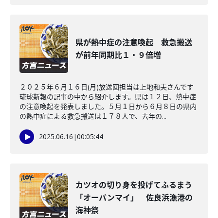
県が熱中症の注意喚起 救急搬送
が前年同期比１・９倍増
２０２５年６月１６日(月)放送回担当は上地和夫さんです
琉球新報の記事の中から紹介します。県は１２日、熱中症
の注意喚起を発表しました。５月１日から６月８日の県内
の熱中症による救急搬送は１７８人で、去年の...
2025.06.16
|
00:05:44
カツオの切り身を投げてふるまう
「オーバンマイ」 佐良浜漁港の
海神祭