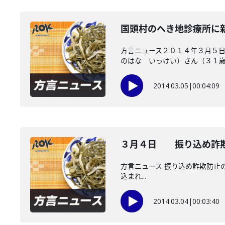
国頭村のへき地診療所に
方言ニュース２０１４年３月５日
のはな いっけい）さん（３１歳..
2014.03.05
|
00:04:09
３月４日 振り込め詐欺
方言ニュース 振り込め詐欺防止の
込まれ...
2014.03.04
|
00:03:40