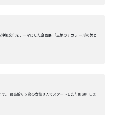
る沖縄文化をテーマにした企画展 『三線のチカラ ―形の美と
ます。 最高齢８５歳の女性８人でスタートした与那原町しま