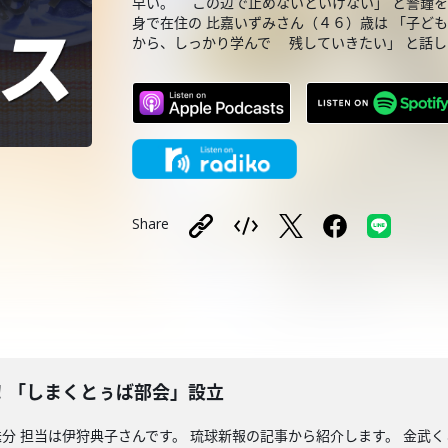
早い。 この辺で止めないといけない」 と警鐘を
身で在住の 比嘉いずみさん（４６）歳は 「子
から、しっかり学んで 残していきたい」 と話し
Share
！「しまくとぅば部会」設立
分 担当は伊狩典子さんです。 琉球新報の記事から紹介します。 金武く