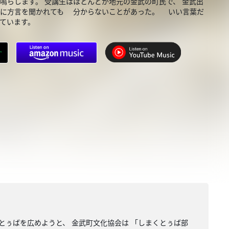
鳴らします。 受講生はほとんどが地元の金武の町民で、 金武出
どもに方言を聞かれても 分からないことがあった。 いい言葉だ
ています。
とぅばを広めようと、 金武町文化協会は 「しまくとぅば部