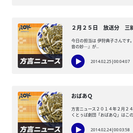
２月２５日 放送分 三
今日の担当は 伊狩典子さんです
音の妙―』が...
2014.02.25
|
00:04:07
おばあＱ
方言ニュース２０１４年２月２４
くとぅば劇団「おばあＱ」はこのほ
2014.02.24
|
00:03:58