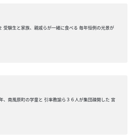
を 受験生と家族、親戚らが一緒に食べる 毎年恒例の光景が
年、南風原町の学童と 引率教諭ら３６人が集団疎開した 宮