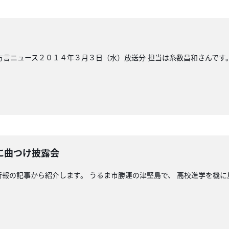
方言ニュース２０１４年３月３日（水）放送分 担当は糸数昌和さんです
に曲つけ披露会
新報の記事から紹介します。 うるま市勝連の津堅島で、 高校進学を機に