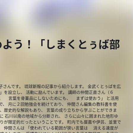
めよう！「しまくとぅば部
子さんです。 琉球新報の記事から紹介します。 金武くとぅばを広
会」を設立し、 活動に励んでいます。 講師の仲間正直さん（６
ー。 言葉を骨董品にしないためにも、 まずは使おう」 と活用
で、 月に２回勉強会を続けており、 仲間さん編集の教科書を使
が、歴史的な解説もあり、 言葉の成り立ちから学ぶことができま
境に 石川以南の地域から分断され、 さらに山々に囲まれた地形ゆ
がりが限定的だったということです。 町内でも屋嘉や伊芸、並里で
、 仲間さんは 「使われている範囲が狭い言葉は 消える速度が