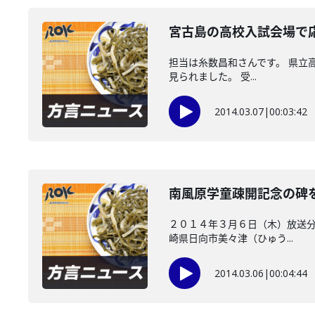
宮古島の高校入試会場で
担当は糸数昌和さんです。 県立
見られました。 受...
2014.03.07
|
00:03:42
南風原学童疎開記念の碑
２０１４年３月６日（木）放送分
崎県日向市美々津（ひゅう...
2014.03.06
|
00:04:44