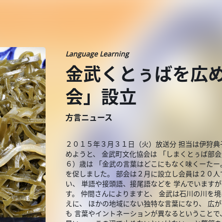
Language Learning
金武くとぅばを広
会」設立
方言ニュース
２０１５年３月３１日（火）放送分 担当は伊狩典
めようと、 金武町文化協会は 「しまくとぅば部
６）歳は 「金武の言葉はどこにもなく味くーた
を促しました。 部会は２月に設立し会員は２０人
い、 単語や接頭語、接尾語などを 学んでいます
す。 仲間さんによりますと、 金武は石川の川を
えに、 ほかの地域にない独特な言葉になり、 広
も 言葉やイントネーションが異なるということで