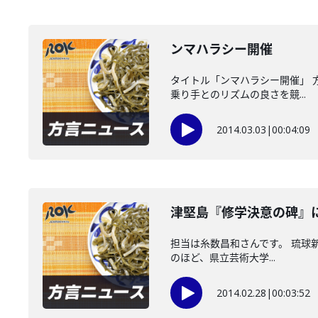
ンマハラシー開催
タイトル「ンマハラシー開催」 
乗り手とのリズムの良さを競...
2014.03.03
|
00:04:09
津堅島『修学決意の碑』
担当は糸数昌和さんです。 琉球
のほど、県立芸術大学...
2014.02.28
|
00:03:52