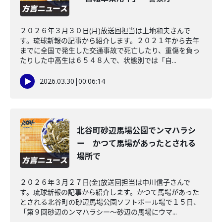
２０２６年３月３０日(月)放送回担当は上地和夫さんで
す。琉球新報の記事から紹介します。２０２１年から去年
までに全国で発生した交通事故で死亡したり、重傷を負っ
たりした中高生は６５４８人で、状態別では「自...
2026.03.30
|
00:06:14
北谷町砂辺馬場公園でンマハラシ
ー かつて馬場があったとされる
場所で
２０２６年３月２７日(金)放送回担当は中川信子さんで
す。琉球新報の記事から紹介します。かつて馬場があった
とされる北谷町の砂辺馬場公園ソフトボール場で１５日、
「第９回砂辺のンマハラシー～砂辺の馬場にウマ...