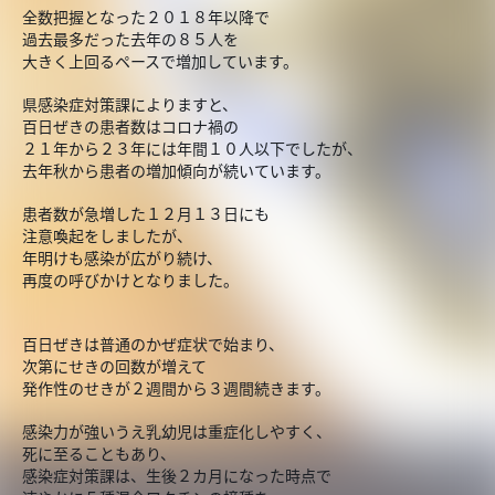
全数把握となった２０１８年以降で
過去最多だった去年の８５人を
大きく上回るペースで増加しています。
県感染症対策課によりますと、
百日ぜきの患者数はコロナ禍の
２１年から２３年には年間１０人以下でしたが、
去年秋から患者の増加傾向が続いています。
患者数が急増した１２月１３日にも
注意喚起をしましたが、
年明けも感染が広がり続け、
再度の呼びかけとなりました。
百日ぜきは普通のかぜ症状で始まり、
次第にせきの回数が増えて
発作性のせきが２週間から３週間続きます。
感染力が強いうえ乳幼児は重症化しやすく、
死に至ることもあり、
感染症対策課は、生後２カ月になった時点で