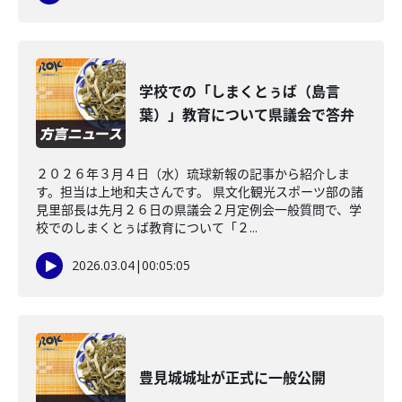
学校での「しまくとぅば（島言
葉）」教育について県議会で答弁
２０２６年３月４日（水）琉球新報の記事から紹介しま
す。担当は上地和夫さんです。 県文化観光スポーツ部の諸
見里部長は先月２６日の県議会２月定例会一般質問で、学
校でのしまくとぅば教育について「２...
2026.03.04
|
00:05:05
豊見城城址が正式に一般公開