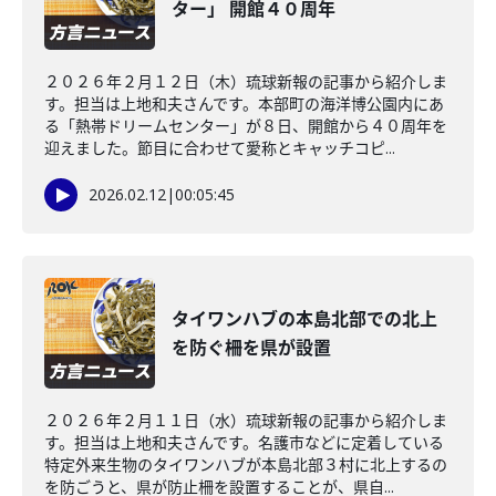
ター」 開館４０周年
２０２６年２月１２日（木）琉球新報の記事から紹介しま
す。担当は上地和夫さんです。本部町の海洋博公園内にあ
る「熱帯ドリームセンター」が８日、開館から４０周年を
迎えました。節目に合わせて愛称とキャッチコピ...
2026.02.12
|
00:05:45
タイワンハブの本島北部での北上
を防ぐ柵を県が設置
２０２６年２月１１日（水）琉球新報の記事から紹介しま
す。担当は上地和夫さんです。名護市などに定着している
特定外来生物のタイワンハブが本島北部３村に北上するの
を防ごうと、県が防止柵を設置することが、県自...