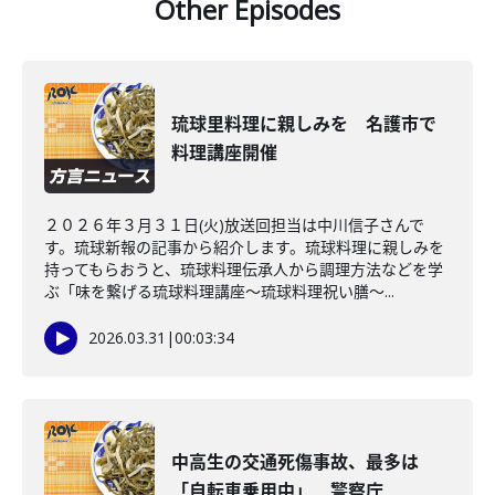
Other Episodes
琉球里料理に親しみを 名護市で
料理講座開催
２０２６年３月３１日(火)放送回担当は中川信子さんで
す。琉球新報の記事から紹介します。琉球料理に親しみを
持ってもらおうと、琉球料理伝承人から調理方法などを学
ぶ「味を繋げる琉球料理講座～琉球料理祝い膳～...
2026.03.31
|
00:03:34
中高生の交通死傷事故、最多は
「自転車乗用中」 警察庁