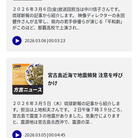
２０２６年３月６日(金)放送回担当は中川信子さんです。
琉球新報の記事から紹介します。 映像ディレクターの永田
健作さんが主宰し、県内の若手俳優らが演じる「平和劇」
がこのほど、那覇高校で上演され...
2026.03.06
|
00:03:23
宮古島近海で地震頻発 注意を呼び
かけ
２０２６年３月５日（木）琉球新報の記事から紹介しま
す。担当は上地和夫さんです。 ２日午後７時３９分ごろ、
宮古島で震度３の地震がありました。気象庁によります
と、震源地は宮古島北西沖で、震源の深...
2026.03.05
|
00:04:45