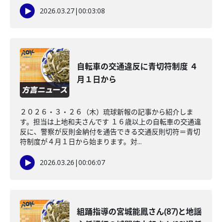
2026.03.27
|
00:03:08
自転車の交通違反に青切符制度 ４
月１日から
２０２６・３・２６（木）琉球新報の記事から紹介しま
す。担当は上地和夫さんです １６歳以上の自転車の交通違
反に、警察が反則金納付を通告できる交通反則切符＝青切
符制度が４月１日から始まります。対...
2026.03.26
|
00:06:07
組踊指導の宮城能鳳さん(87)と地謡