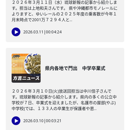
２０２６年３月１１日（水）琉球新報の記事から紹介しま
す。担当は上地和夫さんです。 県や沖縄都市モノレールに
よりますと、ゆいレールの２０２５年度の乗客数が今年１
月末時点で2001万７２９４人と...
2026.03.11
|
00:04:24
県内各地で門出 中学卒業式
２０２６年３月１０日(火)放送回担当は中川信子さんで
す。琉球新報の記事から紹介します。県内の多くの公立中
学校が７日、卒業式を迎えましたが、名護市の屋部(やぶ)
中学校(では、１３３人の卒業生が保護者や恩...
2026.03.10
|
00:03:21