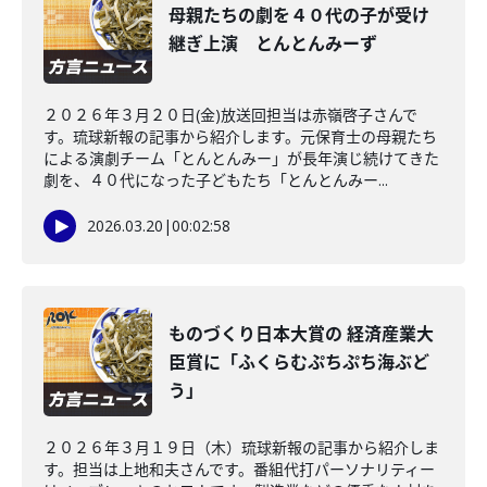
母親たちの劇を４０代の子が受け
継ぎ上演 とんとんみーず
２０２６年３月２０日(金)放送回担当は赤嶺啓子さんで
す。琉球新報の記事から紹介します。元保育士の母親たち
による演劇チーム「とんとんみー」が長年演じ続けてきた
劇を、４０代になった子どもたち「とんとんみー...
2026.03.20
|
00:02:58
ものづくり日本大賞の 経済産業大
臣賞に「ふくらむぷちぷち海ぶど
う」
２０２６年３月１９日（木）琉球新報の記事から紹介しま
す。担当は上地和夫さんです。番組代打パーソナリティー