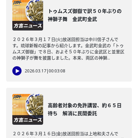
トゥムスズ御嶽で訳５０年ぶりの
神獅子舞 金武町金武
２０２６年３月１７日(火)放送回担当は中川信子さんで
す。琉球新報の記事から紹介します。金武町金武の「トゥ
ムスズ御嶽」で８日、およそ５０年ぶりに金武区と並里区
の神獅子が舞を披露しました。本来、両区の神獅...
2026.03.17
|
00:03:08
高齢者対象の免許講習、約６５日
待ち 解消に民間委託
２０２６年３月１６日(金)放送回担当は上地和夫さんで