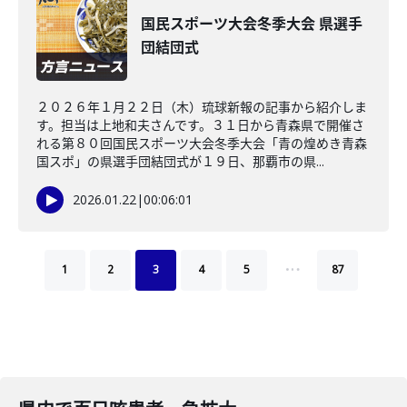
国民スポーツ大会冬季大会 県選手
団結団式
２０２６年１月２２日（木）琉球新報の記事から紹介しま
す。担当は上地和夫さんです。３１日から青森県で開催さ
れる第８０回国民スポーツ大会冬季大会「青の煌めき青森
国スポ」の県選手団結団式が１９日、那覇市の県...
2026.01.22
|
00:06:01
…
1
2
3
4
5
87