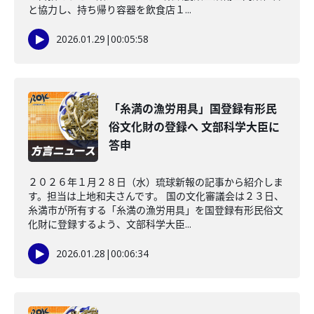
と協力し、持ち帰り容器を飲食店１...
2026.01.29
|
00:05:58
「糸満の漁労用具」国登録有形民
俗文化財の登録へ 文部科学大臣に
答申
２０２６年１月２８日（水）琉球新報の記事から紹介しま
す。担当は上地和夫さんです。 国の文化審議会は２３日、
糸満市が所有する「糸満の漁労用具」を国登録有形民俗文
化財に登録するよう、文部科学大臣...
2026.01.28
|
00:06:34