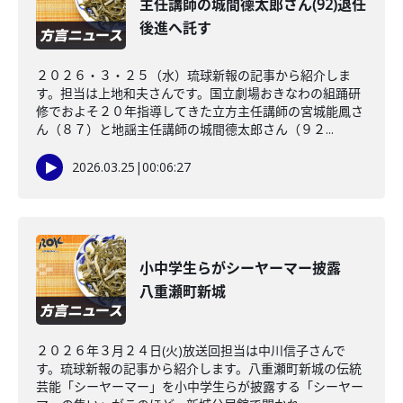
主任講師の城間德太郎さん(92)退任
後進へ託す
２０２６・３・２５（水）琉球新報の記事から紹介しま
す。担当は上地和夫さんです。国立劇場おきなわの組踊研
修でおよそ２０年指導してきた立方主任講師の宮城能鳳さ
ん（８７）と地謡主任講師の城間德太郎さん（９２...
2026.03.25
|
00:06:27
小中学生らがシーヤーマー披露
八重瀬町新城
２０２６年３月２４日(火)放送回担当は中川信子さんで
す。琉球新報の記事から紹介します。八重瀬町新城の伝統
芸能「シーヤーマー」を小中学生らが披露する「シーヤー