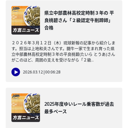
県立中部農林高校定時制３年の 平
良桃碧さん「２級認定牛削蹄師」
合格
２０２６年３月１２日（木）琉球新報の記事から紹介しま
す。担当は上地和夫さんです。闘牛一家で生まれ育った県
立中部農林高校定時制３年の平良桃碧(たいら とうあ)さん
がこのほど、周囲の支えを受けながら「２級...
2026.03.12
|
00:06:28
2025年度ゆいレール乗客数が過去
最多ペース