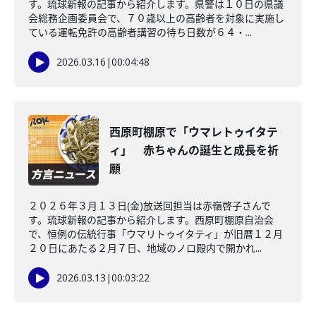
す。琉球新報の記事から紹介します。県警は１０日の県議
会総務企画委員会で、７０歳以上の高齢者を対象に実施し
ている運転免許の高齢者講習の待ち日数が６４・...
2026.03.16
|
00:04:48
西原町棚原で「ウマレトゥイタテ
ィ」 赤ちゃんの誕生と成長を祈
願
２０２６年３月１３日(金)放送回担当は赤嶺啓子さんで
す。琉球新報の記事から紹介します。西原町棚原自治会
で、恒例の伝統行事「ウマリトゥイタティ」が旧暦１２月
２０日にあたる２月７日、地域のノロ殿内で開かれ...
2026.03.13
|
00:03:22