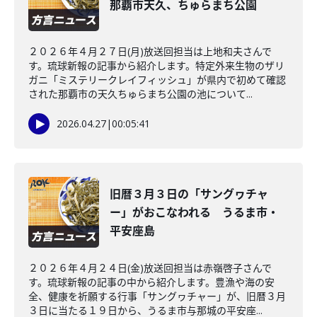
那覇市天久、ちゅらまち公園
２０２６年４月２７日(月)放送回担当は上地和夫さんで
す。琉球新報の記事から紹介します。特定外来生物のザリ
ガニ「ミステリークレイフィッシュ」が県内で初めて確認
された那覇市の天久ちゅらまち公園の池について...
2026.04.27
|
00:05:41
旧暦３月３日の「サングヮチャ
ー」がおこなわれる うるま市・
平安座島
２０２６年４月２４日(金)放送回担当は赤嶺啓子さんで
す。琉球新報の記事の中から紹介します。豊漁や海の安
全、健康を祈願する行事「サングヮチャー」が、旧暦３月
３日に当たる１９日から、うるま市与那城の平安座...