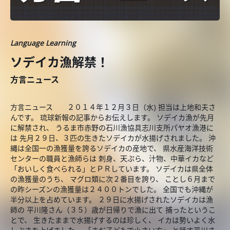
Language Learning
ソデイカ漁解禁！
方言ニュース
方言ニュース ２０１４年１２月３日（水) 担当は上地和夫さ
んです。 琉球新報の記事からお伝えします。 ソデイカ漁が先月
に解禁され、 うるま市赤野の石川漁協具志川支所パヤオ漁港に
は 先月２９日、３匹の生きたソデイカが水揚げされました。 沖
縄は全国一の漁獲量を誇るソデイカの産地で、 県水産海洋技術
センターの職員と漁師らは 刺身、天ぷら、汁物、中華イカなど
「おいしく食べられる」とＰＲしています。 ソデイカは県全体
の漁獲量のうち、 マグロ類に次２番目を誇り、 ことし６月まで
の昨シーズンの漁獲量は２４００トンでした。 全国でも沖縄が
半分以上を占めています。 ２９日に水揚げされたソデイカは漁
師の 平川隆さん（３５）歳が日帰りで漁に出て 捕ったというこ
とで、 生きたままで水揚げするのは珍しく、 イカは勢いよく水