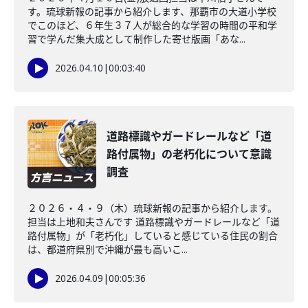
す。琉球新報の記事から紹介します、那覇市の大道小学校
でこのほど、６年生３７人が総合的な学習の時間の平和学
習で学んだ集大成として制作した寄せ版画「あな...
2026.04.10
|
00:03:40
道路標識やガードレールなど「道
路付属物」の老朽化について意識
調査
２０２６・４・９（木）琉球新報の記事から紹介します。
担当は上地和夫さんです 道路標識やガードレールなど「道
路付属物」が「老朽化」していると感じている住民の割合
は、都道府県別で沖縄が最も高いこ...
2026.04.09
|
00:05:36