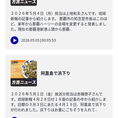
２０２６年５月４日（月）担当は上地和夫さんです。琉球
新報の記事から紹介します。 那覇市の知念覚市長はこのほ
ど、来年から那覇ハーリーの会場を変更すると発表しまし
た。現在の那覇港新港ふ頭から那覇...
2026.05.05
|
00:05:53
阿嘉島で浜下り
２０２６年５月１日（金）放送分担当は赤嶺啓子さんで
す。琉球新報４月２８日付１８面の記事の中から紹介しま
す。旧暦の３月３日にあたる４月１９日、阿嘉島で浜下り
が行われました。浜下りはお重にごちそうを入れて...