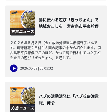
島に伝わる遊び「ぎっちょん」で
地域おこしを 宮古島市平良狩俣
２０２６年５月８日（金）放送分担当は赤嶺啓子さんで
す。琉球新報２日付１５面の記事の中から紹介します。 宮
古島市平良狩俣でこのほど、かつて島で行われていた子ど
もたちの遊び「ぎっちょん」を通して...
2026.05.09
|
00:03:32
ハブの活動活発に「ハブ咬症注意
報」発令