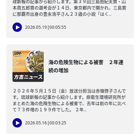
球新報の記事から紹介します。第３９回三島由紀夫賞・山
本周五郎賞の選考会が１４日、東京都内で開かれ、三島賞
に那覇市出身の豊永浩平さん２３歳の小説「はく...
2026.05.19
|
00:05:55
海の危険生物による被害 ２年連
続の増加
２０２６年５月１５日（金）放送分担当は赤嶺啓子さんで
す。琉球新報の記事から紹介します。県衛生環境研究所が
まとめた海の危険生物による被害で、去年は前の年に比べ
て７３件増の１９９件でした。 ２年...
2026.05.16
|
00:03:25