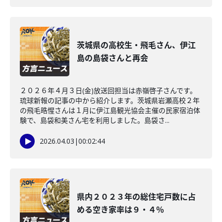
茨城県の高校生・飛毛さん、伊江
島の島袋さんと再会
２０２６年４月３日(金)放送回担当は赤嶺啓子さんです。
琉球新報の記事の中から紹介します。茨城県岩瀬高校２年
の飛毛晧惺さんは１月に伊江島観光協会主催の民家宿泊体
験で、島袋和美さん宅を利用しました。島袋さ...
2026.04.03
|
00:02:44
県内２０２３年の総住宅戸数に占
める空き家率は９・４％