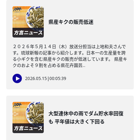
県産キクの販売低迷
２０２６年５月１４日（木）放送分担当は上地和夫さんで
す。琉球新報の記事から紹介します。日本一の生産量を誇
る小ギクを含む県産キクの販売が低迷しています。 県産キ
クのおよそ９割を占める県花卉園芸...
2026.05.15
|
00:05:39
大型連休中の雨でダム貯水率回復
も 平年値は大きく下回る