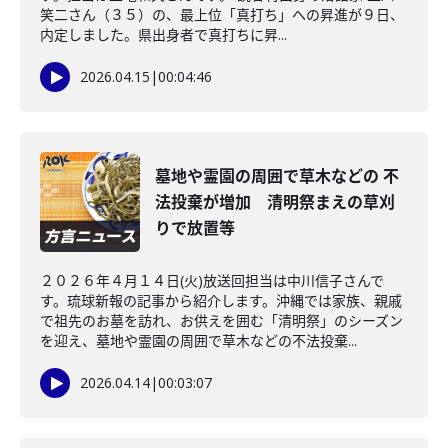
笑二さん（３５）の、最上位「真打ち」への昇進が９日、
内定しました。県出身者で真打ちに昇...
2026.04.15
|
00:04:46
墓地や霊園の周囲で草木などの 不
法投棄が増加 清明祭まえの草刈
りで放置等
２０２６年４月１４日(火)放送回担当は中川信子さんで
す。琉球新報の記事から紹介します。沖縄では家族、親戚
で祖先のお墓を訪れ、お供えを囲む「清明祭」のシーズン
を迎え、墓地や霊園の周囲で草木などの不法投棄...
2026.04.14
|
00:03:07