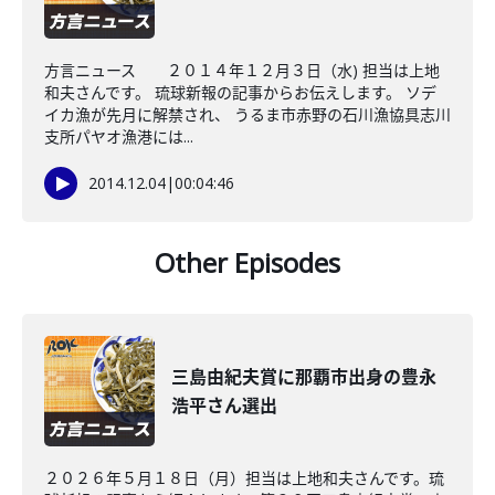
方言ニュース ２０１４年１２月３日（水) 担当は上地
和夫さんです。 琉球新報の記事からお伝えします。 ソデ
イカ漁が先月に解禁され、 うるま市赤野の石川漁協具志川
支所パヤオ漁港には...
2014.12.04
|
00:04:46
Other Episodes
三島由紀夫賞に那覇市出身の豊永
浩平さん選出
２０２６年５月１８日（月）担当は上地和夫さんです。琉