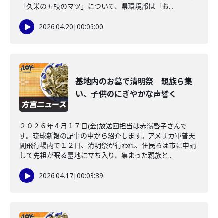
「久米の五枝のマツ」について、県環境部は「お...
2026.04.20
|
00:06:00
基地内のお墓で清明祭 親族ら集
い、子供のにぎやかな声響く
２０２６年４月１７日(金)放送回担当は赤嶺啓子さんで
す。琉球新報の記事の中から紹介します。アメリカ軍普天
間飛行場内で１２日、清明祭が行われ、住民らは市に申請
して先祖が眠る墓地に立ち入り、集まった親族と...
2026.04.17
|
00:03:39