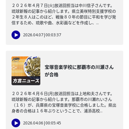
２０２６年４月７日(火)放送回担当は中川信子さんです。
琉球新報の記事から紹介します。県立美咲特別支援学校の
２年生８人はこのほど、戦後８０年の節目に平和を学び発
信するため、琉歌や曲、水彩画などを作成し、...
2026.04.07
|
00:03:37
宝塚音楽学校に那覇市の川瀬さん
が合格
２０２６年４月６日(月)放送回担当は上地和夫さんです。
琉球新報の記事から紹介します。那覇市の川瀬れいさん
（１６）が、兵庫県の宝塚音楽学校に合格しました。県出
身者の合格は１６年ぶりということで、浦添高校...
2026.04.06
|
00:05:45