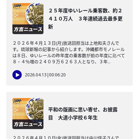
２５年度ゆいレール乗客数、約２
４１０万人 ３年連続過去最多更
新
２０２６年４月１３日(月)放送回担当は上地和夫さんで
す。琉球新報の記事から紹介します。沖縄都市モノレール
は８日、ゆいレールの昨年度の乗客数が前の年度に比べて
８・４％増の２４０９万６２６３人となり、３年...
2026.04.13
|
00:06:20
平和の版画に思い寄せ、お披露
目 大道小学校６年生
２０２６年４月１０日(金)放送回担当は中川信子さんで