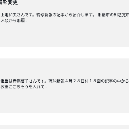
場を変更
上地和夫さんです。琉球新報の記事から紹介します。 那覇市の知念覚
頭から那覇...
分担当は赤嶺啓子さんです。琉球新報４月２８日付１８面の記事の中か
重にごちそうを入れて...