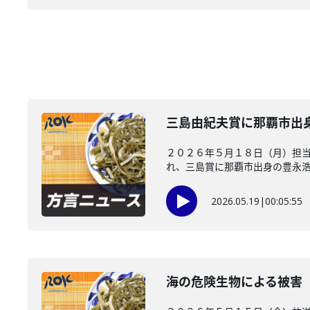
三島由紀夫賞に那覇市出
２０２６年５月１８日（月）担
れ、三島賞に那覇市出身の豊永浩平
2026.05.19
|
00:05:55
海の危険生物による被害