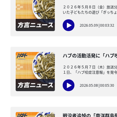
２０２６年５月８日（金）放送分
いた子どもたちの遊び「ぎっちょん
2026.05.09
|
00:03:32
ハブの活動活発に「ハブ
２０２６年５月７日（木）放送
１日、「ハブ咬症注意報」を発令し
2026.05.08
|
00:05:30
戦没者追悼の「南洋群島