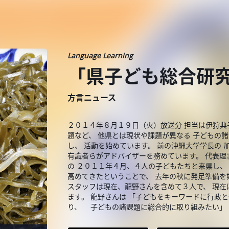
Language Learning
「県子ども総合研
方言ニュース
２０１４年８月１９日（火）放送分 担当は伊狩典
題など、 他県とは現状や課題が異なる 子どもの
し、 活動を始めています。 前の沖縄大学学長の 
有識者らがアドバイザーを務めています。 代表理
の ２０１１年４月、４人の子どもたちと来県し、
高めてきたということで、 去年の秋に発足準備を
スタッフは現在、龍野さんを含めて３人で、 現在
ます。 龍野さんは 「子どもをキーワードに行
り、 子どもの諸課題に総合的に取り組みたい」