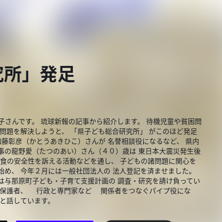
究所」発足
子さんです。 琉球新報の記事から紹介します。 待機児童や貧困問
諸問題を解決しようと、 「県子ども総合研究所」 がこのほど発足
加藤彰彦（かとうあきひこ）さんが 名誉相談役になるなど、 県内
事の龍野愛（たつのあい）さん（４０）歳は 東日本大震災発生後
 食の安全性を訴える活動などを通し、 子どもの諸問題に関心を
始め、 今年２月には一般社団法人の 法人登記を済ませました。
は与那原町子ども・子育て支援計画の 調査・研究を請け負ってい
政と保護者、 行政と専門家など 関係者をつなぐパイプ役にな
 と話しています。