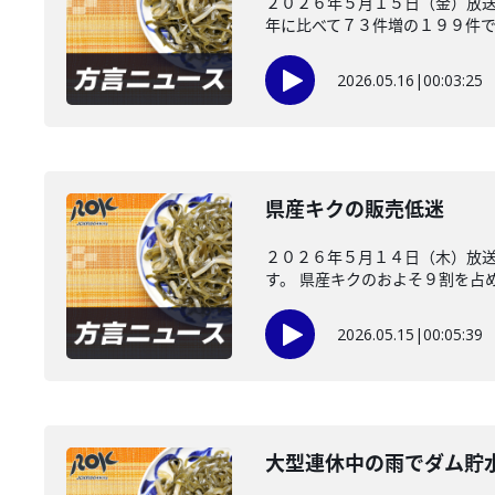
２０２６年５月１５日（金）放
年に比べて７３件増の１９９件でした
2026.05.16
|
00:03:25
県産キクの販売低迷
２０２６年５月１４日（木）放
す。 県産キクのおよそ９割を占め
2026.05.15
|
00:05:39
大型連休中の雨でダム貯