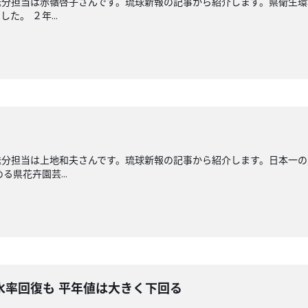
送分担当は赤嶺啓子さんです。琉球新報の記事から紹介します。県衛生環
。 ２年...
送分担当は上地和夫さんです。琉球新報の記事から紹介します。日本一
る県花卉園芸...
水率回復も 平年値は大きく下回る