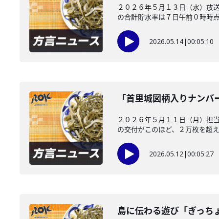
２０２６年５月１３日（水）放
の合計貯水率は７日午前０時時点で
2026.05.14
|
00:05:10
「首里城図柄入りナンバ
２０２６年５月１１日（月）担
の交付がこのほど、２万枚を超えた
2026.05.12
|
00:05:27
島に伝わる遊び「ぎっち