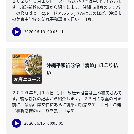
２０２６年６月１６日（火） 放送分担当は中川信子さんで
す。琉球新報の記事から紹介します。沖縄市出身のラッパ
ーのＲｕｄｅーα(ルードアルファ)さんはこのほど、沖縄市
の美東中学校を訪れ平和講演を行い、自身...
2026.06.16
|
00:03:11
沖縄平和祈念像「清め」ほこり払
い
２０２６年６月１５日（月） 放送分担当は上地和夫さんで
す。琉球新報の記事から紹介します。 ２３日の慰霊の日を
前に、糸満市摩文仁にある沖縄平和祈念堂で１０日、沖縄
平和祈念像のほこりを払う「浄め...
2026.06.15
|
00:05:05