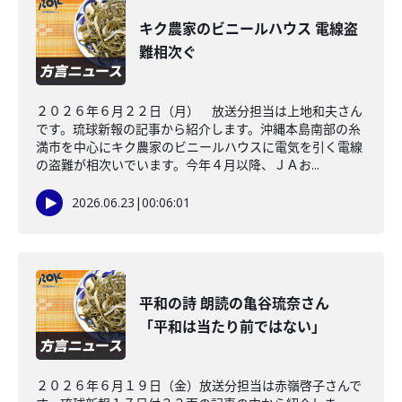
キク農家のビニールハウス 電線盗
難相次ぐ
２０２６年６月２２日（月） 放送分担当は上地和夫さん
です。琉球新報の記事から紹介します。沖縄本島南部の糸
満市を中心にキク農家のビニールハウスに電気を引く電線
の盗難が相次いでいます。今年４月以降、ＪＡお...
2026.06.23
|
00:06:01
平和の詩 朗読の亀谷琉奈さん
「平和は当たり前ではない」
２０２６年６月１９日（金）放送分担当は赤嶺啓子さんで