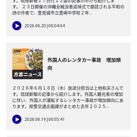
す。琉球新報１７日付２２面の記事の中から紹介しま
す。 ２３日開催の沖縄全戦没者追悼式で朗読される平和の
詩の作者で、豊見城市立豊崎中学校２年...
2026.06.20
|
00:04:04
外国人のレンタカー事故 増加傾
向
２０２６年６月１８日（木）放送分担当は上地和夫さんで
す。琉球新報の記事から紹介します。外国人観光客の増加
に伴い、外国人が運転するレンタカー事故が増加傾向にあ
ります。県警交通企画課がまとめた去年２０２５...
2026.06.19
|
00:05:41