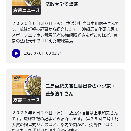
法政大学で講演
２０２６年６月３０日（火） 放送分担当は中川信子さんで
す。琉球新報の記事から紹介します。 沖縄馬文化研究家で
スポーツニッポン競馬記者の梅崎晴光さんがこのほど、東
京の法政大学で「消えた琉球競馬...
2026.07.01
|
00:03:31
三島由紀夫賞に県出身の小説家・
豊永浩平さん
２０２６年６月２９日（月） 放送分担当は上地和夫さん
です。琉球新報の記事から紹介します。 第３９回三島由紀
夫賞の贈呈式がこのほど、都内で開かれ、受賞作「はくし
むるち」を手がけた県出身の小説家...