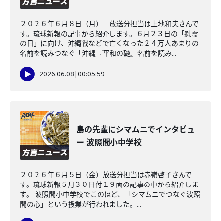
２０２６年６月８日（月） 放送分担当は上地和夫さんで
す。琉球新報の記事から紹介します。６月２３日の「慰霊
の日」に向け、沖縄戦などで亡くなった２４万人あまりの
名前を読みつなぐ「沖縄『平和の礎』名前を読み...
2026.06.08
|
00:05:59
島の先輩にシマムニでインタビュ
ー 波照間小中学校
２０２６年６月５日（金）放送分担当は赤嶺啓子さんで
す。琉球新報５月３０日付１９面の記事の中から紹介しま
す。 波照間小中学校でこのほど、「シマムニでつなぐ波照
間の心」という授業が行われました。...