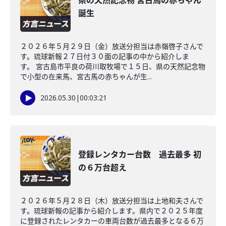
県の天然記念物 宮古馬の赤ちゃん
誕生
２０２６年５月２９日（金）放送分担当は赤嶺啓子さんで
す。琉球新報２７日付３０面の記事の中から紹介しま
す。 宮古島市平良の荷川取牧場で１５日、県の天然記念物
で小型の在来馬、宮古馬の赤ちゃんが生...
2026.05.30
|
00:03:21
登録レンタカー台数 過去最多 初
の６万台超え
２０２６年５月２８日（木）放送分担当は上地和夫さんで
す。琉球新報の記事から紹介します。県内で２０２５年度
に登録されたレンタカーの車両台数が過去最多となる６万