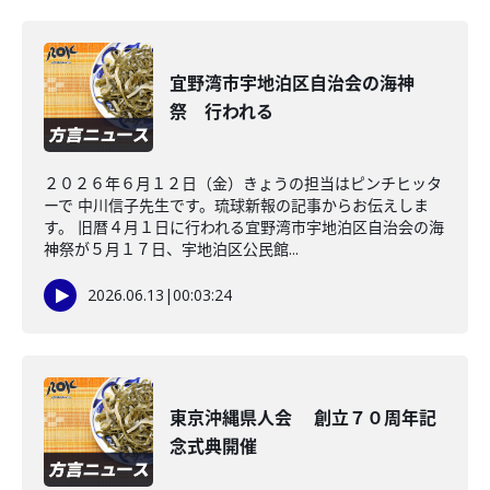
宜野湾市宇地泊区自治会の海神
祭 行われる
２０２６年６月１２日（金）きょうの担当はピンチヒッタ
ーで 中川信子先生です。琉球新報の記事からお伝えしま
す。 旧暦４月１日に行われる宜野湾市宇地泊区自治会の海
神祭が５月１７日、宇地泊区公民館...
2026.06.13
|
00:03:24
東京沖縄県人会 創立７０周年記
念式典開催