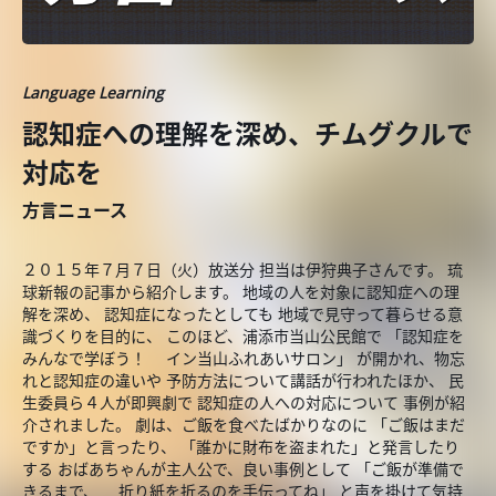
Language Learning
認知症への理解を深め、チムグクルで
対応を
方言ニュース
２０１５年７月７日（火）放送分 担当は伊狩典子さんです。 琉
球新報の記事から紹介します。 地域の人を対象に認知症への理
解を深め、 認知症になったとしても 地域で見守って暮らせる意
識づくりを目的に、 このほど、浦添市当山公民館で 「認知症を
みんなで学ぼう！ イン当山ふれあいサロン」 が開かれ、物忘
れと認知症の違いや 予防方法について講話が行われたほか、 民
生委員ら４人が即興劇で 認知症の人への対応について 事例が紹
介されました。 劇は、ご飯を食べたばかりなのに 「ご飯はまだ
ですか」と言ったり、 「誰かに財布を盗まれた」と発言したり
する おばあちゃんが主人公で、良い事例として 「ご飯が準備で
きるまで、 折り紙を折るのを手伝ってね」 と声を掛けて気持