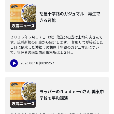
胡屋十字路のガジュマル 再生で
きる可能
２０２６年６月１７日（水）放送分担当は上地和夫さんで
す。琉球新報の記事から紹介します。 台風６号が接近した
１日に倒木した沖縄市の胡屋十字路のガジュマルについ
て、管理者の南部国道事務所は１２日...
2026.06.18
|
00:05:57
ラッパーのＲｕｄｅーαさん 美東中
学校で平和講演