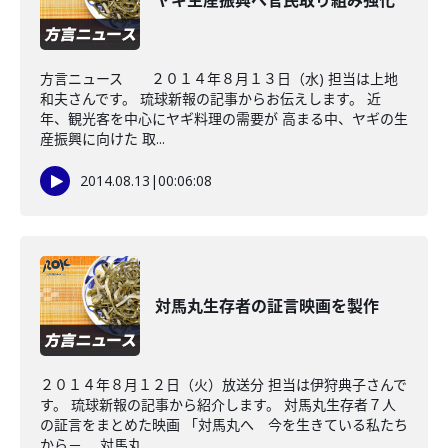
ヤギ生産振興へ官民取り組み強化
方言ニュース ２０１４年８月１３日（水) 担当は上地
和夫さんです。 琉球新報の記事からお伝えします。 近
年、観光客を中心にヤギ料理の需要が 高まる中、ヤギの生
産振興に向けた 取...
2014.08.13
|
00:06:08
対馬丸生存者の証言映画を製作
２０１４年８月１２日（火）放送分 担当は伊狩典子さんで
す。 琉球新報の記事から紹介します。 対馬丸生存者７人
の証言をまとめた映画 「対馬丸へ 今を生きている私たち
から－ 対馬丸...