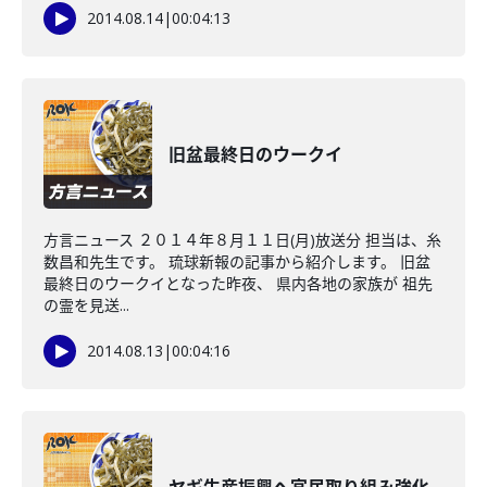
2014.08.14
|
00:04:13
旧盆最終日のウークイ
方言ニュース ２０１４年８月１１日(月)放送分 担当は、糸
数昌和先生です。 琉球新報の記事から紹介します。 旧盆
最終日のウークイとなった昨夜、 県内各地の家族が 祖先
の霊を見送...
2014.08.13
|
00:04:16