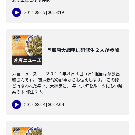
2014.08.05
|
00:04:19
与那原大綱曳に研修生２人が参加
方言ニュース ２０１４年８月４日（月) 担当は糸数昌
和さんです。 琉球新報の記事からお伝えします。 このほ
ど行なわれた与那原大綱曳に、 与那原町をルーツにもつ県
系の 研修生２人...
2014.08.04
|
00:04:04