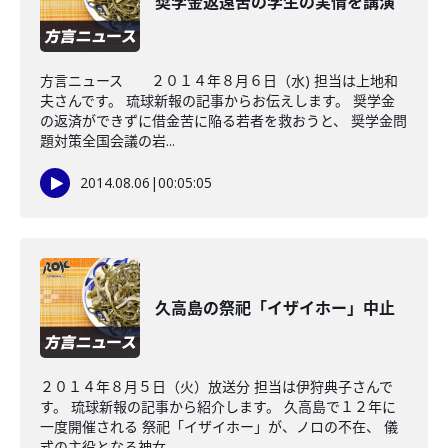
奨学金返還苦の学生の実情を講演
方言ニュース ２０１４年８月６日（水) 担当は上地和
夫さんです。 琉球新報の記事からお伝えします。 奨学金
の返済ができずに借金苦に陥る若者を救おうと、 奨学金問
題対策全国会議の岩...
2014.08.06
|
00:05:05
久高島の祭祀「イザイホー」中止
２０１４年８月５日（火）放送分 担当は伊狩典子さんで
す。 琉球新報の記事から紹介します。 久高島で１２年に
一度開催される 祭祀「イザイホー」が、ノロの不在、 儀
式の主役となる神女...