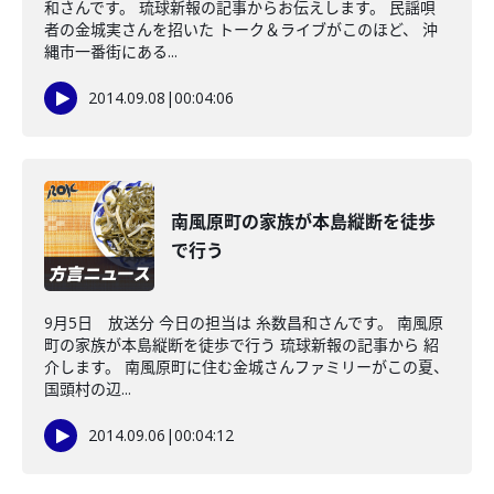
和さんです。 琉球新報の記事からお伝えします。 民謡唄
者の金城実さんを招いた トーク＆ライブがこのほど、 沖
縄市一番街にある...
2014.09.08
|
00:04:06
南風原町の家族が本島縦断を徒歩
で行う
9月5日 放送分 今日の担当は 糸数昌和さんです。 南風原
町の家族が本島縦断を徒歩で行う 琉球新報の記事から 紹
介します。 南風原町に住む金城さんファミリーがこの夏、
国頭村の辺...
2014.09.06
|
00:04:12