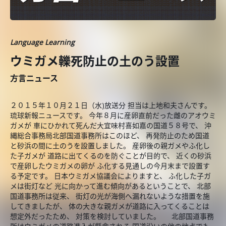
Language Learning
ウミガメ轢死防止の土のう設置
方言ニュース
２０１５年１０月２１日（水)放送分 担当は上地和夫さんです。
琉球新報ニュースです。 今年８月に産卵直前だった雌のアオウミ
ガメが 車にひかれて死んだ大宜味村喜如嘉の国道５８号で、 沖
縄総合事務局北部国道事務所はこのほど、 再発防止のため国道
と砂浜の間に土のうを設置しました。 産卵後の親ガメやふ化し
た子ガメが 道路に出てくるのを防ぐことが目的で、 近くの砂浜
で産卵したウミガメの卵が ふ化する見通しの今月末まで設置す
る予定です。 日本ウミガメ協議会によりますと、 ふ化した子ガ
メは街灯など 光に向かって進む傾向があるということで、 北部
国道事務所は従来、 街灯の光が海側へ漏れないような措置を施
してきましたが、 体の大きな親ガメが道路に入ってくることは
想定外だったため、 対策を検討していました。 北部国道事務