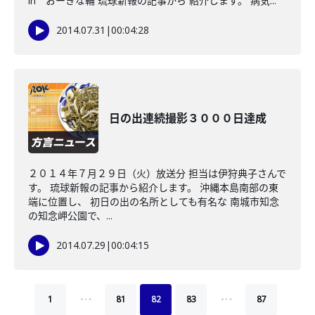
in おーきな輪 琉球新報の記事から 紹介します。 病気...
2014.07.31
|
00:04:28
日の出連続撮影３０００日達成
２０１４年７月２９日（火）放送分 担当は伊狩典子さんで
す。 琉球新報の記事から紹介します。 沖縄本島南部の東
端に位置し、 初日の出の名所としても有名な 南城市知念
の知念岬公園で、...
2014.07.29
|
00:04:15
…
…
1
81
82
83
87