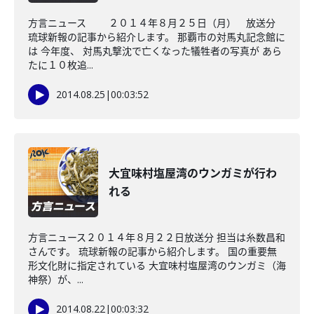
方言ニュース ２０１４年８月２５日（月） 放送分
琉球新報の記事から紹介します。 那覇市の対馬丸記念館に
は 今年度、 対馬丸撃沈で亡くなった犠牲者の写真が あら
たに１０枚追...
2014.08.25
|
00:03:52
大宜味村塩屋湾のウンガミが行わ
れる
方言ニュース２０１４年８月２２日放送分 担当は糸数昌和
さんです。 琉球新報の記事から紹介します。 国の重要無
形文化財に指定されている 大宜味村塩屋湾のウンガミ（海
神祭）が、...
2014.08.22
|
00:03:32