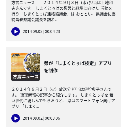
方言ニュース ２０１４年９月３日（水) 担当は上地和
夫さんです。 しまくとぅばの復興と継承に向けた 活動を
行う「しまくとぅば連絡協議会」は おととい、県議会に喜
納昌春県議会議長を訪れ...
2014.09.03
|
00:04:23
県が「しまくとぅば検定」アプリ
を制作
２０１４年９月２日（火）放送分 担当は伊狩典子さんで
す。 琉球新報の記事から紹介します。 しまくとぅばを 若
い世代に親しんでもらおうと、 県はスマートフォン向けア
プリ 「しまく...
2014.09.02
|
00:03:06