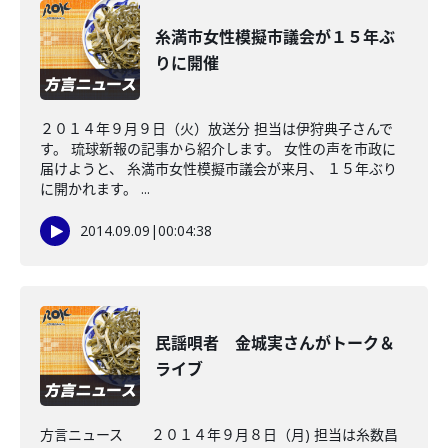
糸満市女性模擬市議会が１５年ぶ
りに開催
２０１４年９月９日（火）放送分 担当は伊狩典子さんで
す。 琉球新報の記事から紹介します。 女性の声を市政に
届けようと、 糸満市女性模擬市議会が来月、 １５年ぶり
に開かれます。 ...
2014.09.09
|
00:04:38
民謡唄者 金城実さんがトーク＆
ライブ
方言ニュース ２０１４年９月８日（月) 担当は糸数昌