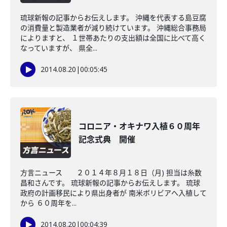
琉球新報の記事からお伝えします。 沖縄を代表する島豆腐
の消費量と製造業者が減り続けています。 沖縄総合事務局
によりますと、 １世帯あたりの支出額は全国に比べて高く
なっていますが、 県全...
2014.08.20
|
00:05:45
コロニア・オキナワ入植６０周年
記念式典 開催
方言ニュース ２０１４年８月１８日（月) 担当は糸数
昌和さんです。 琉球新報の記事からお伝えします。 琉球
政府の計画移民により県出身者が 南米ボリビアへ入植して
から ６０周年を...
2014.08.20
|
00:04:39