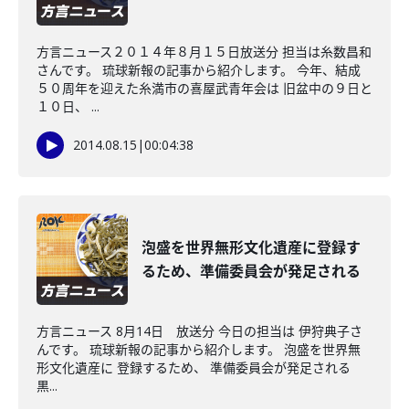
方言ニュース２０１４年８月１５日放送分 担当は糸数昌和
さんです。 琉球新報の記事から紹介します。 今年、結成
５０周年を迎えた糸満市の喜屋武青年会は 旧盆中の９日と
１０日、 ...
2014.08.15
|
00:04:38
泡盛を世界無形文化遺産に登録す
るため、準備委員会が発足される
方言ニュース 8月14日 放送分 今日の担当は 伊狩典子さ
んです。 琉球新報の記事から紹介します。 泡盛を世界無
形文化遺産に 登録するため、 準備委員会が発足される
黒...