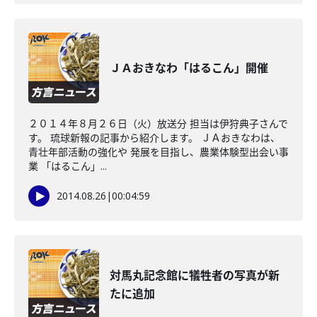
ＪＡおきなわ「はるこん」開催
２０１４年８月２６日（火）放送分 担当は伊狩典子さんで
す。 琉球新報の記事から紹介します。 ＪＡおきなわは、
青壮年部活動の強化や 発展を目指し、農業体験型出会い事
業 「はるこん」...
2014.08.26
|
00:04:59
対馬丸記念館に犠牲者の写真が新
たに追加