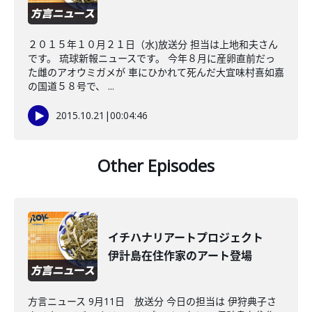
２０１５年１０月２１日（水)放送分 担当は上地和夫さん
です。 琉球新報ニュースです。 今年８月に産卵直前だっ
た雌のアオウミガメが 車にひかれて死んだ大宜味村喜如嘉
の国道５８号で、 ...
2015.10.21
|
00:04:46
Other Episodes
イチハナリアートプロジェクト
伊計島在住作家のアート登場
方言ニュース 9月11日 放送分 今日の担当は 伊狩典子さ