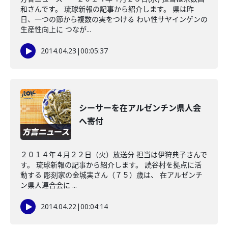
和さんです。 琉球新報の記事から紹介します。 県は昨
日、一つの節から複数の実をつける わい性サヤインゲンの
生産性向上に つなが...
2014.04.23
|
00:05:37
シーサーを在アルゼンチン県人会
へ寄付
２０１４年４月２２日（火）放送分 担当は伊狩典子さんで
す。 琉球新報の記事から紹介します。 読谷村を拠点に活
動する 彫刻家の金城実さん（７５）歳は、 在アルゼンチ
ン県人連合会に ...
2014.04.22
|
00:04:14