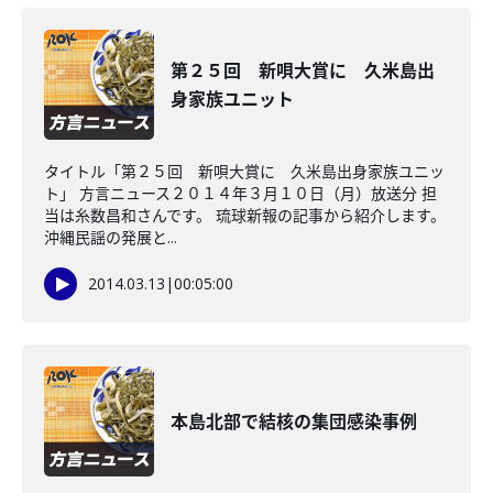
第２５回 新唄大賞に 久米島出
身家族ユニット
タイトル「第２５回 新唄大賞に 久米島出身家族ユニッ
ト」 方言ニュース２０１４年３月１０日（月）放送分 担
当は糸数昌和さんです。 琉球新報の記事から紹介します。
沖縄民謡の発展と...
2014.03.13
|
00:05:00
本島北部で結核の集団感染事例