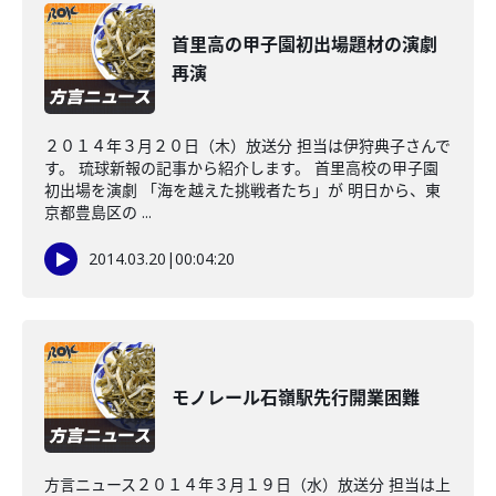
首里高の甲子園初出場題材の演劇
再演
２０１４年３月２０日（木）放送分 担当は伊狩典子さんで
す。 琉球新報の記事から紹介します。 首里高校の甲子園
初出場を演劇 「海を越えた挑戦者たち」が 明日から、東
京都豊島区の ...
2014.03.20
|
00:04:20
モノレール石嶺駅先行開業困難
方言ニュース２０１４年３月１９日（水）放送分 担当は上