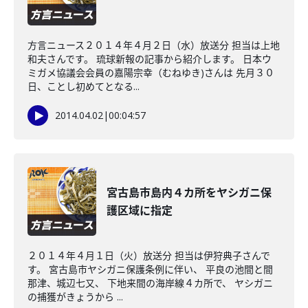
方言ニュース２０１４年４月２日（水）放送分 担当は上地
和夫さんです。 琉球新報の記事から紹介します。 日本ウ
ミガメ協議会会員の嘉陽宗幸（むねゆき)さんは 先月３０
日、ことし初めてとなる...
2014.04.02
|
00:04:57
宮古島市島内４カ所をヤシガニ保
護区域に指定
２０１４年４月１日（火）放送分 担当は伊狩典子さんで
す。 宮古島市ヤシガニ保護条例に伴い、 平良の池間と間
那津、城辺七又、 下地来間の海岸線４カ所で、 ヤシガニ
の捕獲がきょうから ...