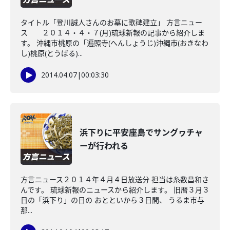
タイトル「登川誠人さんのお墓に歌碑建立」 方言ニュー
ス ２０１４・４・７(月)琉球新報の記事から紹介しま
す。 沖縄市桃原の「遍照寺(へんしょうじ)沖縄市(おきなわ
し)桃原(とうばる)...
2014.04.07
|
00:03:30
浜下りに平安座島でサングヮチャ
ーが行われる
方言ニュース２０１４年４月４日放送分 担当は糸数昌和さ
んです。 琉球新報のニュースから紹介します。 旧暦３月３
日の「浜下り」の日の おとといから３日間、 うるま市与
那...