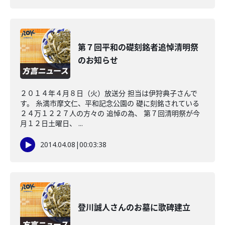
第７回平和の礎刻銘者追悼清明祭
のお知らせ
２０１４年４月８日（火）放送分 担当は伊狩典子さんで
す。 糸満市摩文仁、平和記念公園の 礎に刻銘されている
２４万１２２７人の方々の 追悼の為、 第７回清明祭が今
月１２日土曜日、 ...
2014.04.08
|
00:03:38
登川誠人さんのお墓に歌碑建立