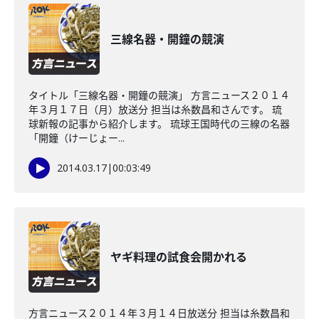
三線名器・開鐘の競演
タイトル「三線名器・開鐘の競演」 方言ニュース２０１４
年３月１７日（月）放送分 担当は糸数昌和さんです。 琉
球新報の記事から紹介します。 琉球王国時代の三線の名器
「開鐘（けーじょー...
2014.03.17
|
00:03:49
ヤギ料理の試食会開かれる
方言ニュース２０１４年３月１４日放送分 担当は糸数昌和