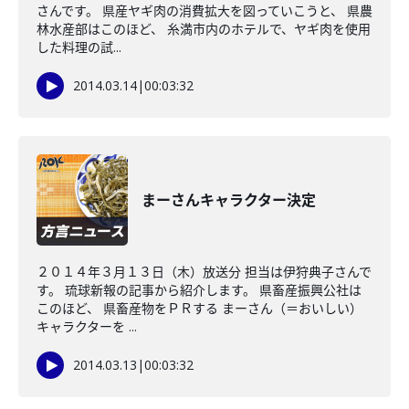
さんです。 県産ヤギ肉の消費拡大を図っていこうと、 県農
林水産部はこのほど、 糸満市内のホテルで、ヤギ肉を使用
した料理の試...
2014.03.14
|
00:03:32
まーさんキャラクター決定
２０１４年３月１３日（木）放送分 担当は伊狩典子さんで
す。 琉球新報の記事から紹介します。 県畜産振興公社は
このほど、 県畜産物をＰＲする まーさん（＝おいしい）
キャラクターを ...
2014.03.13
|
00:03:32