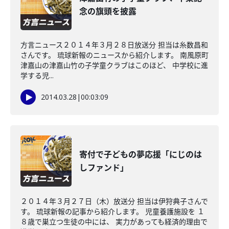
念の旗頭を披露
方言ニュース２０１４年３月２８日放送分 担当は糸数昌和
さんです。 琉球新報のニュースから紹介します。 南風原町
津嘉山の津嘉山竹の子学童クラブはこのほど、 中学校に進
学する児...
2014.03.28
|
00:03:09
寄付で子どもの夢応援「にじのは
しファンド」
２０１４年３月２７日（木）放送分 担当は伊狩典子さんで
す。 琉球新報の記事から紹介します。 児童養護施設を １
８歳で巣立つ生徒の中には、 実力があっても経済的理由で