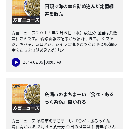
国頭で海の幸を詰め込んだ定置網
丼を販売
方言ニュース２０１４年２月５日（水）放送分 担当は糸数
昌和さんです。 琉球新報の記事から紹介します。 シマア
ジ、キハダ、ムロアジ、シイラに海ぶどうなど 国頭の海の
幸をたっぷり詰め込んだ「定...
2014.02.06
|
00:03:48
糸満市のまちまーい『食べ・ある
っく糸満』開かれる
方言ニュース 糸満市のまちまーい 『食べ・あるっく糸
満』開かれる ２月４日放送分 今日の担当は 伊狩典子さん