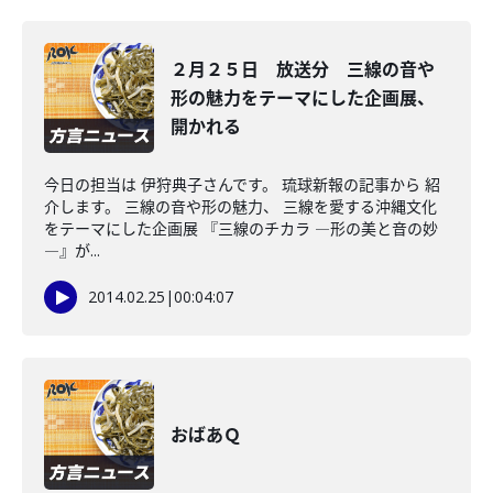
２月２５日 放送分 三線の音や
形の魅力をテーマにした企画展、
開かれる
今日の担当は 伊狩典子さんです。 琉球新報の記事から 紹
介します。 三線の音や形の魅力、 三線を愛する沖縄文化
をテーマにした企画展 『三線のチカラ ―形の美と音の妙
―』が...
2014.02.25
|
00:04:07
おばあＱ