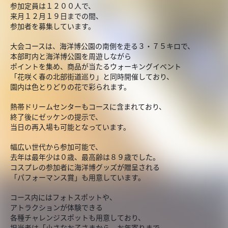
参加定員は１２００人で、
来月１２月１９日までの間、
参加者を募集しています。
大会コースは、海洋博公園の南側を走る３・７５キロで、
本部町内と海洋博公園を周遊しながら
ポイントを集め、商品が当たるウォーキングイベント
「花咲く春の北部街道巡り」と同時開催しており、
園内は色とりどりの花で彩られます。
熱帯ドリームセンターもコースに含まれており、
終了後にゼッケンの提示で、
当日の再入場も可能となっています。
幅広い世代から参加可能で、
去年は最年少は０歳、最高齢は８９歳でした。
コスプレの参加者に海洋博グッズが贈呈される
「パフォーマンス賞」も用意しています。
コース内にはフォトスポットや、
アトラクションが体験できる
各種チャレンジスポットも用意しており、
担当者は「小さなお子さまから、お年寄りまで