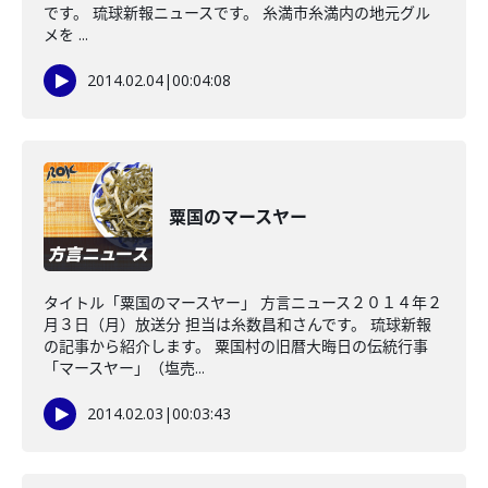
です。 琉球新報ニュースです。 糸満市糸満内の地元グル
メを ...
2014.02.04
|
00:04:08
粟国のマースヤー
タイトル「粟国のマースヤー」 方言ニュース２０１４年２
月３日（月）放送分 担当は糸数昌和さんです。 琉球新報
の記事から紹介します。 粟国村の旧暦大晦日の伝統行事
「マースヤー」（塩売...
2014.02.03
|
00:03:43