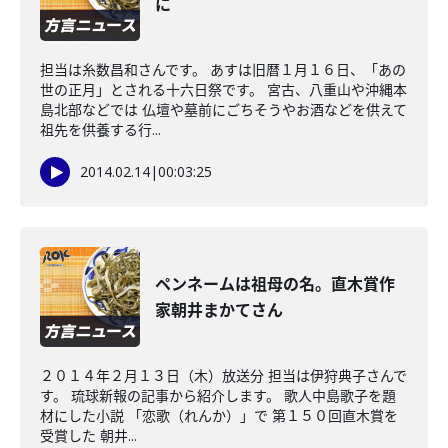
に
担当は糸数昌和さんです。 あすは旧暦１月１６日、「あの
世の正月」とされる十六日祭です。 宮古、八重山や沖縄本
島北部などでは 仏壇や墓前にごちそうやお酒などを供えて
祖先を供養する行...
2014.02.14
|
00:03:25
ペンネームは祖母の名。直木賞作
家朝井まかてさん
２０１４年２月１３日（木）放送分 担当は伊狩典子さんで
す。 琉球新報の記事から紹介します。 歌人中島歌子を題
材にした小説 「恋歌（れんか）」で 第１５０回直木賞を
受賞した 朝井...