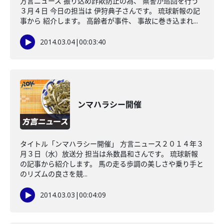
方言ニュース 振り込め詐欺防止の為、 県警が巡回を行う
３月４日 今日の担当は 伊狩典子さんです。 琉球新報の記
事から 紹介します。 高齢者が事件、 事故に巻き込まれ...
2014.03.04
|
00:03:40
ンマハラシー開催
タイトル「ンマハラシー開催」 方言ニュース２０１４年３
月３日（水）放送分 担当は糸数昌和さんです。 琉球新報
の記事から紹介します。 馬の走る歩調の美しさや乗り手と
のリズムの良さを競...
2014.03.03
|
00:04:09