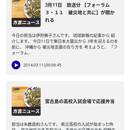
3月11日 放送分 【フォーラム
３・１１ 被災地と共に】が開か
れる
今日の担当は伊狩典子さんです。 琉球新報の記事から 紹
介します。 今日11日で東日本大震災から 3年を迎えるのを
前に、 沖縄から 被災地支援の在り方を 考えようと、 「フ
ォーラム...
2014.03.11
|
00:06:45
宮古島の高校入試会場で応援弁当
担当は糸数昌和さんです。 県立高校の入試が始まった昨
日、 宮古地区の各高校では、手作りの応援弁当を 受験生