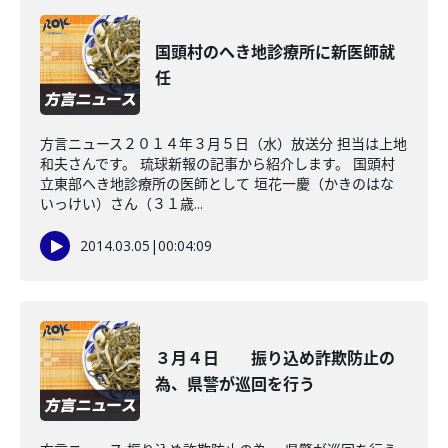
国頭村のへき地診療所に新医師就
任
方言ニュース２０１４年３月５日（水）放送分 担当は上地
和夫さんです。 琉球新報の記事から紹介します。 国頭村
立東部へき地診療所の医師として 垣花一慶（かきのはな
いっけい）さん（３１歳...
2014.03.05
|
00:04:09
３月４日 振り込め詐欺防止の
為、県警が巡回を行う