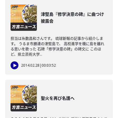
津堅島『修学決意の碑』に曲つけ
披露会
担当は糸数昌和さんです。 琉球新報の記事から紹介しま
す。 うるま市勝連の津堅島で、 高校進学を機に島を離れ
る思いを歌った 石碑「修学決意の碑」の碑文に このほ
ど、県立芸術大学...
2014.02.28
|
00:03:52
聖火を再び名護へ