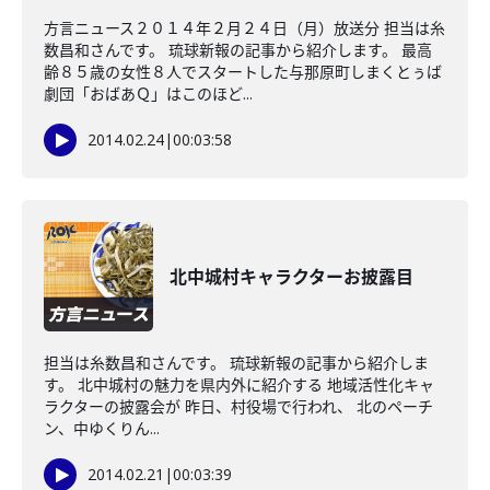
方言ニュース２０１４年２月２４日（月）放送分 担当は糸
数昌和さんです。 琉球新報の記事から紹介します。 最高
齢８５歳の女性８人でスタートした与那原町しまくとぅば
劇団「おばあＱ」はこのほど...
2014.02.24
|
00:03:58
北中城村キャラクターお披露目
担当は糸数昌和さんです。 琉球新報の記事から紹介しま
す。 北中城村の魅力を県内外に紹介する 地域活性化キャ
ラクターの披露会が 昨日、村役場で行われ、 北のペーチ
ン、中ゆくりん...
2014.02.21
|
00:03:39