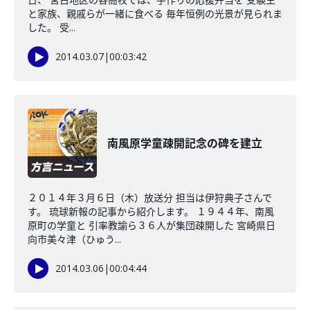
と家族、親戚らが一緒に食べる 毎年恒例の光景が見られま
した。 受...
2014.03.07
|
00:03:42
南風原学童疎開記念の碑を建立
２０１４年３月６日（木）放送分 担当は伊狩典子さんで
す。 琉球新報の記事から紹介します。 １９４４年、南風
原町の学童と 引率教諭ら３６人が集団疎開した 宮崎県日
向市美々津（ひゅう...
2014.03.06
|
00:04:44