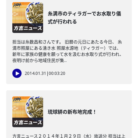
糸満市のティラガーでお水取り儀
式が行われる
担当は糸数昌和さんです。 旧暦の元日にあたる今日、 糸
満市照屋にある湧き水 照屋水源地（ティラガー）では、
新年に家族の健康を願って水を汲むお水取り式が行われ、
夜明け前から地域住民が集...
2014.01.31
|
00:03:20
琉球絣の新布地完成！
方言ニュース２０１４年１月２９日（水）放送分 担当は上