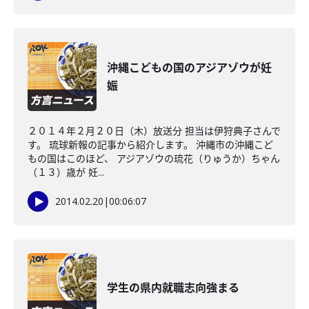
沖縄こどもの国のアジアゾウが妊
娠
２０１４年２月２０日（木）放送分 担当は伊狩典子さんで
す。 琉球新報の記事から紹介します。 沖縄市の沖縄こど
もの国はこのほど、 アジアゾウの琉花（りゅうか）ちゃん
（１３）歳が 妊...
2014.02.20
|
00:06:07
学生の県内就職志向強まる