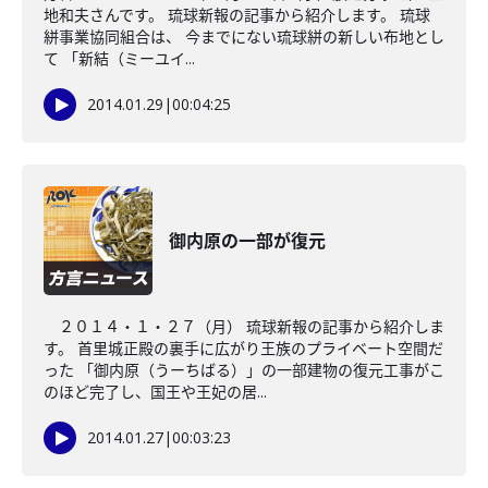
地和夫さんです。 琉球新報の記事から紹介します。 琉球
絣事業協同組合は、 今までにない琉球絣の新しい布地とし
て 「新結（ミーユイ...
2014.01.29
|
00:04:25
御内原の一部が復元
２０１４・１・２７（月） 琉球新報の記事から紹介しま
す。 首里城正殿の裏手に広がり王族のプライベート空間だ
った 「御内原（うーちばる）」の一部建物の復元工事がこ
のほど完了し、国王や王妃の居...
2014.01.27
|
00:03:23