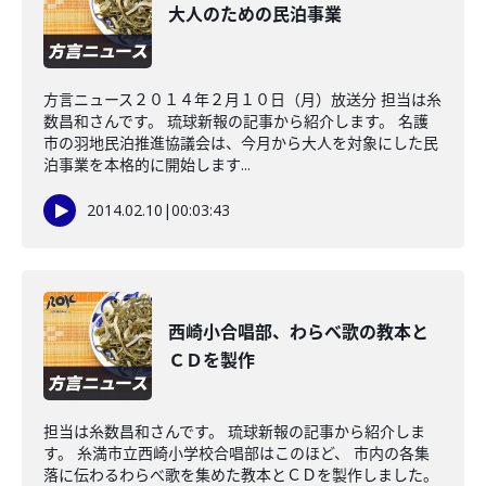
大人のための民泊事業
方言ニュース２０１４年２月１０日（月）放送分 担当は糸
数昌和さんです。 琉球新報の記事から紹介します。 名護
市の羽地民泊推進協議会は、今月から大人を対象にした民
泊事業を本格的に開始します...
2014.02.10
|
00:03:43
西崎小合唱部、わらべ歌の教本と
ＣＤを製作
担当は糸数昌和さんです。 琉球新報の記事から紹介しま
す。 糸満市立西崎小学校合唱部はこのほど、 市内の各集
落に伝わるわらべ歌を集めた教本とＣＤを製作しました。